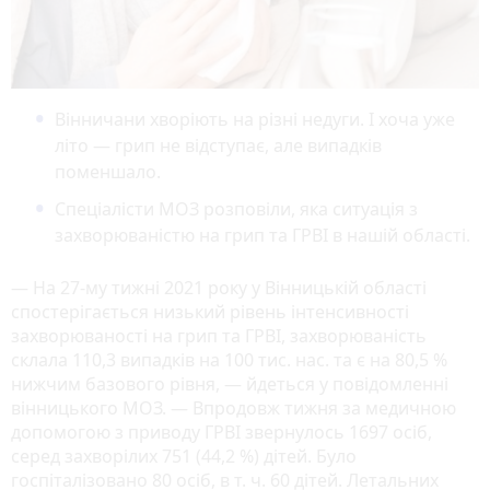
Вінничани хворіють на різні недуги. І хоча уже
літо — грип не відступає, але випадків
поменшало.
Спеціалісти МОЗ розповіли, яка ситуація з
захворюваністю на грип та ГРВІ в нашій області.
— На 27-му тижні 2021 року у Вінницькій області
спостерігається низький рівень інтенсивності
захворюваності на грип та ГРВІ, захворюваність
склала 110,3 випадків на 100 тис. нас. та є на 80,5 %
нижчим базового рівня, — йдеться у повідомленні
вінницького МОЗ. — Впродовж тижня за медичною
допомогою з приводу ГРВІ звернулось 1697 осіб,
серед захворілих 751 (44,2 %) дітей. Було
госпіталізовано 80 осіб, в т. ч. 60 дітей. Летальних