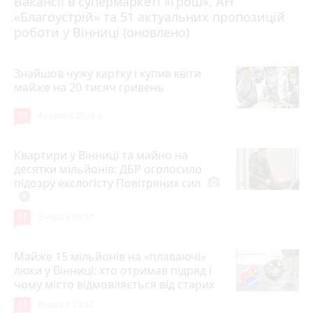
Вакансії в супермаркеті «Грош», АН
4 серпня 2026 р.
«Благоустрій» та 51 актуальних пропозицій
роботи у Вінниці (оновлено)
Знайшов чужу картку і купив квіти
майже на 20 тисяч гривень
19
4 серпня 2026 р.
Квартири у Вінниці та майно на
десятки мільйонів: ДБР оголосило
підозру екслогісту Повітряних сил
photo_camera
play_circle_filled
17
Вчора о 10:37
Майже 15 мільйонів на «плаваючі»
люки у Вінниці: хто отримав підряд і
чому місто відмовляється від старих
12
Вчора о 13:42