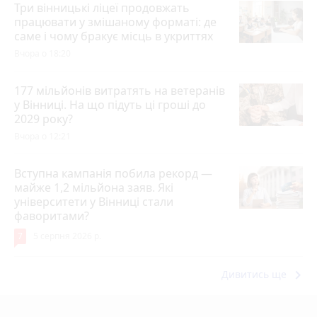
Три вінницькі ліцеї продовжать
працювати у змішаному форматі: де
саме і чому бракує місць в укриттях
Вчора о 18:20
177 мільйонів витратять на ветеранів
у Вінниці. На що підуть ці гроші до
2029 року?
Вчора о 12:21
Вступна кампанія побила рекорд —
майже 1,2 мільйона заяв. Які
університети у Вінниці стали
фаворитами?
7
5 серпня 2026 р.
keyboard_arrow_right
Дивитись ще