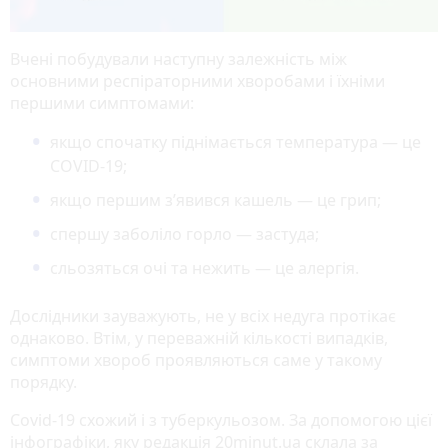
Вчені побудували наступну залежність між
основними респіраторними хворобами і їхніми
першими симптомами:
якщо спочатку піднімається температура — це
COVID-19;
якщо першим з’явився кашель — це грип;
спершу заболіло горло — застуда;
сльозяться очі та нежить — це алергія.
Дослідники зауважують, не у всіх недуга протікає
однаково. Втім, у переважній кількості випадків,
симптоми хвороб проявляються саме у такому
порядку.
Covid-19 схожий і з туберкульозом. За допомогою цієї
інфографіки, яку редакція 20minut.ua склала за