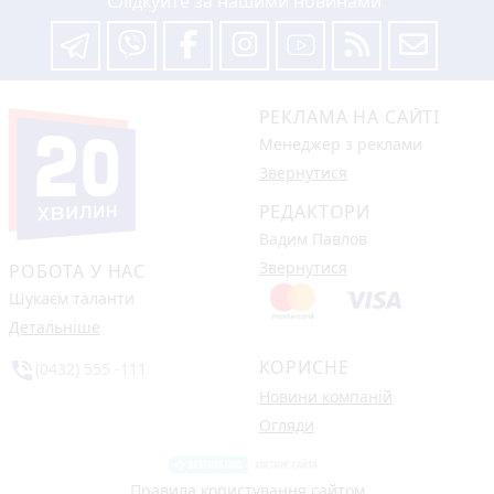
Слідкуйте за нашими новинами
РЕКЛАМА НА САЙТІ
Менеджер з реклами
Звернутися
РЕДАКТОРИ
Вадим Павлов
Звернутися
РОБОТА У НАС
Шукаєм таланти
Детальніше
КОРИСНЕ
phone_in_talk
(0432) 555 -111
Новини компаній
Огляди
Правила користування сайтом