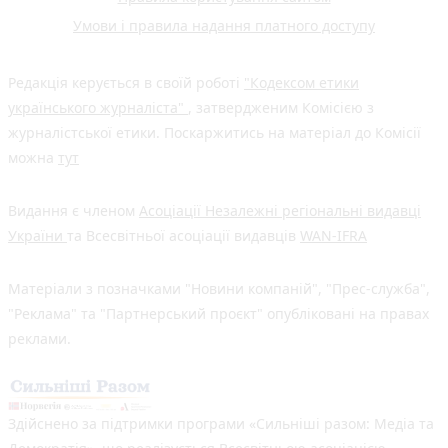
Умови і правила надання платного доступу
Редакція керується в своїй роботі
"Кодексом етики
українського журналіста"
, затвердженим Комісією з
журналістської етики. Поскаржитись на матеріал до Комісії
можна
тут
Видання є членом
Асоціації Незалежні регіональні видавці
України
та Всесвітньої асоціації видавців
WAN-IFRA
Матеріали з позначками "Новини компаній", "Прес-служба",
"Реклама" та "Партнерський проєкт" опубліковані на правах
реклами.
Здійснено за підтримки програми «Сильніші разом: Медіа та