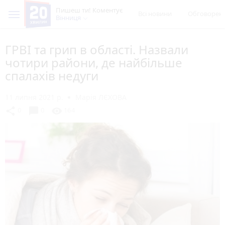
Пишеш ти! Коментує
Всі новини
Обговорен
Вінниця
ГРВІ та грип в області. Назвали
чотири райони, де найбільше
спалахів недуги
11 липня 2021 р.
Марія ЛЄХОВА
chat_bubble
share
visibility
0
0
164