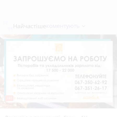
коментують
Найчастіше
241