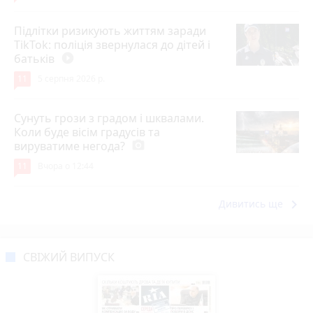
Підлітки ризикують життям заради
TikTok: поліція звернулася до дітей і
батьків
play_circle_filled
11
5 серпня 2026 р.
Сунуть грози з градом і шквалами.
Коли буде вісім градусів та
вируватиме негода?
photo_camera
11
Вчора о 12:44
keyboard_arrow_right
Дивитись ще
СВІЖИЙ ВИПУСК