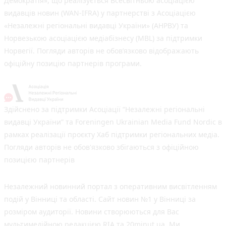
Демократія», що реалізується Всесвітньою асоціацією
видавців новин (WAN-IFRA) у партнерстві з Асоціацією
«Незалежні регіональні видавці України» (АНРВУ) та
Норвезькою асоціацією медіабізнесу (MBL) за підтримки
Норвегії. Погляди авторів не обов’язково відображають
офіційну позицію партнерів програми.
Здійснено за підтримки Асоціації “Незалежні регіональні
видавці України” та Foreningen Ukrainian Media Fund Nordic в
рамках реалізації проєкту Хаб підтримки регіональних медіа.
Погляди авторів не обов'язково збігаються з офіційною
позицією партнерів
Незалежний новинний портал з оперативним висвітленням
подій у Вінниці та області. Сайт новин №1 у Вінниці за
розміром аудиторії. Новини створюються для Вас
мультимедійною редакцією RIA та 20minut.ua. Ми