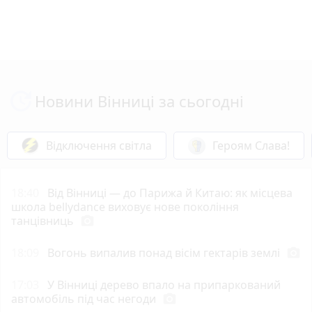
Новини Вінниці за сьогодні
Відключення світла
Героям Слава!
18:40
Від Вінниці — до Парижа й Китаю: як місцева
школа bellydance виховує нове покоління
танцівниць
photo_camera
18:09
Вогонь випалив понад вісім гектарів землі
photo_camera
17:03
У Вінниці дерево впало на припаркований
автомобіль під час негоди
photo_camera