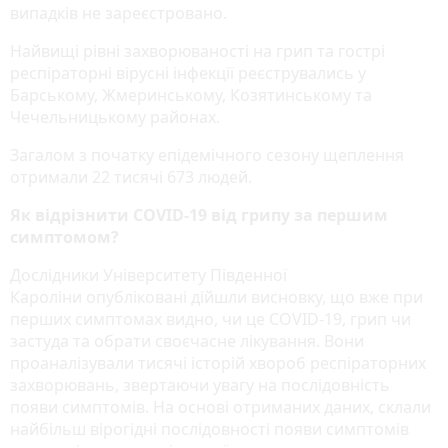
випадків не зареєстровано.
Найвищі рівні захворюваності на грип та гострі
респіраторні вірусні інфекції реєструвались у
Барському, Жмеринському, Козятинському та
Чечельницькому районах.
Загалом з початку епідемічного сезону щеплення
отримали 22 тисячі 673 людей.
Як відрізнити COVID-19 від грипу за першим
симптомом?
Дослідники Університету Південної
Кароліни опубліковані дійшли висновку, що вже при
перших симптомах видно, чи це COVID-19, грип чи
застуда та обрати своєчасне лікування. Вони
проаналізували тисячі історій хвороб респіраторних
захворювань, звертаючи увагу на послідовність
появи симптомів. На основі отриманих даних, склали
найбільш вірогідні послідовності появи симптомів