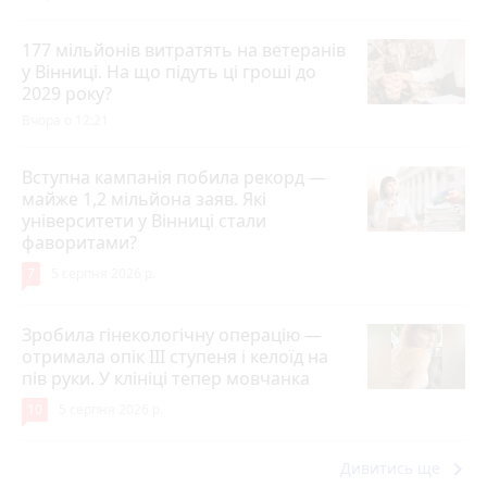
177 мільйонів витратять на ветеранів
у Вінниці. На що підуть ці гроші до
2029 року?
Вчора о 12:21
Вступна кампанія побила рекорд —
майже 1,2 мільйона заяв. Які
університети у Вінниці стали
фаворитами?
7
5 серпня 2026 р.
Зробила гінекологічну операцію —
отримала опік ІІІ ступеня і келоїд на
пів руки. У клініці тепер мовчанка
10
5 серпня 2026 р.
keyboard_arrow_right
Дивитись ще