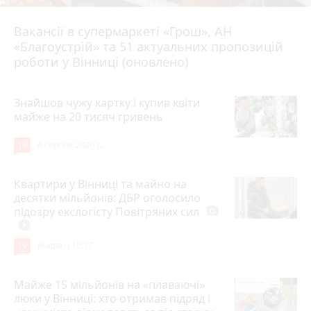
Вакансії в супермаркеті «Грош», АН
4 серпня 2026 р.
«Благоустрій» та 51 актуальних пропозицій
роботи у Вінниці (оновлено)
Знайшов чужу картку і купив квіти
майже на 20 тисяч гривень
19
4 серпня 2026 р.
Квартири у Вінниці та майно на
десятки мільйонів: ДБР оголосило
підозру екслогісту Повітряних сил
photo_camera
play_circle_filled
19
Вчора о 10:37
Майже 15 мільйонів на «плаваючі»
люки у Вінниці: хто отримав підряд і