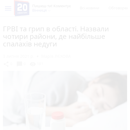
Пишеш ти! Коментує
Всі новини
Обговорен
Вінниця
ГРВІ та грип в області. Назвали
чотири райони, де найбільше
спалахів недуги
3 липня 2021 р.
Марія ЛЄХОВА
chat_bubble
share
visibility
0
0
181