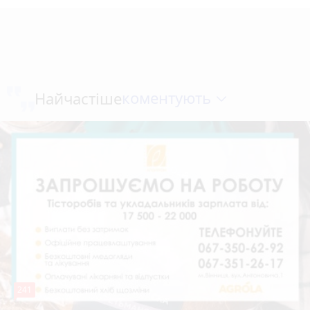
коментують
Найчастіше
241