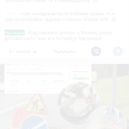
аномальної спеки: чи є перевищення
photo_camera
19:30
«Син занедужав після бойових травм, то я
сіла на комбайн»: відома співачка збирає хліб
play_circle_filled
«Сертифікати добра»: у Вінниці знову
Від читача
допомагають тим, хто потребує підтримки
Всі новини
Підпишись