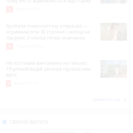
чому місто відмовляється від старих
12
Вчора о 13:42
Зробила гінекологічну операцію —
отримала опік ІІІ ступеня і келоїд на
пів руки. У клініці тепер мовчанка
10
5 серпня 2026 р.
Не поставив вантажівку на гальмо:
19-річний водій загинув під власним
авто
9
Вчора о 13:13
keyboard_arrow_right
Дивитись ще
СВІЖИЙ ВИПУСК