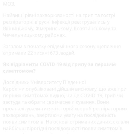
МОЗ.
Найвищі рівні захворюваності на грип та гострі
респіраторні вірусні інфекції реєструвались у
Вінницькому, Жмеринському, Козятинському та
Чечельницькому районах.
Загалом з початку епідемічного сезону щеплення
отримали 22 тисячі 673 людей.
Як відрізнити COVID-19 від грипу за першим
симптомом?
Дослідники Університету Південної
Кароліни опубліковані дійшли висновку, що вже при
перших симптомах видно, чи це COVID-19, грип чи
застуда та обрати своєчасне лікування. Вони
проаналізували тисячі історій хвороб респіраторних
захворювань, звертаючи увагу на послідовність
появи симптомів. На основі отриманих даних, склали
найбільш вірогідні послідовності появи симптомів