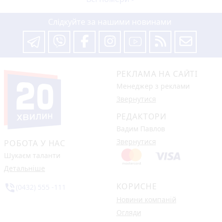
Слідкуйте за нашими новинами
РЕКЛАМА НА САЙТІ
Менеджер з реклами
Звернутися
РЕДАКТОРИ
Вадим Павлов
Звернутися
РОБОТА У НАС
Шукаєм таланти
Детальніше
КОРИСНЕ
phone_in_talk
(0432) 555 -111
Новини компаній
Огляди