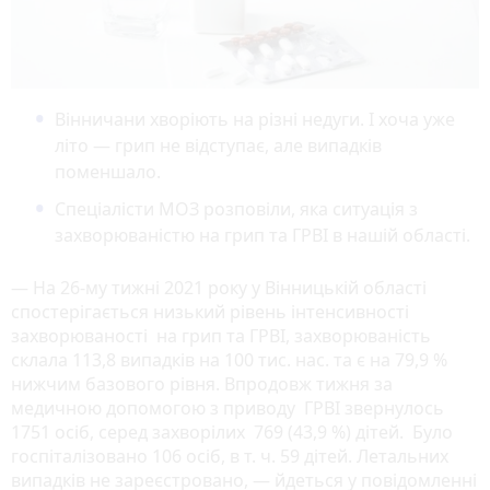
Вінничани хворіють на різні недуги. І хоча уже
літо — грип не відступає, але випадків
поменшало.
Спеціалісти МОЗ розповіли, яка ситуація з
захворюваністю на грип та ГРВІ в нашій області.
— На 26-му тижні 2021 року у Вінницькій області
спостерігається низький рівень інтенсивності
захворюваності на грип та ГРВІ, захворюваність
склала 113,8 випадків на 100 тис. нас. та є на 79,9 %
нижчим базового рівня. Впродовж тижня за
медичною допомогою з приводу ГРВІ звернулось
1751 осіб, серед захворілих 769 (43,9 %) дітей. Було
госпіталізовано 106 осіб, в т. ч. 59 дітей. Летальних
випадків не зареєстровано, — йдеться у повідомленні