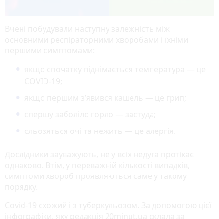
Вчені побудували наступну залежність між
основними респіраторними хворобами і їхніми
першими симптомами:
якщо спочатку піднімається температура — це
COVID-19;
якщо першим з’явився кашель — це грип;
спершу заболіло горло — застуда;
сльозяться очі та нежить — це алергія.
Дослідники зауважують, не у всіх недуга протікає
однаково. Втім, у переважній кількості випадків,
симптоми хвороб проявляються саме у такому
порядку.
Covid-19 схожий і з туберкульозом. За допомогою цієї
інфографіки, яку редакція 20minut.ua склала за