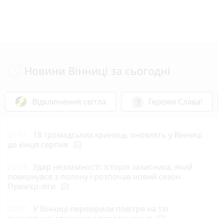
Новини Вінниці за сьогодні
Відключення світла
Героям Слава!
21:01
18 громадських криниць оновлять у Вінниці
до кінця серпня
photo_camera
20:15
Удар незламності: історія захисника, який
повернувся з полону і розпочав новий сезон
Прем’єр-ліги
photo_camera
20:01
У Вінниці перевірили повітря на тлі