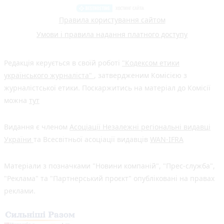
Правила користування сайтом
Умови і правила надання платного доступу
Редакція керується в своїй роботі
"Кодексом етики
українського журналіста"
, затвердженим Комісією з
журналістської етики. Поскаржитись на матеріал до Комісії
можна
тут
Видання є членом
Асоціації Незалежні регіональні видавці
України
та Всесвітньої асоціації видавців
WAN-IFRA
Матеріали з позначками "Новини компаній", "Прес-служба",
"Реклама" та "Партнерський проєкт" опубліковані на правах
реклами.