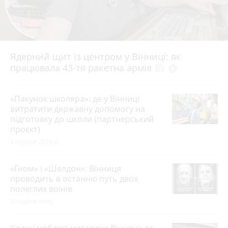
Ядерний щит із центром у Вінниці: як
працювала 43-тя ракетна армія
photo_camera
play_circle_filled
«Пакунок школяра»: де у Вінниці
витратити державну допомогу на
підготовку до школи (партнерський
проєкт)
3 серпня 2026 р.
«Гном» і «Шелдон»: Вінниця
проводить в останню путь двох
полеглих воїнів
3 години тому