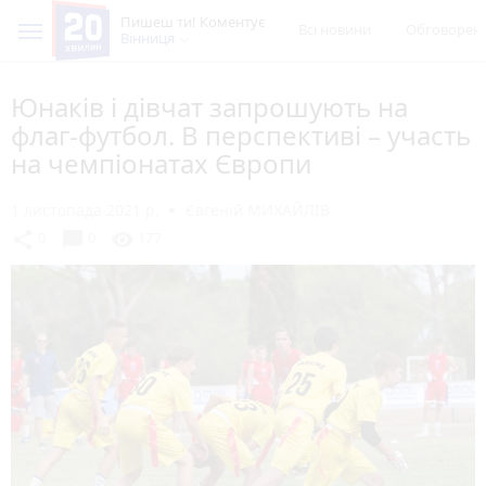
Пишеш ти! Коментує
Всі новини
Обговорен
Вінниця
Юнаків і дівчат запрошують на
флаг-футбол. В перспективі – участь
на чемпіонатах Європи
1 листопада 2021 р.
Євгеній МИХАЙЛІВ
chat_bubble
share
visibility
0
0
177