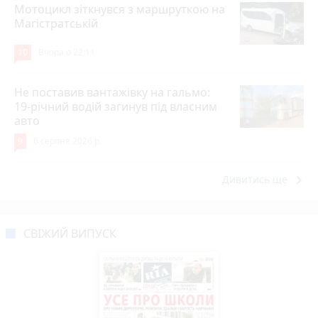
Мотоцикл зіткнувся з маршруткою на
Магістратській
10
Вчора о 22:11
Не поставив вантажівку на гальмо:
19-річний водій загинув під власним
авто
9
6 серпня 2026 р.
keyboard_arrow_right
Дивитись ще
СВІЖИЙ ВИПУСК