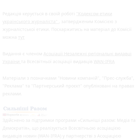
Редакція керується в своїй роботі
"Кодексом етики
українського журналіста"
, затвердженим Комісією з
журналістської етики. Поскаржитись на матеріал до Комісії
можна
тут
Видання є членом
Асоціації Незалежні регіональні видавці
України
та Всесвітньої асоціації видавців
WAN-IFRA
Матеріали з позначками "Новини компаній", "Прес-служба",
"Реклама" та "Партнерський проєкт" опубліковані на правах
реклами.
Здійснено за підтримки програми «Сильніші разом: Медіа та
Демократія», що реалізується Всесвітньою асоціацією
видавців новин (WAN-IFRA) у партнерстві з Асоціацією