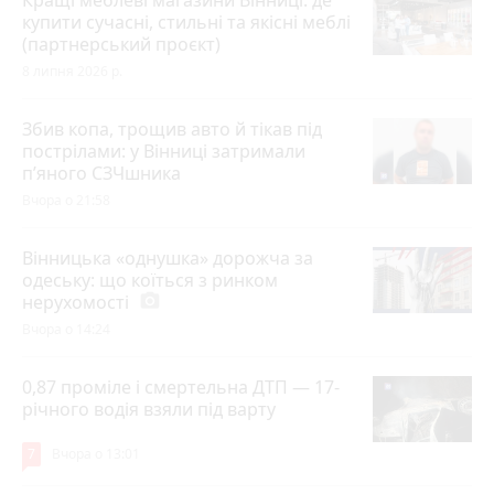
Кращі меблеві магазини Вінниці: де
купити сучасні, стильні та якісні меблі
(партнерський проєкт)
8 липня 2026 р.
Збив копа, трощив авто й тікав під
пострілами: у Вінниці затримали
п’яного СЗЧшника
Вчора о 21:58
Вінницька «однушка» дорожча за
одеську: що коїться з ринком
нерухомості
photo_camera
Вчора о 14:24
0,87 проміле і смертельна ДТП — 17-
річного водія взяли під варту
7
Вчора о 13:01