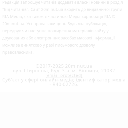
Редакція запрошує читачів додавати власні новини в розділ
"Від читачів". Сайт 20minut.ua входить до видавничої групи
RIA Media, яка також є частиною Медіа корпорації RIA ©
20minut.ua. Усі права захищені. Будь-яка публiкацiя,
передрук чи наступне поширення матеріалів сайту у
друкованих або електронних засобах масової інформації
можлива винятково у разі письмового дозволу
правовласника.
©2017-2025 20minut.ua
вул. Ширшова, буд. 3-а, м. Вінниця, 21032
[email protected]
Cуб'єкт у сфері онлайн-медіа; ідентифікатор медіа
- R40-02726.