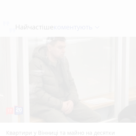
коментують
Найчастіше
17
Квартири у Вінниці та майно на десятки
6 серпня 2026 р.