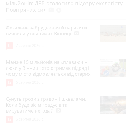
мільйонів: ДБР оголосило підозру екслогісту
Повітряних сил
photo_camera
play_circle_filled
Фекальне забруднення й паразити
виявили у водоймах Вінниці
photo_camera
15
7 серпня 2026 р.
Майже 15 мільйонів на «плаваючі»
люки у Вінниці: хто отримав підряд і
чому місто відмовляється від старих
12
6 серпня 2026 р.
Сунуть грози з градом і шквалами.
Коли буде вісім градусів та
вируватиме негода?
photo_camera
12
6 серпня 2026 р.