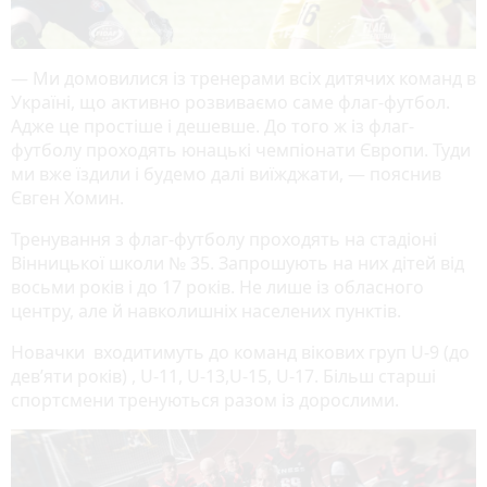
— Ми домовилися із тренерами всіх дитячих команд в
Україні, що активно розвиваємо саме флаг-футбол.
Адже це простіше і дешевше. До того ж із флаг-
футболу проходять юнацькі чемпіонати Європи. Туди
ми вже їздили і будемо далі виїжджати, — пояснив
Євген Хомин.
Тренування з флаг-футболу проходять на стадіоні
Вінницької школи № 35. Запрошують на них дітей від
восьми років і до 17 років. Не лише із обласного
центру, але й навколишніх населених пунктів.
Новачки входитимуть до команд вікових груп U-9 (до
дев’яти років) , U-11, U-13,U-15, U-17. Більш старші
спортсмени тренуються разом із дорослими.