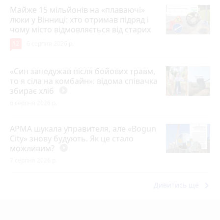
Майже 15 мільйонів на «плаваючі»
люки у Вінниці: хто отримав підряд і
чому місто відмовляється від старих
12
6 серпня 2026 р.
«Син занедужав після бойових травм,
то я сіла на комбайн»: відома співачка
збирає хліб
play_circle_filled
6 серпня 2026 р.
АРМА шукала управителя, але «Bogun
City» знову будують. Як це стало
можливим?
play_circle_filled
7 серпня 2026 р.
keyboard_arrow_right
Дивитись ще