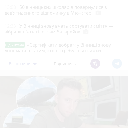
13:08
50 вінницьких школярів повернулися з
дев’ятиденного відпочинку в Мюнстері
photo_camera
12:33
У Вінниці знову вчать сортувати сміття —
зібрали п'ять кілограм батарейок
photo_camera
«Сертифікати добра»: у Вінниці знову
Від читача
допомагають тим, хто потребує підтримки
Всі новини
Підпишись