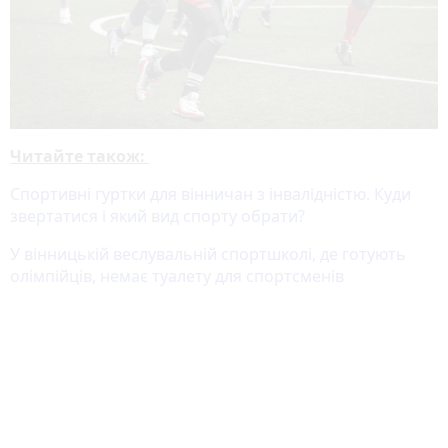
Читайте також:
Спортивні гуртки для вінничан з інвалідністю. Куди
звертатися і який вид спорту обрати?
У вінницькій веслувальній спортшколі, де готують
олімпійців, немає туалету для спортсменів