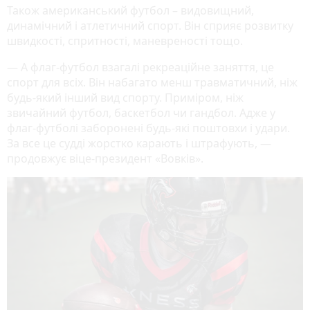
Також американський футбол – видовищний,
динамічний і атлетичний спорт. Він сприяє розвитку
швидкості, спритності, маневреності тощо.
— А флаг-футбол взагалі рекреаційне заняття, це
спорт для всіх. Він набагато менш травматичний, ніж
будь-який інший вид спорту. Приміром, ніж
звичайний футбол, баскетбол чи гандбол. Адже у
флаг-футболі заборонені будь-які поштовхи і удари.
За все це судді жорстко карають і штрафують, —
продовжує віце-президент «Вовків».