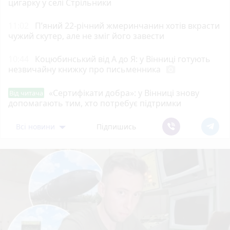
цигарку у селі Стрільники
11:02
П’яний 22-річний жмеринчанин хотів вкрасти
чужий скутер, але не зміг його завести
10:44
Коцюбинський від А до Я: у Вінниці готують
незвичайну книжку про письменника
photo_camera
«Сертифікати добра»: у Вінниці знову
Від читача
допомагають тим, хто потребує підтримки
Всі новини
Підпишись