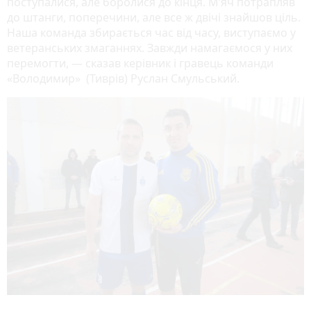
поступалися, але боролися до кінця. М’яч потрапляв
до штанги, поперечини, але все ж двічі знайшов ціль.
Наша команда збирається час від часу, виступаємо у
ветеранських змаганнях. Завжди намагаємося у них
перемогти, — сказав керівник і гравець команди
«Володимир» (Тиврів) Руслан Смульський.