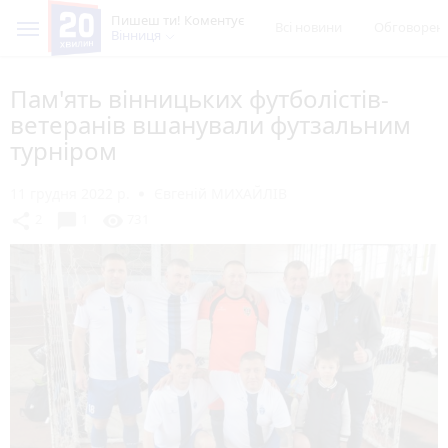
Пишеш ти! Коментує
Всі новини
Обговорен
Вінниця
Пам'ять вінницьких футболістів-
ветеранів вшанували футзальним
турніром
11 грудня 2022 р.
Євгеній МИХАЙЛІВ
chat_bubble
share
visibility
2
1
731