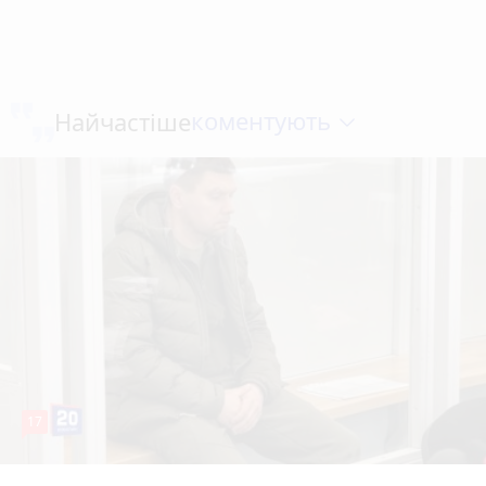
коментують
Найчастіше
17