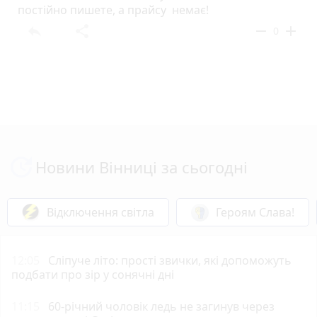
постійно пишете, а прайсу немає!
reply
share
remove
add
0
Новини Вінниці за сьогодні
Відключення світла
Героям Слава!
12:05
Сліпуче літо: прості звички, які допоможуть
подбати про зір у сонячні дні
11:15
60-річний чоловік ледь не загинув через