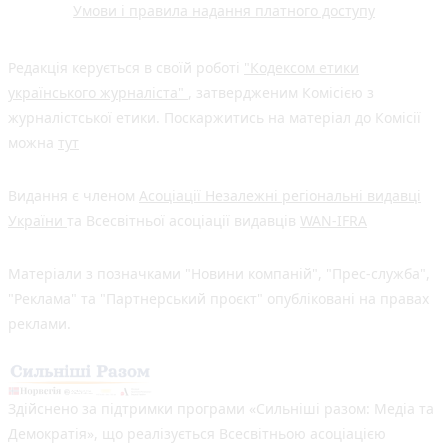
Умови і правила надання платного доступу
Редакція керується в своїй роботі
"Кодексом етики
українського журналіста"
, затвердженим Комісією з
журналістської етики. Поскаржитись на матеріал до Комісії
можна
тут
Видання є членом
Асоціації Незалежні регіональні видавці
України
та Всесвітньої асоціації видавців
WAN-IFRA
Матеріали з позначками "Новини компаній", "Прес-служба",
"Реклама" та "Партнерський проєкт" опубліковані на правах
реклами.
Здійснено за підтримки програми «Сильніші разом: Медіа та
Демократія», що реалізується Всесвітньою асоціацією