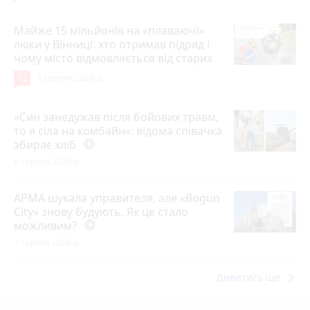
Майже 15 мільйонів на «плаваючі»
люки у Вінниці: хто отримав підряд і
чому місто відмовляється від старих
12
6 серпня 2026 р.
«Син занедужав після бойових травм,
то я сіла на комбайн»: відома співачка
збирає хліб
play_circle_filled
6 серпня 2026 р.
АРМА шукала управителя, але «Bogun
City» знову будують. Як це стало
можливим?
play_circle_filled
7 серпня 2026 р.
keyboard_arrow_right
Дивитись ще