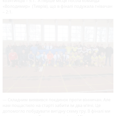
козятинців – 5:1. А перше місце посіла команда
«Володимир» (Тиврів), що в фіналі подужала гнівачан
– 2:1.
— Складним виявився поєдинок проти вінничан. Але
нам пощастило на старті забити їм два м’ячі. Це
допомогло побудувати вигідну схему гру. В фіналі ми