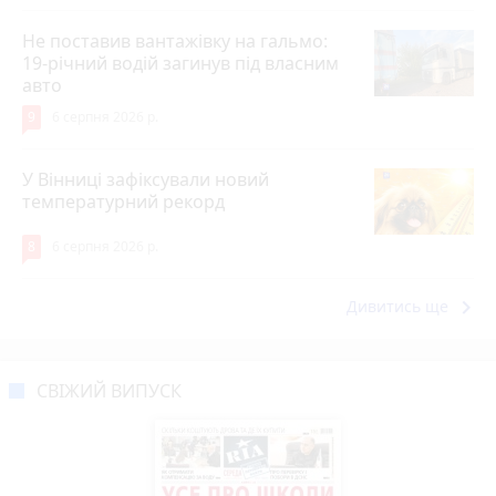
Не поставив вантажівку на гальмо:
19-річний водій загинув під власним
авто
9
6 серпня 2026 р.
У Вінниці зафіксували новий
температурний рекорд
8
6 серпня 2026 р.
keyboard_arrow_right
Дивитись ще
СВІЖИЙ ВИПУСК