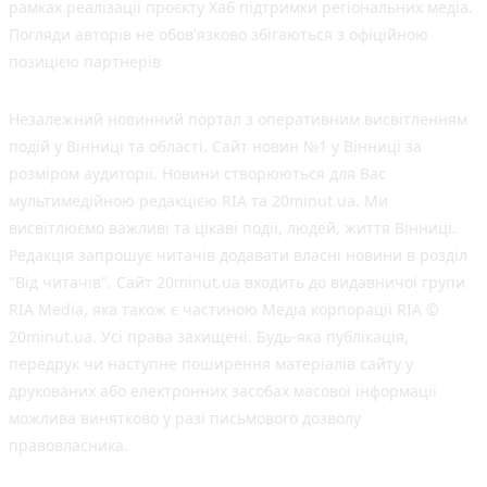
рамках реалізації проєкту Хаб підтримки регіональних медіа.
Погляди авторів не обов'язково збігаються з офіційною
позицією партнерів
Незалежний новинний портал з оперативним висвітленням
подій у Вінниці та області. Сайт новин №1 у Вінниці за
розміром аудиторії. Новини створюються для Вас
мультимедійною редакцією RIA та 20minut.ua. Ми
висвітлюємо важливі та цікаві події, людей, життя Вінниці.
Редакція запрошує читачів додавати власні новини в розділ
"Від читачів". Сайт 20minut.ua входить до видавничої групи
RIA Media, яка також є частиною Медіа корпорації RIA ©
20minut.ua. Усі права захищені. Будь-яка публiкацiя,
передрук чи наступне поширення матеріалів сайту у
друкованих або електронних засобах масової інформації
можлива винятково у разі письмового дозволу
правовласника.