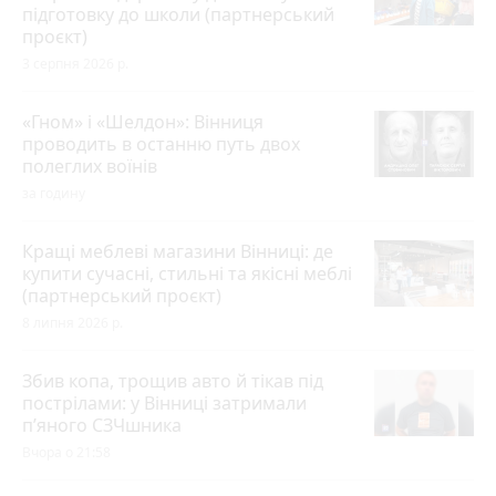
підготовку до школи (партнерський
проєкт)
3 серпня 2026 р.
«Гном» і «Шелдон»: Вінниця
проводить в останню путь двох
полеглих воїнів
за годину
Кращі меблеві магазини Вінниці: де
купити сучасні, стильні та якісні меблі
(партнерський проєкт)
8 липня 2026 р.
Збив копа, трощив авто й тікав під
пострілами: у Вінниці затримали
п’яного СЗЧшника
Вчора о 21:58