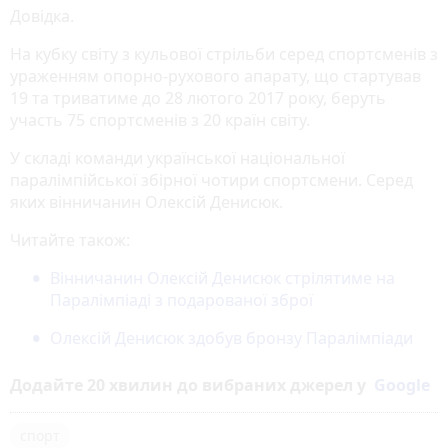
Довідка.
На кубку світу з кульової стрільби серед спортсменів з
ураженням опорно-рухового апарату, що стартував
19 та триватиме до 28 лютого 2017 року, беруть
участь 75 спортсменів з 20 країн світу.
У складі команди української національної
паралімпійської збірної чотири спортсмени. Серед
яких вінничанин Олексій Денисюк.
Читайте також:
Вінничанин Олексій Денисюк стрілятиме на
Паралімпіаді з подарованої зброї
Олексій Денисюк здобув бронзу Паралімпіади
Додайте 20 хвилин до вибраних джерел у
Google
спорт