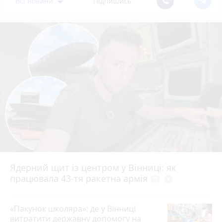
Всі новини
Підпишись
Ядерний щит із центром у Вінниці: як
працювала 43-тя ракетна армія
photo_camera
play_circle_filled
«Пакунок школяра»: де у Вінниці
витратити державну допомогу на