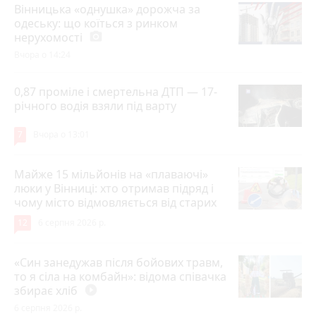
Вінницька «однушка» дорожча за
одеську: що коїться з ринком
нерухомості
photo_camera
Вчора о 14:24
0,87 проміле і смертельна ДТП — 17-
річного водія взяли під варту
7
Вчора о 13:01
Майже 15 мільйонів на «плаваючі»
люки у Вінниці: хто отримав підряд і
чому місто відмовляється від старих
12
6 серпня 2026 р.
«Син занедужав після бойових травм,
то я сіла на комбайн»: відома співачка
збирає хліб
play_circle_filled
6 серпня 2026 р.