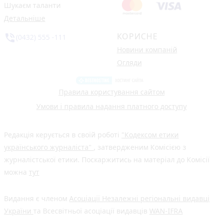
Шукаєм таланти
Детальніше
КОРИСНЕ
phone_in_talk
(0432) 555 -111
Новини компаній
Огляди
Правила користування сайтом
Умови і правила надання платного доступу
Редакція керується в своїй роботі
"Кодексом етики
українського журналіста"
, затвердженим Комісією з
журналістської етики. Поскаржитись на матеріал до Комісії
можна
тут
Видання є членом
Асоціації Незалежні регіональні видавці
України
та Всесвітньої асоціації видавців
WAN-IFRA