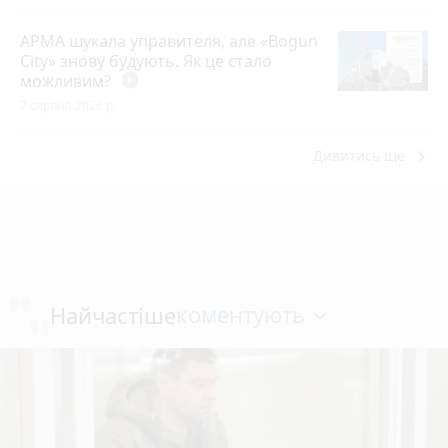
АРМА шукала управителя, але «Bogun
City» знову будують. Як це стало
можливим?
play_circle_filled
7 серпня 2026 р.
keyboard_arrow_right
Дивитись ще
коментують
Найчастіше