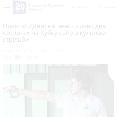
Пишеш ти! Коментує
Всі новини
Обговорен
Вінниця
Олексій Денисюк «настріляв» два
«золота» на Кубку світу з кульової
стрільби
23 лютого 2017 р.
Марія ЛЄХОВА
chat_bubble
share
visibility
9
0
245