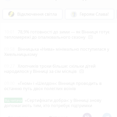
Відключення світла
Героям Слава!
10:01
78,9% готовності до зими — як Вінниця готує
тепломережі до опалювального сезону
photo_camera
09:58
Вінницька «Нива» мінімально поступилася у
Хмельницькому
09:27
Хлопчиків трохи більше: скільки дітей
народилося у Вінниці за сім місяців
photo_camera
09:00
«Гном» і «Шелдон»: Вінниця проводить в
останню путь двох полеглих воїнів
«Сертифікати добра»: у Вінниці знову
Від читача
допомагають тим, хто потребує підтримки