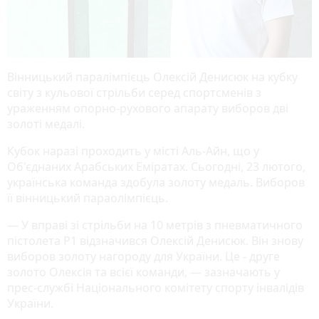
Вінницький паралімпієць Олексій Денисюк на кубку
світу з кульової стрільби серед спортсменів з
ураженням опорно-рухового апарату виборов дві
золоті медалі.
Кубок наразі проходить у місті Аль-Айн, що у
Об'єднаних Арабських Еміратах. Сьогодні, 23 лютого,
українська команда здобула золоту медаль. Виборов
її вінницький параолімпієць.
— У вправі зі стрільби на 10 метрів з пневматичного
пістолета Р1 відзначився Олексій Денисюк. Він знову
виборов золоту нагороду для України. Це - друге
золото Олексія та всієї команди, — зазначають у
прес-службі Національного комітету спорту інвалідів
України.