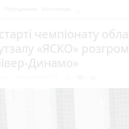
...
Розслідування
Фотоконкурс
старті чемпіонату обла
утзалу «ЯСКО» розгро
нівер-Динамо»
2022 р.
Євгеній МИХАЙЛІВ
chat_bubble
share
visibility
0
0
144