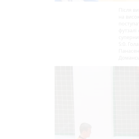
Після в
на висок
поступат
футзалі 
суперник
5:0. Гол
Панасенк
Доманськ