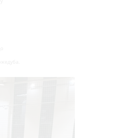
лу
до
ожедуба.