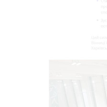
Ста
пр
спо
Зус
ост
Цей сил
Вінниці 
Харківсь