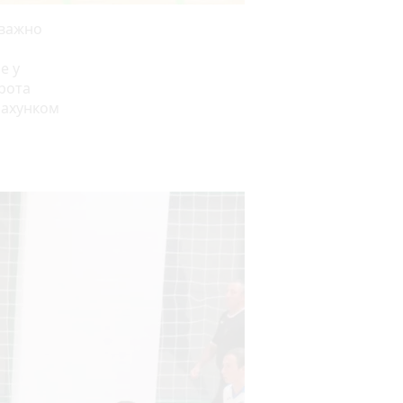
еважно
е у
орота
 рахунком