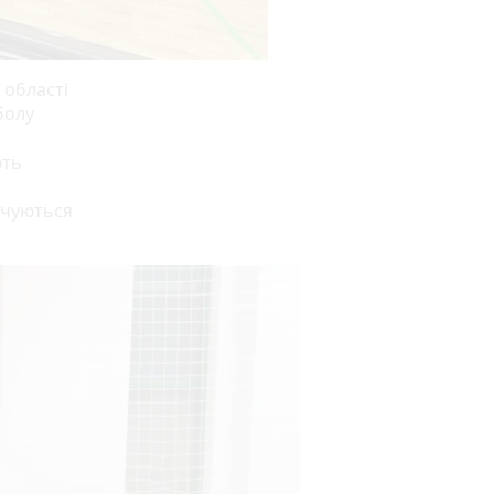
 області
болу
ють
ечуються