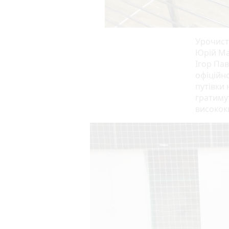
Урочисто
Юрій Ма
Ігор Па
офіційн
путівки 
гратиму
високок