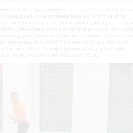
иконання гімну України почався поєдинок. Гра йшла пер
их швидкостях, у напруженій боротьбі. Ніхто не хотів
ися! Все ж відчувалася перевага більш досвідченого сам
«ЯСКО». Він забив в першому таймі три «сухих» м’ячі у в
ів, а в другому довів матч до закономірної перемоги із
ами відзначились Олексій Максименко (7 хв.), Станіслав
о (автогол, 8 хв.), Тимофій Брижчук (13 хв.), Анатолій
ий (18 хв.) і Сергій Литвиновський (25 хв.).