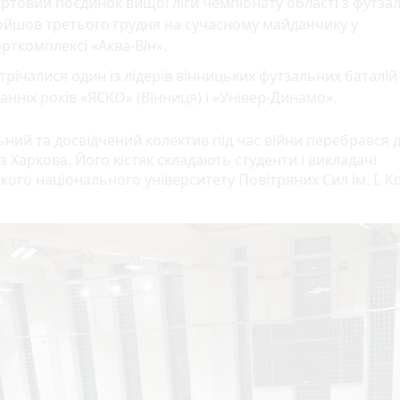
ртовий поєдинок вищої ліги чемпіонату області з футза
ойшов третього грудня на сучасному майданчику у
рткомплексі «Аква-Він».
трічалися один із лідерів вінницьких футзальних баталій
анніх років «ЯСКО» (Вінниця) і «Універ-Динамо».
ьний та досвідчений колектив під час війни перебрався 
із Харкова. Його кістяк складають студенти і викладачі
кого національного університету Повітряних Сил ім. І. К