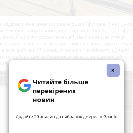
 відкрили змагання голова Асоціації футзалу Вінницької
ксименко і спортивний директор обласної Асоціації фут
вленко. Йшлося про те, саме цей чемпіонат має статус
ого, тому за його підсумками найкращі команди отрима
на всеукраїнський рівень. Учасники чемпіонату області
ть на найкращих майданчиках міста, а поєдинки забезп
валіфікованими арбітрами.
×
Читайте більше
перевірених
новин
Додайте 20 хвилин до вибраних джерел в Google