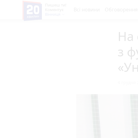
Пишеш ти!
Всі новини
Обговорення
Коментує
Вінниця
На 
з ф
«У
4 грудня 