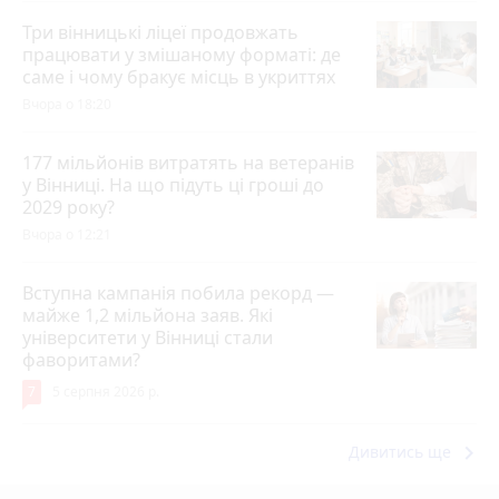
Три вінницькі ліцеї продовжать
працювати у змішаному форматі: де
саме і чому бракує місць в укриттях
Вчора о 18:20
177 мільйонів витратять на ветеранів
у Вінниці. На що підуть ці гроші до
2029 року?
Вчора о 12:21
Вступна кампанія побила рекорд —
майже 1,2 мільйона заяв. Які
університети у Вінниці стали
фаворитами?
7
5 серпня 2026 р.
keyboard_arrow_right
Дивитись ще