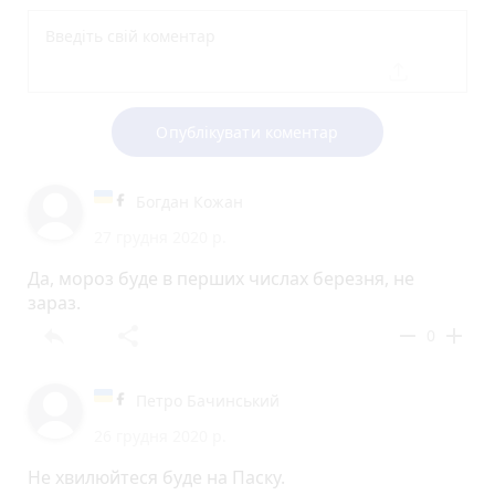
Опублікувати коментар
Богдан Кожан
27 грудня 2020 р.
Да, мороз буде в перших числах березня, не
зараз.
reply
share
remove
add
0
Петро Бачинський
26 грудня 2020 р.
Не хвилюйтеся буде на Паску.