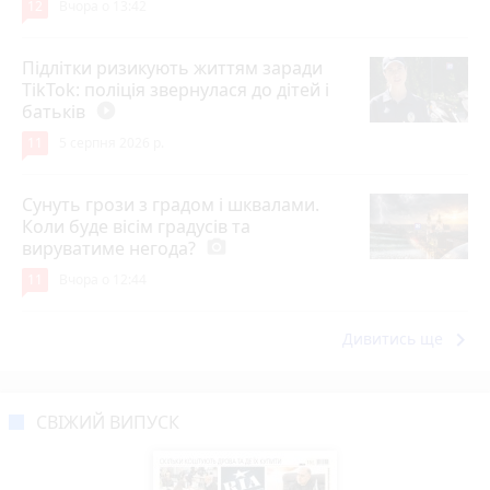
12
Вчора о 13:42
Підлітки ризикують життям заради
TikTok: поліція звернулася до дітей і
батьків
play_circle_filled
11
5 серпня 2026 р.
Сунуть грози з градом і шквалами.
Коли буде вісім градусів та
вируватиме негода?
photo_camera
11
Вчора о 12:44
keyboard_arrow_right
Дивитись ще
СВІЖИЙ ВИПУСК