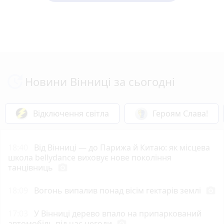
Новини Вінниці за сьогодні
Відключення світла
Героям Слава!
18:40
Від Вінниці — до Парижа й Китаю: як місцева
школа bellydance виховує нове покоління
танцівниць
photo_camera
18:09
Вогонь випалив понад вісім гектарів землі
photo_camera
17:03
У Вінниці дерево впало на припаркований
автомобіль під час негоди
photo_camera