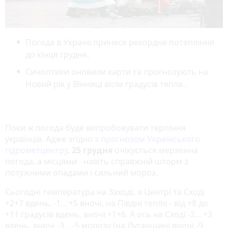
Погода в Україні принесе рекордне потепління
до кінця грудня.
Синоптики оновили карти та прогнозують на
Новий рік у Вінниці вісім градусів тепла..
Поки ж погода буде випробовувати терпіння
українців. Адже згідно з
прогнозом Українського
гідрометцентру
,
25 грудня
очікується мерзенна
погода, а місцями - навіть справжній шторм з
потужними опадами і сильний мороз.
Сьогодні температура на Заході, в Центрі та Сході
+2+7 вдень, -1... +5 вночі, на Півдні тепло - від +8 до
+11 градусів вдень, вночі +1+6. А ось на Сході -2... +3
вдень, вночі -3... -5 морозу (на Луганщині вночі -9...