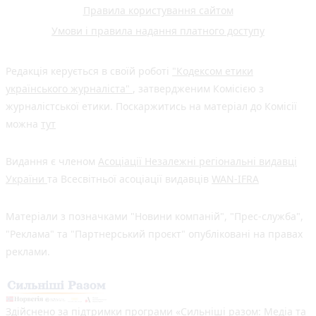
Правила користування сайтом
Умови і правила надання платного доступу
Редакція керується в своїй роботі
"Кодексом етики
українського журналіста"
, затвердженим Комісією з
журналістської етики. Поскаржитись на матеріал до Комісії
можна
тут
Видання є членом
Асоціації Незалежні регіональні видавці
України
та Всесвітньої асоціації видавців
WAN-IFRA
Матеріали з позначками "Новини компаній", "Прес-служба",
"Реклама" та "Партнерський проєкт" опубліковані на правах
реклами.
Здійснено за підтримки програми «Сильніші разом: Медіа та