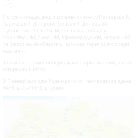
-11).
Потужні опади, дощ з мокрим снігом, у Полтавській,
Харківській, Дніпропетровській, Донецькій і
Луганській областях. Менш сильні опади у
Чернігівській, Сумській, Кіровоградській, Черкаській
та Запорізькій областях. На інших територіях опади
незначні.
Також синоптики попереджають про сильний, часом
штормовий вітер.
У Вінниці сьогодні буде мрячити, температура вдень
+4+6, вночі +1+3, вітряно.