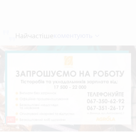
коментують
Найчастіше
241