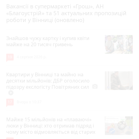
Вакансії в супермаркеті «Грош», АН
4 серпня 2026 р.
«Благоустрій» та 51 актуальних пропозицій
роботи у Вінниці (оновлено)
Знайшов чужу картку і купив квіти
майже на 20 тисяч гривень
19
4 серпня 2026 р.
Квартири у Вінниці та майно на
десятки мільйонів: ДБР оголосило
підозру екслогісту Повітряних сил
photo_camera
play_circle_filled
17
Вчора о 10:37
Майже 15 мільйонів на «плаваючі»
люки у Вінниці: хто отримав підряд і
чому місто відмовляється від старих