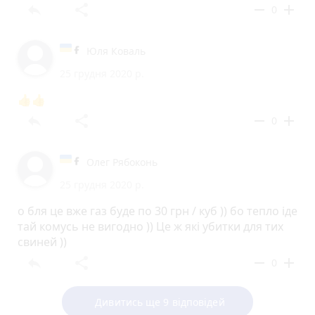
reply
share
remove
add
0
Юля Коваль
25 грудня 2020 р.
👍👍
reply
share
remove
add
0
Олег Рябоконь
25 грудня 2020 р.
о бля це вже газ буде по 30 грн / куб )) бо тепло іде
тай комусь не вигодно )) Це ж які убитки для тих
свиней ))
reply
share
remove
add
0
Дивитись ще 9 відповідей