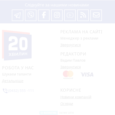
Слідкуйте за нашими новинами
РЕКЛАМА НА САЙТІ
Менеджер з реклами
Звернутися
РЕДАКТОРИ
Вадим Павлов
Звернутися
РОБОТА У НАС
Шукаєм таланти
Детальніше
КОРИСНЕ
phone_in_talk
(0432) 555 -111
Новини компаній
Огляди