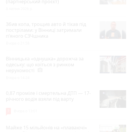
(партнерський проєкт)
8 липня 2026 р.
Збив копа, трощив авто й тікав під
пострілами: у Вінниці затримали
п’яного СЗЧшника
Вчора о 21:58
Вінницька «однушка» дорожча за
одеську: що коїться з ринком
нерухомості
photo_camera
Вчора о 14:24
0,87 проміле і смертельна ДТП — 17-
річного водія взяли під варту
7
Вчора о 13:01
Майже 15 мільйонів на «плаваючі»