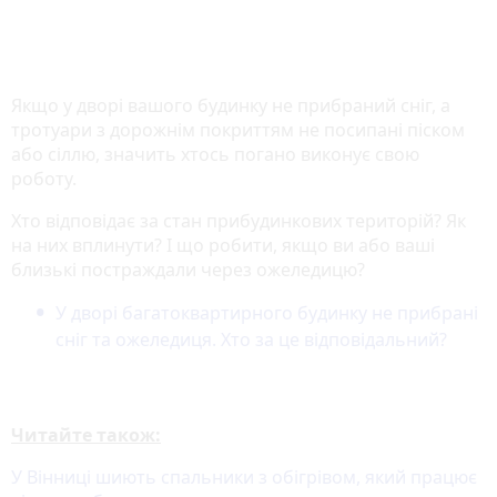
Якщо у дворі вашого будинку не прибраний сніг, а
тротуари з дорожнім покриттям не посипані піском
або сіллю, значить хтось погано виконує свою
роботу.
Хто відповідає за стан прибудинкових територій? Як
на них вплинути? І що робити, якщо ви або ваші
близькі постраждали через ожеледицю?
У дворі багатоквартирного будинку не прибрані
сніг та ожеледиця. Хто за це відповідальний?
Читайте також:
У Вінниці шиють спальники з обігрівом, який працює