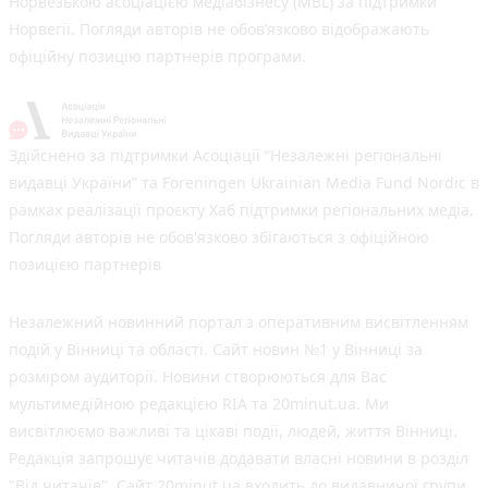
Норвезькою асоціацією медіабізнесу (MBL) за підтримки
Норвегії. Погляди авторів не обов’язково відображають
офіційну позицію партнерів програми.
Здійснено за підтримки Асоціації “Незалежні регіональні
видавці України” та Foreningen Ukrainian Media Fund Nordic в
рамках реалізації проєкту Хаб підтримки регіональних медіа.
Погляди авторів не обов'язково збігаються з офіційною
позицією партнерів
Незалежний новинний портал з оперативним висвітленням
подій у Вінниці та області. Сайт новин №1 у Вінниці за
розміром аудиторії. Новини створюються для Вас
мультимедійною редакцією RIA та 20minut.ua. Ми
висвітлюємо важливі та цікаві події, людей, життя Вінниці.
Редакція запрошує читачів додавати власні новини в розділ
"Від читачів". Сайт 20minut.ua входить до видавничої групи