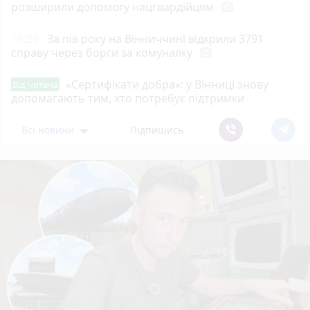
розширили допомогу нацгвардійцям
photo_camera
15:29
За пів року на Вінниччині відкрили 3791
справу через борги за комуналку
photo_camera
«Сертифікати добра»: у Вінниці знову
Від читача
допомагають тим, хто потребує підтримки
Всі новини
Підпишись