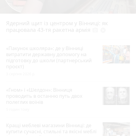
Ядерний щит із центром у Вінниці: як
працювала 43-тя ракетна армія
photo_camera
play_circle_filled
«Пакунок школяра»: де у Вінниці
витратити державну допомогу на
підготовку до школи (партнерський
проєкт)
3 серпня 2026 р.
«Гном» і «Шелдон»: Вінниця
проводить в останню путь двох
полеглих воїнів
5 годин тому
Кращі меблеві магазини Вінниці: де
купити сучасні, стильні та якісні меблі