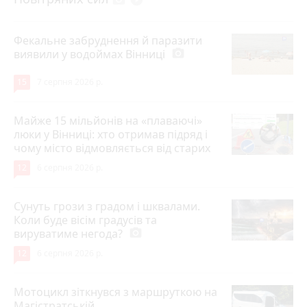
Фекальне забруднення й паразити
виявили у водоймах Вінниці
photo_camera
15
7 серпня 2026 р.
Майже 15 мільйонів на «плаваючі»
люки у Вінниці: хто отримав підряд і
чому місто відмовляється від старих
12
6 серпня 2026 р.
Сунуть грози з градом і шквалами.
Коли буде вісім градусів та
вируватиме негода?
photo_camera
12
6 серпня 2026 р.
Мотоцикл зіткнувся з маршруткою на
Магістратській