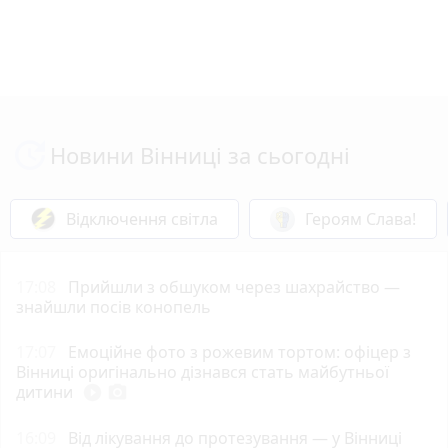
Новини Вінниці за сьогодні
Відключення світла
Героям Слава!
17:08
Прийшли з обшуком через шахрайство —
знайшли посів конопель
17:07
Емоційне фото з рожевим тортом: офіцер з
Вінниці оригінально дізнався стать майбутньої
дитини
play_circle_filled
photo_camera
16:09
Від лікування до протезування — у Вінниці