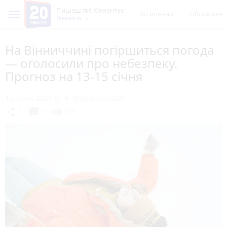
Пишеш ти! Коментує
Всі новини
Обговорен
Вінниця
На Вінниччині погіршиться погода
— оголосили про небезпеку.
Прогноз на 13-15 січня
12 січня 2024 р.
Марія ЛЄХОВА
chat_bubble
share
visibility
1
0
273