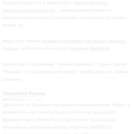
Редакція керується в своїй роботі
"Кодексом етики
українського журналіста"
, затвердженим Комісією з
журналістської етики. Поскаржитись на матеріал до Комісії
можна
тут
Видання є членом
Асоціації Незалежні регіональні видавці
України
та Всесвітньої асоціації видавців
WAN-IFRA
Матеріали з позначками "Новини компаній", "Прес-служба",
"Реклама" та "Партнерський проєкт" опубліковані на правах
реклами.
Здійснено за підтримки програми «Сильніші разом: Медіа та
Демократія», що реалізується Всесвітньою асоціацією
видавців новин (WAN-IFRA) у партнерстві з Асоціацією
«Незалежні регіональні видавці України» (АНРВУ) та