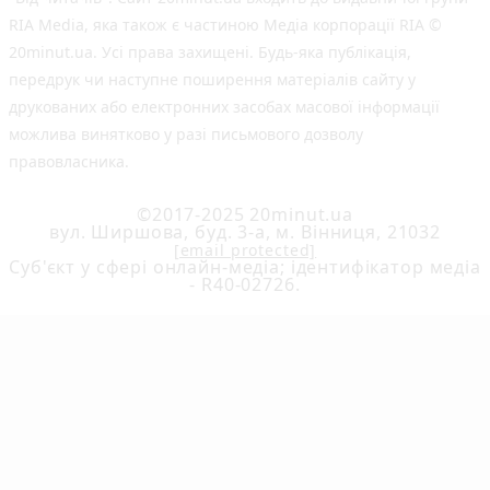
RIA Media, яка також є частиною Медіа корпорації RIA ©
20minut.ua. Усі права захищені. Будь-яка публiкацiя,
передрук чи наступне поширення матеріалів сайту у
друкованих або електронних засобах масової інформації
можлива винятково у разі письмового дозволу
правовласника.
©2017-2025 20minut.ua
вул. Ширшова, буд. 3-а, м. Вінниця, 21032
[email protected]
Cуб'єкт у сфері онлайн-медіа; ідентифікатор медіа
- R40-02726.