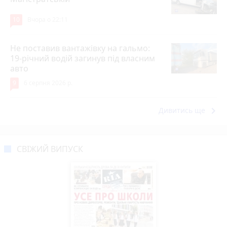
10
Вчора о 22:11
Не поставив вантажівку на гальмо:
19-річний водій загинув під власним
авто
9
6 серпня 2026 р.
keyboard_arrow_right
Дивитись ще
СВІЖИЙ ВИПУСК