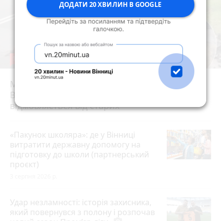
ДОДАТИ 20 ХВИЛИН В GOOGLE
12
Майже 15 мільйонів на «плаваючі» люки у
Вінниці: хто отримав підряд і чому місто
відмовляється від старих
«Пакунок школяра»: де у Вінниці
витратити державну допомогу на
підготовку до школи (партнерський
проєкт)
3 серпня 2026 р.
Удар незламності: історія захисника,
який повернувся з полону і розпочав