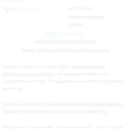
КОРИСНЕ
phone_in_talk
(0432) 555 -111
Новини компаній
Огляди
Правила користування сайтом
Умови і правила надання платного доступу
Редакція керується в своїй роботі
"Кодексом етики
українського журналіста"
, затвердженим Комісією з
журналістської етики. Поскаржитись на матеріал до Комісії
можна
тут
Видання є членом
Асоціації Незалежні регіональні видавці
України
та Всесвітньої асоціації видавців
WAN-IFRA
Матеріали з позначками "Новини компаній", "Прес-служба",