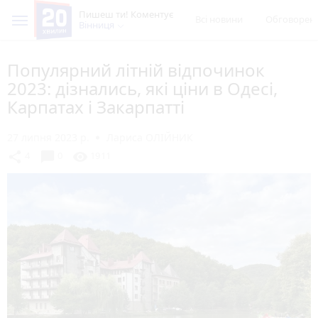
Пишеш ти! Коментує
Всі новини
Обговорен
Вінниця
Популярний літній відпочинок
2023: дізнались, які ціни в Одесі,
Карпатах і Закарпатті
27 липня 2023 р.
Лариса ОЛІЙНИК
chat_bubble
share
visibility
4
0
1911