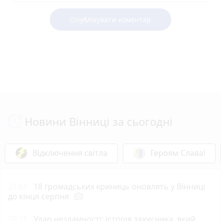
Опублікувати коментар
Новини Вінниці за сьогодні
Відключення світла
Героям Слава!
21:01
18 громадських криниць оновлять у Вінниці
до кінця серпня
photo_camera
20:15
Удар незламності: історія захисника, який