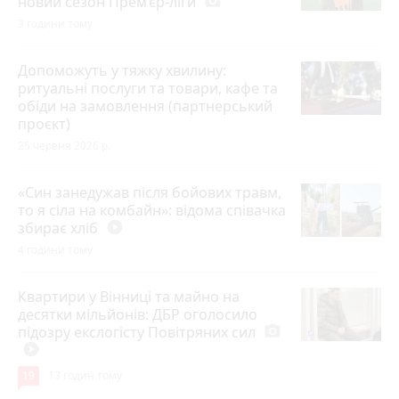
новий сезон Прем’єр-ліги
photo_camera
3 години тому
Допоможуть у тяжку хвилину:
ритуальні послуги та товари, кафе та
обіди на замовлення (партнерський
проєкт)
25 червня 2026 р.
«Син занедужав після бойових травм,
то я сіла на комбайн»: відома співачка
збирає хліб
play_circle_filled
4 години тому
Квартири у Вінниці та майно на
десятки мільйонів: ДБР оголосило
підозру екслогісту Повітряних сил
photo_camera
play_circle_filled
19
13 годин тому