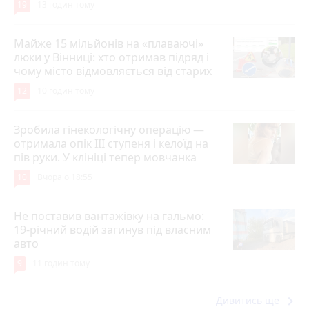
19
13 годин тому
Майже 15 мільйонів на «плаваючі»
люки у Вінниці: хто отримав підряд і
чому місто відмовляється від старих
12
10 годин тому
Зробила гінекологічну операцію —
отримала опік ІІІ ступеня і келоїд на
пів руки. У клініці тепер мовчанка
10
Вчора о 18:55
Не поставив вантажівку на гальмо:
19-річний водій загинув під власним
авто
9
11 годин тому
keyboard_arrow_right
Дивитись ще