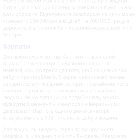
Номер може обійтися від 700 грн на добу з людини.
Готелі, де є власний басейн, зазвичай коштують у два
рази дорожче. Відпочинок в аквапарках на день може
становити 500-700 грн для дітей, та 700-1000 грн для
дорослих. Відпочинок біля басейнів можуть вийти по
500 грн.
Карпати
Для любителів лісів і гір, Карпати — ідеальний
варіант. Свіже повітря та дивовижні природні
пейзажі, ось що треба для того, щоб на деякий час
забути про проблеми. В карпатських селах можна
зануритися в унікальний колорит, познайомитися зі
смачною кухнею та поспілкуватися з цікавими
людьми. Якщо відпочинок потрібен тілу, можна
відвідати різноманітні санаторії з мінеральними
джерелами. Вартість одного дня в санаторії
коштуватиме від 800 гривень за добу з людини.
Для людей, які цінують сервіс та всі зручності
цивілізації, ідеально підійдуть Буковель, Яремче та