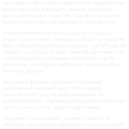
Хоч українці під час війни здебільшого працюють без
відпустки, та все ж більшість вважає, що пауза в
роботі необхідна — таких 78%. Про це стало відомо
під час
опитування
, яке провели на сайті Work.ua.
А який відпочинок обирають цьогоріч українці?
Згідно з статистикою, переважна більшість людей, які
йдуть у відпустку, проводять її вдома — це 72%. Ще 9%
сказали, що поїдуть на дачу. Лише 6% відпочинуть на
туристичних базах за межами своєї області, а 3%
зазначили, що оберуть найближчу туристичну базу
біля своєї домівки.
За словами фахівців, найбільш популярний
туристичний напрямок цього літа в Україні —
Карпати. Потік туристів сюди повернувся на
довоєнний рівень. У деяких районах готелі зайняті до
осені. Значно зросла і вартість відпочинку.
«Буковель і околиці вщент заселені, такого я не
пам'ятаю навіть взимку. Відповідно і літні ціни на цей