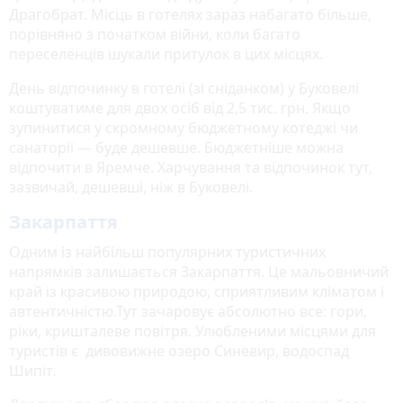
Драгобрат. Місць в готелях зараз набагато більше,
порівняно з початком війни, коли багато
переселенців шукали притулок в цих місцях.
День відпочинку в готелі (зі сніданком) у Буковелі
коштуватиме для двох осіб від 2,5 тис. грн. Якщо
зупинитися у скромному бюджетному котеджі чи
санаторії — буде дешевше. Бюджетніше можна
відпочити в Яремче. Харчування та відпочинок тут,
зазвичай, дешевші, ніж в Буковелі.
Закарпаття
Одним із найбільш популярних туристичних
напрямків залишається Закарпаття. Це мальовничий
край із красивою природою, сприятливим кліматом і
автентичністю.Тут зачаровує абсолютно все: гори,
ріки, кришталеве повітря. Улюбленими місцями для
туристів є дивовижне озеро Синевир, водоспад
Шипіт.