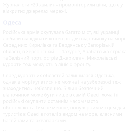
Журналісти «20 хвилин» промоніторили ціни, що є у
відкритих джерелах мережі.
Одеса
Російська армія окупувала багато міст, які українці
любили відвідувати кожен рік для відпочинку на морі.
Серед них: Кирилівка та Бердянськ у Запорізькій
області, в Херсонській — Лазурне, Арабатська стрілка
та Залізний порт, острів Джарилгач. Миколаївські
курорти теж межують з лінією фронту.
Серед курортних областей залишилася Одеська,
однак в морі купатися не можна і на узбережжі теж
знаходитись небезпечно. Більш безпечний
відпочинок може бути лише в самій Одесі, хоча і її
російські окупанти останнім часом часто
обстрілюють. Тим не менше, популярним місцем для
туристів в Одесі є готелі з видом на море, власними
басейнами та аквапарками.