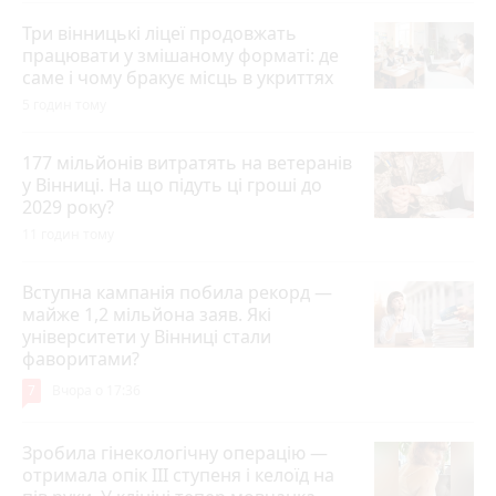
Три вінницькі ліцеї продовжать
працювати у змішаному форматі: де
саме і чому бракує місць в укриттях
5 годин тому
177 мільйонів витратять на ветеранів
у Вінниці. На що підуть ці гроші до
2029 року?
11 годин тому
Вступна кампанія побила рекорд —
майже 1,2 мільйона заяв. Які
університети у Вінниці стали
фаворитами?
7
Вчора о 17:36
Зробила гінекологічну операцію —
отримала опік ІІІ ступеня і келоїд на