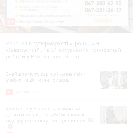
241
Вакансії в супермаркеті «Грош», АН
4 серпня 2026 р.
«Благоустрій» та 51 актуальних пропозицій
роботи у Вінниці (оновлено)
Знайшов чужу картку і купив квіти
майже на 20 тисяч гривень
19
4 серпня 2026 р.
Квартири у Вінниці та майно на
десятки мільйонів: ДБР оголосило
підозру екслогісту Повітряних сил
photo_camera
play_circle_filled