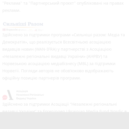
"Реклама" та "Партнерський проєкт" опубліковані на правах
реклами.
Здійснено за підтримки програми «Сильніші разом: Медіа та
Демократія», що реалізується Всесвітньою асоціацією
видавців новин (WAN-IFRA) у партнерстві з Асоціацією
«Незалежні регіональні видавці України» (АНРВУ) та
Норвезькою асоціацією медіабізнесу (MBL) за підтримки
Норвегії. Погляди авторів не обов’язково відображають
офіційну позицію партнерів програми.
Здійснено за підтримки Асоціації “Незалежні регіональні
видавці України” та Foreningen Ukrainian Media Fund Nordic в
рамках реалізації проєкту Хаб підтримки регіональних медіа.
Погляди авторів не обов'язково збігаються з офіційною