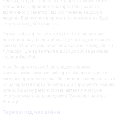
Для тих, хто дбає про власне здоров’я, можна його
поправити у здравницях Закарпаття. Прайс за
відпочинок у санаторії від 600 гривень за добу з
людини. Відпочинок в приватних пансіонатах буде
коштувати від 500 гривень.
Термальні джерела теж можуть стати ідеальним
доповненням до відпочинку. Під час подорожі можна
заїхати в Солотвино, Берегово, Косино, Чинадієво чи
Лумшори. Ціни різняться від 300 до 600 за декілька
годин в басейні.
А ще Закарпатська область відома своїми
прекрасними замками, які варто відвідати туристу.
Екскурсії пропонують від 250 гривень з людини. Також
на Закарпаття варто поїхати, щоб спробувати місцеву
кухню. В цьому регіоні страви автентичної кухні
коштуватимуть дешевше, ніж в Буковелі, і навіть у
Вінниці.
Туризм під час війни