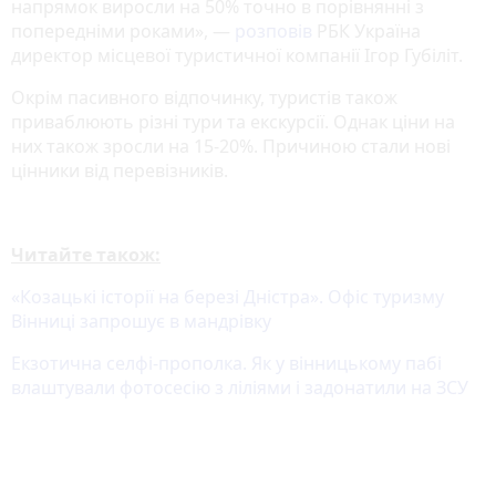
напрямок виросли на 50% точно в порівнянні з
попередніми роками», —
розповів
РБК Україна
директор місцевої туристичної компанії Ігор Губіліт.
Окрім пасивного відпочинку, туристів також
приваблюють різні тури та екскурсії. Однак ціни на
них також зросли на 15-20%. Причиною стали нові
цінники від перевізників.
Читайте також:
«Козацькі історії на березі Дністра». Офіс туризму
Вінниці запрошує в мандрівку
Екзотична селфі-прополка. Як у вінницькому пабі
влаштували фотосесію з ліліями і задонатили на ЗСУ