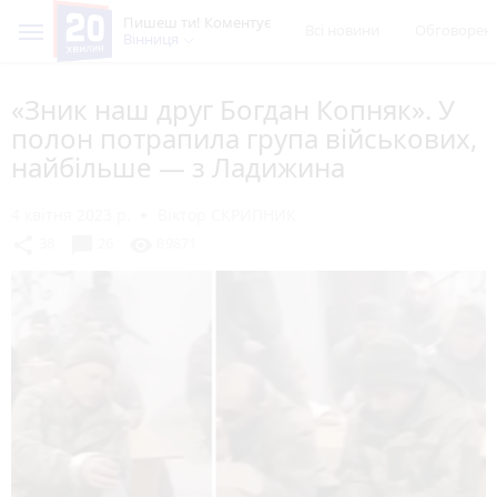
Пишеш ти! Коментує
Всі новини
Обговорен
Вінниця
«Зник наш друг Богдан Копняк». У
полон потрапила група військових,
найбільше — з Ладижина
4 квітня 2023 р.
Віктор СКРИПНИК
chat_bubble
share
visibility
38
26
89871