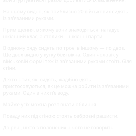
На ньому видно, як приблизно 20 військових сидять
із зв’язаними руками.
Приміщення, в якому вони знаходяться, нагадує
шкільний клас, а столики —шкільні парти.
В одному ряду сидять по троє, в іншому — по двоє.
Ще двох видно у кутку біля вікна. Один чоловік у
військовій формі теж із зв’язаними руками стоїть біля
стіни.
Дехто з тих, які сидять, жадібно їдять,
пристосовуються, як це можна робити із зв’язаними
руками. Один з них п’є воду.
Майже усіх можна розпізнати обличчя.
Позаду них під стіною стоять озброєні рашисти.
До речі, ніхто з полонених нічого не говорить.