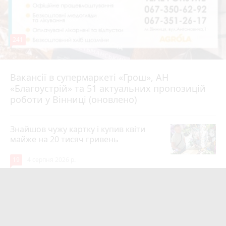
241
Вакансії в супермаркеті «Грош», АН
4 серпня 2026 р.
«Благоустрій» та 51 актуальних пропозицій
роботи у Вінниці (оновлено)
Знайшов чужу картку і купив квіти
майже на 20 тисяч гривень
19
4 серпня 2026 р.
Квартири у Вінниці та майно на
десятки мільйонів: ДБР оголосило
підозру екслогісту Повітряних сил
photo_camera
play_circle_filled