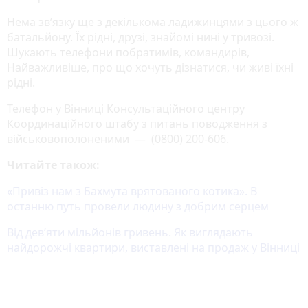
Нема зв’язку ще з декількома ладижинцями з цього ж
батальйону. Їх рідні, друзі, знайомі нині у тривозі.
Шукають телефони побратимів, командирів,
Найважливіше, про що хочуть дізнатися, чи живі їхні
рідні.
Телефон у Вінниці Консультаційного центру
Координаційного штабу з питань поводження з
військовополоненими — (0800) 200-606.
Читайте також:
«Привіз нам з Бахмута врятованого котика». В
останню путь провели людину з добрим серцем
Від дев’яти мільйонів гривень. Як виглядають
найдорожчі квартири, виставлені на продаж у Вінниці