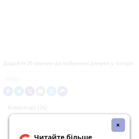
Додайте 20 хвилин до вибраних джерел у
Google
війна
Коментарі (26)
×
Читайте більше