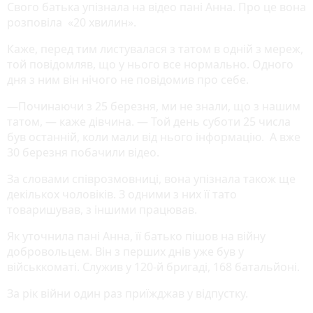
Свого батька упізнала на відео пані Анна. Про це вона
розповіла «20 хвилин».
Каже, перед тим листувалася з татом в одній з мереж,
той повідомляв, що у нього все нормально. Одного
дня з ним він нічого не повідомив про себе.
—Починаючи з 25 березня, ми не знали, що з нашим
татом, — каже дівчина. — Той день суботи 25 числа
був останній, коли мали від нього інформацію. А вже
30 березня побачили відео.
За словами співрозмовниці, вона упізнала також ще
декількох чоловіків. З одними з них її тато
товаришував, з іншими працював.
Як уточнила пані Анна, її батько пішов на війну
добровольцем. Він з перших днів уже був у
військкоматі. Служив у 120-й бригаді, 168 батальйоні.
За рік війни один раз приїжджав у відпустку.