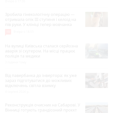
Вчора о 17:36
Зробила гінекологічну операцію —
отримала опік ІІІ ступеня і келоїд на
пів руки. У клініці тепер мовчанка
10
Вчора о 18:55
На вулиці Київська сталася серйозна
аварія зі скутером. На місці працює
поліція та медики
3 години тому
Від павербанка до інвертора: як уже
зараз підготуватися до можливих
відключень світла взимку
4 серпня 2026 р.
Реконструкція очисних на Сабарові. У
Вінниці готують грандіозний проєкт