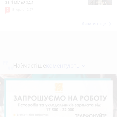
за 4 мільярди
9
Вчора о 12:27
keyboard_arrow_right
Дивитись ще
коментують
Найчастіше