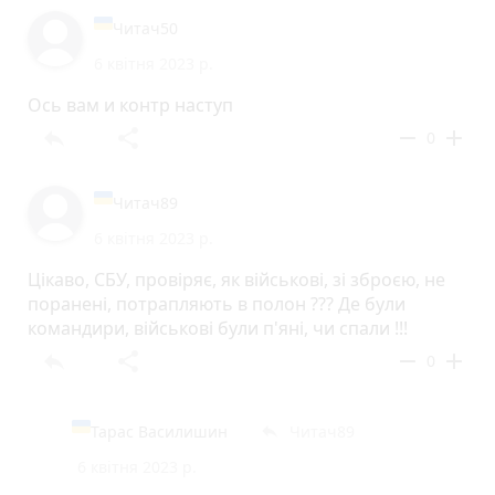
Читач50
6 квітня 2023 р.
Ось вам и контр наступ
reply
share
remove
add
0
Читач89
6 квітня 2023 р.
Цікаво, СБУ, провіряє, як військові, зі зброєю, не
поранені, потрапляють в полон ??? Де були
командири, військові були п'яні, чи спали !!!
reply
share
remove
add
0
Тарас Василишин
Читач89
reply
6 квітня 2023 р.