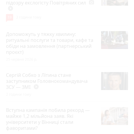
підозру екслогісту Повітряних сил
photo_camera
play_circle_filled
19
2 години тому
Допоможуть у тяжку хвилину:
ритуальні послуги та товари, кафе та
обіди на замовлення (партнерський
проєкт)
25 червня 2026 р.
Сергій Собко з Літина стане
заступником Головнокомандувача
ЗСУ — ЗМІ
play_circle_filled
2 години тому
Вступна кампанія побила рекорд —
майже 1,2 мільйона заяв. Які
університети у Вінниці стали
фаворитами?