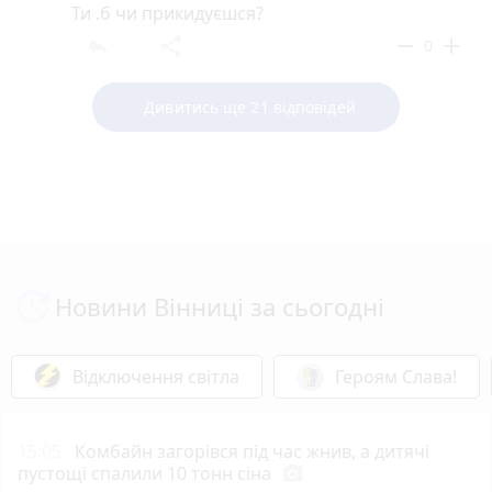
Ти .б чи прикидуєшся?
reply
share
remove
add
0
Дивитись ще 21 відповідей
Новини Вінниці за сьогодні
Відключення світла
Героям Слава!
15:05
Комбайн загорівся під час жнив, а дитячі
пустощі спалили 10 тонн сіна
photo_camera