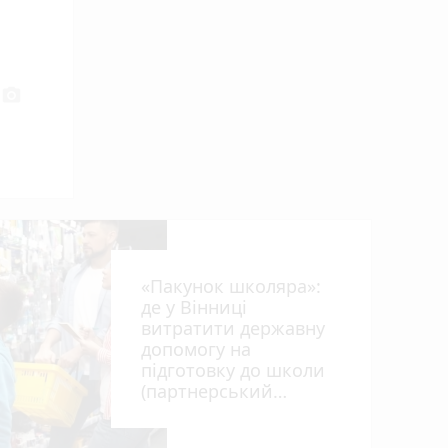
photo_camera
«Пакунок школяра»:
де у Вінниці
витратити державну
допомогу на
підготовку до школи
(партнерський
проєкт)