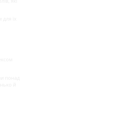
ів, які
 для їх
дексом
ли понад
енько й