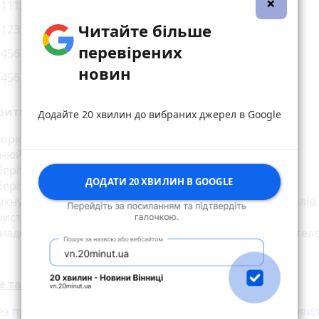
×
111;
Читайте більше
123;
перевірених
4567890;
новин
4567.
рити надійний пароль — сім золотих правил:
Додайте 20 хвилин до вибраних джерел в Google
орюйте різні паролі для різних служб.
нюйте паролі регулярно.
беріть правильний пароль.
ДОДАТИ 20 ХВИЛИН В GOOGLE
еріть двоетапну перевірку.
кнути автозаповнення для імен користувача та паролів.
истуйтесь підказками диспетчера паролів.
надсилайте свій пароль електронною поштою та по тел
е також:
без прав та з пасажиром без шолома. У Якушинцях злови