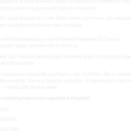
диційно в кінці кожного року складаються рейтинги парол
и популярні серед користувачів інтернету.
021 році більшість з них була такою простою, що хакерам
му знадобиться лише одна секунда.
 найпопулярніших у користувачів паролів 2021 року
днили представники
Nord Security
.
о, що Україна увійшла до переліку країн із середнім ін
ля кіберзагроз.
оширеним паролем цьогоріч став «123456». Його стави
йони разів. Також у лідерах «qwerty». Ставили його част
 — понад 300 тисяч разів.
 найпопулярніших паролів в Україні:
456;
456789;
4567890;