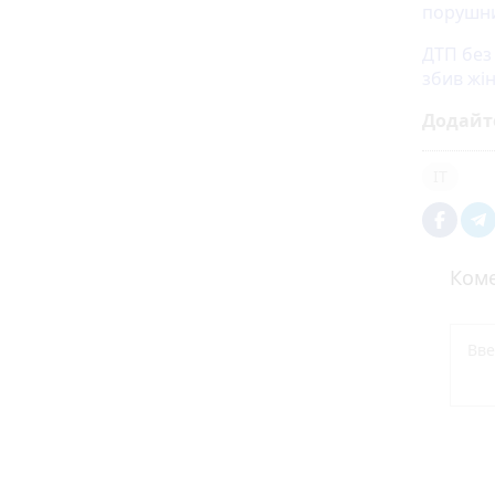
порушни
ДТП без 
збив жі
Додайт
IT
Коме