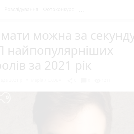
...
Розслідування
Фотоконкурс
мати можна за секунду
П найпопулярніших
олів за 2021 рік
ада 2021 р.
Марія ЛЄХОВА
chat_bubble
share
visibility
0
0
1211