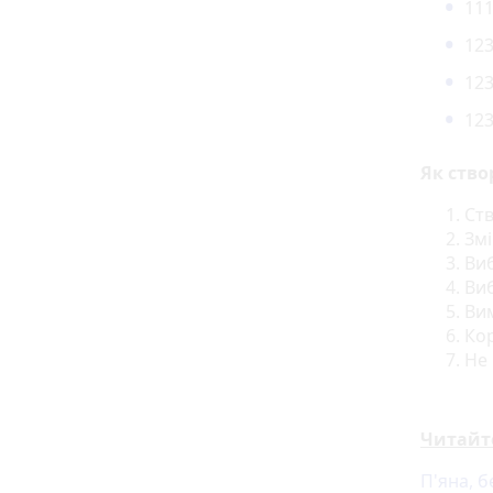
111
123
123
123
Як ство
Ств
Змі
Ви
Виб
Вим
Кор
Не 
Читайт
П'яна, 