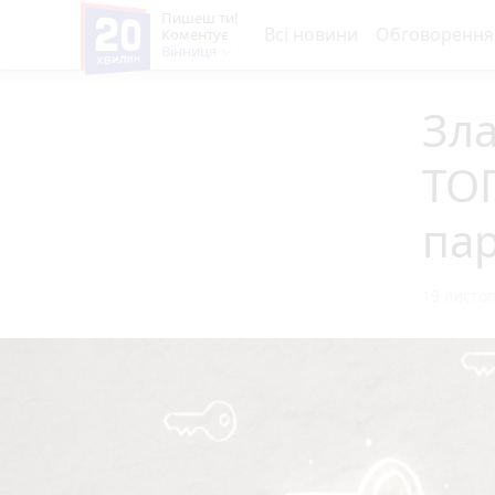
Пишеш ти!
Всі новини
Обговорення
Коментує
Вінниця
Зла
ТО
пар
19 листоп