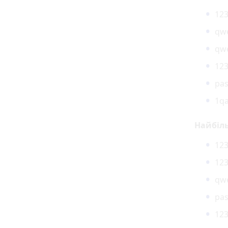
123
qwe
qwe
123
pa
1qa
Найбіль
123
123
qwe
pa
123