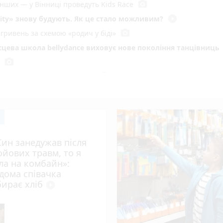
photo_camera
енших — у Вінниці проведуть Kids Race
play_circle_filled
ity» знову будують. Як це стало можливим?
photo_camera
гривень за схемою «родич у біді»
ісцева школа bellydance виховує нове покоління танцівниць
photo_camera
photo_camera
 автомобіль під час негоди
зятині
вав романтичний концерт літнім вінничанам
photo_camera
и у водоймах Вінниці
photo_camera
е 600 людей звернулися після нападів тварин
Син занедужав після
photo_camera
онті сталося 233 бої
ойових травм, то я
іла на комбайн»:
photo_camera
ку» віддають в оренду. Що відомо про аукціон
ідома співачка
 Київській
бирає хліб
play_circle_filled
 готують великі штрафи за російську музику