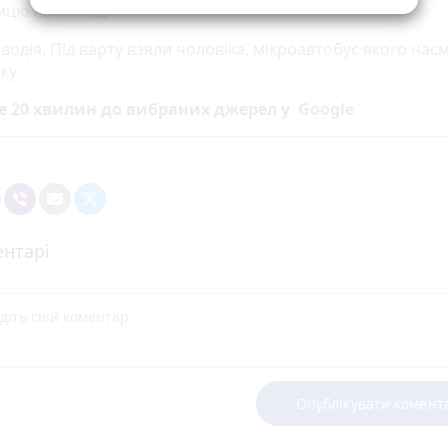
цю на мопеді
водія. Під варту взяли чоловіка, мікроавтобус якого нас
нку
е 20 хвилин до вибраних джерел у
Google
нтарі
Опублікувати комент