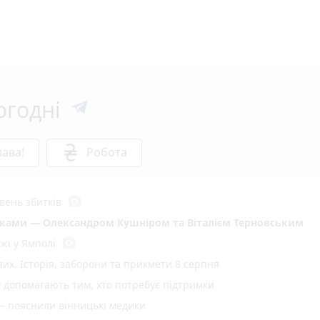
огодні
ава!
Робота
photo_camera
вень збитків
иками — Олександром Кушніром та Віталієм Терновським
photo_camera
жі у Ямполі
вих. Історія, заборони та прикмети 8 серпня
у допомагають тим, хто потребує підтримки
— пояснили вінницькі медики