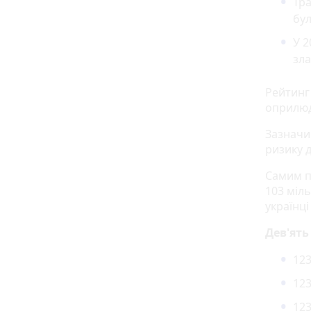
Тра
бул
У 2
зла
Рейтинг
оприлю
Зазначим
ризику д
Самим п
103 міль
українці
Дев'ять
123
123
123