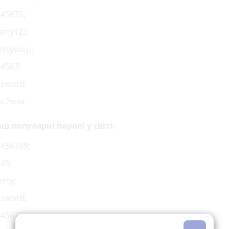
45678;
rty123;
rtyuiop;
4567;
ssword;
z2wsx.
ш популярні паролі у світі:
456789;
45;
rty;
ssword;
45678;