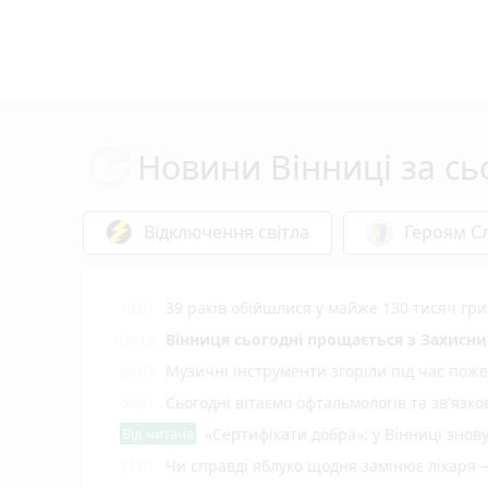
Новини Вінниці за сь
Відключення світла
Героям Сл
39 раків обійшлися у майже 130 тисяч гри
10:01
Вінниця сьогодні прощається з Захисн
09:12
Музичні інструменти згоріли під час поже
09:03
Сьогодні вітаємо офтальмологів та зв'язко
08:01
Від читача
«Сертифікати добра»: у Вінниці знов
Чи справді яблуко щодня замінює лікаря 
21:01