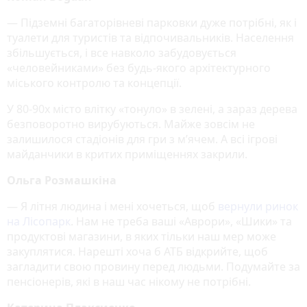
— Підземні багаторівневі парковки дуже потрібні, як і
туалети для туристів та відпочивальників. Населення
збільшується, і все навколо забудовується
«человейниками» без будь-якого архітектурного
міського контролю та концепції.
У 80-90х місто влітку «тонуло» в зелені, а зараз дерева
безповоротно вирубуються. Майже зовсім не
залишилося стадіонів для гри з м’ячем. А всі ігрові
майданчики в критих приміщеннях закрили.
Ольга Розмашкіна
— Я літня людина і мені хочеться, щоб
вернули ринок
на Лісопарк
. Нам не треба ваші «Аврори», «Шики» та
продуктові магазини, в яких тільки наш мер може
закуплятися. Нарешті хоча б АТБ відкрийте, щоб
загладити свою провину перед людьми. Подумайте за
пенсіонерів, які в наш час нікому не потрібні.