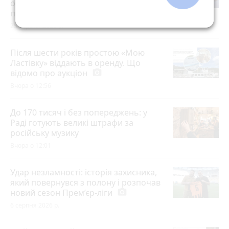
обіди на замовлення (партнерський
проєкт)
25 червня 2026 р.
Після шести років простою «Мою
Ластівку» віддають в оренду. Що
відомо про аукціон
photo_camera
Вчора о 12:56
До 170 тисяч і без попереджень: у
Раді готують великі штрафи за
російську музику
Вчора о 12:01
Удар незламності: історія захисника,
який повернувся з полону і розпочав
новий сезон Прем’єр-ліги
photo_camera
6 серпня 2026 р.