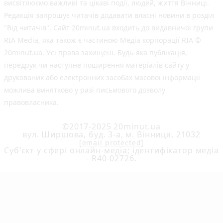
висвітлюємо важливі та цікаві події, людей, життя Вінниці.
Редакція запрошує читачів додавати власні новини в розділ
"Від читачів". Сайт 20minut.ua входить до видавничої групи
RIA Media, яка також є частиною Медіа корпорації RIA ©
20minut.ua. Усі права захищені. Будь-яка публiкацiя,
передрук чи наступне поширення матеріалів сайту у
друкованих або електронних засобах масової інформації
можлива винятково у разі письмового дозволу
правовласника.
©2017-2025 20minut.ua
вул. Ширшова, буд. 3-а, м. Вінниця, 21032
[email protected]
Cуб'єкт у сфері онлайн-медіа; ідентифікатор медіа
- R40-02726.