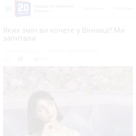
Пишеш ти! Коментує
Всі новини
Обговорен
Вінниця
Яких змін ви хочете у Вінниці? Ми
запитали
17 травня 2026 р.
Валерій ЧУДНОВСЬКИЙ
chat_bubble
share
visibility
0
61
1052