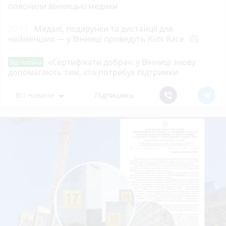
пояснили вінницькі медики
20:11
Медалі, подарунки та дистанції для
найменших — у Вінниці проведуть Kids Race
photo_camera
«Сертифікати добра»: у Вінниці знову
Від читача
допомагають тим, хто потребує підтримки
Всі новини
Підпишись