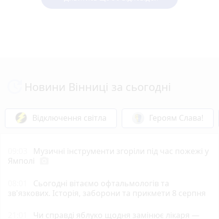
Новини Вінниці за сьогодні
Відключення світла
Героям Слава!
09:03
Музичні інструменти згоріли під час пожежі у
Ямполі
photo_camera
08:01
Сьогодні вітаємо офтальмологів та
зв'язкових. Історія, заборони та прикмети 8 серпня
21:01
Чи справді яблуко щодня замінює лікаря —