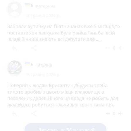
Катерина
18 травня 2026 р.
Забрали зупинку на П'ятничанах вже 5 місяців,то
поставте хоч лавку,яка була раніш.Ганьба всій
владі Вінниці,знають всі депутати,але .....
reply
share
remove
add
0
Татьяна
18 травня 2026 р.
Поверніть людям Бригантину!Судити треба
тих,хто зробив з цього місця кладовище з
повалених дерев.Нічого ця влада не робить для
людей,все робиться тільки для свого гаманця.
reply
share
remove
add
0
Дивитись ще 56 відповідей