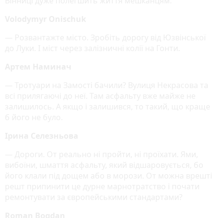
Вінниці дуже полегшить життя мешканцям.
Volodymyr Onischuk
— Розвантажте місто. Зробіть дорогу від Юзвінської
до Луки. І міст через залізничні колії на Гонти.
Артем Наминач
— Тротуари на Замості бачили? Вулиця Некрасова та
всі прилягаючі до неї. Там асфальту вже майже не
залишилось. А якщо і залишився, то такий, що краще
б його не було.
Ірина Селезньова
— Дороги. От реально ні пройти, ні проїхати. Ями,
вибоїни, шмаття асфальту, який відшаровується, бо
його клали під дощем або в морози. От можна врешті
решт припинити це дурне марнотратство і почати
ремонтувати за європейськими стандартами?
Roman Bogdan