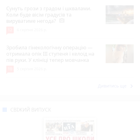
Сунуть грози з градом і шквалами.
Коли буде вісім градусів та
вируватиме негода?
photo_camera
12
6 серпня 2026 р.
Зробила гінекологічну операцію —
отримала опік ІІІ ступеня і келоїд на
пів руки. У клініці тепер мовчанка
10
5 серпня 2026 р.
keyboard_arrow_right
Дивитись ще
СВІЖИЙ ВИПУСК