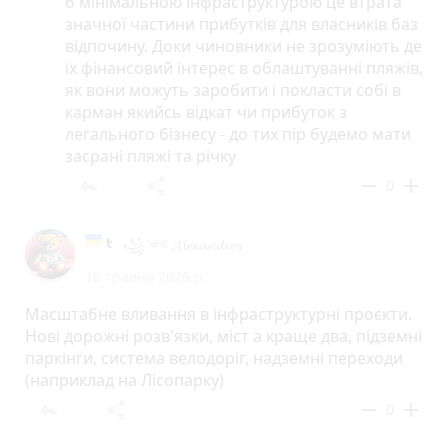
б мінімальною інфраструктурою це втрата
значної частини прибутків для власників баз
відпочину. Доки чиновники не зрозуміють де
їх фінансовий інтерес в облаштуванні пляжів,
як вони можуть заробити і покласти собі в
карман якийсь відкат чи прибуток з
легального бізнесу - до тих пір будемо мати
засрані пляжі та річку
reply
share
remove
add
0
꧁༺ 𝓐𝓵𝓮𝔁𝓪𝓷𝓭𝓻𝓸𝓼
18 травня 2026 р.
Масштабне вливання в інфраструктурні проєкти.
Нові дорожні розв'язки, міст а краще два, підземні
паркінги, система велодоріг, надземні переходи
(наприклад на Лісопарку)
reply
share
remove
add
0