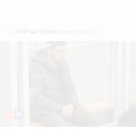
коментують
Найчастіше
17