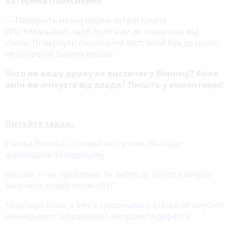
Катерина Плаксиенко
— Поверніть назад людям острів Кемпа
(Фестивальний), щоб було нам де сховатись від
спеки. Повернути пішохідний міст, який був до цього,
не потребує багато коштів.
Чого на вашу думку не вистачає у Вінниці? Яких
змін ви очікуєте від влади? Пишіть у коментарях!
Читайте також:
У мера Вінниці — новий заступник. Він буде
відповідати за медицину
Ваш вік — не проблема. Як знову до роботи хочуть
залучити людей віком 50+?
Квартира нова, а вже з тріщинами у стінах: як змусити
вінницького забудовника виправити дефекти