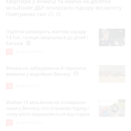
Квартири у Вінниці та майно на десятки
6 серпня 2026 р.
мільйонів: ДБР оголосило підозру екслогісту
Повітряних сил
photo_camera
play_circle_filled
Підлітки ризикують життям заради
TikTok: поліція звернулася до дітей і
батьків
play_circle_filled
14
5 серпня 2026 р.
Фекальне забруднення й паразити
виявили у водоймах Вінниці
photo_camera
12
Вчора о 15:12
Майже 15 мільйонів на «плаваючі»
люки у Вінниці: хто отримав підряд і
чому місто відмовляється від старих
12
6 серпня 2026 р.