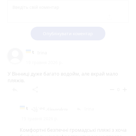
Опублікувати коментар
Irina
19 травня 2026 р.
У Вінниці дуже багато водойм, але вкрай мало
пляжів.
reply
share
remove
add
0
꧁༺ 𝓐𝓵𝓮𝔁𝓪𝓷𝓭𝓻𝓸𝓼
Irina
reply
19 травня 2026 р.
Комфортні безпечні громадські пляжі з хоча