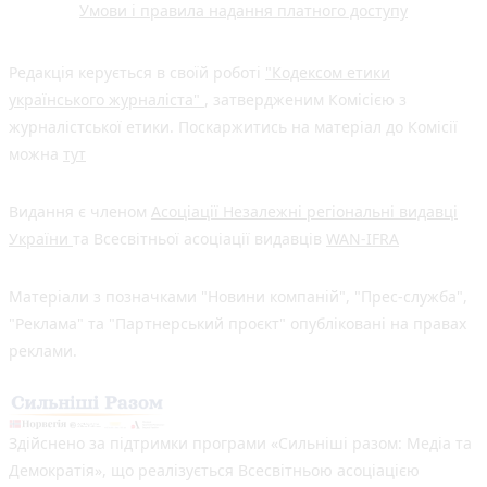
Умови і правила надання платного доступу
Редакція керується в своїй роботі
"Кодексом етики
українського журналіста"
, затвердженим Комісією з
журналістської етики. Поскаржитись на матеріал до Комісії
можна
тут
Видання є членом
Асоціації Незалежні регіональні видавці
України
та Всесвітньої асоціації видавців
WAN-IFRA
Матеріали з позначками "Новини компаній", "Прес-служба",
"Реклама" та "Партнерський проєкт" опубліковані на правах
реклами.
Здійснено за підтримки програми «Сильніші разом: Медіа та
Демократія», що реалізується Всесвітньою асоціацією