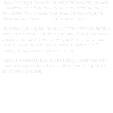
тільки мотор з салоном. Стояти і торохтіти на місці
– неефективно. А їхати потім на замерзлій машині, як
на прогрітій – це ламати автомобіль і вкорочувати
йому термін служби»
, — зазначив експерт.
Він також дав корисні поради для тих автомобілістів, у
яких автоматична коробка передач. Мочанов радить
увімкнути режим Drive і утримувати ногу на гальмі,
щоб машина постояла в такому положенні 20-30
секунд перед тим, як рушить з місця.
Також він нагадав, щоб водії не забули залити в авто
зимовий склоомивач. Це потрібно було ще зробити
до початку морозів.