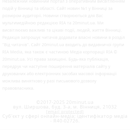
Незалежний новинний портал з оперативним висвітленням
подій у Вінниці та області. Сайт новин №1 у Вінниці за
розміром аудиторії. Новини створюються для Вас
мультимедійною редакцією RIA та 20minut.ua. Ми
висвітлюємо важливі та цікаві події, людей, життя Вінниці.
Редакція запрошує читачів додавати власні новини в розділ
"Від читачів". Сайт 20minut.ua входить до видавничої групи
RIA Media, яка також є частиною Медіа корпорації RIA ©
20minut.ua. Усі права захищені. Будь-яка публiкацiя,
передрук чи наступне поширення матеріалів сайту у
друкованих або електронних засобах масової інформації
можлива винятково у разі письмового дозволу
правовласника.
©2017-2025 20minut.ua
вул. Ширшова, буд. 3-а, м. Вінниця, 21032
[email protected]
Cуб'єкт у сфері онлайн-медіа; ідентифікатор медіа
- R40-02726.