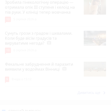
Зробила гінекологічну операцію —
отримала опік ІІІ ступеня і келоїд на
пів руки. У клініці тепер мовчанка
10
5 серпня 2026 р.
Сунуть грози з градом і шквалами.
Коли буде вісім градусів та
вируватиме негода?
photo_camera
10
6 серпня 2026 р.
Фекальне забруднення й паразити
виявили у водоймах Вінниці
photo_camera
9
Вчора о 15:12
keyboard_arrow_right
Дивитись ще