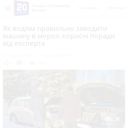
Пишеш ти! Коментує
Всі новини
Обговорен
Вінниця
Як водіям правильно заводити
машину в мороз: корисні поради
від експерта
11 грудня 2022 р.
Ольга БОБРУСЬ
chat_bubble
share
visibility
2
0
1408