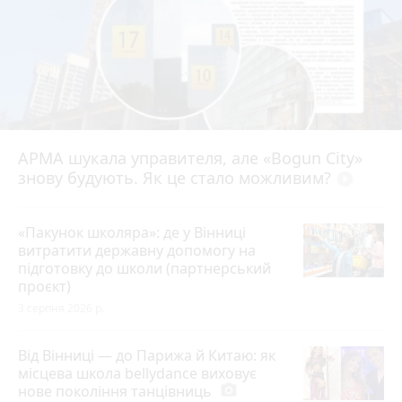
АРМА шукала управителя, але «Bogun City»
знову будують. Як це стало можливим?
play_circle_filled
«Пакунок школяра»: де у Вінниці
витратити державну допомогу на
підготовку до школи (партнерський
проєкт)
3 серпня 2026 р.
Від Вінниці — до Парижа й Китаю: як
місцева школа bellydance виховує
нове покоління танцівниць
photo_camera