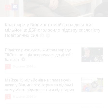
17
Квартири у Вінниці та майно на десятки
6 серпня 2026 р.
мільйонів: ДБР оголосило підозру екслогісту
Повітряних сил
photo_camera
play_circle_filled
Підлітки ризикують життям заради
TikTok: поліція звернулася до дітей і
батьків
play_circle_filled
14
5 серпня 2026 р.
Майже 15 мільйонів на «плаваючі»
люки у Вінниці: хто отримав підряд і
чому місто відмовляється від старих
12
6 серпня 2026 р.