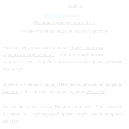
Огляди
Правила користування сайтом
Умови і правила надання платного доступу
Редакція керується в своїй роботі
"Кодексом етики
українського журналіста"
, затвердженим Комісією з
журналістської етики. Поскаржитись на матеріал до Комісії
можна
тут
Видання є членом
Асоціації Незалежні регіональні видавці
України
та Всесвітньої асоціації видавців
WAN-IFRA
Матеріали з позначками "Новини компаній", "Прес-служба",
"Реклама" та "Партнерський проєкт" опубліковані на правах
реклами.