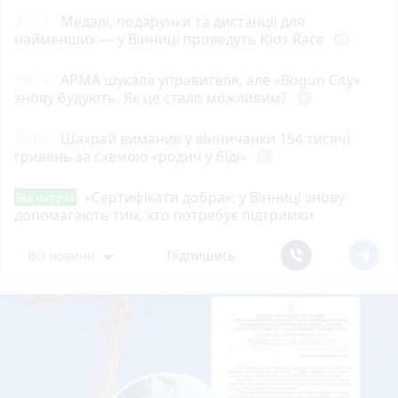
20:11
Медалі, подарунки та дистанції для
найменших — у Вінниці проведуть Kids Race
photo_camera
19:15
АРМА шукала управителя, але «Bogun City»
знову будують. Як це стало можливим?
play_circle_filled
19:04
Шахрай виманив у вінничанки 154 тисячі
гривень за схемою «родич у біді»
photo_camera
«Сертифікати добра»: у Вінниці знову
Від читача
допомагають тим, хто потребує підтримки
Всі новини
Підпишись