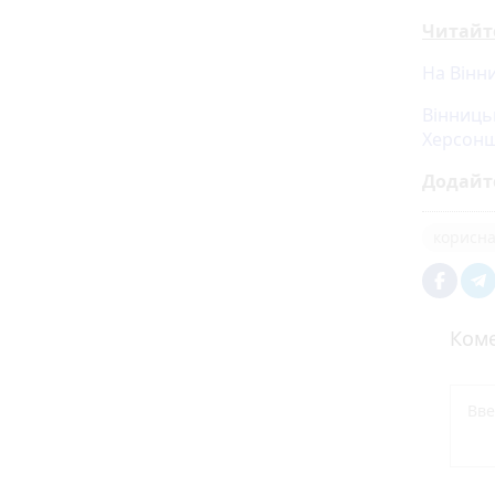
Читайт
На Вінн
Вінниць
Херсон
Додайт
корисна
Коме