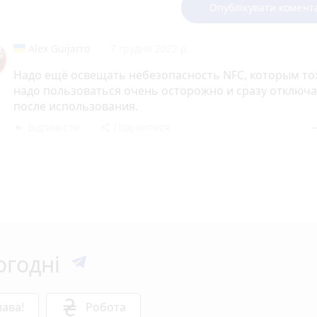
Опублікувати комент
Alex Guijarro
7 грудня 2022 р.
Надо ещё освещать небезопасность NFC, которым т
надо пользоваться очень осторожно и сразу отключ
после использования.
Відповісти
Поділитися
reply
share
rem
огодні
ава!
Робота