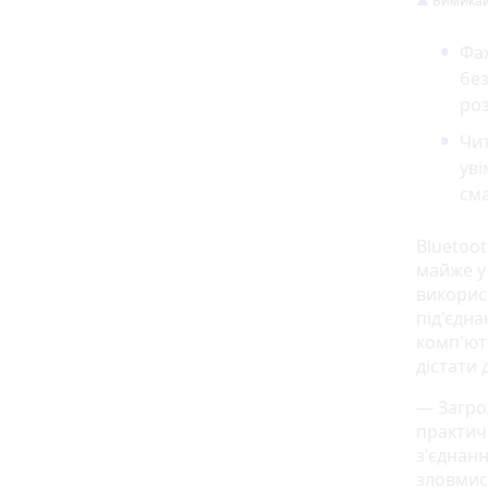
Вимикайт
Фах
без
роз
Чит
уві
см
Bluetoot
майже у
викорис
під'єдн
комп'ют
дістати 
— Загро
практичн
з'єднанн
зловмис