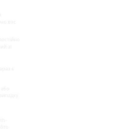
о
ємо вас
постійно
ий зі
араз є
 або
 випадку
th-
обто