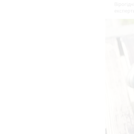
Вірогід
експерт