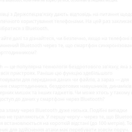
е Bluetooth, коли ним не користуєтеся, особливо в людних місцях.
івці з Держспецзв'язку дають відповідь на питання щод
печного користування телефонами. На цей раз заклика
ібратися з Bluetooth.
айте далі та дізнайтеся, чи безпечно, якщо на телефоні 
мкнений Bluetooth через те, що смартфон синхронізован
артгодинником?
h — це популярна технологія бездротового зв'язку, яка з
 всіх пристроях. Раніше цю функцію здебільшого
товували для передання даних чи файлів, а зараз — для
ання смартгодинника, бездротових навушників, динаміків
ерних мишок та інших гаджетів. Чи може хтось у такому
доступ до даних у смартфоні через Bluetooth?
за зламу через Bluetooth дуже низька. Подібні випадки
о не трапляються. У першу чергу – через те, що Bluetoo
я встановлюється на короткій відстані (до 100 метрів). Т
ник для здійснення атаки має перебувати зовсім поруч.