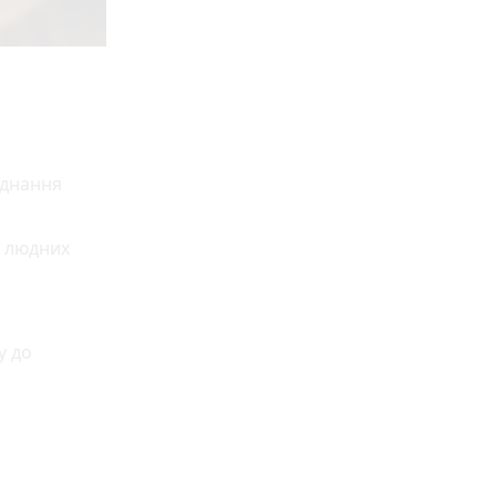
єднання
в людних
у до