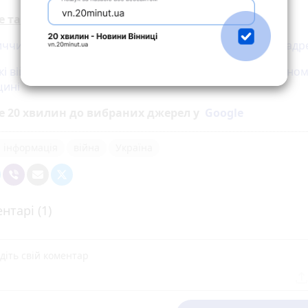
е також.
иччині облаштували 193 Пункти незламності (Мапа з адр
кі військові підняли синьо-жовтий прапор у Благодатном
щині
е 20 хвилин до вибраних джерел у
Google
 інформація
війна
Україна
нтарі (1)