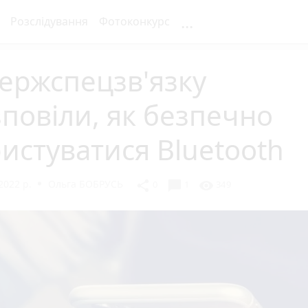
...
Розслідування
Фотоконкурс
ержспецзв'язку
повіли, як безпечно
истуватися Bluetooth
2022 р.
Ольга БОБРУСЬ
chat_bubble
share
visibility
0
1
349