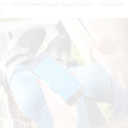
ність такого розвитку подій занадто мала, — зазначають
и.