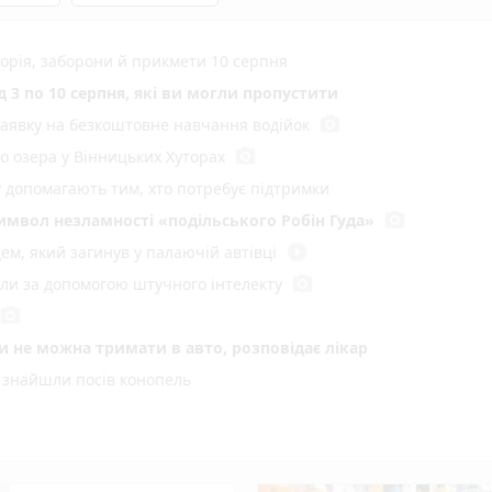
сторія, заборони й прикмети 10 серпня
 3 по 10 серпня, які ви могли пропустити
photo_camera
заявку на безкоштовне навчання водійок
photo_camera
до озера у Вінницьких Хуторах
у допомагають тим, хто потребує підтримки
photo_camera
имвол незламності «подільського Робін Гуда»
play_circle_filled
ем, який загинув у палаючій автівці
photo_camera
или за допомогою штучного інтелекту
photo_camera
іки не можна тримати в авто, розповідає лікар
знайшли посів конопель
р з Вінниці оригінально дізнався стать майбутньої дитини
photo_camera
иці розширили допомогу нацгвардійцям