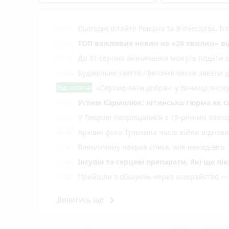
Сьогодні вітайте Романа та В'ячеслава. І
08:15
ТОП важливих новин на «20 хвилин» від
21:01
До 31 серпня вінничанки можуть подати 
20:11
Будівельне сміття і бетонні блоки звезли 
19:04
Від читача
«Сертифікати добра»: у Вінниці знов
Устим Кармелюк: літинська тюрма як с
19:03
У Тиврові попрощалися з 15-річним хлопц
18:04
Архівні фото Тульчина часів війни віднов
18:02
Вінниччину накриє спека, але ненадовго
17:46
Інсулін та серцеві препарати. Які ще л
17:40
Прийшли з обшуком через шахрайство — 
17:08
Емоційне фото з рожевим тортом: офіце
17:07
keyboard_arrow_right
Дивитись ще
photo_camera
Від лікування до протезування — у Вінн
16:09