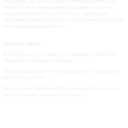
Нагадаємо, що міська влада схвалила рішення, що
співробітники переміщених підприємств можуть
купувати
«Муніципальне житло»
— це місцева
програма будівництва житла, яке має меншу вартість,
ніж є на ринку нерухомості.
Читайте також:
В Подільському онкоцентрі як завжди приймають
пацієнтів, незважаючи на війну
«Вінницякартсервіс» почав приймати у Прозорому
офісі «Старе місто»
Міжнародний Червоний Хрест передав вінницьким
рятувальникам два сучасних намети