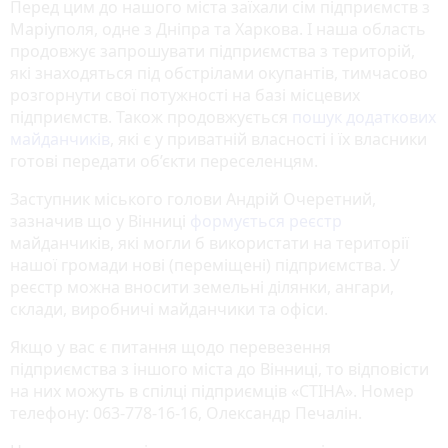
Перед цим до нашого міста заїхали сім підприємств з
Маріуполя, одне з Дніпра та Харкова. І наша область
продовжує запрошувати підприємства з територій,
які знаходяться під обстрілами окупантів, тимчасово
розгорнути свої потужності на базі місцевих
підприємств. Також продовжується
пошук додаткових
майданчиків
, які є у приватній власності і їх власники
готові передати об’єкти переселенцям.
Заступник міського голови Андрій Очеретний,
зазначив що у Вінниці
формується реєстр
майданчиків, які могли б використати на території
нашої громади нові (переміщені) підприємства. У
реєстр можна вносити земельні ділянки, ангари,
склади, виробничі майданчики та офіси.
Якщо у вас є питання щодо перевезення
підприємства з іншого міста до Вінниці, то відповісти
на них можуть в спілці підприємців «СТІНА». Номер
телефону: 063-778-16-16, Олександр Печалін.