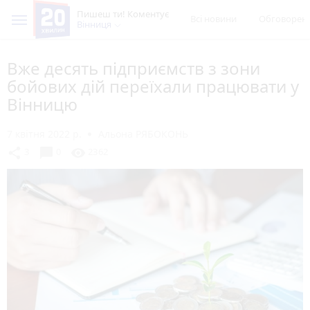
Пишеш ти! Коментує
Всі новини
Обговорен
Вінниця
Вже десять підприємств з зони
бойових дій переїхали працювати у
Вінницю
7 квітня 2022 р.
Альона РЯБОКОНЬ
chat_bubble
share
visibility
3
0
2362