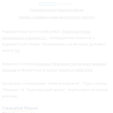
Правила користування сайтом
Умови і правила надання платного доступу
Редакція керується в своїй роботі
"Кодексом етики
українського журналіста"
, затвердженим Комісією з
журналістської етики. Поскаржитись на матеріал до Комісії
можна
тут
Видання є членом
Асоціації Незалежні регіональні видавці
України
та Всесвітньої асоціації видавців
WAN-IFRA
Матеріали з позначками "Новини компаній", "Прес-служба",
"Реклама" та "Партнерський проєкт" опубліковані на правах
реклами.