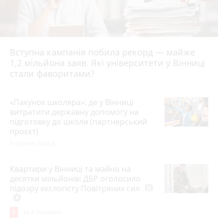
Вступна кампанія побила рекорд — майже
1,2 мільйона заяв. Які університети у Вінниці
стали фаворитами?
«Пакунок школяра»: де у Вінниці
витратити державну допомогу на
підготовку до школи (партнерський
проєкт)
3 серпня 2026 р.
Квартири у Вінниці та майно на
десятки мільйонів: ДБР оголосило
підозру екслогісту Повітряних сил
photo_camera
play_circle_filled
8
за 4 хвилини