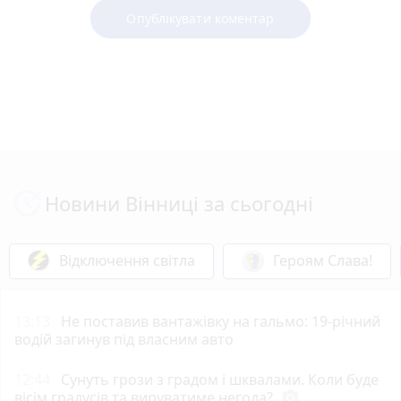
Опублікувати коментар
Новини Вінниці за сьогодні
Відключення світла
Героям Слава!
13:13
Не поставив вантажівку на гальмо: 19-річний
водій загинув під власним авто
12:44
Сунуть грози з градом і шквалами. Коли буде
вісім градусів та вируватиме негода?
photo_camera