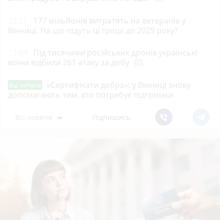
12:21
177 мільйонів витратять на ветеранів у
Вінниці. На що підуть ці гроші до 2029 року?
12:04
Під тисячами російських дронів українські
воїни відбили 261 атаку за добу
photo_camera
«Сертифікати добра»: у Вінниці знову
Від читача
допомагають тим, хто потребує підтримки
Всі новини
Підпишись