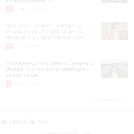
мільярд гривень
12
3 серпня 2026 р.
Зробила гінекологічну операцію —
отримала опік ІІІ ступеня і келоїд на
пів руки. У клініці тепер мовчанка
10
Вчора о 18:55
Реконструкція очисних на Сабарові. У
Вінниці готують грандіозний проєкт
за 4 мільярди
9
Вчора о 12:27
keyboard_arrow_right
Дивитись ще
СВІЖИЙ ВИПУСК