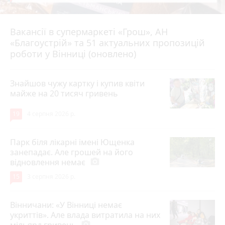
Вакансії в супермаркеті «Грош», АН
4 серпня 2026 р.
«Благоустрій» та 51 актуальних пропозицій
роботи у Вінниці (оновлено)
Знайшов чужу картку і купив квіти
майже на 20 тисяч гривень
19
4 серпня 2026 р.
Парк біля лікарні імені Ющенка
занепадає. Але грошей на його
відновлення немає
photo_camera
15
3 серпня 2026 р.
Вінничани: «У Вінниці немає
укриттів». Але влада витратила на них
photo_camera