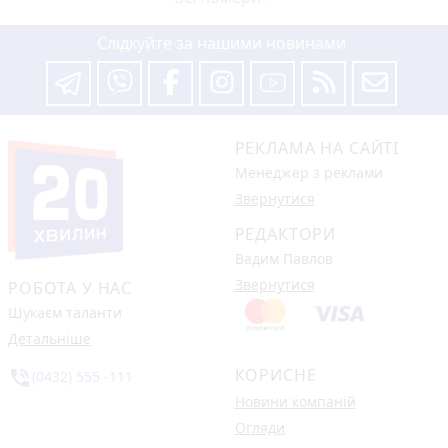
Слідкуйте за нашими новинами
РЕКЛАМА НА САЙТІ
Менеджер з реклами
Звернутися
РЕДАКТОРИ
Вадим Павлов
Звернутися
РОБОТА У НАС
Шукаєм таланти
Детальніше
КОРИСНЕ
phone_in_talk
(0432) 555 -111
Новини компаній
Огляди