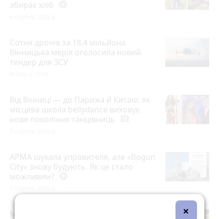
збирає хліб
play_circle_filled
6 серпня 2026 р.
Сотня дронів за 18,4 мільйона.
Вінницька мерія оголосила новий
тендер для ЗСУ
Вчора о 10:45
Від Вінниці — до Парижа й Китаю: як
місцева школа bellydance виховує
нове покоління танцівниць
photo_camera
7 серпня 2026 р.
АРМА шукала управителя, але «Bogun
City» знову будують. Як це стало
можливим?
play_circle_filled
7 серпня 2026 р.
×
Майже 15 мільйонів на «плаваючі»