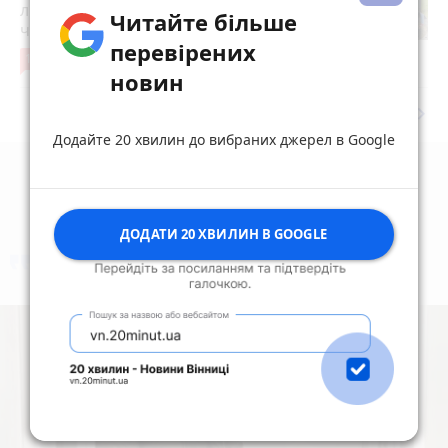
люки у Вінниці: хто отримав підряд і
Читайте більше
чому місто відмовляється від старих
перевірених
12
6 серпня 2026 р.
новин
keyboard_arrow_right
Дивитись ще
Додайте 20 хвилин до вибраних джерел в Google
ДОДАТИ 20 ХВИЛИН В GOOGLE
коментують
Найчастіше