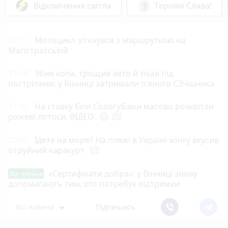
Відключення світла
Героям Слава!
22:11
Мотоцикл зіткнувся з маршруткою на
Магістратській
21:58
Збив копа, трощив авто й тікав під
пострілами: у Вінниці затримали п’яного СЗЧшника
21:01
На ставку біля Сологубівки масово розквітли
рожеві лотоси. ВІДЕО
play_circle_filled
photo_camera
20:00
Їдете на море? На пляжі в Україні жінку вкусив
отруйний каракурт
photo_camera
«Сертифікати добра»: у Вінниці знову
Від читача
допомагають тим, хто потребує підтримки
Всі новини
Підпишись