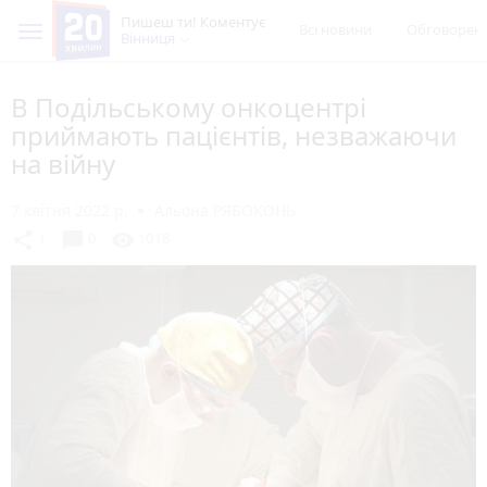
Пишеш ти! Коментує
Всі новини
Обговорен
Вінниця
В Подільському онкоцентрі
приймають пацієнтів, незважаючи
на війну
7 квітня 2022 р.
Альона РЯБОКОНЬ
chat_bubble
share
visibility
1
0
1018