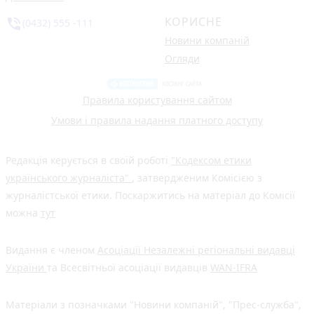
КОРИСНЕ
phone_in_talk
(0432) 555 -111
Новини компаній
Огляди
Правила користування сайтом
Умови і правила надання платного доступу
Редакція керується в своїй роботі
"Кодексом етики
українського журналіста"
, затвердженим Комісією з
журналістської етики. Поскаржитись на матеріал до Комісії
можна
тут
Видання є членом
Асоціації Незалежні регіональні видавці
України
та Всесвітньої асоціації видавців
WAN-IFRA
Матеріали з позначками "Новини компаній", "Прес-служба",