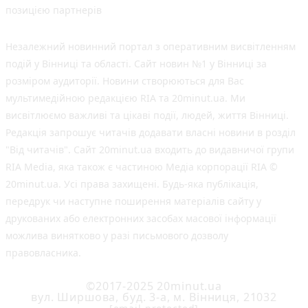
позицією партнерів
Незалежний новинний портал з оперативним висвітленням
подій у Вінниці та області. Сайт новин №1 у Вінниці за
розміром аудиторії. Новини створюються для Вас
мультимедійною редакцією RIA та 20minut.ua. Ми
висвітлюємо важливі та цікаві події, людей, життя Вінниці.
Редакція запрошує читачів додавати власні новини в розділ
"Від читачів". Сайт 20minut.ua входить до видавничої групи
RIA Media, яка також є частиною Медіа корпорації RIA ©
20minut.ua. Усі права захищені. Будь-яка публiкацiя,
передрук чи наступне поширення матеріалів сайту у
друкованих або електронних засобах масової інформації
можлива винятково у разі письмового дозволу
правовласника.
©2017-2025 20minut.ua
вул. Ширшова, буд. 3-а, м. Вінниця, 21032