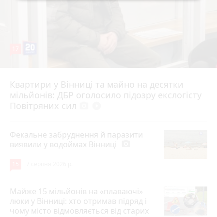
17
Квартири у Вінниці та майно на десятки
6 серпня 2026 р.
мільйонів: ДБР оголосило підозру екслогісту
Повітряних сил
photo_camera
play_circle_filled
Фекальне забруднення й паразити
виявили у водоймах Вінниці
photo_camera
15
7 серпня 2026 р.
Майже 15 мільйонів на «плаваючі»
люки у Вінниці: хто отримав підряд і
чому місто відмовляється від старих