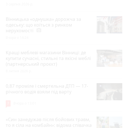
3 серпня 2026 р.
Вінницька «однушка» дорожча за
одеську: що коїться з ринком
нерухомості
photo_camera
Вчора о 14:24
Кращі меблеві магазини Вінниці: де
купити сучасні, стильні та якісні меблі
(партнерський проєкт)
8 липня 2026 р.
0,87 проміле і смертельна ДТП — 17-
річного водія взяли під варту
7
Вчора о 13:01
«Син занедужав після бойових травм,
то я сіла на комбайн»: відома співачка