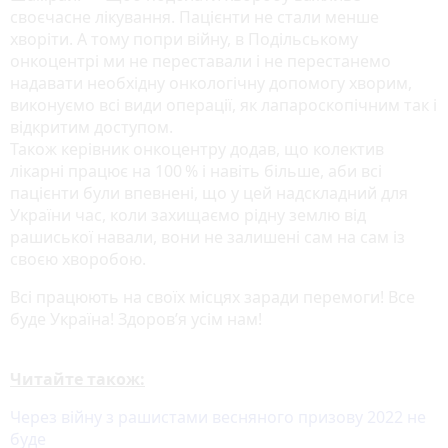
своєчасне лікування. Пацієнти не стали менше
хворіти. А тому попри війну, в Подільському
онкоцентрі ми не переставали і не перестанемо
надавати необхідну онкологічну допомогу хворим,
виконуємо всі види операції, як лапароскопічним так і
відкритим доступом.
Також керівник онкоцентру додав, що колектив
лікарні працює на 100 % і навіть більше, аби всі
пацієнти були впевнені, що у цей надскладний для
України час, коли захищаємо рідну землю від
рашиської навали, вони не залишені сам на сам із
своєю хворобою.
Всі працюють на своїх місцях заради перемоги! Все
буде Україна! Здоров’я усім нам!
Читайте також:
Через війну з рашистами весняного призову 2022 не
буде