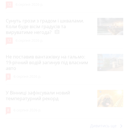
12
6 серпня 2026 р.
Сунуть грози з градом і шквалами.
Коли буде вісім градусів та
вируватиме негода?
photo_camera
12
6 серпня 2026 р.
Не поставив вантажівку на гальмо:
19-річний водій загинув під власним
авто
9
6 серпня 2026 р.
У Вінниці зафіксували новий
температурний рекорд
8
6 серпня 2026 р.
keyboard_arrow_right
Дивитись ще