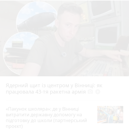
Ядерний щит із центром у Вінниці: як
працювала 43-тя ракетна армія
photo_camera
play_circle_filled
«Пакунок школяра»: де у Вінниці
витратити державну допомогу на
підготовку до школи (партнерський
проєкт)