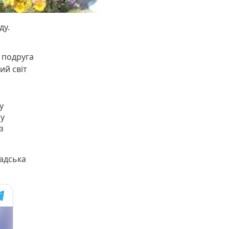
ду.
а подруга
ий світ
у
ру
з
мадська