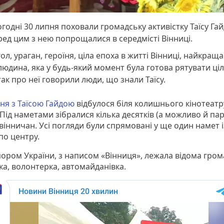
годні 30 липня поховали громадську активістку Таїсу Гай
ед цим з нею попрощалися в середмісті Вінниці.
ол, ураган, героїня, ціла епоха в житті Вінниці, найкращ
людина, яка у будь-який момент була готова рятувати ціл
ак про неї говорили люди, що знали Таїсу.
я з Таїсою Гайдою
відбулося біля колишнього кінотеатр
 Під наметами зібралися кілька десятків (а можливо й па
вінничан. Усі погляди були спрямовані у ще один намет і
по центру.
пором України, з написом «Вінниця», лежала відома гро
ка, волонтерка, автомайданівка.