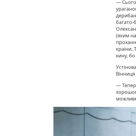
— Сьогод
ураганом
дерибани
багато-
Олексан
(яким на
прохання
країни, 
кину, бо
Устінова
Вінниця
— Тепер
хорошого
можливе