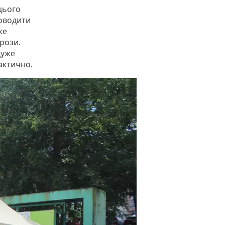
цього
доводити
же
рози.
дуже
фактично.