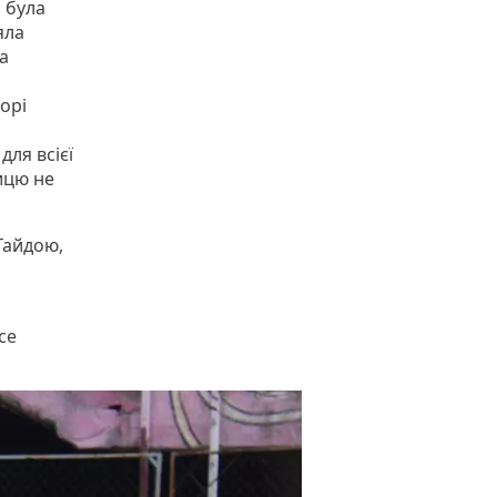
а була
яла
а
орі
для всієї
ницю не
 Гайдою,
се