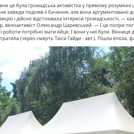
ене це була громадська активістка у прямому розумінні 
 не завжди поділяв її бачення, але вона аргументовано 
ицію і дійсно відстоювала інтереси громадськості, — ка
р, велоактивіст Олександр Царевський. — І це попри пог
ї роботи потрібно мати яйця. І вони у неї були. Вінниця 
тратила (через смерть Таїси Гайди - авт.). Пішла епоха, 