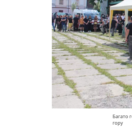
Багато г
гору