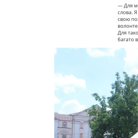
— Для м
слова. Я
свою поз
волонте
Для тако
багато в