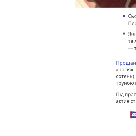
Сьо
Пер
Янг
та 
— т
Прощанн
«росія».
сотень) 
труною 
Під пра
активіст