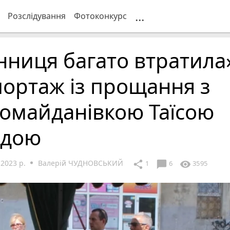
...
Розслідування
Фотоконкурс
нниця багато втратила
ортаж із прощання з
омайданівкою Таїсою
йдою
2023 р.
Валерій ЧУДНОВСЬКИЙ
chat_bubble
share
visibility
1
6
3595