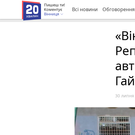
Пишеш ти!
Всі новини
Обговорення
Коментує
Вінниця
«Ві
Реп
авт
Га
30 липня 