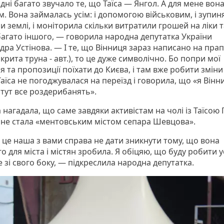
ні багато звучало те, що Таїса — Янгол. А для мене вон
. Вона займалась усім: і допомогою військовим, і зупин
 землі, і моніторила скільки витратили грошей на ліки т
багато іншого, — говорила народна депутатка України
дра Устінова. — І те, що Вінниця зараз написано на прап
крита труна - авт.), то це дуже символічно. Бо попри мої
 та пропозиції поїхати до Києва, і там вже робити зміни 
Таїса не погоджувалася на переїзд і говорила, що «я Він
 тут все роздерибанять».
 нагадала, що саме завдяки активістам на чолі із Таїсою
 не стала «ментовським містом сепара Шевцова».
 це наша з вами справа не дати зникнути тому, що вона
 для міста і містян зробила. Я обіцяю, що буду робити у
 зі свого боку, — підкреслила народна депутатка.