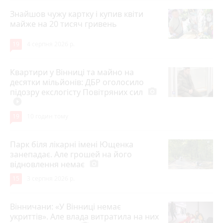
Знайшов чужу картку і купив квіти
майже на 20 тисяч гривень
19
4 серпня 2026 р.
Квартири у Вінниці та майно на
десятки мільйонів: ДБР оголосило
підозру екслогісту Повітряних сил
photo_camera
play_circle_filled
19
10 годин тому
Парк біля лікарні імені Ющенка
занепадає. Але грошей на його
відновлення немає
photo_camera
15
3 серпня 2026 р.
Вінничани: «У Вінниці немає
укриттів». Але влада витратила на них