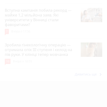
Вступна кампанія побила рекорд —
майже 1,2 мільйона заяв. Які
університети у Вінниці стали
фаворитами?
7
Вчора о 17:36
Зробила гінекологічну операцію —
отримала опік ІІІ ступеня і келоїд на
пів руки. У клініці тепер мовчанка
10
Вчора о 18:55
keyboard_arrow_right
Дивитись ще