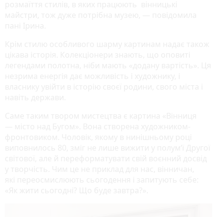
розмаїття стилів, в яких працюють вінницькі
майстри, тож дуже потрібна музею, — повідомила
пані Ірина.
Крім стилю особливого шарму картинам надає також
цікава історія. Колекціонери знають, що оповиті
легендами полотна, ніби мають «додану вартість». Ця
незрима енергія дає можливість і художнику, і
власнику увійти в історію своєї родини, свого міста і
навіть держави.
Саме таким твором мистецтва є картина «Вінниця
— місто над Бугом». Вона створена художником-
фронтовиком. Чоловік, якому в нинішньому році
виповнилось 80, зміг не лише вижити у полум‘ї Другої
світової, але й переформатувати свій воєнний досвід
у творчість. Чим це не приклад для нас, вінничан,
які переосмислюють сьогодення і запитують себе:
«Як жити сьогодні? Що буде завтра?».