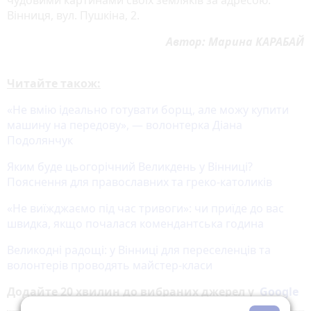
Вінниця, вул. Пушкіна, 2.
Автор: Марина КАРАБАЙ
Читайте також:
«Не вмію ідеально готувати борщ, але можу купити
машину на передову», — волонтерка Діана
Подолянчук
Яким буде цьогорічний Великдень у Вінниці?
Пояснення для православних та греко-католиків
«Не виїжджаємо під час тривоги»: чи приїде до вас
швидка, якщо почалася комендантська година
Великодні радощі: у Вінниці для переселенців та
волонтерів проводять майстер-класи
Додайте 20 хвилин до вибраних джерел у
Google