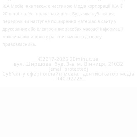
RIA Media, яка також є частиною Медіа корпорації RIA ©
20minut.ua. Усі права захищені. Будь-яка публiкацiя,
передрук чи наступне поширення матеріалів сайту у
друкованих або електронних засобах масової інформації
можлива винятково у разі письмового дозволу
правовласника.
©2017-2025 20minut.ua
вул. Ширшова, буд. 3-а, м. Вінниця, 21032
[email protected]
Cуб'єкт у сфері онлайн-медіа; ідентифікатор медіа
- R40-02726.