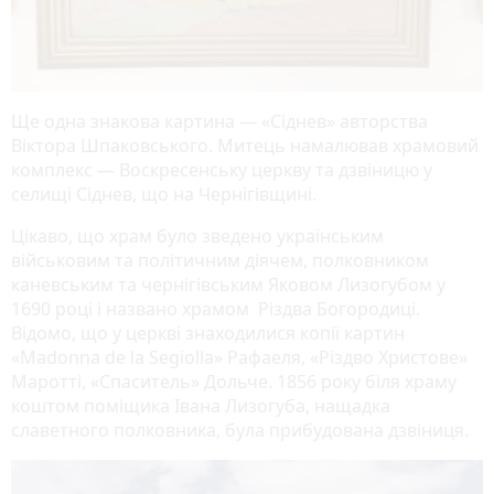
Ще одна знакова картина — «Сіднев» авторства
Віктора Шпаковського. Митець намалював храмовий
комплекс — Воскресенську церкву та дзвіницю у
селищі Сіднев, що на Чернігівщині.
Цікаво, що храм було зведено українським
військовим та політичним діячем, полковником
каневським та чернігівським Яковом Лизогубом у
1690 році і названо храмом Різдва Богородиці.
Відомо, що у церкві знаходилися копії картин
«Madonna de la Segiolla» Рафаеля, «Різдво Христове»
Маротті, «Спаситель» Дольче. 1856 року біля храму
коштом поміщика Івана Лизогуба, нащадка
славетного полковника, була прибудована дзвіниця.