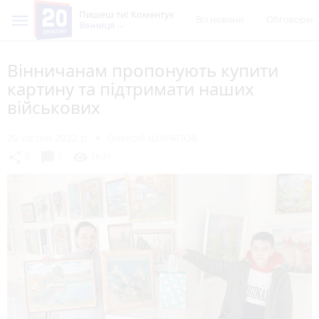
Пишеш ти! Коментує
Всі новини
Обговорен
Вінниця
Вінничанам пропонують купити
картину та підтримати наших
військових
20 квітня 2022 р.
Олексій ШАРАПОВ
chat_bubble
share
visibility
0
0
1631