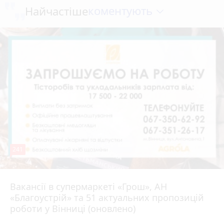
коментують
Найчастіше
241
Вакансії в супермаркеті «Грош», АН
4 серпня 2026 р.
«Благоустрій» та 51 актуальних пропозицій
роботи у Вінниці (оновлено)