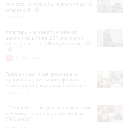
то я сіла на комбайн»: відома співачка
збирає хліб
play_circle_filled
годину тому
Квартири у Вінниці та майно на
десятки мільйонів: ДБР оголосило
підозру екслогісту Повітряних сил
photo_camera
play_circle_filled
19
10 годин тому
Три вінницькі ліцеї продовжать
працювати у змішаному форматі: де
саме і чому бракує місць в укриттях
2 години тому
177 мільйонів витратять на ветеранів
у Вінниці. На що підуть ці гроші до
2029 року?
8 годин тому