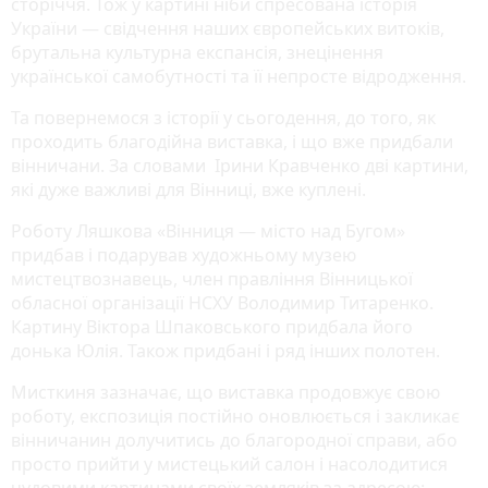
сторіччя. Тож у картині ніби спресована історія
України — свідчення наших європейських витоків,
брутальна культурна експансія, знецінення
української самобутності та її непросте відродження.
Та повернемося з історії у сьогодення, до того, як
проходить благодійна виставка, і що вже придбали
вінничани. За словами Ірини Кравченко дві картини,
які дуже важливі для Вінниці, вже куплені.
Роботу Ляшкова «Вінниця — місто над Бугом»
придбав і подарував художньому музею
мистецтвознавець, член правління Вінницької
обласної організації НСХУ Володимир Титаренко.
Картину Віктора Шпаковського придбала його
донька Юлія. Також придбані і ряд інших полотен.
Мисткиня зазначає, що виставка продовжує свою
роботу, експозиція постійно оновлюється і закликає
вінничанин долучитись до благородної справи, або
просто прийти у мистецький салон і насолодитися
чудовими картинами своїх земляків за адресою: