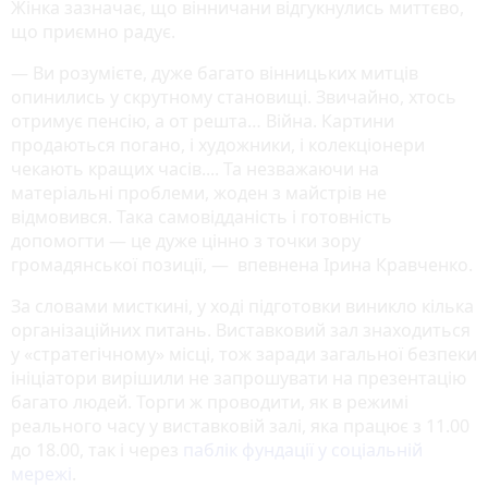
Жінка зазначає, що вінничани відгукнулись миттєво,
що приємно радує.
— Ви розумієте, дуже багато вінницьких митців
опинились у скрутному становищі. Звичайно, хтось
отримує пенсію, а от решта… Війна. Картини
продаються погано, і художники, і колекціонери
чекають кращих часів.... Та незважаючи на
матеріальні проблеми, жоден з майстрів не
відмовився. Така самовідданість і готовність
допомогти — це дуже цінно з точки зору
громадянської позиції, — впевнена Ірина Кравченко.
За словами мисткині, у ході підготовки виникло кілька
організаційних питань. Виставковий зал знаходиться
у «стратегічному» місці, тож заради загальної безпеки
ініціатори вирішили не запрошувати на презентацію
багато людей. Торги ж проводити, як в режимі
реального часу у виставковій залі, яка працює з 11.00
до 18.00, так і через
паблік фундації у соціальній
мережі
.