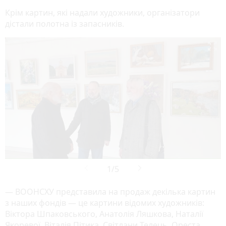
Крім картин, які надали художники, організатори
дістали полотна із запасників.

— ВООНСХУ представила на продаж декілька картин
з наших фондів — це картини відомих художників:
Віктора Шпаковського, Анатолія Ляшкова, Наталії
Якоревої, Віталія Пітика, Світлани Телець, Ореста