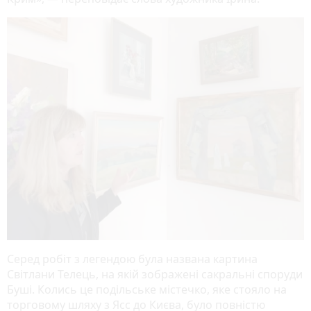
Серед робіт з легендою була названа картина
Світлани Телець, на якій зображені сакральні споруди
Буші. Колись це подільське містечко, яке стояло на
торговому шляху з Ясс до Києва, було повністю