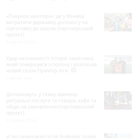
«Пакунок школяра»: де у Вінниці
витратити державну допомогу на
підготовку до школи (партнерський
проєкт)
3 серпня 2026 р.
Удар незламності: історія захисника,
який повернувся з полону і розпочав
новий сезон Прем’єр-ліги
photo_camera
5 хвилин тому
Допоможуть у тяжку хвилину:
ритуальні послуги та товари, кафе та
обіди на замовлення (партнерський
проєкт)
25 червня 2026 р.
«Син занедужав після бойових травм,