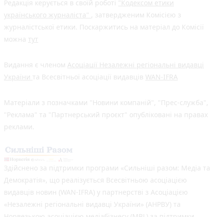
Редакція керується в своїй роботі
"Кодексом етики
українського журналіста"
, затвердженим Комісією з
журналістської етики. Поскаржитись на матеріал до Комісії
можна
тут
Видання є членом
Асоціації Незалежні регіональні видавці
України
та Всесвітньої асоціації видавців
WAN-IFRA
Матеріали з позначками "Новини компаній", "Прес-служба",
"Реклама" та "Партнерський проєкт" опубліковані на правах
реклами.
Здійснено за підтримки програми «Сильніші разом: Медіа та
Демократія», що реалізується Всесвітньою асоціацією
видавців новин (WAN-IFRA) у партнерстві з Асоціацією
«Незалежні регіональні видавці України» (АНРВУ) та
Норвезькою асоціацією медіабізнесу (MBL) за підтримки