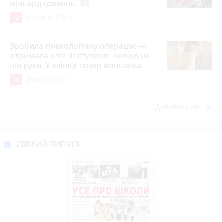
мільярд гривень
photo_camera
12
3 серпня 2026 р.
Зробила гінекологічну операцію —
отримала опік ІІІ ступеня і келоїд на
пів руки. У клініці тепер мовчанка
10
Вчора о 18:55
keyboard_arrow_right
Дивитись ще
СВІЖИЙ ВИПУСК