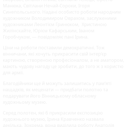
Манюка, Світлани Нечай-Сороки, Ігоря
Синепольського. Надані особисто роботи народним
художником Володимиром Оврахом, заслуженими
художниками Леонтієм Гринюком, Христиною
Жилінскайте, Юрієм Кафарським, Іваном
Горобчуком, — повідомляє пані Ірина.
Ціни на роботи поставили демократичні. Тож
вінничани, які хочуть прикрасити свій інтер‘єр
картиною, створеною професіоналом, а не аматором,
мають чудову нагоду це зробити, до того ж з користю
для армії.
Благодійники ще й можуть залишитись у пам‘яті
нащадків, як меценати — придбати полотно та
подарувати його Вінницькому обласному
художньому музею.
Серед полотен, які б прикрасили експозицію
художнього музею, Ірина Кравченко назвала
декілька. Зокрема, вона виділила роботу Анатолія