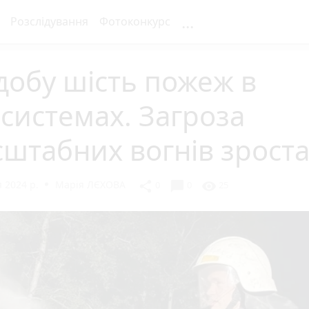
...
Розслідування
Фотоконкурс
добу шість пожеж в
системах. Загроза
штабних вогнів зроста
 2024 р.
Марія ЛЄХОВА
chat_bubble
share
visibility
0
0
25