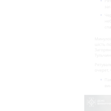
Рят
заг
Че
неб
спа
Минулої 
шість по
Загоря
Тульчинс
Рятувал
очерет, 
Пам
ви