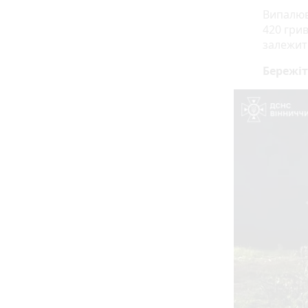
Випалюва
420 гри
залежить
Бережіт