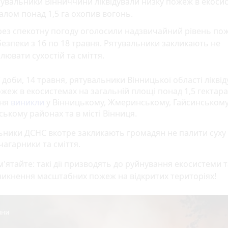
увальники Вінниччини ліквідували низку пожеж в екоси
алом понад 1,5 га охопив вогонь.
рез спекотну погоду оголосили надзвичайний рівень по
езпеки з 16 по 18 травня. Рятувальники закликають не
лювати сухостій та сміття.
доби, 14 травня, рятувальники Вінницької області лікві
жеж в екосистемах на загальній площі понад 1,5 гектара
ння
виникли
у Вінницькому, Жмеринському, Гайсинському
ькому районах та в місті Вінниця.
ьники ДСНС вкотре закликають громадян не палити суху 
чагарники та сміття.
'ятайте: такі дії призводять до руйнування екосистеми т
никнення масштабних пожеж на відкритих територіях!