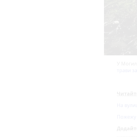
У Могил
трави з
Читайт
На вулиц
Пожежу 
Додайт