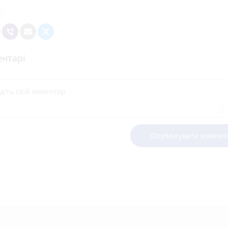
нтарі
Опублікувати комент