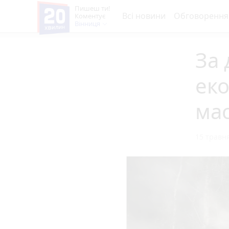
Пишеш ти!
Всі новини
Обговорення
Коментує
Вінниця
За 
еко
мас
15 травня