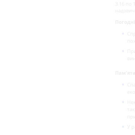
З 16 по 
надзвич
Погодні
Сп
пож
При
вин
Пам'ята
Спа
ек
Нек
так
пр
У р