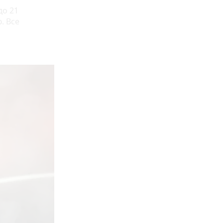
до 21
. Все