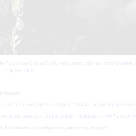
ів-Подільському районі, нагадаємо,
під час спалювання с
агинув чоловік
.
е також:
і Театральній у Вінниці горіла автівка, водій отримав оп
на складі заводу «Ковбаскофф» ліквідували, обійшлося б
е 20 хвилин до вибраних джерел у
Google