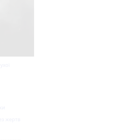
ухої
іки
ез жертв