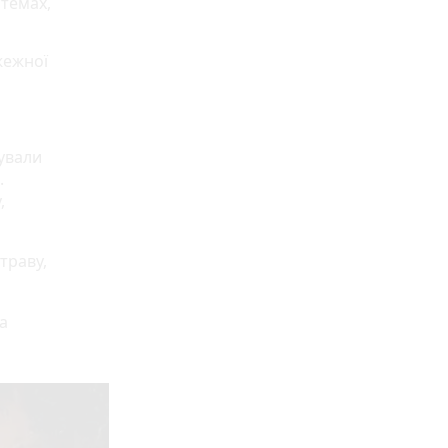
стемах,
жежної
дували
.
,
траву,
а