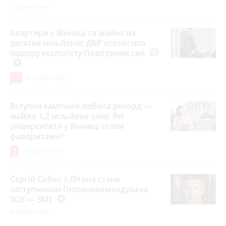
7 годин тому
Квартири у Вінниці та майно на
десятки мільйонів: ДБР оголосило
підозру екслогісту Повітряних сил
photo_camera
play_circle_filled
19
8 годин тому
Вступна кампанія побила рекорд —
майже 1,2 мільйона заяв. Які
університети у Вінниці стали
фаворитами?
7
Вчора о 17:36
Сергій Собко з Літина стане
заступником Головнокомандувача
ЗСУ — ЗМІ
play_circle_filled
9 годин тому