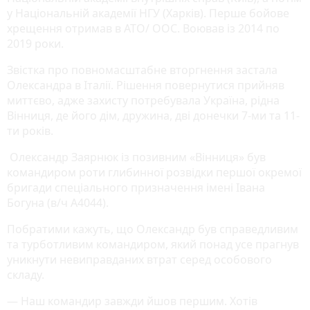
у Національній академії НГУ (Харків). Перше бойове
хрещення отримав в АТО/ ООС. Воював із 2014 по
2019 роки.
Звістка про повномасштабне вторгнення застала
Олександра в Італії. Рішення повернутися прийняв
миттєво, адже захисту потребувала Україна, рідна
Вінниця, де його дім, дружина, дві донечки 7-ми та 11-
ти років.
Олександр Заярнюк із позивним «Вінниця» був
командиром роти глибинної розвідки першої окремої
бригади спеціального призначення імені Івана
Богуна (в/ч А4044).
Побратими кажуть, що Олександр був справедливим
та турботливим командиром, який понад усе прагнув
уникнути невиправданих втрат серед особового
складу.
— Наш командир завжди йшов першим. Хотів