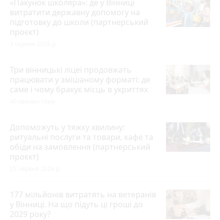
«Пакунок школяра»: де у Вінниці
витратити державну допомогу на
підготовку до школи (партнерський
проєкт)
3 серпня 2026 р.
Три вінницькі ліцеї продовжать
працювати у змішаному форматі: де
саме і чому бракує місць в укриттях
40 хвилин тому
Допоможуть у тяжку хвилину:
ритуальні послуги та товари, кафе та
обіди на замовлення (партнерський
проєкт)
25 червня 2026 р.
177 мільйонів витратять на ветеранів
у Вінниці. На що підуть ці гроші до
2029 року?