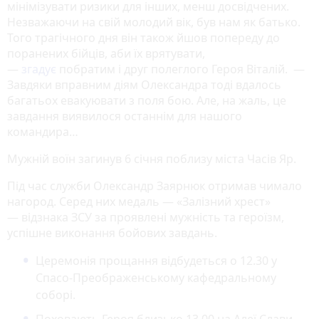
мінімізувати ризики для інших, менш досвідчених.
Незважаючи на свій молодий вік, був нам як батько.
Того трагічного дня він також йшов попереду до
поранених бійців, аби їх врятувати,
—
згадує
побратим і друг полеглого Героя Віталій. —
Завдяки вправним діям Олександра тоді вдалось
багатьох евакуювати з поля бою. Але, на жаль, це
завдання виявилося останнім для нашого
командира…
Мужній воїн загинув 6 січня поблизу міста Часів Яр.
Під час служби Олександр Заярнюк отримав чимало
нагород. Серед них медаль — «Залізний хрест»
— відзнака ЗСУ за проявлені мужність та героїзм,
успішне виконання бойових завдань.
Церемонія прощання відбудеться о 12.30 у
Спасо-Преображенському кафедральному
соборі.
Поховають Героя близько 13.00 на Алеї Слави