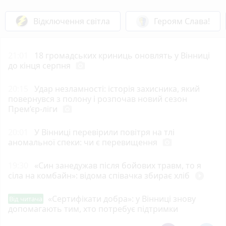
Відключення світла
Героям Слава!
21:01
18 громадських криниць оновлять у Вінниці
до кінця серпня
photo_camera
20:15
Удар незламності: історія захисника, який
повернувся з полону і розпочав новий сезон
Прем’єр-ліги
photo_camera
20:01
У Вінниці перевірили повітря на тлі
аномальної спеки: чи є перевищення
photo_camera
19:30
«Син занедужав після бойових травм, то я
сіла на комбайн»: відома співачка збирає хліб
play_circle_filled
«Сертифікати добра»: у Вінниці знову
Від читача
допомагають тим, хто потребує підтримки