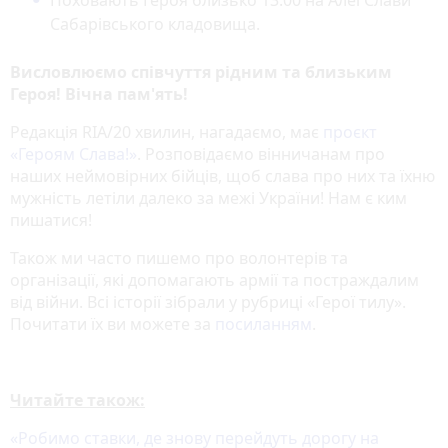
Сабарівського кладовища.
Висловлюємо співчуття рідним та близьким
Героя! Вічна пам'ять!
Редакція RIA/20 хвилин, нагадаємо, має
проєкт
«‎Героям Слава!»
‎. Розповідаємо вінничанам про
наших неймовірних бійців, щоб слава про них та їхню
мужність летіли далеко за межі України! Нам є ким
пишатися!
Також ми часто пишемо про волонтерів та
організації, які допомагають армії та постраждалим
від війни. Всі історії зібрали у рубриці «Герої тилу».
Почитати їх ви можете за
посиланням
.
Читайте також:
«Робимо ставки, де знову перейдуть дорогу на