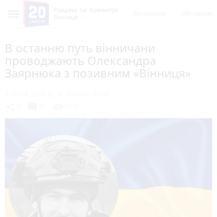
Пишеш ти! Коментує
Всі новини
Обговорен
Вінниця
В останню путь вінничани
проводжають Олександра
Заярнюка з позивним «Вінниця»
7 січня 2024 р.
Альона ВОВК
chat_bubble
share
visibility
4
83
5018