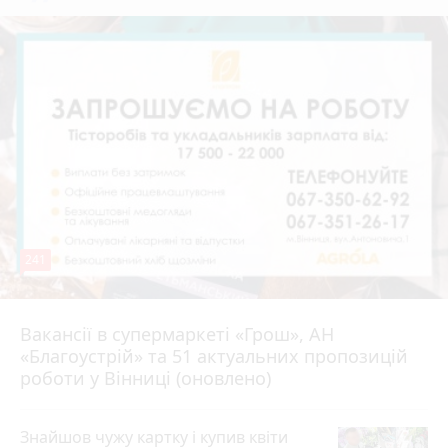
241
Вакансії в супермаркеті «Грош», АН
4 серпня 2026 р.
«Благоустрій» та 51 актуальних пропозицій
роботи у Вінниці (оновлено)
Знайшов чужу картку і купив квіти