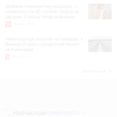
Зробила гінекологічну операцію —
отримала опік ІІІ ступеня і келоїд на
пів руки. У клініці тепер мовчанка
10
Вчора о 18:55
Реконструкція очисних на Сабарові. У
Вінниці готують грандіозний проєкт
за 4 мільярди
9
Вчора о 12:27
keyboard_arrow_right
Дивитись ще
коментують
Найчастіше