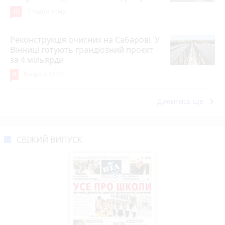
10
7 годин тому
Реконструкція очисних на Сабарові. У
Вінниці готують грандіозний проєкт
за 4 мільярди
9
Вчора о 12:27
keyboard_arrow_right
Дивитись ще
СВІЖИЙ ВИПУСК