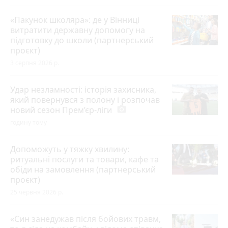
«Пакунок школяра»: де у Вінниці
витратити державну допомогу на
підготовку до школи (партнерський
проєкт)
3 серпня 2026 р.
Удар незламності: історія захисника,
який повернувся з полону і розпочав
новий сезон Прем’єр-ліги
photo_camera
годину тому
Допоможуть у тяжку хвилину:
ритуальні послуги та товари, кафе та
обіди на замовлення (партнерський
проєкт)
25 червня 2026 р.
«Син занедужав після бойових травм,