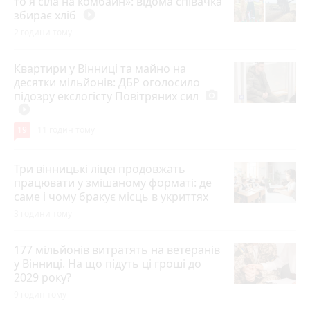
то я сіла на комбайн»: відома співачка
збирає хліб
play_circle_filled
2 години тому
Квартири у Вінниці та майно на
десятки мільйонів: ДБР оголосило
підозру екслогісту Повітряних сил
photo_camera
play_circle_filled
19
11 годин тому
Три вінницькі ліцеї продовжать
працювати у змішаному форматі: де
саме і чому бракує місць в укриттях
3 години тому
177 мільйонів витратять на ветеранів
у Вінниці. На що підуть ці гроші до
2029 року?
9 годин тому