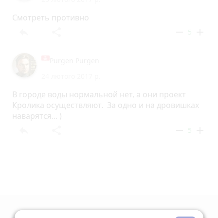
Смотреть противно
reply
share
remove
add
5
Purgen Purgen
24 лютого 2017 р.
В городе воды нормальной нет, а они проект
Кролика осуществляют. За одно и на дровишках
наварятся... )
reply
share
remove
add
5