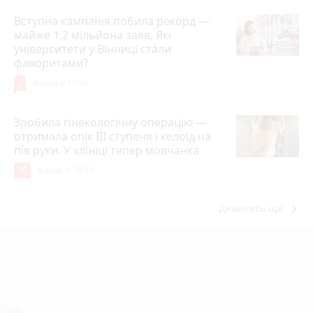
Вступна кампанія побила рекорд —
майже 1,2 мільйона заяв. Які
університети у Вінниці стали
фаворитами?
7
Вчора о 17:36
Зробила гінекологічну операцію —
отримала опік ІІІ ступеня і келоїд на
пів руки. У клініці тепер мовчанка
10
Вчора о 18:55
keyboard_arrow_right
Дивитись ще