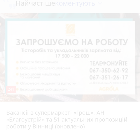
коментують
Найчастіше
241
Вакансії в супермаркеті «Грош», АН
4 серпня 2026 р.
«Благоустрій» та 51 актуальних пропозицій
роботи у Вінниці (оновлено)