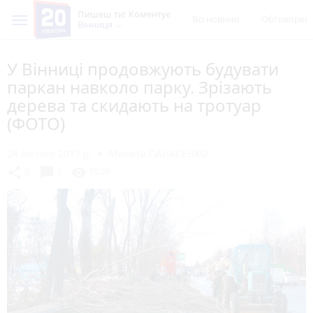
Пишеш ти! Коментує
Всі новини
Обговорен
Вінниця
У Вінниці продовжують будувати
паркан навколо парку. Зрізають
дерева та скидають на тротуар
(ФОТО)
24 лютого 2017 р.
Микита ПАНАСЕНКО
chat_bubble
share
visibility
0
2
1029