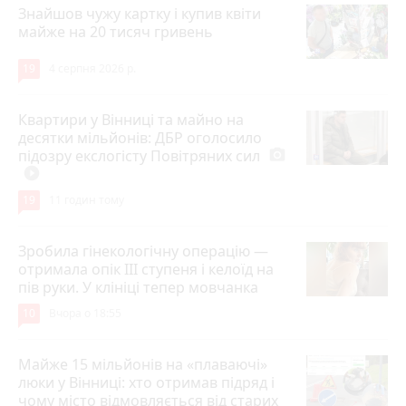
Знайшов чужу картку і купив квіти
майже на 20 тисяч гривень
19
4 серпня 2026 р.
Квартири у Вінниці та майно на
десятки мільйонів: ДБР оголосило
підозру екслогісту Повітряних сил
photo_camera
play_circle_filled
19
11 годин тому
Зробила гінекологічну операцію —
отримала опік ІІІ ступеня і келоїд на
пів руки. У клініці тепер мовчанка
10
Вчора о 18:55
Майже 15 мільйонів на «плаваючі»
люки у Вінниці: хто отримав підряд і
чому місто відмовляється від старих