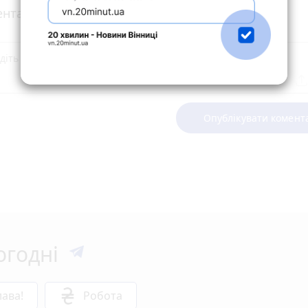
нтарі
Опублікувати комент
огодні
ава!
Робота