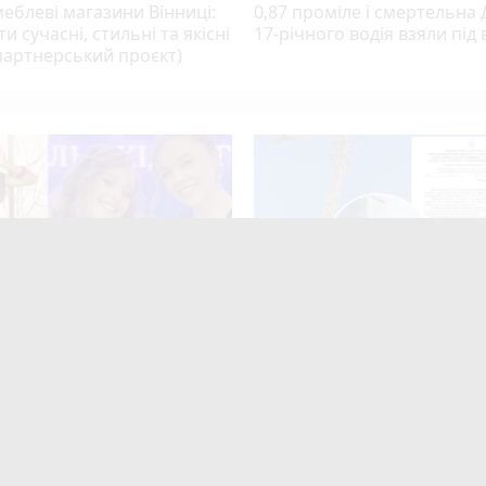
еблеві магазини Вінниці:
0,87 проміле і смертельна
ти сучасні, стильні та якісні
17-річного водія взяли під 
партнерський проєкт)
ниці — до Парижа й Китаю:
АРМА шукала управителя, 
ева школа bellydance
«Bogun City» знову будують
 нове покоління
стало можливим?
play_circle_filled
ниць
photo_camera