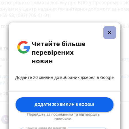
го потрібно отримати довідку про ВПО у Прозорому офісі
онувати у Центр надання гуманітарної допомоги за ном
-59-98; (093)-705-61-91.
готуються до видачі на наступний день — з 11.00 до 16.0
×
Читайте більше
е також:
перевірених
и та куди звертатися. У Вінниці розробили «Дорожню карт
новин
»
 для батьків. Як допомогти дитині під час війни, щоб вбе
Додайте 20 хвилин до вибраних джерел в Google
ий стан
е 20 хвилин до вибраних джерел у
Google
ДОДАТИ 20 ХВИЛИН В GOOGLE