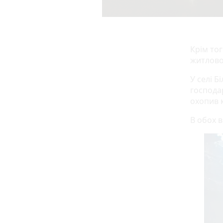
Крім то
житлово
У селі Б
господа
охопив 
В обох 