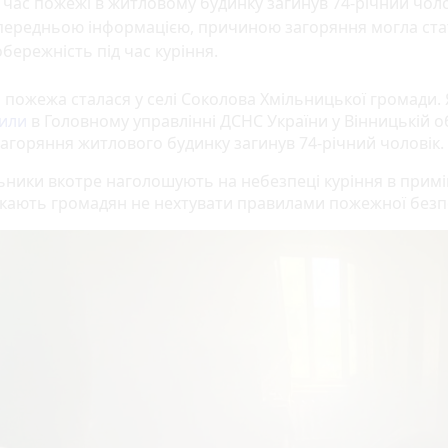
 час пожежі в житловому будинку загинув 74-річний чоло
передньою інформацією, причиною загоряння могла ста
бережність під час куріння.
а пожежа сталася у селі Соколова Хмільницької громади. 
или
в Головному управлінні ДСНС України у Вінницькій об
загоряння житлового будинку загинув 74-річний чоловік.
ьники вкотре наголошують на небезпеці куріння в прим
икають громадян не нехтувати правилами пожежної безп