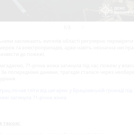
ьники закликають жителів області регулярно перевіряти
мереж та електроприладів, адже навіть незначна неспра
извести до пожежі.
агадаємо, 71-річна жінка загинула під час пожежі у вла
. За попередніми даними, трагедія сталася через необер
куріння.
рац почав тліти від цигарки: у Брацлавській громаді під
ежі загинула 71-річна жінка
е також: