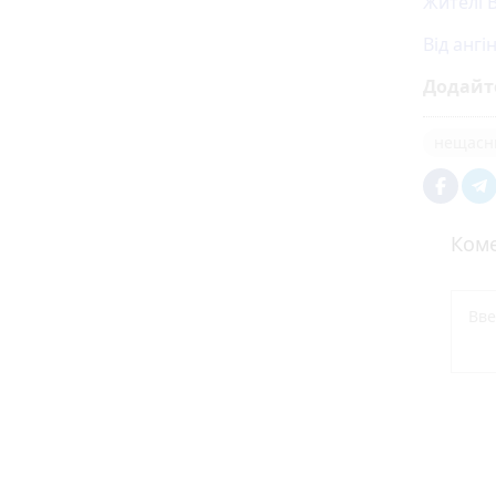
Жителі 
Від ангі
Додайт
нещасн
Коме