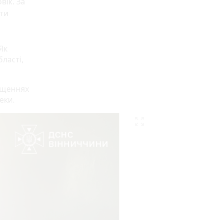
вік. За
ти
Як
ласті,
іщеннях
еки.
