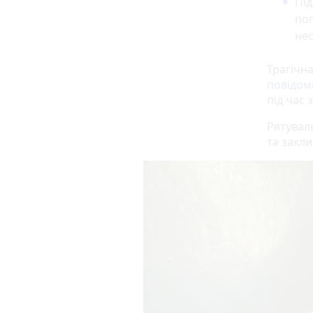
Під
по
нео
Трагічн
повідом
під час 
Рятувал
та закл