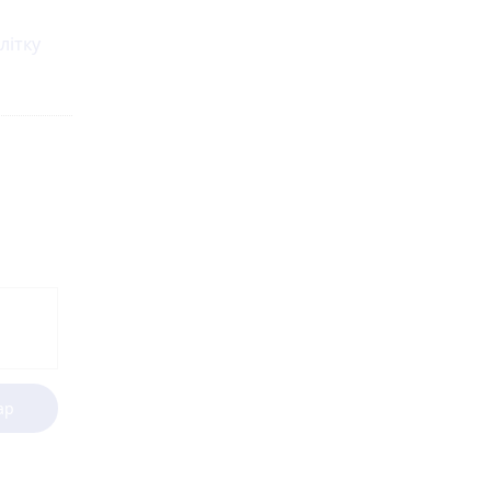
літку
ар