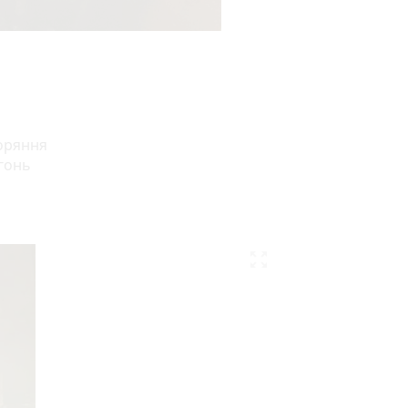
горяння
огонь
