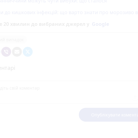
Вінниччини можуть чути вибухи: що сталося
ни до кишкових інфекцій: що варто знати про морозиво в
е 20 хвилин до вибраних джерел у
Google
ий випадок
нтарі
Опублікувати комент