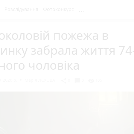
...
Розслідування
Фотоконкурс
околовій пожежа в
инку забрала життя 74
ного чоловіка
 2026 р.
Марія ЛЄХОВА
chat_bubble
share
visibility
0
0
105