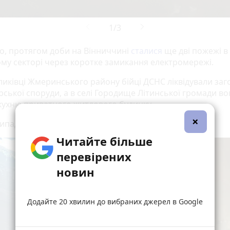
го, протягом доби на Вінниччині
сталися
ще дві пожежі в
му секторі через коротке замикання електромережі.
іликівці Жмеринського району бійці ДСНС ліквідували за
рської споруди, а в селі Городище Літинської громади в
кухню приватного житлового будинку.
×
випадках обійшлося без постраждалих.
Читайте більше
перевірених
новин
Додайте 20 хвилин до вибраних джерел в Google