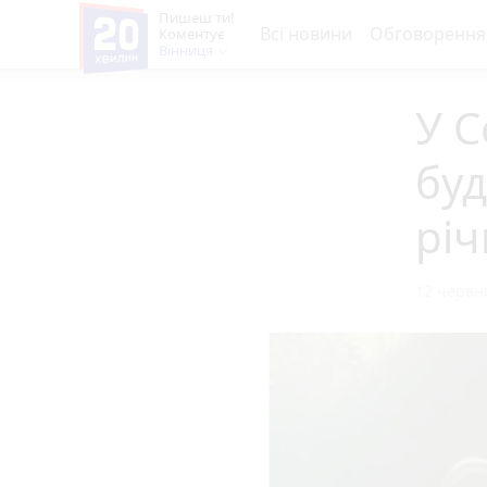
Пишеш ти!
Всі новини
Обговорення
Коментує
Вінниця
У С
буд
річ
12 червня