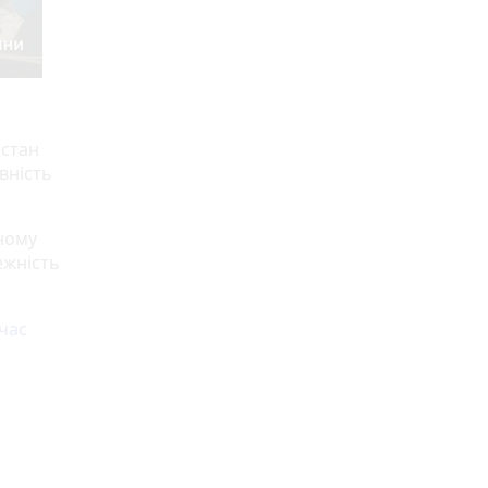
 стан
вність
сному
ежність
 час