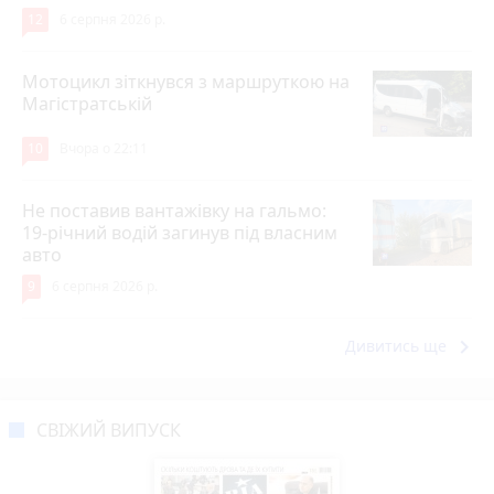
12
6 серпня 2026 р.
Мотоцикл зіткнувся з маршруткою на
Магістратській
10
Вчора о 22:11
Не поставив вантажівку на гальмо:
19-річний водій загинув під власним
авто
9
6 серпня 2026 р.
keyboard_arrow_right
Дивитись ще
СВІЖИЙ ВИПУСК