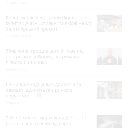
6 годин тому
Кращі меблеві магазини Вінниці: де
купити сучасні, стильні та якісні меблі
(партнерський проєкт)
8 липня 2026 р.
Збив копа, трощив авто й тікав під
пострілами: у Вінниці затримали
п’яного СЗЧшника
Вчора о 21:58
Вінницька «однушка» дорожча за
одеську: що коїться з ринком
нерухомості
photo_camera
Вчора о 14:24
0,87 проміле і смертельна ДТП — 17-
річного водія взяли під варту