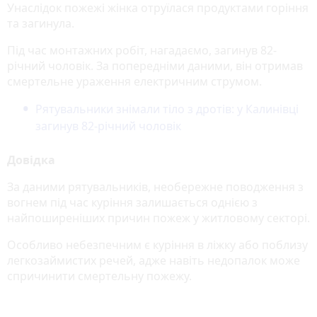
Унаслідок пожежі жінка отруїлася продуктами горіння
та загинула.
Під час монтажних робіт, нагадаємо, загинув 82-
річний чоловік. За попередніми даними, він отримав
смертельне ураження електричним струмом.
Рятувальники знімали тіло з дротів: у Калинівці
загинув 82-річний чоловік
Довідка
За даними рятувальників, необережне поводження з
вогнем під час куріння залишається однією з
найпоширеніших причин пожеж у житловому секторі.
Особливо небезпечним є куріння в ліжку або поблизу
легкозаймистих речей, адже навіть недопалок може
спричинити смертельну пожежу.