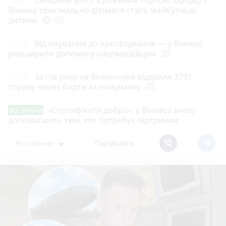
Вінниці оригінально дізнався стать майбутньої
дитини
play_circle_filled
photo_camera
16:09
Від лікування до протезування — у Вінниці
розширили допомогу нацгвардійцям
photo_camera
15:29
За пів року на Вінниччині відкрили 3791
справу через борги за комуналку
photo_camera
«Сертифікати добра»: у Вінниці знову
Від читача
допомагають тим, хто потребує підтримки
Всі новини
Підпишись