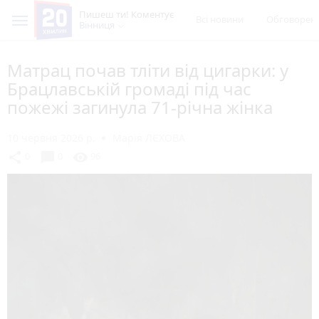
Пишеш ти! Коментує
Всі новини
Обговорен
Вінниця
Матрац почав тліти від цигарки: у
Брацлавській громаді під час
пожежі загинула 71-річна жінка
10 червня 2026 р.
Марія ЛЄХОВА
chat_bubble
share
visibility
0
0
96