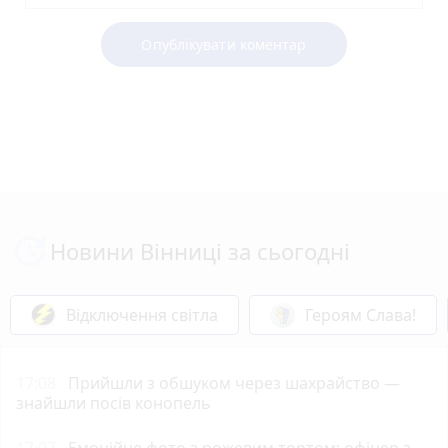
Опублікувати коментар
Новини Вінниці за сьогодні
Відключення світла
Героям Слава!
17:08
Прийшли з обшуком через шахрайство —
знайшли посів конопель
17:07
Емоційне фото з рожевим тортом: офіцер з