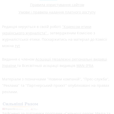
Правила користування сайтом
Умови і правила надання платного доступу
Редакція керується в своїй роботі
"Кодексом етики
українського журналіста"
, затвердженим Комісією з
журналістської етики. Поскаржитись на матеріал до Комісії
можна
тут
Видання є членом
Асоціації Незалежні регіональні видавці
України
та Всесвітньої асоціації видавців
WAN-IFRA
Матеріали з позначками "Новини компаній", "Прес-служба",
"Реклама" та "Партнерський проєкт" опубліковані на правах
реклами.
Здійснено за підтримки програми «Сильніші разом: Медіа та