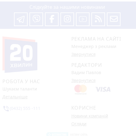
Слідкуйте за нашими новинами
РЕКЛАМА НА САЙТІ
Менеджер з реклами
Звернутися
РЕДАКТОРИ
Вадим Павлов
Звернутися
РОБОТА У НАС
Шукаєм таланти
Детальніше
КОРИСНЕ
phone_in_talk
(0432) 555 -111
Новини компаній
Огляди