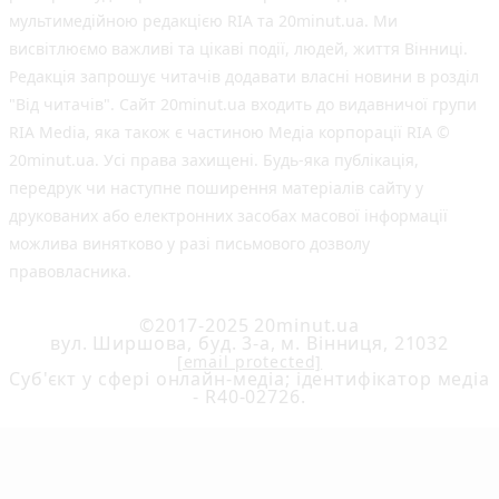
мультимедійною редакцією RIA та 20minut.ua. Ми
висвітлюємо важливі та цікаві події, людей, життя Вінниці.
Редакція запрошує читачів додавати власні новини в розділ
"Від читачів". Сайт 20minut.ua входить до видавничої групи
RIA Media, яка також є частиною Медіа корпорації RIA ©
20minut.ua. Усі права захищені. Будь-яка публiкацiя,
передрук чи наступне поширення матеріалів сайту у
друкованих або електронних засобах масової інформації
можлива винятково у разі письмового дозволу
правовласника.
©2017-2025 20minut.ua
вул. Ширшова, буд. 3-а, м. Вінниця, 21032
[email protected]
Cуб'єкт у сфері онлайн-медіа; ідентифікатор медіа
- R40-02726.