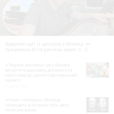
Ядерний щит із центром у Вінниці: як
працювала 43-тя ракетна армія
photo_camera
play_circle_filled
«Пакунок школяра»: де у Вінниці
витратити державну допомогу на
підготовку до школи (партнерський
проєкт)
3 серпня 2026 р.
«Гном» і «Шелдон»: Вінниця
проводить в останню путь двох
полеглих воїнів