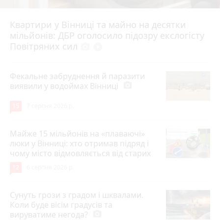
Квартири у Вінниці та майно на десятки
6 серпня 2026 р.
мільйонів: ДБР оголосило підозру екслогісту
Повітряних сил
photo_camera
play_circle_filled
Фекальне забруднення й паразити
виявили у водоймах Вінниці
photo_camera
15
7 серпня 2026 р.
Майже 15 мільйонів на «плаваючі»
люки у Вінниці: хто отримав підряд і
чому місто відмовляється від старих
12
6 серпня 2026 р.
Сунуть грози з градом і шквалами.
Коли буде вісім градусів та
вируватиме негода?
photo_camera