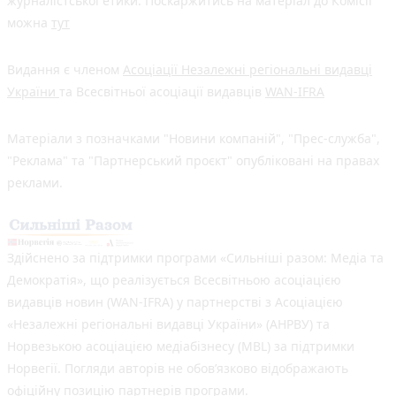
журналістської етики. Поскаржитись на матеріал до Комісії
можна
тут
Видання є членом
Асоціації Незалежні регіональні видавці
України
та Всесвітньої асоціації видавців
WAN-IFRA
Матеріали з позначками "Новини компаній", "Прес-служба",
"Реклама" та "Партнерський проєкт" опубліковані на правах
реклами.
Здійснено за підтримки програми «Сильніші разом: Медіа та
Демократія», що реалізується Всесвітньою асоціацією
видавців новин (WAN-IFRA) у партнерстві з Асоціацією
«Незалежні регіональні видавці України» (АНРВУ) та
Норвезькою асоціацією медіабізнесу (MBL) за підтримки
Норвегії. Погляди авторів не обов’язково відображають
офіційну позицію партнерів програми.