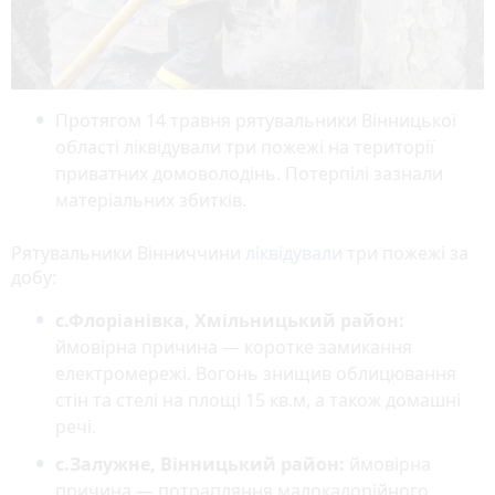
Протягом 14 травня рятувальники Вінницької
області ліквідували три пожежі на території
приватних домоволодінь. Потерпілі зазнали
матеріальних збитків.
Рятувальники Вінниччини
ліквідували
три пожежі за
добу:
с.Флоріанівка, Хмільницький район:
ймовірна причина — коротке замикання
електромережі. Вогонь знищив облицювання
стін та стелі на площі 15 кв.м, а також домашні
речі.
с.Залужне, Вінницький район:
ймовірна
причина — потрапляння малокалорійного