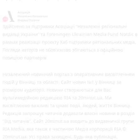
Здійснено за підтримки Асоціації “Незалежні регіональні
видавці України” та Foreningen Ukrainian Media Fund Nordic в
рамках реалізації проєкту Хаб підтримки регіональних медіа.
Погляди авторів не обов'язково збігаються з офіційною
позицією партнерів
Незалежний новинний портал з оперативним висвітленням
подій у Вінниці та області. Сайт новин №1 у Вінниці за
розміром аудиторії. Новини створюються для Вас
мультимедійною редакцією RIA та 20minut.ua. Ми
висвітлюємо важливі та цікаві події, людей, життя Вінниці.
Редакція запрошує читачів додавати власні новини в розділ
"Від читачів". Сайт 20minut.ua входить до видавничої групи
RIA Media, яка також є частиною Медіа корпорації RIA ©
20minut.ua. Усі права захищені. Будь-яка публiкацiя,