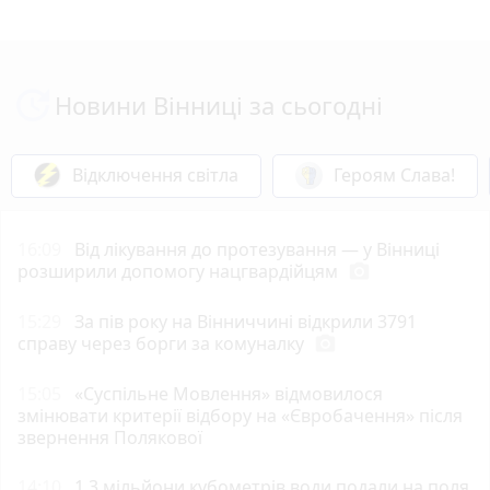
Новини Вінниці за сьогодні
Відключення світла
Героям Слава!
16:09
Від лікування до протезування — у Вінниці
розширили допомогу нацгвардійцям
photo_camera
15:29
За пів року на Вінниччині відкрили 3791
справу через борги за комуналку
photo_camera
15:05
«Суспільне Мовлення» відмовилося
змінювати критерії відбору на «Євробачення» після
звернення Полякової
14:10
1,3 мільйони кубометрів води подали на поля