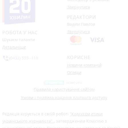
Звернутися
РЕДАКТОРИ
Вадим Павлов
Звернутися
РОБОТА У НАС
Шукаєм таланти
Детальніше
КОРИСНЕ
phone_in_talk
(0432) 555 -111
Новини компаній
Огляди
Правила користування сайтом
Умови і правила надання платного доступу
Редакція керується в своїй роботі
"Кодексом етики
українського журналіста"
, затвердженим Комісією з