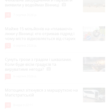
Фекальне забруднення й паразити
виявили у водоймах Вінниці
photo_camera
15
7 серпня 2026 р.
Майже 15 мільйонів на «плаваючі»
люки у Вінниці: хто отримав підряд і
чому місто відмовляється від старих
12
6 серпня 2026 р.
Сунуть грози з градом і шквалами.
Коли буде вісім градусів та
вируватиме негода?
photo_camera
12
6 серпня 2026 р.
Мотоцикл зіткнувся з маршруткою на
Магістратській
10
Вчора о 22:11