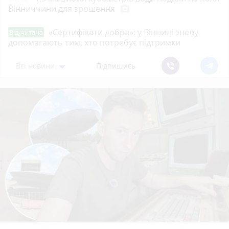
Вінниччини для зрошення
photo_camera
«Сертифікати добра»: у Вінниці знову
Від читача
допомагають тим, хто потребує підтримки
Всі новини
Підпишись