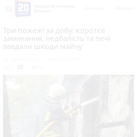
Пишеш ти! Коментує
Всі новини
Обговорен
Вінниця
Три пожежі за добу: коротке
замикання, недбалість та печі
завдали шкоди майну
15 травня 2024 р.
Марія ЛЄХОВА
chat_bubble
share
visibility
0
0
94