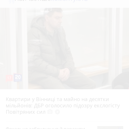
17
Квартири у Вінниці та майно на десятки
6 серпня 2026 р.
мільйонів: ДБР оголосило підозру екслогісту
Повітряних сил
photo_camera
play_circle_filled