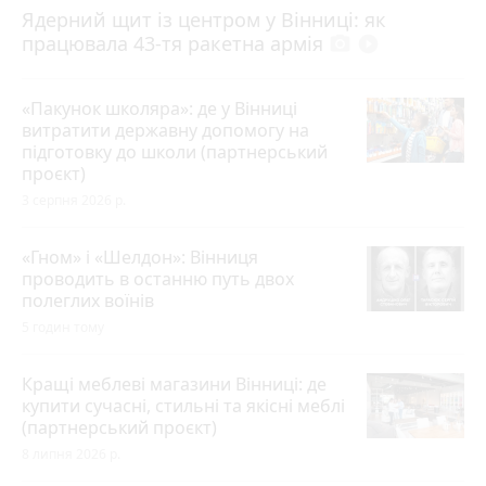
Ядерний щит із центром у Вінниці: як
працювала 43-тя ракетна армія
photo_camera
play_circle_filled
«Пакунок школяра»: де у Вінниці
витратити державну допомогу на
підготовку до школи (партнерський
проєкт)
3 серпня 2026 р.
«Гном» і «Шелдон»: Вінниця
проводить в останню путь двох
полеглих воїнів
5 годин тому
Кращі меблеві магазини Вінниці: де
купити сучасні, стильні та якісні меблі
(партнерський проєкт)
8 липня 2026 р.