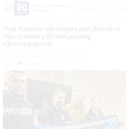
Пишеш ти! Коментує
Всі новини
Обговорен
Вінниця
Тіна Кароль заспівала для Воїнів із
протезами у Вінницькому
ортопедцентрі
10 березня 2025 р.
Альона ЧЕРНІЮК
chat_bubble
share
visibility
2
1
679