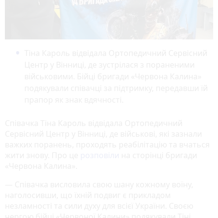
Тіна Кароль відвідала Ортопедичний Сервісний
Центр у Вінниці, де зустрілася з пораненими
військовими. Бійці бригади «Червона Калина»
подякували співачці за підтримку, передавши їй
прапор як знак вдячності.
Співачка Тіна Кароль відвідала Ортопедичний
Сервісний Центр у Вінниці, де військові, які зазнали
важких поранень, проходять реабілітацію та вчаться
жити знову. Про це
розповіли
на сторінці бригади
«Червона Калина».
— Співачка висловила свою шану кожному воїну,
наголосивши, що їхній подвиг є прикладом
незламності та сили духу для всієї України. Своєю
чергою бійці «Червоної Калини» подякували Тіні