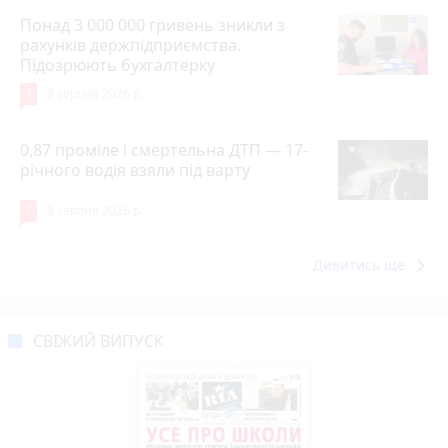
Понад 3 000 000 гривень зникли з
рахунків держпідприємства.
Підозрюють бухгалтерку
7
8 серпня 2026 р.
0,87 проміле і смертельна ДТП — 17-
річного водія взяли під варту
7
8 серпня 2026 р.
keyboard_arrow_right
Дивитись ще
СВІЖИЙ ВИПУСК