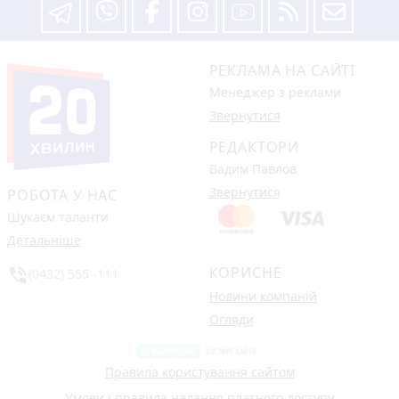
РЕКЛАМА НА САЙТІ
Менеджер з реклами
Звернутися
РЕДАКТОРИ
Вадим Павлов
Звернутися
РОБОТА У НАС
Шукаєм таланти
Детальніше
КОРИСНЕ
phone_in_talk
(0432) 555 -111
Новини компаній
Огляди
Правила користування сайтом
Умови і правила надання платного доступу