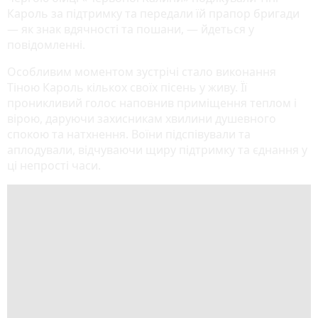
Кароль за підтримку та передали їй прапор бригади
— як знак вдячності та пошани, — йдеться у
повідомленні.
Особливим моментом зустрічі стало виконання
Тіною Кароль кількох своїх пісень у живу. Її
проникливий голос наповнив приміщення теплом і
вірою, даруючи захисникам хвилини душевного
спокою та натхнення. Воїни підспівували та
аплодували, відчуваючи щиру підтримку та єднання у
ці непрості часи.