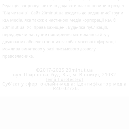
Редакція запрошує читачів додавати власні новини в розділ
"Від читачів". Сайт 20minut.ua входить до видавничої групи
RIA Media, яка також є частиною Медіа корпорації RIA ©
20minut.ua. Усі права захищені. Будь-яка публiкацiя,
передрук чи наступне поширення матеріалів сайту у
друкованих або електронних засобах масової інформації
можлива винятково у разі письмового дозволу
правовласника.
©2017-2025 20minut.ua
вул. Ширшова, буд. 3-а, м. Вінниця, 21032
[email protected]
Cуб'єкт у сфері онлайн-медіа; ідентифікатор медіа
- R40-02726.