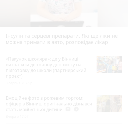
Інсулін та серцеві препарати. Які ще ліки не
можна тримати в авто, розповідає лікар
«Пакунок школяра»: де у Вінниці
витратити державну допомогу на
підготовку до школи (партнерський
проєкт)
3 серпня 2026 р.
Емоційне фото з рожевим тортом:
офіцер з Вінниці оригінально дізнався
стать майбутньої дитини
photo_camera
play_circle_filled
Вчора о 17:07