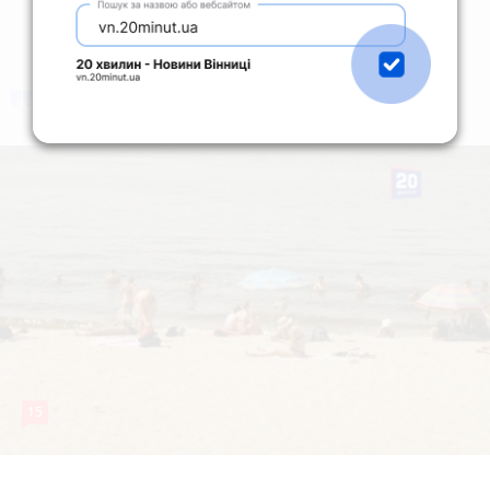
коментують
Найчастіше
15