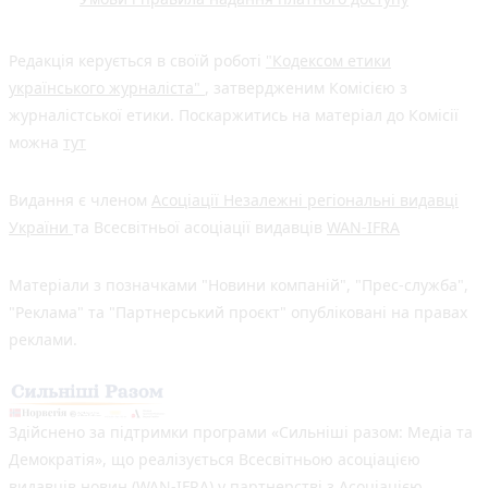
Редакція керується в своїй роботі
"Кодексом етики
українського журналіста"
, затвердженим Комісією з
журналістської етики. Поскаржитись на матеріал до Комісії
можна
тут
Видання є членом
Асоціації Незалежні регіональні видавці
України
та Всесвітньої асоціації видавців
WAN-IFRA
Матеріали з позначками "Новини компаній", "Прес-служба",
"Реклама" та "Партнерський проєкт" опубліковані на правах
реклами.
Здійснено за підтримки програми «Сильніші разом: Медіа та
Демократія», що реалізується Всесвітньою асоціацією
видавців новин (WAN-IFRA) у партнерстві з Асоціацією