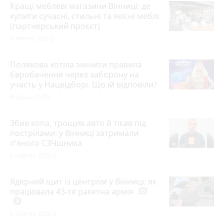
Кращі меблеві магазини Вінниці: де
купити сучасні, стильні та якісні меблі
(партнерський проєкт)
8 липня 2026 р.
Полякова хотіла змінити правила
Євробачення через заборону на
участь у Нацвідборі. Що їй відповіли?
Вчора о 15:05
Збив копа, трощив авто й тікав під
пострілами: у Вінниці затримали
п’яного СЗЧшника
8 серпня 2026 р.
Ядерний щит із центром у Вінниці: як
працювала 43-тя ракетна армія
photo_camera
play_circle_filled
8 серпня 2026 р.