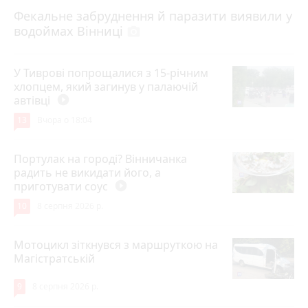
7 серпня 2026 р.
Фекальне забруднення й паразити виявили у
водоймах Вінниці
photo_camera
У Тиврові попрощалися з 15-річним
хлопцем, який загинув у палаючій
автівці
play_circle_filled
13
Вчора о 18:04
Портулак на городі? Вінничанка
радить не викидати його, а
приготувати соус
play_circle_filled
10
8 серпня 2026 р.
Мотоцикл зіткнувся з маршруткою на
Магістратській
9
8 серпня 2026 р.