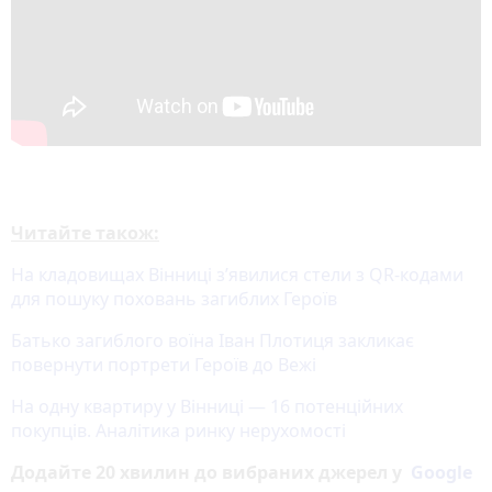
Читайте також:
На кладовищах Вінниці з’явилися стели з QR-кодами
для пошуку поховань загиблих Героїв
Батько загиблого воїна Іван Плотиця закликає
повернути портрети Героїв до Вежі
На одну квартиру у Вінниці — 16 потенційних
покупців. Аналітика ринку нерухомості
Додайте 20 хвилин до вибраних джерел у
Google