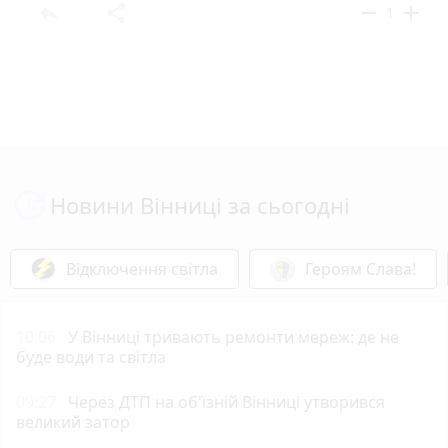
reply
share
remove
add
1
Новини Вінниці за сьогодні
Відключення світла
Героям Слава!
10:06
У Вінниці тривають ремонти мереж: де не
буде води та світла
09:27
Через ДТП на об'їзній Вінниці утворився
великий затор