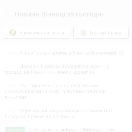
Новини Вінниці за сьогодні
Відключення світла
Героям Слава!
12:36
Нічна гроза наробила біди на Вінниччині
photo_camera
12:15
Домашній собака захворів на сказ — у
громаді на Вінниччині ввели карантин
12:12
Чи стикались з несправедливими
нарахуваннями за комуналку? Ми запитали
вінничан
12:01
Через безпекову ситуацію затримується
поїзд, що прямує до Козятина
«Сертифікати добра»: у Вінниці знову
Від читача