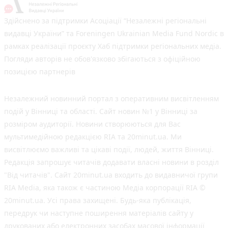
Здійснено за підтримки Асоціації “Незалежні регіональні
видавці України” та Foreningen Ukrainian Media Fund Nordic в
рамках реалізації проєкту Хаб підтримки регіональних медіа.
Погляди авторів не обов'язково збігаються з офіційною
позицією партнерів
Незалежний новинний портал з оперативним висвітленням
подій у Вінниці та області. Сайт новин №1 у Вінниці за
розміром аудиторії. Новини створюються для Вас
мультимедійною редакцією RIA та 20minut.ua. Ми
висвітлюємо важливі та цікаві події, людей, життя Вінниці.
Редакція запрошує читачів додавати власні новини в розділ
"Від читачів". Сайт 20minut.ua входить до видавничої групи
RIA Media, яка також є частиною Медіа корпорації RIA ©
20minut.ua. Усі права захищені. Будь-яка публiкацiя,
передрук чи наступне поширення матеріалів сайту у
друкованих або електронних засобах масової інформації