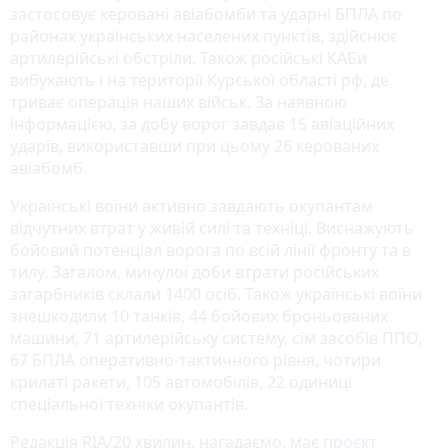
застосовує керовані авіабомби та ударні БПЛА по
районах українських населених пунктів, здійснює
артилерійські обстріли. Також російські КАБи
вибухають і на території Курської області рф, де
триває операція наших військ. За наявною
інформацією, за добу ворог завдав 15 авіаційних
ударів, використавши при цьому 26 керованих
авіабомб.
Українські воїни активно завдають окупантам
відчутних втрат у живій силі та техніці. Виснажують
бойовий потенціал ворога по всій лінії фронту та в
тилу. Загалом, минулої доби втрати російських
загарбників склали 1400 осіб. Також українські воїни
знешкодили 10 танків, 44 бойових броньованих
машини, 71 артилерійську систему, сім засобів ППО,
67 БПЛА оперативно-тактичного рівня, чотири
крилаті ракети, 105 автомобілів, 22 одиниці
спеціальної техніки окупантів.
Редакція RIA/20 хвилин, нагадаємо, має
проєкт