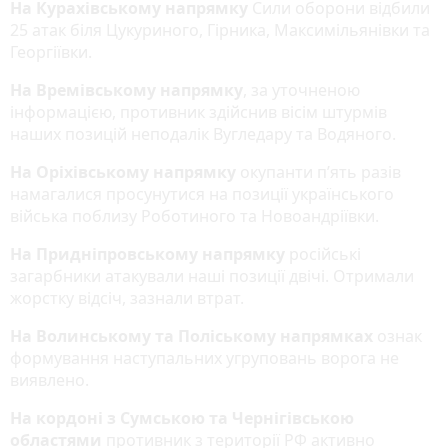
На Курахівському напрямку
Сили оборони відбили
25 атак біля Цукуриного, Гірника, Максимільянівки та
Георгіївки.
На Времівському напрямку
, за уточненою
інформацією, противник здійснив вісім штурмів
наших позицій неподалік Вугледару та Водяного.
На Оріхівському напрямку
окупанти п’ять разів
намагалися просунутися на позиції українського
війська поблизу Роботиного та Новоандріївки.
На Придніпровському напрямку
російські
загарбники атакували наші позиції двічі. Отримали
жорстку відсіч, зазнали втрат.
На Волинському та Поліському напрямках
ознак
формування наступальних угруповань ворога не
виявлено.
На кордоні з Сумською та Чернігівською
областями
противник з території РФ активно