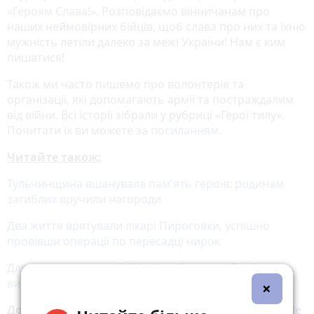
«‎Героям Слава!»
‎. Розповідаємо вінничанам про
наших неймовірних бійців, щоб слава про них та їхню
мужність летіли далеко за межі України! Нам є ким
пишатися!
Також ми часто пишемо про волонтерів та
організації, які допомагають армії та постраждалим
від війни. Всі історії зібрали у рубриці «Герої тилу».
Почитати їх ви можете за
посиланням
.
Читайте також:
Тульчинщина вшанувала пам'ять героїв: родинам
загиблих вручили нагороди
Два життя врятували лікарі Пироговки, успішно
провівши операції по пересадці нирок
Для «власних потреб» 39-річний житель Турбова
вирощував коноплю на присадибній ділянці
×
Додайте 20 хвилин до вибраних джерел у
Google