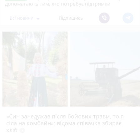
допомагають тим, хто потребує підтримки
Всі новини
Підпишись
«Син занедужав після бойових травм, то я
сіла на комбайн»: відома співачка збирає
хліб
play_circle_filled