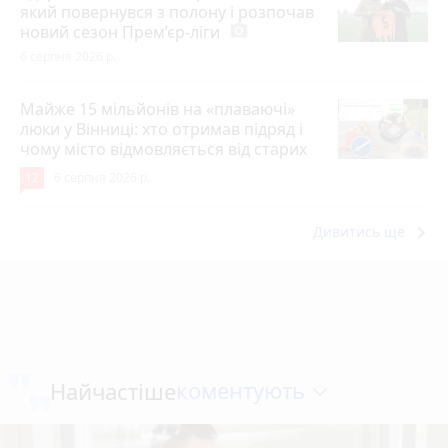
який повернувся з полону і розпочав
новий сезон Прем’єр-ліги
photo_camera
6 серпня 2026 р.
Майже 15 мільйонів на «плаваючі»
люки у Вінниці: хто отримав підряд і
чому місто відмовляється від старих
12
6 серпня 2026 р.
keyboard_arrow_right
Дивитись ще
коментують
Найчастіше