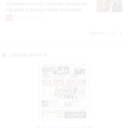
отримала опік ІІІ ступеня і келоїд на
пів руки. У клініці тепер мовчанка
10
5 серпня 2026 р.
keyboard_arrow_right
Дивитись ще
СВІЖИЙ ВИПУСК
№ 31 від 5 серпня 2026