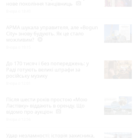
нове покоління танцівниць
photo_camera
Вчора о 18:40
АРМА шукала управителя, але «Bogun
City» знову будують. Як це стало
можливим?
play_circle_filled
Вчора о 19:15
До 170 тисяч і без попереджень: у
Раді готують великі штрафи за
російську музику
Вчора о 12:01
Після шести років простою «Мою
Ластівку» віддають в оренду. Що
відомо про аукціон
photo_camera
Вчора о 12:56
Удар незламності: історія захисника,