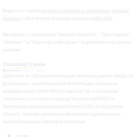
Видання є членом
Асоціації Незалежні регіональні видавці
України
та Всесвітньої асоціації видавців
WAN-IFRA
Матеріали з позначками "Новини компаній", "Прес-служба",
"Реклама" та "Партнерський проєкт" опубліковані на правах
реклами.
Здійснено за підтримки програми «Сильніші разом: Медіа та
Демократія», що реалізується Всесвітньою асоціацією
видавців новин (WAN-IFRA) у партнерстві з Асоціацією
«Незалежні регіональні видавці України» (АНРВУ) та
Норвезькою асоціацією медіабізнесу (MBL) за підтримки
Норвегії. Погляди авторів не обов’язково відображають
офіційну позицію партнерів програми.