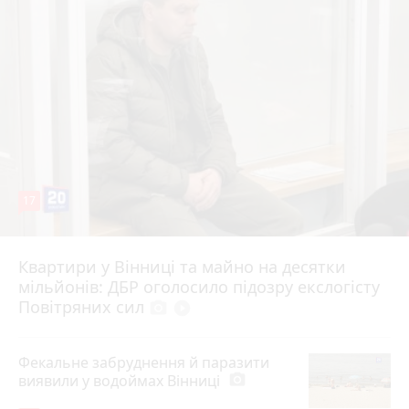
17
Квартири у Вінниці та майно на десятки
6 серпня 2026 р.
мільйонів: ДБР оголосило підозру екслогісту
Повітряних сил
photo_camera
play_circle_filled
Фекальне забруднення й паразити
виявили у водоймах Вінниці
photo_camera