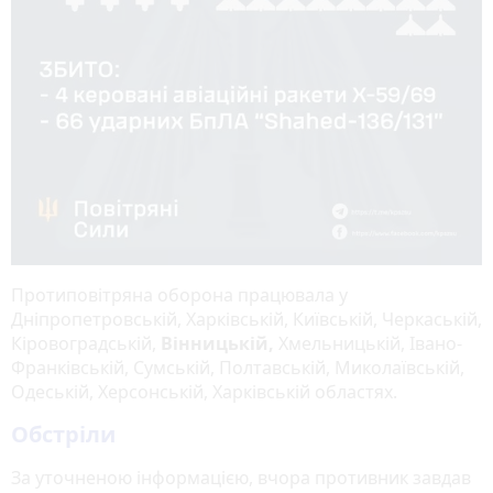
Протиповітряна оборона працювала у
Дніпропетровській, Харківській, Київській, Черкаській,
Кіровоградській,
Вінницькій,
Хмельницькій, Івано-
Франківській, Сумській, Полтавській, Миколаївській,
Одеській, Херсонській, Харківській областях.
Обстріли
За уточненою інформацією, вчора противник завдав