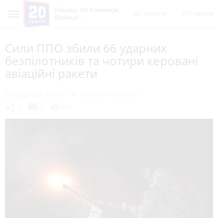
Пишеш ти! Коментує
Всі новини
Обговорен
Вінниця
Сили ППО збили 66 ударних
безпілотників та чотири керовані
авіаційні ракети
26 вересня 2024 р.
Альона ЧЕРНІЮК
chat_bubble
share
visibility
0
0
432