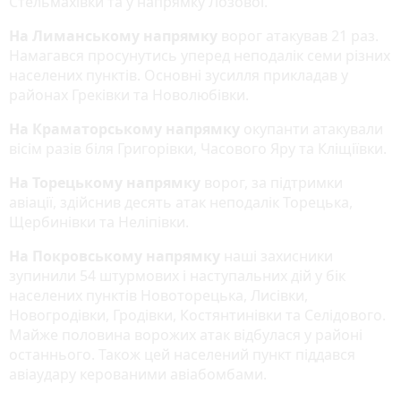
Стельмахівки та у напрямку Лозової.
На Лиманському напрямку
ворог атакував 21 раз.
Намагався просунутись уперед неподалік семи різних
населених пунктів. Основні зусилля прикладав у
районах Греківки та Новолюбівки.
На Краматорському напрямку
окупанти атакували
вісім разів біля Григорівки, Часового Яру та Кліщіївки.
На Торецькому напрямку
ворог, за підтримки
авіації, здійснив десять атак неподалік Торецька,
Щербинівки та Неліпівки.
На Покровському напрямку
наші захисники
зупинили 54 штурмових і наступальних дій у бік
населених пунктів Новоторецька, Лисівки,
Новогродівки, Гродівки, Костянтинівки та Селідового.
Майже половина ворожих атак відбулася у районі
останнього. Також цей населений пункт піддався
авіаудару керованими авіабомбами.