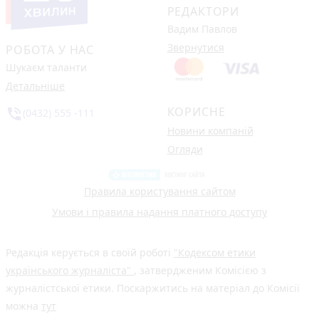
РЕДАКТОРИ
Вадим Павлов
Звернутися
РОБОТА У НАС
Шукаєм таланти
Детальніше
КОРИСНЕ
phone_in_talk
(0432) 555 -111
Новини компаній
Огляди
Правила користування сайтом
Умови і правила надання платного доступу
Редакція керується в своїй роботі
"Кодексом етики
українського журналіста"
, затвердженим Комісією з
журналістської етики. Поскаржитись на матеріал до Комісії
можна
тут