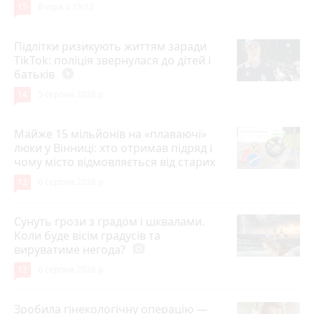
15
Вчора о 15:12
Підлітки ризикують життям заради
TikTok: поліція звернулася до дітей і
батьків
play_circle_filled
14
5 серпня 2026 р.
Майже 15 мільйонів на «плаваючі»
люки у Вінниці: хто отримав підряд і
чому місто відмовляється від старих
12
6 серпня 2026 р.
Сунуть грози з градом і шквалами.
Коли буде вісім градусів та
вируватиме негода?
photo_camera
12
6 серпня 2026 р.
Зробила гінекологічну операцію —