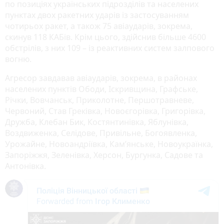
по позиціях українських підрозділів та населених
пунктах двох ракетних ударів із застосуванням
чотирьох ракет, а також 75 авіаударів, зокрема,
скинув 118 КАБів. Крім цього, здійснив більше 4600
обстрілів, з них 109 – із реактивних систем залпового
вогню.
Агресор завдавав авіаударів, зокрема, в районах
населених пунктів Ободи, Іскривщина, Графське,
Річки, Вовчанськ, Приколотне, Першотравневе,
Червоний, Став Греківка, Новоєгорівка, Григорівка,
Дружба, Клебан Бик, Костянтинівка, Яблунівка,
Воздвиженка, Селідове, Привільне, Богоявленка,
Урожайне, Новоандріївка, Кам’янське, Новоукраїнка,
Запоріжжя, Зеленівка, Херсон, Бургунка, Садове та
Антонівка.