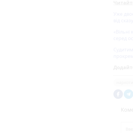
Читайт
Уже двоє
від сказ
«Вільні 
серед ос
Судитим
прокрем
Додайт
наркот
Коме