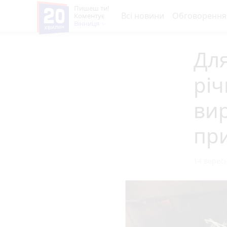
Пишеш ти!
Всі новини
Обговорення
Коментує
Вінниця
Для
річ
ви
при
14 вересн