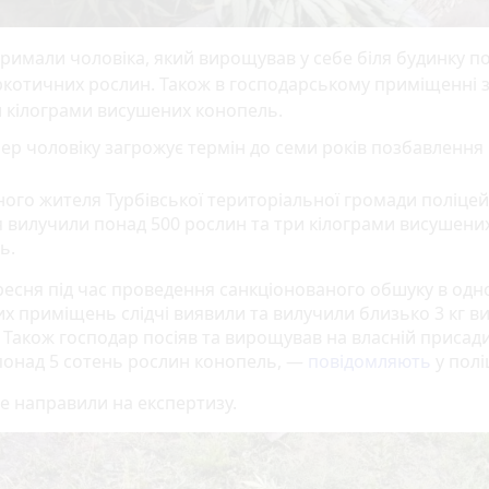
римали чоловіка, який вирощував у себе біля будинку п
ркотичних рослин. Також в господарському приміщенні
 кілограми висушених конопель.
ер чоловіку загрожує термін до семи років позбавлення 
ного жителя Турбівської територіальної громади поліцей
 вилучили понад 500 рослин та три кілограми висушени
ь.
ресня під час проведення санкціонованого обшуку в одно
их приміщень слідчі виявили та вилучили близько 3 кг в
. Також господар посіяв та вирощував на власній присад
 понад 5 сотень рослин конопель, —
повідомляють
у поліц
е направили на експертизу.