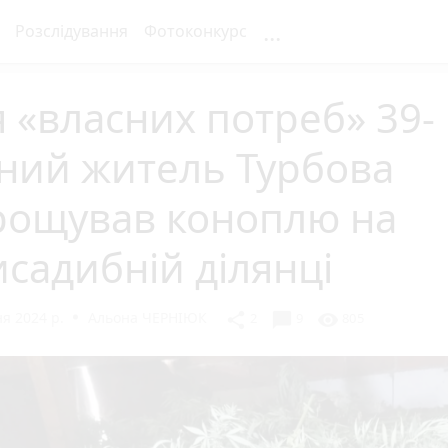
...
Розслідування
Фотоконкурс
 «власних потреб» 39-
ний житель Турбова
рощував коноплю на
садибній ділянці
я 2024 р.
Альона ЧЕРНІЮК
chat_bubble
share
visibility
2
9
805