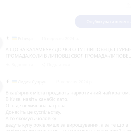
Опублікувати комент
Pchesja
16 вересня 2024 р.
А ЩО ЗА КАЛАМБУР? ДО ЧОГО ТУТ ЛИПОВЕЦЬ І ТУРБІ
ГРОМАДА,КОЛИ В ЛИПОВЦІ СВОЯ ГРОМАДА-ЛИПОВЕЦ
Відповісти
Поділитися
reply
share
rem
Лидия Супрун
15 вересня 2024 р.
В кав'ярнях міста продають наркотичний чай кратом.
В Києві навіть канабіс лато.
Ось де величезна загроза.
Донесіть це суспільству.
А то якомусь чоловіку
дадуть купу років лмше за вирощування, а за те що в