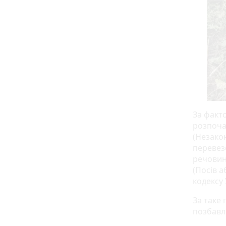
За факт
розпоча
(Незако
перевез
речовин 
(Посів 
кодексу
За таке
позбавл