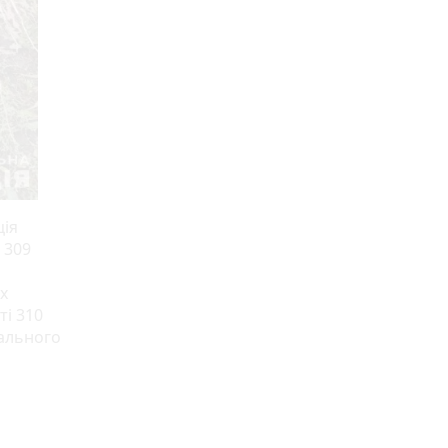
ція
 309
х
ті 310
нального