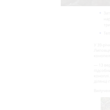
Зат
на
три
Теп
У 39-річ
Липовця
конопел
— 13 ве
підсобн
коноплі
ділянці
Вилучен