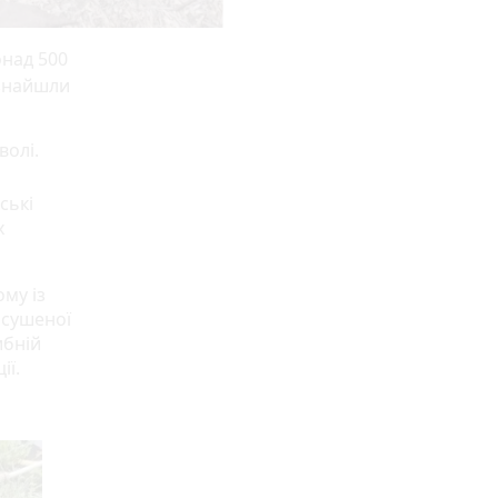
онад 500
 знайшли
волі.
ські
х
му із
исушеної
ибній
ії.