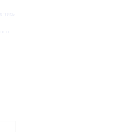
регтись
ості