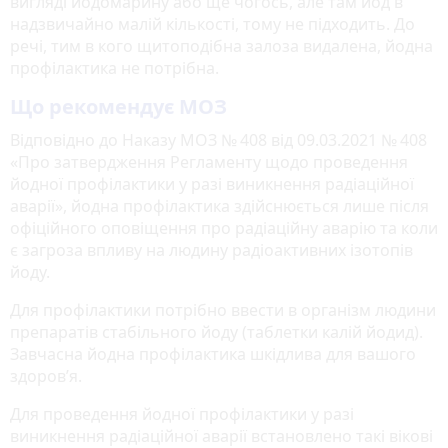
вигляді йодомарину або ще чогось, але там йод в
надзвичайно малій кількості, тому не підходить. До
речі, тим в кого щитоподібна залоза видалена, йодна
профілактика не потрібна.
Що рекомендує МОЗ
Відповідно до Наказу МОЗ № 408 від 09.03.2021 № 408
«Про затвердження Регламенту щодо проведення
йодної профілактики у разі виникнення радіаційної
аварії», йодна профілактика здійснюється лише після
офіційного оповіщення про радіаційну аварію та коли
є загроза впливу на людину радіоактивних ізотопів
йоду.
Для профілактики потрібно ввести в організм людини
препаратів стабільного йоду (таблетки калій йодид).
Завчасна йодна профілактика шкідлива для вашого
здоров’я.
Для проведення йодної профілактики у разі
виникнення радіаційної аварії встановлено такі вікові