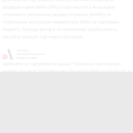
видавців новин (WAN-IFRA) у партнерстві з Асоціацією
«Незалежні регіональні видавці України» (АНРВУ) та
Норвезькою асоціацією медіабізнесу (MBL) за підтримки
Норвегії. Погляди авторів не обов’язково відображають
офіційну позицію партнерів програми.
Здійснено за підтримки Асоціації “Незалежні регіональні
видавці України” та Foreningen Ukrainian Media Fund Nordic в
рамках реалізації проєкту Хаб підтримки регіональних медіа.
Погляди авторів не обов'язково збігаються з офіційною
позицією партнерів
Незалежний новинний портал з оперативним висвітленням
подій у Вінниці та області. Сайт новин №1 у Вінниці за
розміром аудиторії. Новини створюються для Вас
мультимедійною редакцією RIA та 20minut.ua. Ми