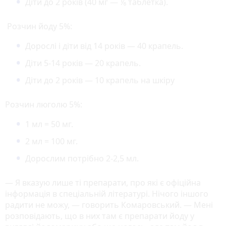
Діти до 2 років (40 мг — ⅙ таблетка).
Розчин йоду 5%:
Дорослі і діти від 14 років — 40 крапель.
Діти 5-14 років — 20 крапель.
Діти до 2 років — 10 крапель на шкіру
Розчин люголю 5%:
1 мл = 50 мг.
2 мл = 100 мг.
Дорослим потрібно 2-2,5 мл.
— Я вказую лише ті препарати, про які є офіційна
інформація в спеціальній літературі. Нічого іншого
радити не можу, — говорить Комаровський. — Мені
розповідають, що в них там є препарати йоду у