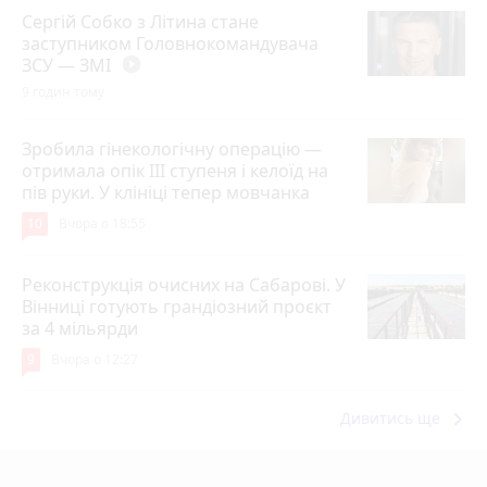
Сергій Собко з Літина стане
заступником Головнокомандувача
ЗСУ — ЗМІ
play_circle_filled
9 годин тому
Зробила гінекологічну операцію —
отримала опік ІІІ ступеня і келоїд на
пів руки. У клініці тепер мовчанка
10
Вчора о 18:55
Реконструкція очисних на Сабарові. У
Вінниці готують грандіозний проєкт
за 4 мільярди
9
Вчора о 12:27
keyboard_arrow_right
Дивитись ще