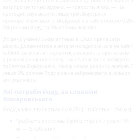
тоді, коли вибух стався, або коли до нього 30 хвилин і
вам про це точно відомо, — говорить лікар. — На
сьогодні існує всього лише три лікарських
препарати для цього: йодід калію в таблетках по 0.25г,
5% розчин йоду, та 5% розчин люголю.
До речі, у вінницьких аптеках з цими препарати
важко. Дозвонитися в аптеки не вдалося, але на сайті
tabletki.ua можна подивитись наявність препаратів
у режимі реального часу. Так от, там ви не знайдете
таблетки йодид калію, також немає розчину люголя. І
лише 5% розчин йоду можна забронювати в кількох
аптеках міста.
Які потреби йоду, за словами
Комаровського
Йодід калію в таблетках по 0.25г (1 таблетка = 250 мг):
Приймати дорослим і дітям старше 2 років 125
мг — ½ таблетки.