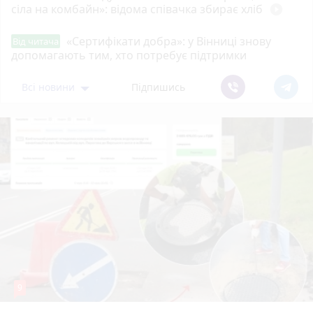
сіла на комбайн»: відома співачка збирає хліб
play_circle_filled
«Сертифікати добра»: у Вінниці знову
Від читача
допомагають тим, хто потребує підтримки
Всі новини
Підпишись
9