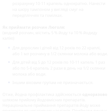
розрахунку 10-11 крапель однократно. Нанести
на шкіру тампоном у вигляді смуг на
передпліччях та гомілках.
Як приймати розчин Люголя:
(водний розчин, містить 5 % йоду та 10 % йодиду
калію)
Для дорослих і дітей від 12 років по 22 краплі,
або 1 мл розчину в 1/2 склянки молока або води.
Для дітей від 5 до 12 років по 10-11 капель 1 раз
або по 5-6 крапель 2 рази в день на 1/2 склянки
молока або води.
Іншим віковим групам не призначається.
Отже, йодна профілактика здійснюється
одноразово
шляхом прийому йодовмісних препаратів.
Нераціональне приймання препаратів йоду може
призвести до негативних наслідків. Приймати лише у