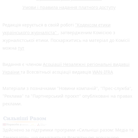
Умови і правила надання платного доступу
Редакція керується в своїй роботі
"Кодексом етики
українського журналіста"
, затвердженим Комісією з
журналістської етики. Поскаржитись на матеріал до Комісії
можна
тут
Видання є членом
Асоціації Незалежні регіональні видавці
України
та Всесвітньої асоціації видавців
WAN-IFRA
Матеріали з позначками "Новини компаній", "Прес-служба",
"Реклама" та "Партнерський проєкт" опубліковані на правах
реклами.
Здійснено за підтримки програми «Сильніші разом: Медіа та
Демократія», що реалізується Всесвітньою асоціацією