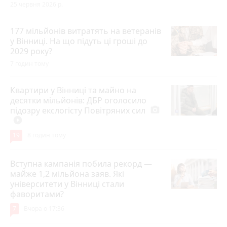
25 червня 2026 р.
177 мільйонів витратять на ветеранів
у Вінниці. На що підуть ці гроші до
2029 року?
7 годин тому
Квартири у Вінниці та майно на
десятки мільйонів: ДБР оголосило
підозру екслогісту Повітряних сил
photo_camera
play_circle_filled
19
8 годин тому
Вступна кампанія побила рекорд —
майже 1,2 мільйона заяв. Які
університети у Вінниці стали
фаворитами?
7
Вчора о 17:36