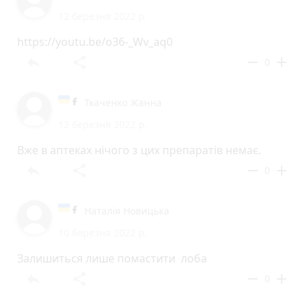
12 березня 2022 р.
https://youtu.be/o36-_Wv_aq0
reply
share
remove
add
0
Ткаченко Жанна
12 березня 2022 р.
Вже в аптеках нічого з цих препаратів немає.
reply
share
remove
add
0
Наталія Новицька
10 березня 2022 р.
Залишиться лише помастити лоба
reply
share
remove
add
0