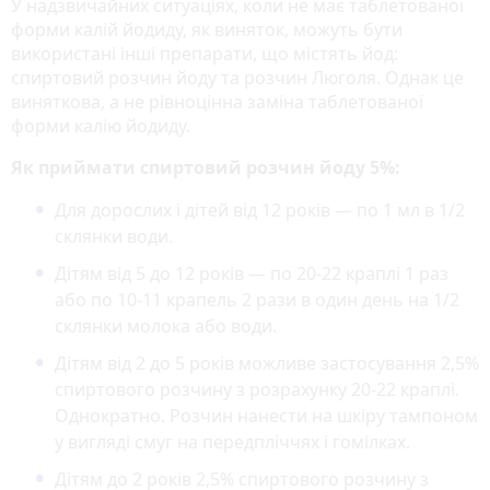
У надзвичайних ситуаціях, коли не має таблетованої
форми калій йодиду, як виняток, можуть бути
використані інші препарати, що містять йод:
спиртовий розчин йоду та розчин Люголя. Однак це
виняткова, а не рівноцінна заміна таблетованої
форми калію йодиду.
Як приймати спиртовий розчин йоду 5%:
Для дорослих і дітей від 12 років — по 1 мл в 1/2
склянки води.
Дітям від 5 до 12 років — по 20-22 краплі 1 раз
або по 10-11 крапель 2 рази в один день на 1/2
склянки молока або води.
Дітям від 2 до 5 років можливе застосування 2,5%
спиртового розчину з розрахунку 20-22 краплі.
Однократно. Розчин нанести на шкіру тампоном
у вигляді смуг на передпліччях і гомілках.
Дітям до 2 років 2,5% спиртового розчину з