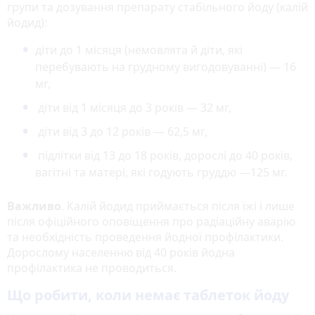
групи та дозування препарату стабільного йоду (калій
йодид):
діти до 1 місяця (немовлята й діти, які
перебувають на грудному вигодовуванні) — 16
мг,
діти від 1 місяця до 3 років — 32 мг,
діти від 3 до 12 років — 62,5 мг,
підлітки від 13 до 18 років, дорослі до 40 років,
вагітні та матері, які годують груддю —125 мг.
Важливо
. Калій йодид приймається після їжі і лише
після офіційного оповіщення про радіаційну аварію
та необхідність проведення йодної профілактики.
Дорослому населенню від 40 років йодна
профілактика не проводиться.
Що робити, коли немає таблеток йоду