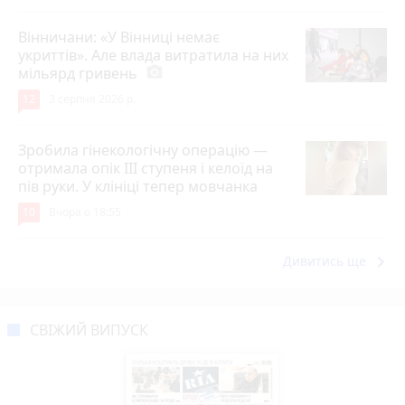
Вінничани: «У Вінниці немає
укриттів». Але влада витратила на них
мільярд гривень
photo_camera
12
3 серпня 2026 р.
Зробила гінекологічну операцію —
отримала опік ІІІ ступеня і келоїд на
пів руки. У клініці тепер мовчанка
10
Вчора о 18:55
keyboard_arrow_right
Дивитись ще
СВІЖИЙ ВИПУСК