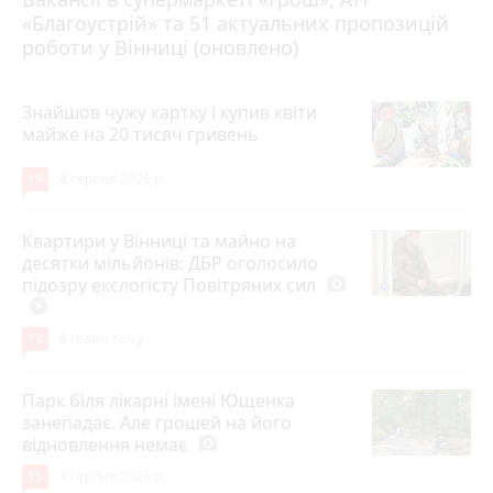
«Благоустрій» та 51 актуальних пропозицій
роботи у Вінниці (оновлено)
Знайшов чужу картку і купив квіти
майже на 20 тисяч гривень
19
4 серпня 2026 р.
Квартири у Вінниці та майно на
десятки мільйонів: ДБР оголосило
підозру екслогісту Повітряних сил
photo_camera
play_circle_filled
19
8 годин тому
Парк біля лікарні імені Ющенка
занепадає. Але грошей на його
відновлення немає
photo_camera
15
3 серпня 2026 р.