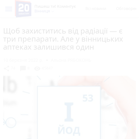
Пишеш ти! Коментує
Всі новини
Обговорен
Вінниця
Щоб захиститись від радіації — є
три препарати. Але у вінницьких
аптеках залишився один
10 березня 2022 р.
Альона РЯБОКОНЬ
chat_bubble
share
visibility
74
8
45847