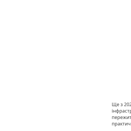
Ще з 202
інфраст
пережити
практичн