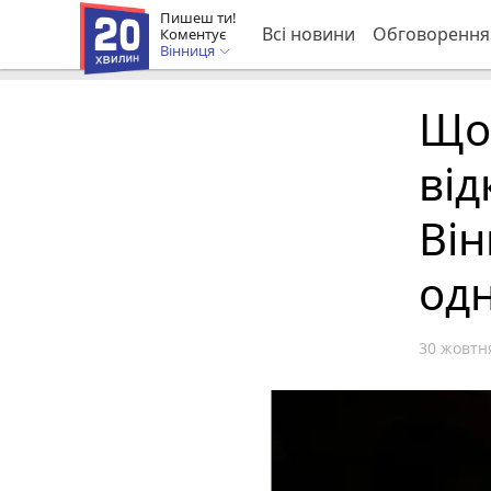
Пишеш ти!
Всі новини
Обговорення
Коментує
Вінниця
Що 
від
Він
одн
30 жовтня