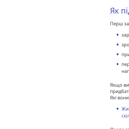
Як п
Перш за
зар
зро
при
пер
нап
Якщо ви
придбат
Які вон
Жив
скі