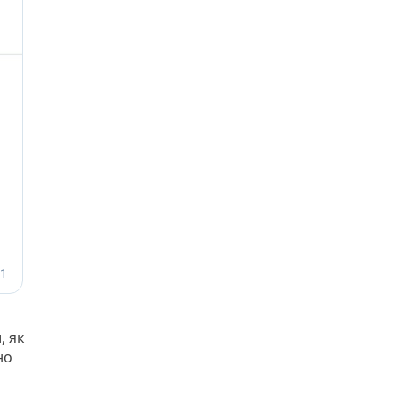
, як
но