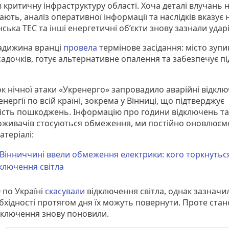
 критичну інфраструктуру області. Хоча деталі влучань 
ють, аналіз оперативної інформації та наслідків вказує 
ька ТЕС та інші енергетичні об’єкти знову зазнали ударі
адижина вранці
провела
термінове засідання: місто зупи
адочків, готує альтернативне опалення та забезпечує пі
ок нічної атаки «Укренерго» запровадило аварійні відкл
нергії по всій країні, зокрема у Вінниці, що підтверджує
ість пошкоджень. Інформацію про години відключень та 
оживачів стосуються обмеження, ми постійно оновлюєм
теріалі:
Вінниччині ввели обмеження електрики: кого торкнутьс
ключення світла
 по Україні
скасували
відключення світла, однак зазначи
обхідності протягом дня їх можуть повернути. Проте ста
ідключення знову поновили.