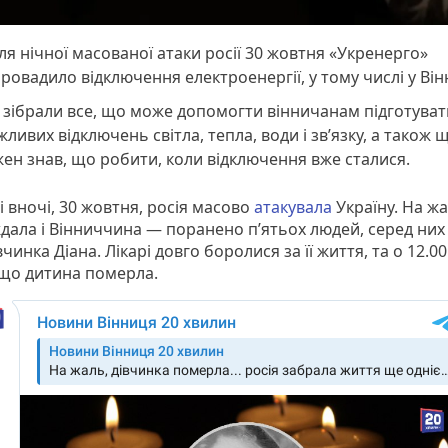
ля нічної масованої атаки росії 30 жовтня «Укренерго»
ровадило відключення електроенергії, у тому числі у Він
зібрали все, що може допомогти вінничанам підготуват
ливих відключень світла, тепла, води і зв’язку, а також 
ен знав, що робити, коли відключення вже сталися.
 вночі, 30 жовтня, росія масово
атакувала
Україну. На жа
дала і Вінниччина — поранено п’ятьох людей, серед них 
вчинка Діана. Лікарі довго боролися за її життя, та о 12.0
 що дитина померла.