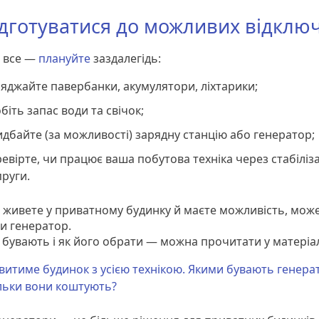
ідготуватися до можливих відклю
 все —
плануйте
заздалегідь:
яджайте павербанки, акумулятори, ліхтарики;
біть запас води та свічок;
дбайте (за можливості) зарядну станцію або генератор;
евірте, чи працює ваша побутова техніка через стабіліз
руги.
 живете у приватному будинку й маєте можливість, мож
и генератор.
и бувають і як його обрати — можна прочитати у матеріа
итиме будинок з усією технікою. Якими бувають генера
льки вони коштують?