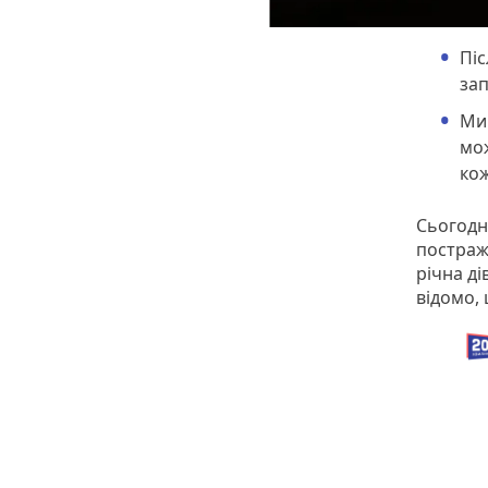
Піс
зап
Ми 
мож
кож
Сьогодні
постраж
річна ді
відомо,