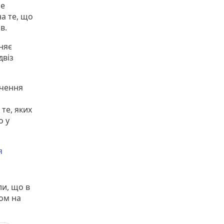
не
на те, що
в.
няє
двіз
ючення
те, яких
о у
я
ли, що в
ном на