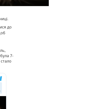
ниці.
ися до
щоб
ль,
була 7-
0 стало