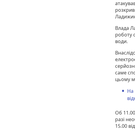
атакував
розкрива
Ладижинс
Влада Л
роботу с
води.
Внаслід
електрое
серйозн
саме сп
цьому ма
На 
від
Об 11.00
разі не
15.00 в