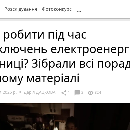
...
Розслідування
Фотоконкурс
робити під час
ключень електроенергі
ниці? Зібрали всі пора
ому матеріалі
 2025 р.
Дар'я ДАЦКОВА
chat_bubble
share
visibility
1
2
824