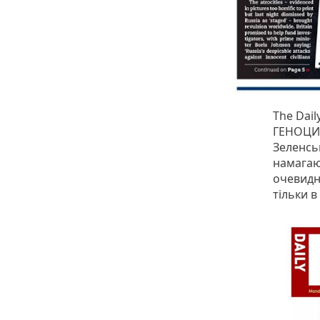
The Dail
ГЕНОЦИД
Зеленськ
намагаю
очевидно
тільки в