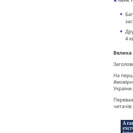
Харків, 
Баг
за
Дру
4 к
Велика
Заголовк
На перш
ймовірн
України.
Переваж
читачів: