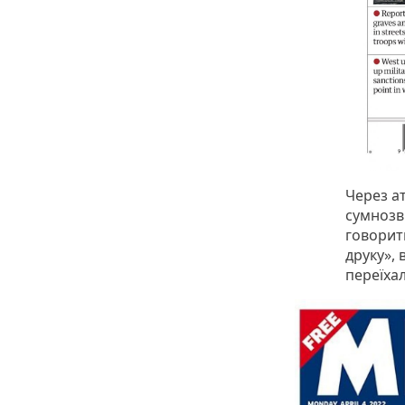
Через а
сумнозві
говорить
друку», 
переїха