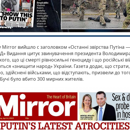
y Mirror вийшло с заголовком «Останні звірства Путіна 
» Видання цитує звинувачення президента Володимир
ого, що ці смерті рівносильні геноциду і що російські ві
ться «знищити народ» України. Газета додає, що страти,
, здійснені військами, що відступають, призвели до тог
 Бучі було вбито 300 мирних жителів.