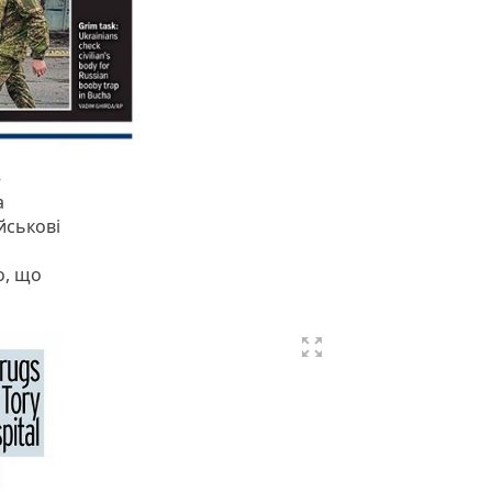
—
а
йськові
о, що
