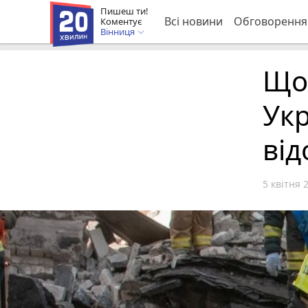
Пишеш ти!
Всі новини
Обговорення
Коментує
Вінниця
Що 
Укр
від
5 квітня 