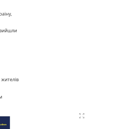
раїну,
і вийшли
 жителів
м
