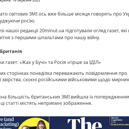
Україна: 18 березня 2022
ато світових ЗМІ ось вже більше місяця говорять про Ук
суджуючи росію.
зі нашої редакції 20minut.ua підготували огляд газет, як
вітня з першими шпальтами про нашу війну.
 Британія
и газет: «Жах у Бучі» та Росія «гірше за ІДІЛ»
их сторінках понеділка переважають повідомлення про
і звірства, скоєні російськими військовими щодо мирних
на більшість британських ЗМІ вийшла із попередження
 ці статті містять неприємні зображення.