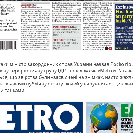
таки міністр закордонних справ України назвав Росію гі
сну терористичну групу ІДІЛ, повідомляє «Metro». У газе
ся, що звірства були «засвідчені на знімках, надто жахл
включаючи публічну страту людей у наручниках і цивільн
ли танками.