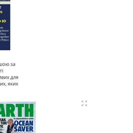
ршою за
ті
ивих для
их, яких
