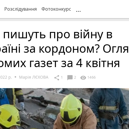
...
Розслідування
Фотоконкурс
пишуть про війну в
аїні за кордоном? Огл
омих газет за 4 квітня
2022 р.
Марія ЛЄХОВА
chat_bubble
share
visibility
1
2
1466