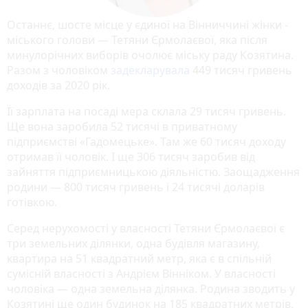
Останнє, шосте місце у єдиної на Вінниччині жінки -
міського голови — Тетяни Єрмолаєвої, яка після
минулорічних виборів очолює міську раду Козятина.
Разом з чоловіком
задекларувала
449 тисяч гривень
доходів за 2020 рік.
Її зарплата на посаді мера склала 29 тисяч гривень.
Ще вона заробила 52 тисячі в приватному
підприємстві «Гадомецьке». Там же 60 тисяч доходу
отримав її чоловік. І ще 306 тисяч заробив від
зайняття підприємницькою діяльністю. Заощадження
родини — 800 тисяч гривень і 24 тисячі доларів
готівкою.
Серед нерухомості у власності Тетяни Єрмолаєвої є
три земельних ділянки, одна будівля магазину,
квартира на 51 квадратний метр, яка є в спільній
сумісній власності з Андрієм Вінніком. У власності
чоловіка — одна земельна ділянка. Родина зводить у
Козятині ще один будинок на 185 квадратних метрів.