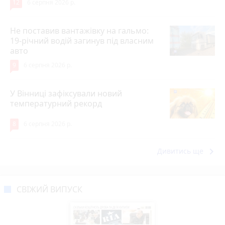
12
6 серпня 2026 р.
Не поставив вантажівку на гальмо:
19-річний водій загинув під власним
авто
9
6 серпня 2026 р.
У Вінниці зафіксували новий
температурний рекорд
8
6 серпня 2026 р.
keyboard_arrow_right
Дивитись ще
СВІЖИЙ ВИПУСК