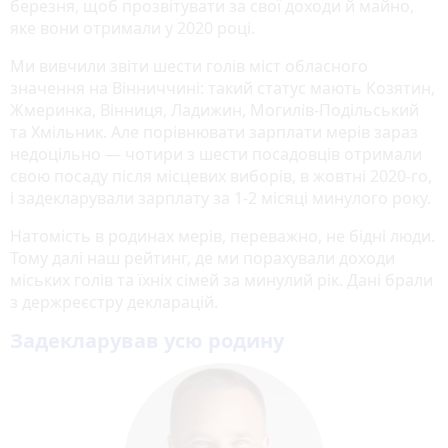
березня, щоб прозвітувати за свої доходи й майно,
яке вони отримали у 2020 році.
Ми вивчили звіти шести голів міст обласного
значення на Вінниччині: такий статус мають Козятин,
Жмеринка, Вінниця, Ладижин, Могилів-Подільський
та Хмільник. Але порівнювати зарплати мерів зараз
недоцільно — чотири з шести посадовців отримали
свою посаду після місцевих виборів, в жовтні 2020-го,
і задекларували зарплату за 1-2 місяці минулого року.
Натомість в родинах мерів, переважно, не бідні люди.
Тому далі наш рейтинг, де ми порахували доходи
міських голів та їхніх сімей за минулий рік. Дані брали
з держреєстру декларацій.
Задекларував усю родину