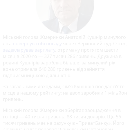
Міський голова Жмеринки Анатолій Кушнір минулого
літа
повернув собі посаду
через Верховний суд. Отож,
задекларував зарплату
, отриману протягом шести
місяців 2020-го — 327 тисяч 286 гривень. Дружина в
родині Кушнірів заробляє більше: за минулий рік
вона отримала 640 280 гривень від зайняття
підприємницькою діяльністю.
За загальними доходами, сім’я Кушнірів посідає п’яте
місце в нашому рейтингу: на двох заробили 1 мільйон
гривень.
Міський голова Жмеринки зберігає заощадження в
готівці — 40 тисяч гривень, 88 тисяч доларів. Ще 56
тисяч гривень має на рахунку в «ПриватБанку». Його
дружина надає перевагу банківським установам —