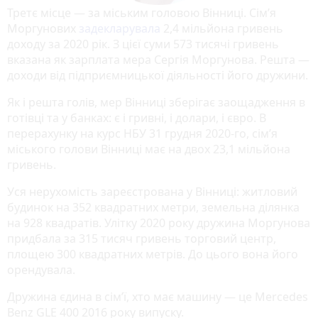
Третє місце — за міським головою Вінниці. Сім’я
Моргунових
задекларувала
2,4 мільйона гривень
доходу за 2020 рік. З цієї суми 573 тисячі гривень
вказана як зарплата мера Сергія Моргунова. Решта —
доходи від підприємницької діяльності його дружини.
Як і решта голів, мер Вінниці зберігає заощадження в
готівці та у банках: є і гривні, і долари, і євро. В
перерахунку на курс НБУ 31 грудня 2020-го, сім’я
міського голови Вінниці має на двох 23,1 мільйона
гривень.
Уся нерухомість зареєстрована у Вінниці: житловий
будинок на 352 квадратних метри, земельна ділянка
на 928 квадратів. Улітку 2020 року дружина Моргунова
придбала за 315 тисяч гривень торговий центр,
площею 300 квадратних метрів. До цього вона його
орендувала.
Дружина єдина в сім’ї, хто має машину — це Mercedes
Benz GLE 400 2016 року випуску.