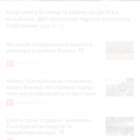
Квартири у Вінниці та майно на десятки
6 серпня 2026 р.
мільйонів: ДБР оголосило підозру екслогісту
Повітряних сил
photo_camera
play_circle_filled
Фекальне забруднення й паразити
виявили у водоймах Вінниці
photo_camera
15
Вчора о 15:12
Майже 15 мільйонів на «плаваючі»
люки у Вінниці: хто отримав підряд і
чому місто відмовляється від старих
12
6 серпня 2026 р.
Сунуть грози з градом і шквалами.
Коли буде вісім градусів та
вируватиме негода?
photo_camera