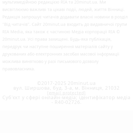
мультимедійною редакцією RIA та 20minut.ua. Ми
висвітлюємо важливі та цікаві події, людей, життя Вінниці.
Редакція запрошує читачів додавати власні новини в розділ
"Від читачів". Сайт 20minut.ua входить до видавничої групи
RIA Media, яка також є частиною Медіа корпорації RIA ©
20minut.ua. Усі права захищені. Будь-яка публiкацiя,
передрук чи наступне поширення матеріалів сайту у
друкованих або електронних засобах масової інформації
можлива винятково у разі письмового дозволу
правовласника.
©2017-2025 20minut.ua
вул. Ширшова, буд. 3-а, м. Вінниця, 21032
[email protected]
Cуб'єкт у сфері онлайн-медіа; ідентифікатор медіа
- R40-02726.