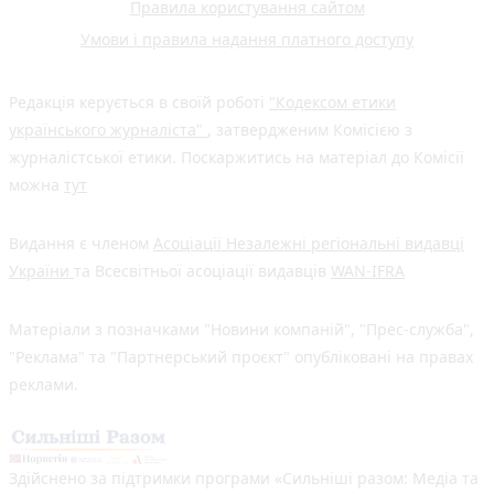
Правила користування сайтом
Умови і правила надання платного доступу
Редакція керується в своїй роботі
"Кодексом етики
українського журналіста"
, затвердженим Комісією з
журналістської етики. Поскаржитись на матеріал до Комісії
можна
тут
Видання є членом
Асоціації Незалежні регіональні видавці
України
та Всесвітньої асоціації видавців
WAN-IFRA
Матеріали з позначками "Новини компаній", "Прес-служба",
"Реклама" та "Партнерський проєкт" опубліковані на правах
реклами.
Здійснено за підтримки програми «Сильніші разом: Медіа та