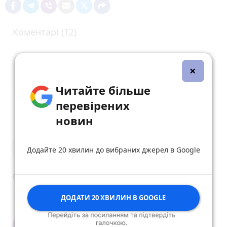
Коментарі (12)
×
Читайте більше
перевірених
Опублікувати коментар
новин
Анатолий Гордий
Додайте 20 хвилин до вибраних джерел в Google
18 серпня 2021 р.
бедые как церковные мыши
reply
share
remove
add
0
ДОДАТИ 20 ХВИЛИН В GOOGLE
валентина грушко