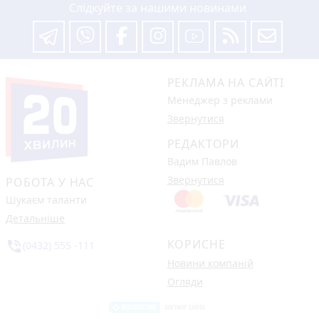
Слідкуйте за нашими новинами
РЕКЛАМА НА САЙТІ
Менеджер з реклами
Звернутися
РЕДАКТОРИ
Вадим Павлов
Звернутися
РОБОТА У НАС
Шукаєм таланти
Детальніше
КОРИСНЕ
phone_in_talk
(0432) 555 -111
Новини компаній
Огляди