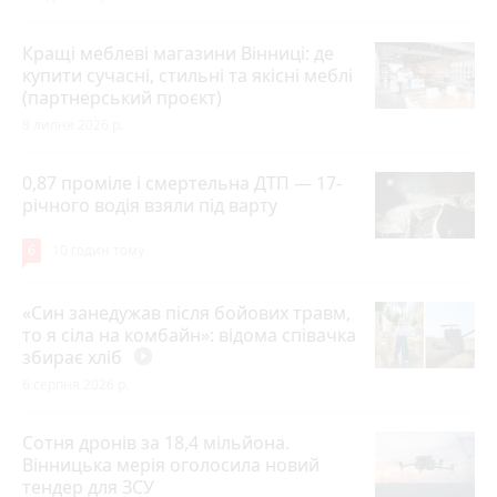
Кращі меблеві магазини Вінниці: де
купити сучасні, стильні та якісні меблі
(партнерський проєкт)
8 липня 2026 р.
0,87 проміле і смертельна ДТП — 17-
річного водія взяли під варту
6
10 годин тому
«Син занедужав після бойових травм,
то я сіла на комбайн»: відома співачка
збирає хліб
play_circle_filled
6 серпня 2026 р.
Сотня дронів за 18,4 мільйона.
Вінницька мерія оголосила новий
тендер для ЗСУ