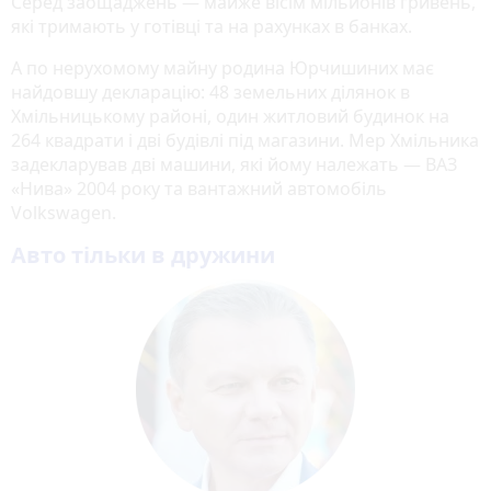
Серед заощаджень — майже вісім мільйонів гривень,
які тримають у готівці та на рахунках в банках.
А по нерухомому майну родина Юрчишиних має
найдовшу декларацію: 48 земельних ділянок в
Хмільницькому районі, один житловий будинок на
264 квадрати і дві будівлі під магазини. Мер Хмільника
задекларував дві машини, які йому належать — ВАЗ
«Нива» 2004 року та вантажний автомобіль
Volkswagen.
Авто тільки в дружини