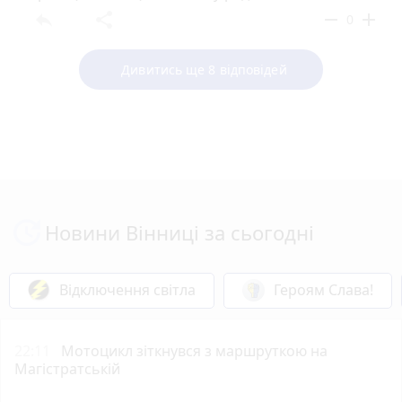
reply
share
remove
add
0
Дивитись ще 8 відповідей
Новини Вінниці за сьогодні
Відключення світла
Героям Слава!
22:11
Мотоцикл зіткнувся з маршруткою на
Магістратській