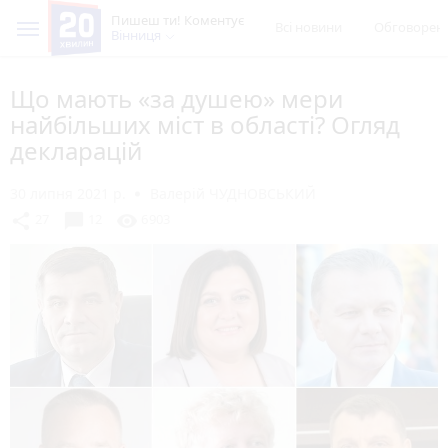
Пишеш ти! Коментує
Всі новини
Обговорен
Вінниця
Що мають «за душею» мери
найбільших міст в області? Огляд
декларацій
30 липня 2021 р.
Валерій ЧУДНОВСЬКИЙ
chat_bubble
share
visibility
27
12
6903