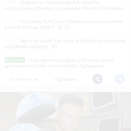
21:58
Збив копа, трощив авто й тікав під
пострілами: у Вінниці затримали п’яного СЗЧшника
21:01
На ставку біля Сологубівки масово розквітли
рожеві лотоси. ВІДЕО
play_circle_filled
photo_camera
20:00
Їдете на море? На пляжі в Україні жінку вкусив
отруйний каракурт
photo_camera
«Сертифікати добра»: у Вінниці знову
Від читача
допомагають тим, хто потребує підтримки
Всі новини
Підпишись