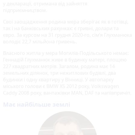
у декларації, отримана від зайняття
підприємництвом.
Свої заощадження родина мера зберігає як в готівці,
так і на банківських рахунках: є гривні, долари та
євро. За курсом на 31 грудня 2020-го, сім’я Глухманюка
володіє 22,7 мільйона гривень.
Власного житла у мера Могилів-Подільського немає:
Геннадій Глухманюк живе в будинку матері, площею
227 квадратних метрів. Загалом, родина має 14
земельних ділянок, три нежитлових будівлі, два
будинки і одну квартиру у Вінниці. У автопарку
міського голови є BMW X5 2012 року, Volkswagen
Caddy 2008 року, вантажівки MAN, DAF та напівпричіп.
Має найбільше землі