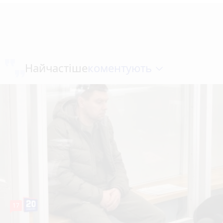
коментують
Найчастіше
17