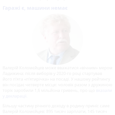
Гаражі є, машини немає
Валерій Коломєйцев може вважатися «вічним» мером
Ладижина: після виборів у 2020-го році стартував
його п’ята «п’ятирічка» на посаді. У нашому рейтингу
він посідає четверте місце: чоловік разом з дружиною
торік заробили 1,6 мільйона гривень, про що
вказали
у декларації.
Більшу частину річного доходу в родину приніс саме
Валерій Коломєйцев: 895 тисяч зарплати, 145 тисяч