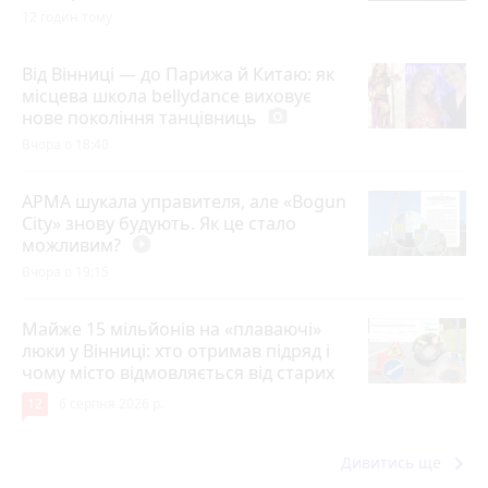
12 годин тому
Від Вінниці — до Парижа й Китаю: як
місцева школа bellydance виховує
нове покоління танцівниць
photo_camera
Вчора о 18:40
АРМА шукала управителя, але «Bogun
City» знову будують. Як це стало
можливим?
play_circle_filled
Вчора о 19:15
Майже 15 мільйонів на «плаваючі»
люки у Вінниці: хто отримав підряд і
чому місто відмовляється від старих
12
6 серпня 2026 р.
keyboard_arrow_right
Дивитись ще