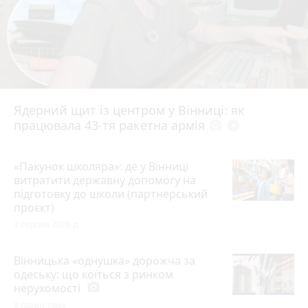
Ядерний щит із центром у Вінниці: як
працювала 43-тя ракетна армія
photo_camera
play_circle_filled
«Пакунок школяра»: де у Вінниці
витратити державну допомогу на
підготовку до школи (партнерський
проєкт)
3 серпня 2026 р.
Вінницька «однушка» дорожча за
одеську: що коїться з ринком
нерухомості
photo_camera
9 годин тому