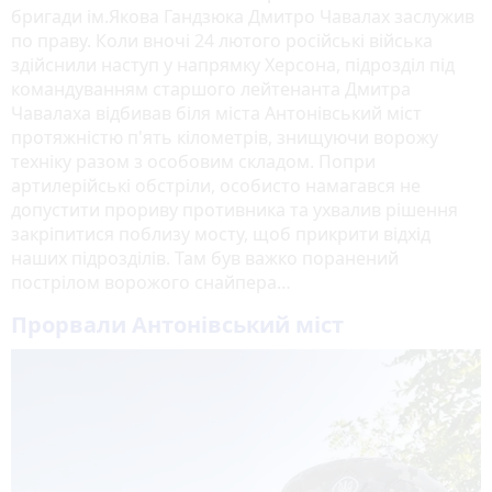
бригади ім.Якова Гандзюка Дмитро Чавалах заслужив
по праву. Коли вночі 24 лютого російські війська
здійснили наступ у напрямку Херсона, підрозділ під
командуванням старшого лейтенанта Дмитра
Чавалаха відбивав біля міста Антонівський міст
протяжністю п'ять кілометрів, знищуючи ворожу
техніку разом з особовим складом. Попри
артилерійські обстріли, особисто намагався не
допустити прориву противника та ухвалив рішення
закріпитися поблизу мосту, щоб прикрити відхід
наших підрозділів. Там був важко поранений
пострілом ворожого снайпера…
Прорвали Антонівський міст