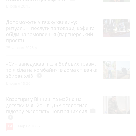
Вчора о 20:15
Допоможуть у тяжку хвилину:
ритуальні послуги та товари, кафе та
обіди на замовлення (партнерський
проєкт)
25 червня 2026 р.
«Син занедужав після бойових травм,
то я сіла на комбайн»: відома співачка
збирає хліб
play_circle_filled
Вчора о 19:30
Квартири у Вінниці та майно на
десятки мільйонів: ДБР оголосило
підозру екслогісту Повітряних сил
photo_camera
play_circle_filled
19
Вчора о 10:37