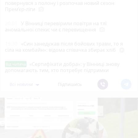
повернувся з полону і розпочав новий сезон
Прем’єр-ліги
photo_camera
20:01
У Вінниці перевірили повітря на тлі
аномальної спеки: чи є перевищення
photo_camera
19:30
«Син занедужав після бойових травм, то я
сіла на комбайн»: відома співачка збирає хліб
play_circle_filled
«Сертифікати добра»: у Вінниці знову
Від читача
допомагають тим, хто потребує підтримки
Всі новини
Підпишись