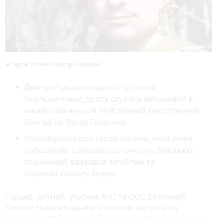
Герой України Дмитро Чавалах
Дмитро Чавалах родом з сусідньої
Хмельниччини, проте служить військовий в
нашій, гайсинській 59-й окремій мотопіхотній
бригаді ім. Якова Гандзюка.
Розповідаємо про Героя України, який вивів
побратимів з ворожого оточення, був важко
поранений, вважався загиблим та
отримав «Золоту Зірку».
Офіцер, ротний, учасник АТО та ООС 27-річний
Дмитро Чавалах одним із перших від початку