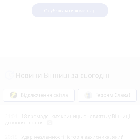
Опублікувати коментар
Новини Вінниці за сьогодні
Відключення світла
Героям Слава!
21:01
18 громадських криниць оновлять у Вінниці
до кінця серпня
photo_camera
20:15
Удар незламності: історія захисника, який