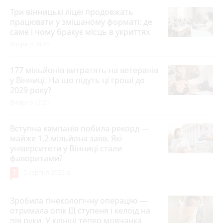
Три вінницькі ліцеї продовжать
працювати у змішаному форматі: де
саме і чому бракує місць в укриттях
Вчора о 18:20
177 мільйонів витратять на ветеранів
у Вінниці. На що підуть ці гроші до
2029 року?
Вчора о 12:21
Вступна кампанія побила рекорд —
майже 1,2 мільйона заяв. Які
університети у Вінниці стали
фаворитами?
7
5 серпня 2026 р.
Зробила гінекологічну операцію —
отримала опік ІІІ ступеня і келоїд на
пів руки. У клініці тепер мовчанка