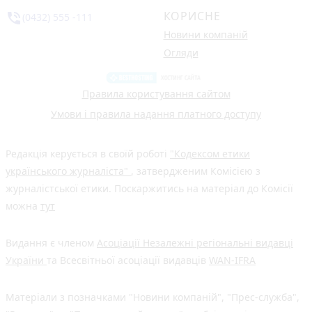
КОРИСНЕ
phone_in_talk
(0432) 555 -111
Новини компаній
Огляди
Правила користування сайтом
Умови і правила надання платного доступу
Редакція керується в своїй роботі
"Кодексом етики
українського журналіста"
, затвердженим Комісією з
журналістської етики. Поскаржитись на матеріал до Комісії
можна
тут
Видання є членом
Асоціації Незалежні регіональні видавці
України
та Всесвітньої асоціації видавців
WAN-IFRA
Матеріали з позначками "Новини компаній", "Прес-служба",