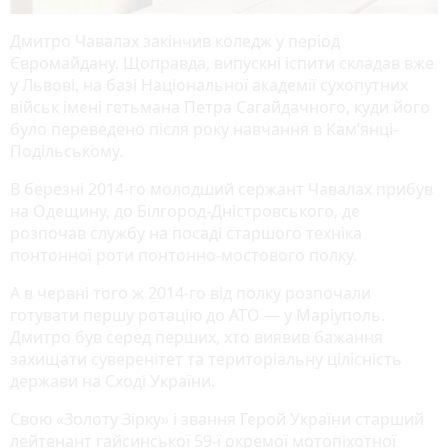
Дмитро Чавалах закінчив коледж у період
Євромайдану. Щоправда, випускні іспити складав вже
у Львові, на базі Національної академії сухопутних
військ імені гетьмана Петра Сагайдачного, куди його
було переведено після року навчання в Кам’янці-
Подільському.
В березні 2014-го молодший сержант Чавалах прибув
на Одещину, до Білгород-Дністровського, де
розпочав службу на посаді старшого техніка
понтонної роти понтонно-мостового полку.
А в червні того ж 2014-го від полку розпочали
готувати першу ротацію до АТО — у Маріуполь.
Дмитро був серед перших, хто виявив бажання
захищати суверенітет та територіальну цілісність
держави на Сході України.
Свою «Золоту Зірку» і звання Герой України старший
лейтенант гайсинської 59-ї окремої мотопіхотної