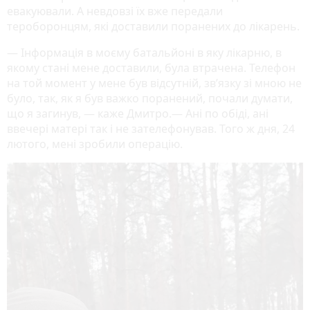
евакуювали. А невдовзі їх вже передали
тероборонцям, які доставили поранених до лікарень.
— Інформація в моєму батальйоні в яку лікарню, в
якому стані мене доставили, була втрачена. Телефон
на той момент у мене був відсутній, зв’язку зі мною не
було, так, як я був важко поранений, почали думати,
що я загинув, — каже Дмитро.— Ані по обіді, ані
ввечері матері так і не зателефонував. Того ж дня, 24
лютого, мені зробили операцію.