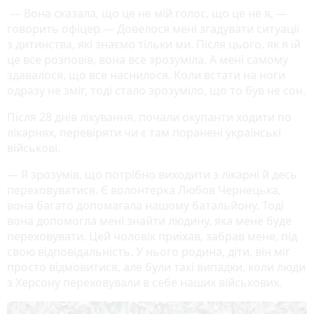
— Вона сказала, що це не мій голос, що це не я, —
говорить офіцер.— Довелося мені згадувати ситуації
з дитинства, які знаємо тільки ми. Після цього, як я їй
це все розповів, вона все зрозуміла. А мені самому
здавалося, що все наснилося. Коли встати на ноги
одразу не зміг, тоді стало зрозуміло, що то був не сон.
Після 28 днів лікування, почали окупанти ходити по
лікарнях, перевіряти чи є там поранені українські
військові.
— Я зрозумів, що потрібно виходити з лікарні й десь
переховуватися. Є волонтерка Любов Чернецька,
вона багато допомагала нашому батальйону. Тоді
вона допомогла мені знайти людину, яка мене буде
переховувати. Цей чоловік приїхав, забрав мене, під
свою відповідальність. У нього родина, діти, він міг
просто відмовитися, але були такі випадки, коли люди
з Херсону переховували в себе наших військових.