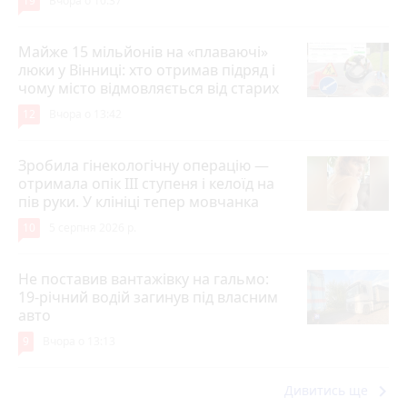
19
Вчора о 10:37
Майже 15 мільйонів на «плаваючі»
люки у Вінниці: хто отримав підряд і
чому місто відмовляється від старих
12
Вчора о 13:42
Зробила гінекологічну операцію —
отримала опік ІІІ ступеня і келоїд на
пів руки. У клініці тепер мовчанка
10
5 серпня 2026 р.
Не поставив вантажівку на гальмо:
19-річний водій загинув під власним
авто
9
Вчора о 13:13
keyboard_arrow_right
Дивитись ще