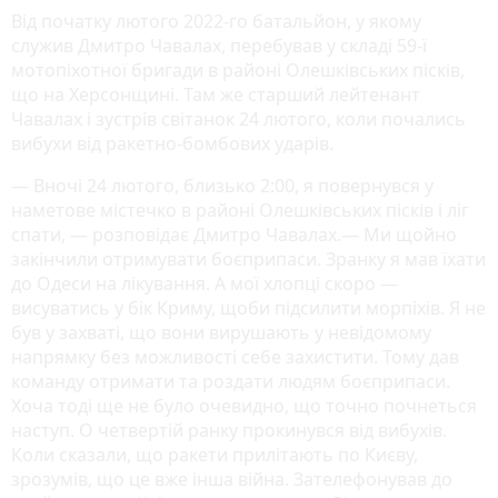
Від початку лютого 2022-го батальйон, у якому
служив Дмитро Чавалах, перебував у складі 59-ї
мотопіхотної бригади в районі Олешківських пісків,
що на Херсонщині. Там же старший лейтенант
Чавалах і зустрів світанок 24 лютого, коли почались
вибухи від ракетно-бомбових ударів.
— Вночі 24 лютого, близько 2:00, я повернувся у
наметове містечко в районі Олешківських пісків і ліг
спати, — розповідає Дмитро Чавалах.— Ми щойно
закінчили отримувати боєприпаси. Зранку я мав їхати
до Одеси на лікування. А мої хлопці скоро —
висуватись у бік Криму, щоби підсилити морпіхів. Я не
був у захваті, що вони вирушають у невідомому
напрямку без можливості себе захистити. Тому дав
команду отримати та роздати людям боєприпаси.
Хоча тоді ще не було очевидно, що точно почнеться
наступ. О четвертій ранку прокинувся від вибухів.
Коли сказали, що ракети прилітають по Києву,
зрозумів, що це вже інша війна. Зателефонував до