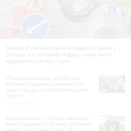
12
Майже 15 мільйонів на «плаваючі» люки у
Вінниці: хто отримав підряд і чому місто
відмовляється від старих
«Пакунок школяра»: де у Вінниці
витратити державну допомогу на
підготовку до школи (партнерський
проєкт)
3 серпня 2026 р.
Удар незламності: історія захисника,
який повернувся з полону і розпочав
новий сезон Прем’єр-ліги
photo_camera