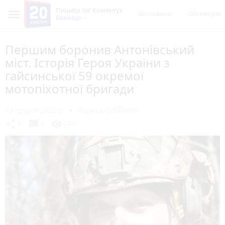
Пишеш ти! Коментує
Всі новини
Обговорен
Вінниця
Першим боронив Антонівський
міст. Історія Героя України з
гайсинської 59 окремої
мотопіхотної бригади
13 грудня 2022 р.
Лариса ОЛІЙНИК
chat_bubble
share
visibility
9
0
2487