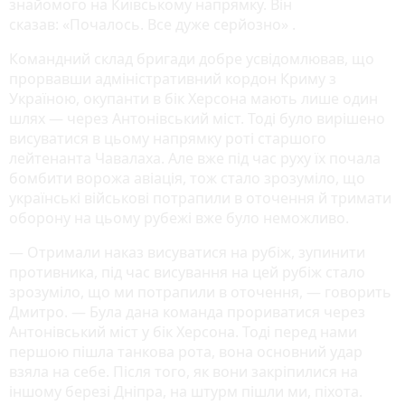
знайомого на Київському напрямку. Він
сказав: «Почалось. Все дуже серйозно» .
Командний склад бригади добре усвідомлював, що
прорвавши адміністративний кордон Криму з
Україною, окупанти в бік Херсона мають лише один
шлях — через Антонівський міст. Тоді було вирішено
висуватися в цьому напрямку роті старшого
лейтенанта Чавалаха. Але вже під час руху їх почала
бомбити ворожа авіація, тож стало зрозуміло, що
українські військові потрапили в оточення й тримати
оборону на цьому рубежі вже було неможливо.
— Отримали наказ висуватися на рубіж, зупинити
противника, під час висування на цей рубіж стало
зрозуміло, що ми потрапили в оточення, — говорить
Дмитро. — Була дана команда прориватися через
Антонівський міст у бік Херсона. Тоді перед нами
першою пішла танкова рота, вона основний удар
взяла на себе. Після того, як вони закріпилися на
іншому березі Дніпра, на штурм пішли ми, піхота.