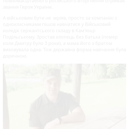
повномасштабного російського вторгнення отримав
звання Героя України.
А військовим бути не мріяв, просто за компанію з
однокласниками пішов навчатися у Військовий
коледж сержантського складу в Кам’янці-
Подільському. Зростав хлопець без батька (помер
коли Дмитру було 3 роки), а мама його з братом
виховувала одна. Тож державна форма навчання була
доречною.