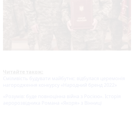
Читайте також:
Сміливість будувати майбутнє: відбулася церемонія
нагородження конкурсу «Народний бренд 2022»
«Розумів: буде повноцінна війна з Росією». Історія
аеророзвідника Романа «Якоря» з Вінниці