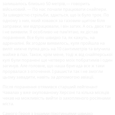
залишалось близько 50 метрів,— говорить
військовий. — По нас почали працювати снайпери.
За швидкістю стрільби, здається, що їх було троє. По
одному з них, який ховався за газовим щитом біля
заправки, ми відпрацювали, і він затих. А ось двох так
і не виявили. Я особливо не пам’ятаю, як дістав
поранення. Все було швидко та, як кажуть, на
адреналіні. Як згодом виявилось, куля пройшла на
виліт нижче пупка десь на 10 сантиметрів та влучила
майже в пах. Також, крім мене, тоді ж від снайперської
кулі були поранені ще четверо моїх побратимів і один
загинув. Але головне, що наша бригада все ж таки
прорвалася з оточення. І рашисти так і не змогли
цьому завадити, навіть за допомогою авіації.
Після поранення отямився старший лейтенант
Чавалах у вже окупованому Херсоні та кілька місяців
чекав на можливість вийти із захопленого росіянами
міста.
Самого Героя з іншими піхотинцями швидко