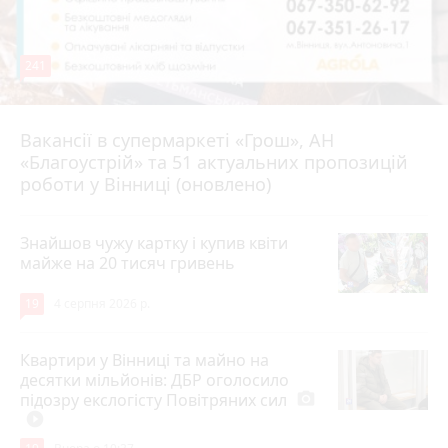
241
Вакансії в супермаркеті «Грош», АН
4 серпня 2026 р.
«Благоустрій» та 51 актуальних пропозицій
роботи у Вінниці (оновлено)
Знайшов чужу картку і купив квіти
майже на 20 тисяч гривень
19
4 серпня 2026 р.
Квартири у Вінниці та майно на
десятки мільйонів: ДБР оголосило
підозру екслогісту Повітряних сил
photo_camera
play_circle_filled