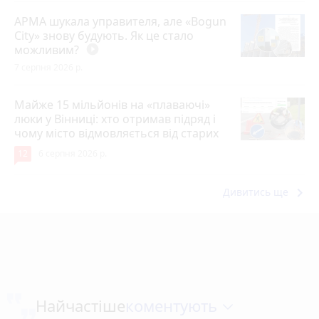
АРМА шукала управителя, але «Bogun
City» знову будують. Як це стало
можливим?
play_circle_filled
7 серпня 2026 р.
Майже 15 мільйонів на «плаваючі»
люки у Вінниці: хто отримав підряд і
чому місто відмовляється від старих
12
6 серпня 2026 р.
keyboard_arrow_right
Дивитись ще
коментують
Найчастіше