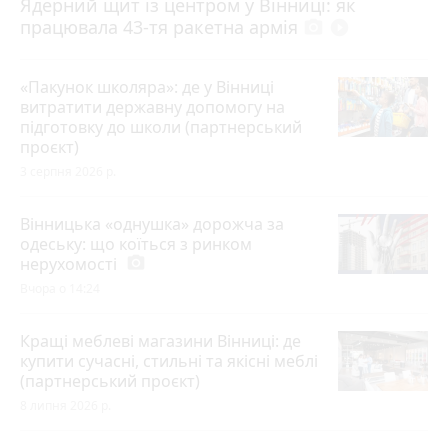
Ядерний щит із центром у Вінниці: як
працювала 43-тя ракетна армія
photo_camera
play_circle_filled
«Пакунок школяра»: де у Вінниці
витратити державну допомогу на
підготовку до школи (партнерський
проєкт)
3 серпня 2026 р.
Вінницька «однушка» дорожча за
одеську: що коїться з ринком
нерухомості
photo_camera
Вчора о 14:24
Кращі меблеві магазини Вінниці: де
купити сучасні, стильні та якісні меблі
(партнерський проєкт)
8 липня 2026 р.