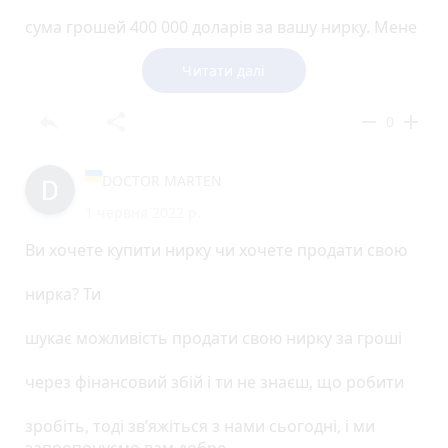
сума грошей 400 000 доларів за вашу нирку. Мене
звати ДОКТОР МАРТЕН
Читати далі
Я лікар-нефролог у КУРНІЦІ. Наша лікарня є
reply
share
remove
add
0
спеціалізується на хірургії нирок, і ми також
займаємося
DOCTOR MARTEN
купівля та пересадка нирок з живим ан
1 червня 2022 р.
відповідний донор.
Ви хочете купити нирку чи хочете продати свою
Ми знаходимося в Індії, Туреччині, США, Малайзії,
нирка? Ти
Дубаї
шукає можливість продати свою нирку за гроші
Якщо ви зацікавлені в продажі або покупці нирок,
будь ласка, не продавайте
через фінансовий збій і ти не знаєш, що робити
соромтеся зв'язатися з нами електронною
зробіть, тоді зв’яжіться з нами сьогодні, і ми
поштою.