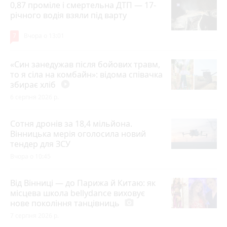
0,87 проміле і смертельна ДТП — 17-
річного водія взяли під варту
7
Вчора о 13:01
«Син занедужав після бойових травм,
то я сіла на комбайн»: відома співачка
збирає хліб
play_circle_filled
6 серпня 2026 р.
Сотня дронів за 18,4 мільйона.
Вінницька мерія оголосила новий
тендер для ЗСУ
Вчора о 10:45
Від Вінниці — до Парижа й Китаю: як
місцева школа bellydance виховує
нове покоління танцівниць
photo_camera
7 серпня 2026 р.