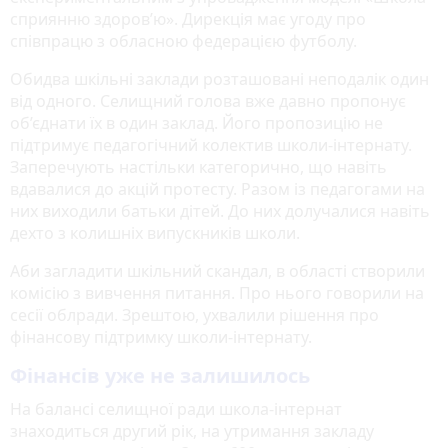
сприянню здоров’ю». Дирекція має угоду про
співпрацю з обласною федерацією футболу.
Обидва шкільні заклади розташовані неподалік один
від одного. Селищний голова вже давно пропонує
об’єднати їх в один заклад. Його пропозицію не
підтримує педагогічний колектив школи-інтернату.
Заперечують настільки категорично, що навіть
вдавалися до акцій протесту. Разом із педагогами на
них виходили батьки дітей. До них долучалися навіть
дехто з колишніх випускників школи.
Аби загладити шкільний скандал, в області створили
комісію з вивчення питання. Про нього говорили на
сесії облради. Зрештою, ухвалили рішення про
фінансову підтримку школи-інтернату.
Фінансів уже не залишилось
На балансі селищної ради школа-інтернат
знаходиться другий рік, на утримання закладу