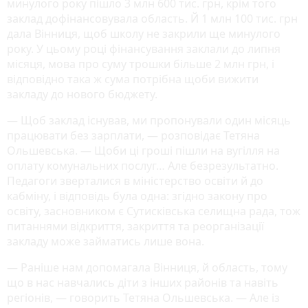
минулого року пішло 3 млн 600 тис. грн, крім того
заклад дофінансовувала область. Й 1 млн 100 тис. грн
дала Вінниця, щоб школу не закрили ще минулого
року. У цьому році фінансування заклали до липня
місяця, мова про суму трошки більше 2 млн грн, і
відповідно така ж сума потрібна щоби вижити
закладу до нового бюджету.
— Щоб заклад існував, ми пропонували один місяць
працювати без зарплати, — розповідає Тетяна
Ольшевська. — Щоби ці гроші пішли на вугілля на
оплату комунальних послуг… Але безрезультатно.
Педагоги зверталися в міністерство освіти й до
кабміну, і відповідь була одна: згідно закону про
освіту, засновником є Сутисківська селищна рада, тож
питаннями відкриття, закриття та реорганізації
закладу може займатись лише вона.
— Раніше нам допомагала Вінниця, й область, тому
що в нас навчались діти з інших районів та навіть
регіонів, — говорить Тетяна Ольшевська. — Але із