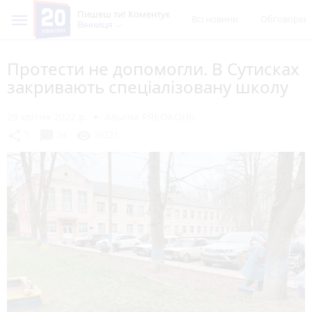
Пишеш ти! Коментує
Всі новини
Обговорен
Вінниця
Протести не допомогли. В Сутисках
закривають спеціалізовану школу
29 квітня 2022 р.
Альона РЯБОКОНЬ
chat_bubble
share
visibility
5
24
10221