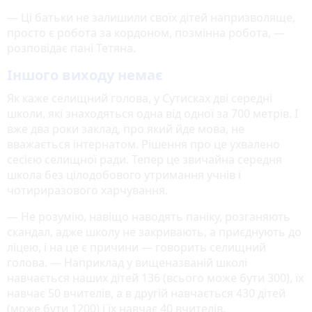
— Ці батьки не залишили своїх дітей напризволяще,
просто є робота за кордоном, позмінна робота, —
розповідає пані Тетяна.
Іншого виходу немає
Як каже селищний голова, у Сутисках дві середні
школи, які знаходяться одна від одної за 700 метрів. І
вже два роки заклад, про який йде мова, не
вважається інтернатом. Рішення про це ухвалено
сесією селищної ради. Тепер це звичайна середня
школа без цілодобового утримання учнів і
чотириразового харчування.
— Не розумію, навіщо наводять паніку, розганяють
скандал, адже школу не закривають, а приєднують до
ліцею, і на це є причини — говорить селищний
голова. — Наприклад у вищеназваній школі
навчається наших дітей 136 (всього може бути 300), їх
навчає 50 вчителів, а в другій навчається 430 дітей
(може бути 1200) і їх навчає 40 вчителів.