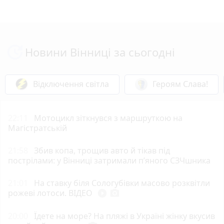
Новини Вінниці за сьогодні
Відключення світла
Героям Слава!
22:11
Мотоцикл зіткнувся з маршруткою на
Магістратській
21:58
Збив копа, трощив авто й тікав під
пострілами: у Вінниці затримали п’яного СЗЧшника
21:01
На ставку біля Сологубівки масово розквітли
рожеві лотоси. ВІДЕО
play_circle_filled
photo_camera
20:00
Їдете на море? На пляжі в Україні жінку вкусив