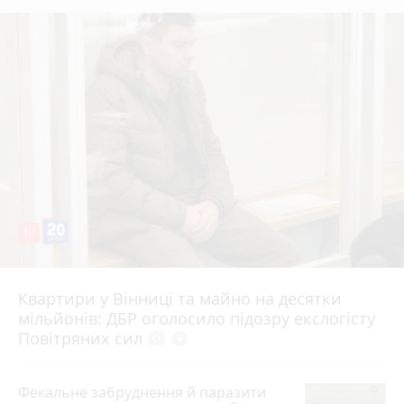
17
Квартири у Вінниці та майно на десятки
6 серпня 2026 р.
мільйонів: ДБР оголосило підозру екслогісту
Повітряних сил
photo_camera
play_circle_filled
Фекальне забруднення й паразити