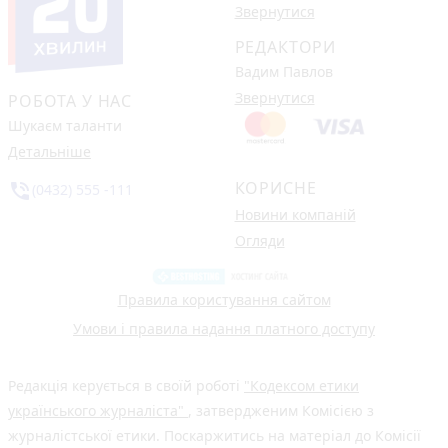
Звернутися
РЕДАКТОРИ
Вадим Павлов
Звернутися
РОБОТА У НАС
Шукаєм таланти
Детальніше
КОРИСНЕ
phone_in_talk
(0432) 555 -111
Новини компаній
Огляди
Правила користування сайтом
Умови і правила надання платного доступу
Редакція керується в своїй роботі
"Кодексом етики
українського журналіста"
, затвердженим Комісією з
журналістської етики. Поскаржитись на матеріал до Комісії