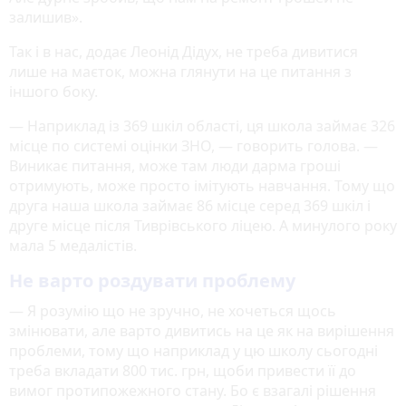
залишив».
Так і в нас, додає Леонід Дідух, не треба дивитися
лише на маєток, можна глянути на це питання з
іншого боку.
— Наприклад із 369 шкіл області, ця школа займає 326
місце по системі оцінки ЗНО, — говорить голова. —
Виникає питання, може там люди дарма гроші
отримують, може просто імітують навчання. Тому що
друга наша школа займає 86 місце серед 369 шкіл і
друге місце після Тиврівського ліцею. А минулого року
мала 5 медалістів.
Не варто роздувати проблему
— Я розумію що не зручно, не хочеться щось
змінювати, але варто дивитись на це як на вирішення
проблеми, тому що наприклад у цю школу сьогодні
треба вкладати 800 тис. грн, щоби привести її до
вимог протипожежного стану. Бо є взагалі рішення