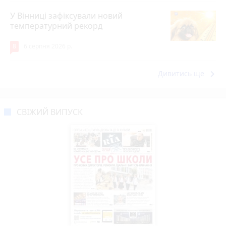
У Вінниці зафіксували новий
температурний рекорд
8
6 серпня 2026 р.
keyboard_arrow_right
Дивитись ще
СВІЖИЙ ВИПУСК