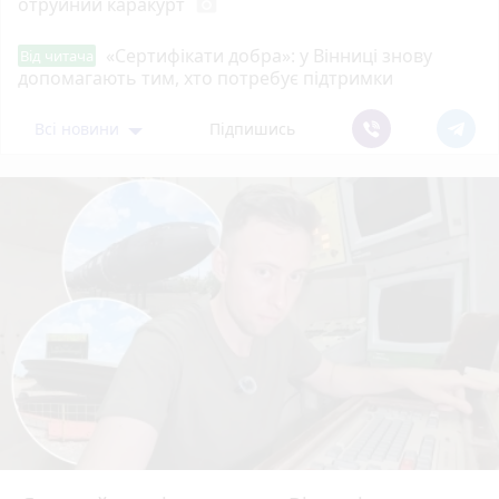
отруйний каракурт
photo_camera
«Сертифікати добра»: у Вінниці знову
Від читача
допомагають тим, хто потребує підтримки
Всі новини
Підпишись