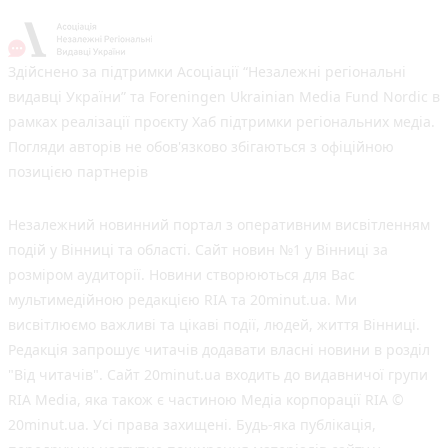
Здійснено за підтримки Асоціації “Незалежні регіональні
видавці України” та Foreningen Ukrainian Media Fund Nordic в
рамках реалізації проєкту Хаб підтримки регіональних медіа.
Погляди авторів не обов'язково збігаються з офіційною
позицією партнерів
Незалежний новинний портал з оперативним висвітленням
подій у Вінниці та області. Сайт новин №1 у Вінниці за
розміром аудиторії. Новини створюються для Вас
мультимедійною редакцією RIA та 20minut.ua. Ми
висвітлюємо важливі та цікаві події, людей, життя Вінниці.
Редакція запрошує читачів додавати власні новини в розділ
"Від читачів". Сайт 20minut.ua входить до видавничої групи
RIA Media, яка також є частиною Медіа корпорації RIA ©
20minut.ua. Усі права захищені. Будь-яка публiкацiя,