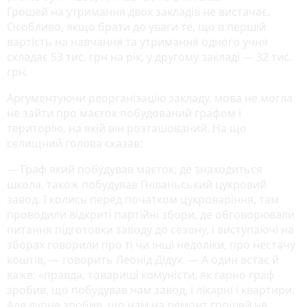
Грошей на утримання двох закладів не вистачає.
Особливо, якщо брати до уваги те, що в першій
вартість на навчання та утримання одного учня
складає 53 тис. грн на рік, у другому закладі — 32 тис.
грн.
Аргументуючи реорганізацію закладу, мова не могла
не зайти про маєток побудований графом і
територію, на якій він розташований. На що
селищний голова сказав:
— Граф який побудував маєток, де знаходиться
школа, також побудував Гніваньський цукровий
завод. І колись перед початком цукроваріння, там
проводили відкриті партійні збори, де обговорювали
питання підготовки заводу до сезону, і виступаючі на
зборах говорили про ті чи інші недоліки, про нестачу
коштів, — говорить Леонід Дідух. — А один встає й
каже: «правда, товариші комуністи, як гарно граф
зробив, що побудував нам завод, і лікарні і квартири.
Але дурне зробив, що нам на ремонт грошей не