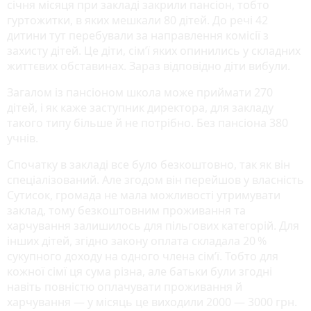
січня місяця при закладі закрили пансіон, тобто
гуртожитки, в яких мешкали 80 дітей. До речі 42
дитини тут перебували за направлення комісії з
захисту дітей. Це діти, сім’ї яких опинились у складних
життєвих обставинах. Зараз відповідно діти вибули.
Загалом із пансіоном школа може приймати 270
дітей, і як каже заступник директора, для закладу
такого типу більше й не потрібно. Без пансіона 380
учнів.
Спочатку в закладі все було безкоштовно, так як він
спеціалізований. Але згодом він перейшов у власність
Сутисок, громада не мала можливості утримувати
заклад, тому безкоштовним проживання та
харчування залишилось для пільгових категорій. Для
інших дітей, згідно закону оплата складала 20 %
сукупного доходу на одного члена сім’ї. Тобто для
кожної сімї ця сума різна, але батьки були згодні
навіть повністю оплачувати проживання й
харчування — у місяць це виходили 2000 — 3000 грн.