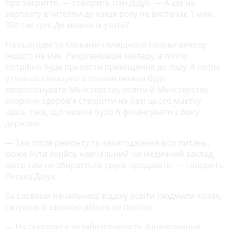
про закриття, — говорить пан Дідух. — А ще на
зарплату вчителям до кінця року не вистачає 1 млн.
350 тис грн. Де можна їх узяти?
На сьогодні за словами селищного голови виходу
іншого не має. Реорганізація закладу, а потім
потрібно буде привести приміщення до ладу. А потім
у планах селищного голови можна буде
запропонувати Міністерству освіти й Міністерству
охорони здоров’я створити на базі цього маєтку
щось таке, що можна було б фінансувати з боку
держави.
— Там після ремонту та налагодження всіх питань,
може бути якийсь навчальний чи медичний заклад,
ніхто там не збирається труси продавати, — говорить
Леонід Дідух.
За словами начальниці відділу освіти Людмили Козак,
ситуація зі школою дійсно не проста.
— На сьогодні є незабезпеченість фінансування,