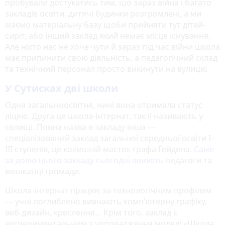
пробували достукатись тим, що зараз війна і багато
закладів освіти, дитячі будинки розгромлені, а ми
маємо матеріальну базу щоби прийняти тут дітей-
сиріт, або інший заклад який немає місце існування.
Але ніхто нас не хоче чути й зараз під час війни школа
має припинити свою діяльність, а педагогічний склад
та технічний персонал просто викинути на вулицю.
У Сутисках дві школи
Одна загальноосвітня, нині вона отримала статус
ліцею. Друга це школа-інтернат, так її називають у
селищі. Повна назва в закладу інша —
спеціалізований заклад загальної середньої освіти I–
III ступенів, це колишній маєток графа Гейдена.
Саме
за долю цього закладу сьогодні воюють
педагоги та
мешканці громади.
Школа-інтернат працює за технологічним профілем
— учні поглиблено вивчають комп’ютерну графіку,
веб-дизайн, креслення… Крім того, заклад є
експериментальним з упровадження моделі «Школа