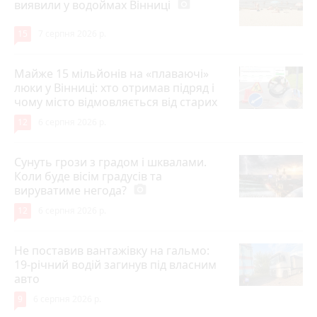
виявили у водоймах Вінниці
photo_camera
15
7 серпня 2026 р.
Майже 15 мільйонів на «плаваючі»
люки у Вінниці: хто отримав підряд і
чому місто відмовляється від старих
12
6 серпня 2026 р.
Сунуть грози з градом і шквалами.
Коли буде вісім градусів та
вируватиме негода?
photo_camera
12
6 серпня 2026 р.
Не поставив вантажівку на гальмо:
19-річний водій загинув під власним
авто
9
6 серпня 2026 р.