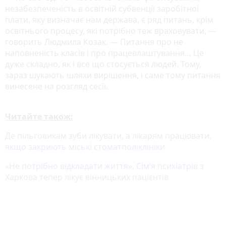
незабезпеченість в освітній субвенції заробітної
плати, яку визначає нам держава, є ряд питань, крім
освітнього процесу, які потрібно теж враховувати, —
говорить Людмила Козак. — Питання про не
наповненість класів і про працевлаштування… Це
дуже складно, як і все що стосується людей. Тому,
зараз шукають шляхи вирішення, і саме тому питання
винесене на розгляд сесії.
Читайте також:
Де пільговикам зуби лікувати, а лікарям працювати,
якщо закриють міські стоматполіклініки
«Не потрібно відкладати життя». Сім’я психіатрів з
Харкова тепер лікує вінницьких пацієнтів