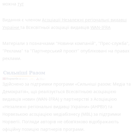
можна
тут
Видання є членом
Асоціації Незалежні регіональні видавці
України
та Всесвітньої асоціації видавців
WAN-IFRA
Матеріали з позначками "Новини компаній", "Прес-служба",
"Реклама" та "Партнерський проєкт" опубліковані на правах
реклами.
Здійснено за підтримки програми «Сильніші разом: Медіа та
Демократія», що реалізується Всесвітньою асоціацією
видавців новин (WAN-IFRA) у партнерстві з Асоціацією
«Незалежні регіональні видавці України» (АНРВУ) та
Норвезькою асоціацією медіабізнесу (MBL) за підтримки
Норвегії. Погляди авторів не обов’язково відображають
офіційну позицію партнерів програми.