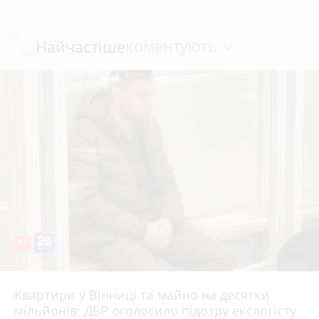
коментують
Найчастіше
17
Квартири у Вінниці та майно на десятки
6 серпня 2026 р.
мільйонів: ДБР оголосило підозру екслогісту