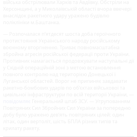
війська обстрілювали Харків та Авдіївку. Обстріли на
Херсонщині, а у Миколаївській області вчора ввечері
внаслідок ракетного удару уражено будівлю
поліклініки м.Баштанка.
— Розпочалася п’ятдесят шоста доба героїчного
протистояння Українського народу російському
воєнному вторгненню. Триває повномасштабна
збройна агресія російської федерації проти України.
Противник намагається продовжувати наступальні дії
у Східній операційній зоні з метою встановлення
повного контролю над територією Донецької і
Луганської областей. Ворог не припиняє завдавати
ракетно-бомбових ударів по об’єктах військової та
цивільної інфраструктури по всій території України, —
повідомляє
Генеральний штаб ЗСУ. — Угрупованням
Повітряних Сил Збройних Сил України за попередню
добу було уражено дев’ять повітряних цілей: один
літак, один вертоліт, шість БПЛА різних типів та
крилату ракету.