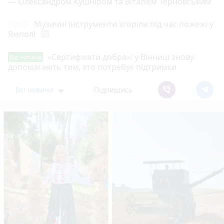
— Олександром Кушніром та Віталієм Терновським
Слава і подяка Господу нашому, Ісусу Христу і
09:03
Музичні інструменти згоріли під час пожежі у
Святому Духові Амінь!
Ямполі
photo_camera
«Сертифікати добра»: у Вінниці знову
Від читача
допомагають тим, хто потребує підтримки
Всі новини
Підпишись