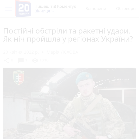
Пишеш ти! Коментує
Всі новини
Обговорен
Вінниця
Постійні обстріли та ракетні удари.
Як ніч пройшла у регіонах України?
20 квітня 2022 р.
Марія ЛЄХОВА
chat_bubble
share
visibility
0
1
1818