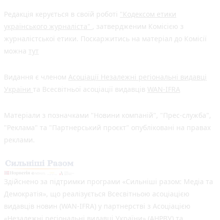
Редакція керується в своїй роботі
"Кодексом етики
українського журналіста"
, затвердженим Комісією з
журналістської етики. Поскаржитись на матеріал до Комісії
можна
тут
Видання є членом
Асоціації Незалежні регіональні видавці
України
та Всесвітньої асоціації видавців
WAN-IFRA
Матеріали з позначками "Новини компаній", "Прес-служба",
"Реклама" та "Партнерський проєкт" опубліковані на правах
реклами.
Здійснено за підтримки програми «Сильніші разом: Медіа та
Демократія», що реалізується Всесвітньою асоціацією
видавців новин (WAN-IFRA) у партнерстві з Асоціацією
«Незалежні регіональні видавці України» (АНРВУ) та