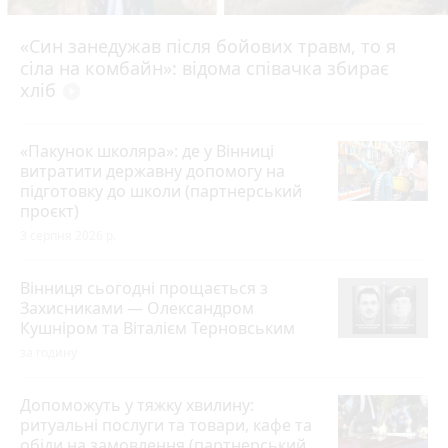
«Син занедужав після бойових травм, то я
сіла на комбайн»: відома співачка збирає
хліб
play_circle_filled
«Пакунок школяра»: де у Вінниці
витратити державну допомогу на
підготовку до школи (партнерський
проєкт)
3 серпня 2026 р.
Вінниця сьогодні прощається з
Захисниками — Олександром
Кушніром та Віталієм Терновським
за годину
Допоможуть у тяжку хвилину:
ритуальні послуги та товари, кафе та
обіди на замовлення (партнерський