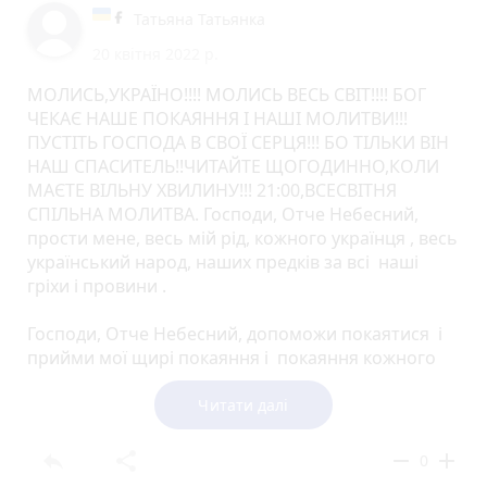
Татьяна Татьянка
20 квітня 2022 р.
МОЛИСЬ,УКРАЇНО!!!! МОЛИСЬ ВЕСЬ СВІТ!!!! БОГ
ЧЕКАЄ НАШЕ ПОКАЯННЯ І НАШІ МОЛИТВИ!!!
ПУСТІТЬ ГОСПОДА В СВОЇ СЕРЦЯ!!! БО ТІЛЬКИ ВІН
НАШ СПАСИТЕЛЬ!!ЧИТАЙТЕ ЩОГОДИННО,КОЛИ
МАЄТЕ ВІЛЬНУ ХВИЛИНУ!!! 21:00,ВСЕСВІТНЯ
СПІЛЬНА МОЛИТВА. Господи, Отче Небесний,
прости мене, весь мій рід, кожного українця , весь
український народ, наших предків за всі наші
гріхи і провини .
Господи, Отче Небесний, допоможи покаятися і
прийми мої щирі покаяння і покаяння кожного
українця, всього українського народу. Амінь!
Читати далі
Господи, наш Небесний Отче, благослови.
допоможи прийняти Тебе в своє серце, в серце
reply
share
remove
add
0
кожного українця ; навернутися до Тебе всьому