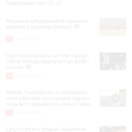
Повітряних сил
photo_camera
play_circle_filled
Фекальне забруднення й паразити
виявили у водоймах Вінниці
photo_camera
15
Вчора о 15:12
Підлітки ризикують життям заради
TikTok: поліція звернулася до дітей і
батьків
play_circle_filled
14
5 серпня 2026 р.
Майже 15 мільйонів на «плаваючі»
люки у Вінниці: хто отримав підряд і
чому місто відмовляється від старих
12
6 серпня 2026 р.
Сунуть грози з градом і шквалами.