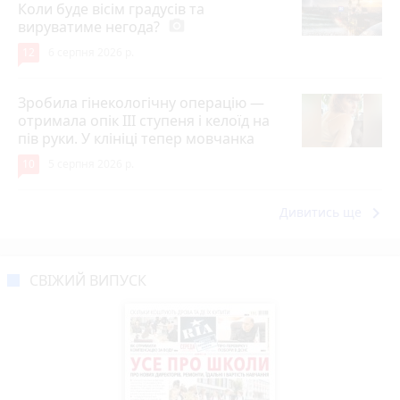
Коли буде вісім градусів та
вируватиме негода?
photo_camera
12
6 серпня 2026 р.
Зробила гінекологічну операцію —
отримала опік ІІІ ступеня і келоїд на
пів руки. У клініці тепер мовчанка
10
5 серпня 2026 р.
keyboard_arrow_right
Дивитись ще
СВІЖИЙ ВИПУСК