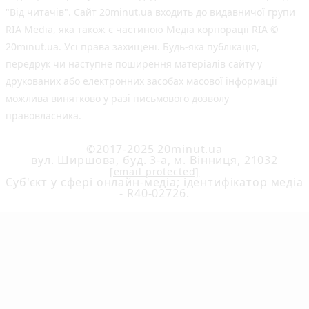
"Від читачів". Сайт 20minut.ua входить до видавничої групи
RIA Media, яка також є частиною Медіа корпорації RIA ©
20minut.ua. Усі права захищені. Будь-яка публiкацiя,
передрук чи наступне поширення матеріалів сайту у
друкованих або електронних засобах масової інформації
можлива винятково у разі письмового дозволу
правовласника.
©2017-2025 20minut.ua
вул. Ширшова, буд. 3-а, м. Вінниця, 21032
[email protected]
Cуб'єкт у сфері онлайн-медіа; ідентифікатор медіа
- R40-02726.