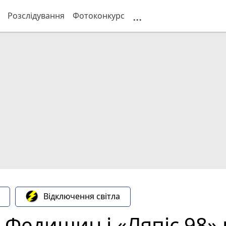
...
Розслідування
Фотоконкурс
Відключення світла
 Федишин і «Ляпіс 98»