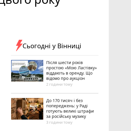
Сьогодні у Вінниці
Після шести років
простою «Мою Ластівку»
віддають в оренду. Що
відомо про аукціон
2 години тому
До 170 тисяч і без
попереджень: у Раді
готують великі штрафи
за російську музику
3 години тому