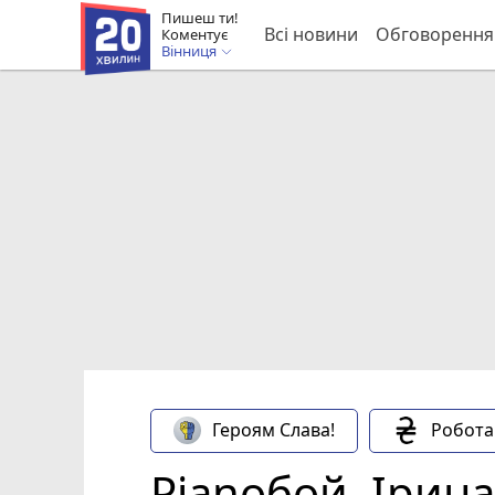
Пишеш ти!
Всі новини
Обговорення
Коментує
Вінниця
Героям Слава!
Робота
Pianoбой, Ірина