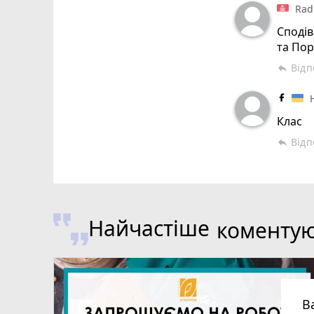
Rad
Сподів
та Пор
Відп
reply
Клас
Відп
reply
Найчастіше
коменту
В