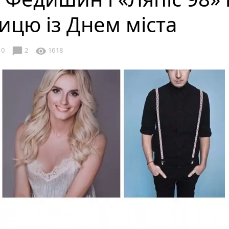
ицю із Днем міста
chat_bubble
visibility
0
2
1618