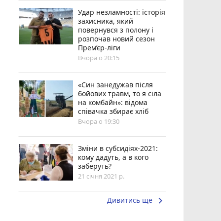
Удар незламності: історія
захисника, який
повернувся з полону і
розпочав новий сезон
Прем’єр-ліги
Вчора о 20:15
«Син занедужав після
бойових травм, то я сіла
на комбайн»: відома
співачка збирає хліб
Вчора о 19:30
Зміни в субсидіях-2021:
кому дадуть, а в кого
заберуть?
21 січня 2021 р.
keyboard_arrow_right
Дивитись ще