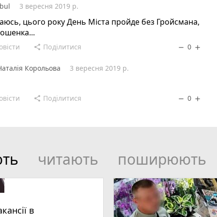
bul
3 вересня 2019 р.
аюсь, цього року День Міста пройде без Гройсмана,
ошенка...
овісти
Поділитися
0
share
remove
add
Наталія Корольова
3 вересня 2019 р.
овісти
Поділитися
0
share
remove
add
ють
читають
поширюють
акансії в