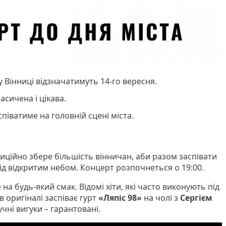
у Вінниці відзначатимуть 14-го вересня.
асичена і цікава.
співатиме на головній сцені міста.
иційно збере більшість вінничан, аби разом заспівати
під відкритим небом. Концерт розпочнеться о 19:00.
на будь-який смак. Відомі хіти, які часто виконують під
 в оригіналі заспіває гурт
«Ляпіс 98»
на чолі з
Сергієм
гучні вигуки – гарантовані.