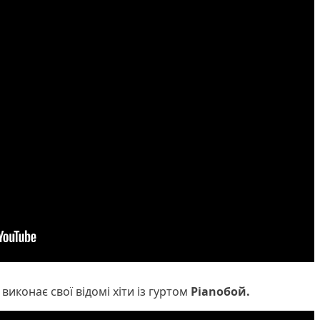
виконає свої відомі хіти із гуртом
Pianoбoй.