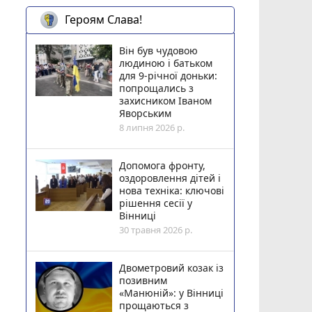
Героям Слава!
Він був чудовою
людиною і батьком
для 9-річної доньки:
попрощались з
захисником Іваном
Яворським
8 липня 2026 р.
Допомога фронту,
оздоровлення дітей і
нова техніка: ключові
рішення сесії у
Вінниці
30 травня 2026 р.
Двометровий козак із
позивним
«Манюній»: у Вінниці
прощаються з