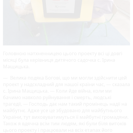
Головною натхненницею цього проекту всі ці довгі
місяці була керівниця дитячого садочка с. Ірина
Мащицька.
— Велика подяка Богові, що ми могли здійснити цей
проект у надскладний для нашої країни час, — сказала
с. Ірина Мащицька. — Коли йде війна, коли ми
бачимо навколо руйнування і смерть, людські
трагедії, — Господь дає нам такий промінець надії на
майбутнє. Адже усе це збудовано для майбутнього
України, тут виховуватимуться її майбутні громадяни.
Також я вдячна всім тим людям, які були біля витоків
цього проекту і працювали на всіх етапах його