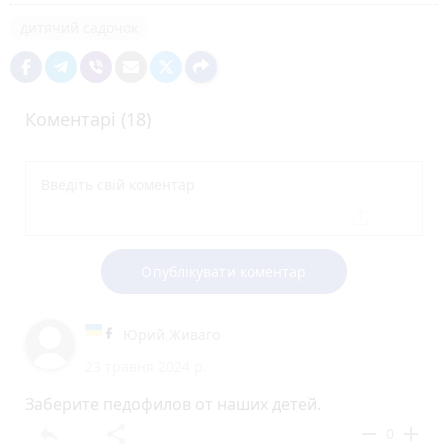
дитячий садочок
Коментарі (18)
Опублікувати коментар
Юрий Живаго
23 травня 2024 р.
Заберите педофилов от наших детей.
reply
share
remove
add
0