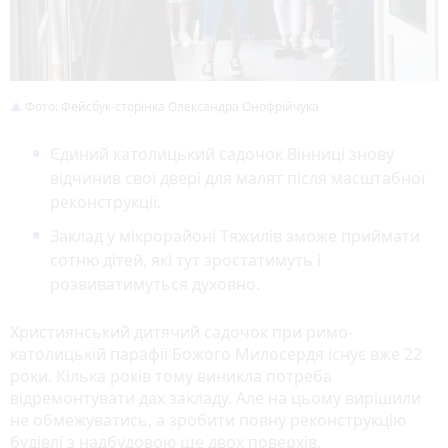
Фото: Фейсбук-сторінка Олександра Онофрійчука
Єдиний католицький садочок Вінниці знову
відчинив свої двері для малят після масштабної
реконструкції.
Заклад у мікрорайоні Тяжилів зможе приймати
сотню дітей, які тут зростатимуть і
розвиватимуться духовно.
Християнський дитячий садочок при римо-
католицькій парафії Божого Милосердя існує вже 22
роки. Кілька років тому виникла потреба
відремонтувати дах закладу. Але на цьому вирішили
не обмежуватись, а зробити повну реконструкцію
будівлі з надбудовою ще двох поверхів.