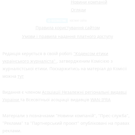
Новини компаній
Огляди
Правила користування сайтом
Умови і правила надання платного доступу
Редакція керується в своїй роботі
"Кодексом етики
українського журналіста"
, затвердженим Комісією з
журналістської етики. Поскаржитись на матеріал до Комісії
можна
тут
Видання є членом
Асоціації Незалежні регіональні видавці
України
та Всесвітньої асоціації видавців
WAN-IFRA
Матеріали з позначками "Новини компаній", "Прес-служба",
"Реклама" та "Партнерський проєкт" опубліковані на правах
реклами.