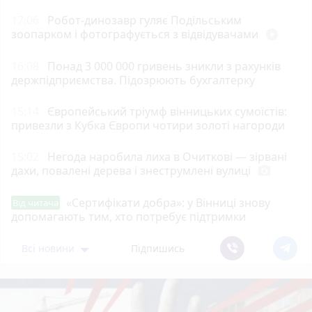
17:06
Робот-динозавр гуляє Подільським
зоопарком і фотографується з відвідувачами
play_circle_filled
16:08
Понад 3 000 000 гривень зникли з рахунків
держпідприємства. Підозрюють бухгалтерку
15:14
Європейський тріумф вінницьких сумоїстів:
привезли з Кубка Європи чотири золоті нагороди
15:02
Негода наробила лиха в Очиткові — зірвані
дахи, повалені дерева і знеструмлені вулиці
photo_camera
«Сертифікати добра»: у Вінниці знову
Від читача
допомагають тим, хто потребує підтримки
Всі новини
Підпишись