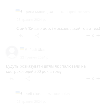
Ірина Мащицька
Юрий Живаго
reply
23 травня 2024 р.
Юрий Живаго ооо, і москальський говір теж!
reply
share
remove
add
0
Rudi Ukas
22 травня 2024 р.
Будуть розказувати дітям як спалювали на
кострах людей 300 років тому
reply
share
remove
add
0
Rudi Ukas
Rudi Ukas
reply
23 травня 2024 р.