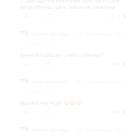
.У цей садочок бажаючих було багато,але
місця обмаль і ціна зовсім не захмарна
reply
share
remove
add
0
Марина Нестерук
Чернівецька Зоря
reply
22 травня 2024 р.
Ірина Мащицька і з чого сміятись?
reply
share
remove
add
0
Ірина Мащицька
Чернівецька Зоря
reply
22 травня 2024 р.
Марина Нестерук 😂😂😂
reply
share
remove
add
0
Марина Нестерук
Чернівецька Зоря
reply