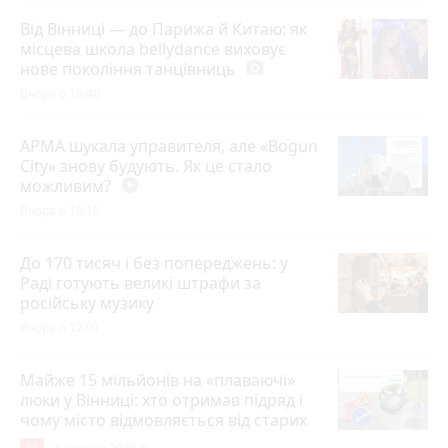
Від Вінниці — до Парижа й Китаю: як
місцева школа bellydance виховує
нове покоління танцівниць
photo_camera
Вчора о 18:40
АРМА шукала управителя, але «Bogun
City» знову будують. Як це стало
можливим?
play_circle_filled
Вчора о 19:15
До 170 тисяч і без попереджень: у
Раді готують великі штрафи за
російську музику
Вчора о 12:01
Майже 15 мільйонів на «плаваючі»
люки у Вінниці: хто отримав підряд і
чому місто відмовляється від старих