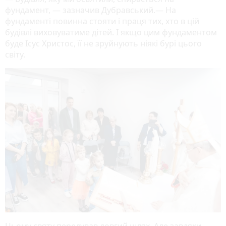
фундамент, — зазначив Дубравський.— На
фундаменті повинна стояти і праця тих, хто в цій
будівлі виховуватиме дітей. І якщо цим фундаментом
буде Ісус Христос, її не зруйнують ніякі бурі цього
світу.
Цьому святу передував довгий шлях. Але завдяки