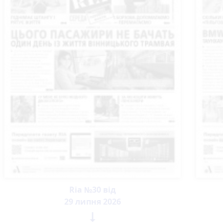
Ria №30 від
29 липня 2026
