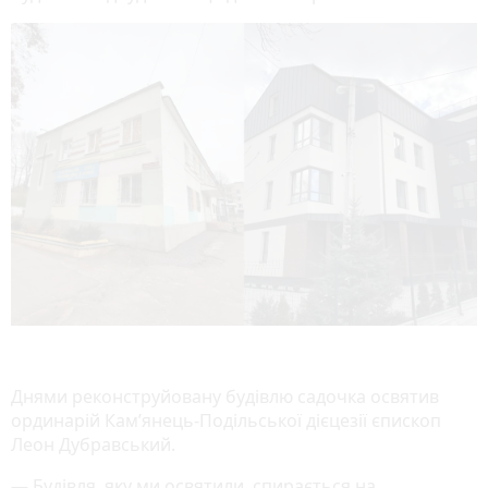
Днями реконструйовану будівлю садочка освятив
ординарій Кам’янець-Подільської дієцезії єпископ
Леон Дубравський.
— Будівля, яку ми освятили, спирається на