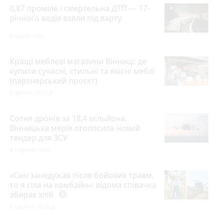
0,87 проміле і смертельна ДТП — 17-
річного водія взяли під варту
годину тому
Кращі меблеві магазини Вінниці: де
купити сучасні, стильні та якісні меблі
(партнерський проєкт)
8 липня 2026 р.
Сотня дронів за 18,4 мільйона.
Вінницька мерія оголосила новий
тендер для ЗСУ
4 години тому
«Син занедужав після бойових травм,
то я сіла на комбайн»: відома співачка
збирає хліб
play_circle_filled
6 серпня 2026 р.