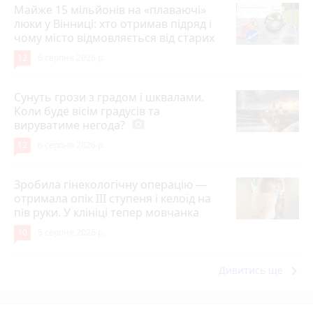
Майже 15 мільйонів на «плаваючі»
люки у Вінниці: хто отримав підряд і
чому місто відмовляється від старих
12
6 серпня 2026 р.
Сунуть грози з градом і шквалами.
Коли буде вісім градусів та
вируватиме негода?
photo_camera
12
6 серпня 2026 р.
Зробила гінекологічну операцію —
отримала опік ІІІ ступеня і келоїд на
пів руки. У клініці тепер мовчанка
10
5 серпня 2026 р.
keyboard_arrow_right
Дивитись ще