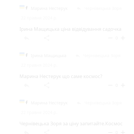
Марина Нестерук
Чернівецька Зоря
reply
22 травня 2024 р.
Ірина Мащицька ціна відвідування садочка
reply
share
remove
add
0
Ірина Мащицька
Чернівецька Зоря
reply
22 травня 2024 р.
Марина Нестерук що саме космос?
reply
share
remove
add
0
Марина Нестерук
Чернівецька Зоря
reply
22 травня 2024 р.
Чернівецька Зоря за ціну запитайте.Космос
reply
share
remove
add
0