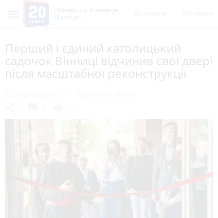
Пишеш ти! Коментує
Всі новини
Обговорен
Вінниця
Перший і єдиний католицький
садочок Вінниці відчинив свої двері
після масштабної реконструкції
22 травня 2024 р.
Лариса ОЛІЙНИК
chat_bubble
share
visibility
3
18
2395