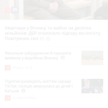
17
Квартири у Вінниці та майно на десятки
6 серпня 2026 р.
мільйонів: ДБР оголосило підозру екслогісту
Повітряних сил
photo_camera
play_circle_filled
Фекальне забруднення й паразити
виявили у водоймах Вінниці
photo_camera
15
Вчора о 15:12
Підлітки ризикують життям заради
TikTok: поліція звернулася до дітей і
батьків
play_circle_filled
14
5 серпня 2026 р.