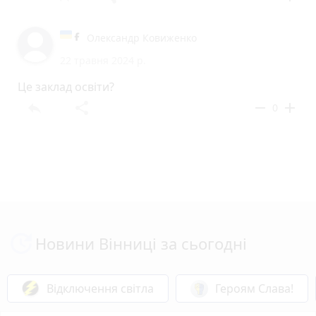
Олександр Ковиженко
22 травня 2024 р.
Це заклад освіти?
reply
share
remove
add
0
Новини Вінниці за сьогодні
Відключення світла
Героям Слава!