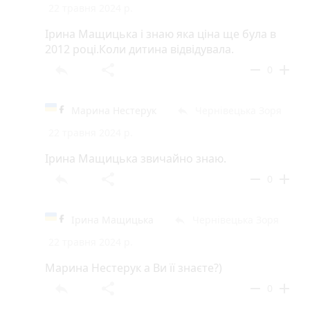
22 травня 2024 р.
Ірина Мащицька і знаю яка ціна ще була в
2012 році.Коли дитина відвідувала.
reply
share
remove
add
0
Марина Нестерук
Чернівецька Зоря
reply
22 травня 2024 р.
Ірина Мащицька звичайно знаю.
reply
share
remove
add
0
Ірина Мащицька
Чернівецька Зоря
reply
22 травня 2024 р.
Марина Нестерук а Ви її знаєте?)
reply
share
remove
add
0