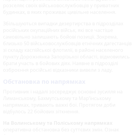
розселяє своїх військовослужбовців у приватних
будинках, в яких проживає цивільне населення.
Збільшуються випадки дезертирства в підрозділах
російських окупаційних військ, які все частіше
самовільно залишають бойові позиції. Зокрема,
близько 50 військовослужбовців етнічних дагестанців
зі складу каспійської флотилії, в районі населеного
пункту Дорожнянка Запорізької області, відмовились
брати участь в бойових діях. Наявне в підрозділі
озброєння російські відказники вивели з ладу.
Обстановка по напрямках
Противник і надалі зосереджує основні зусилля на
Лиманському, Бахмутському та Мар’їнському
напрямках, тривають важкі бої. Протягом доби
відбулось 22 бойових зіткнення.
На Волинському та Поліському напрямках
оперативна обстановка без суттєвих змін. Ознак