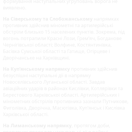
формування наступальних угруповань ворога не
виявлено.
На Сіверському та Слобожанському
напрямках
противник здійснив мінометні та артилерійські
обстріли близько 15 населених пунктів. Зокрема, під
вогонь потрапили Красні Лози, Грем’яч, Богданове
Чернігівської області; Волфине, Костянтинівка,
Басівка Сумської області та Гатище, Огірцеве і
Дворічанське на Харківщині.
На Куп’янському напрямку
противник здійснив
безуспішні наступальні дії в напрямку
Новоселівського Луганської області. Завдав
авіаційних ударів в районах Кислівки, Котлярівки та
Берестового Харківської області. Артилерійських і
мінометних обстрілів противника зазнали Путникове,
Фиголівка, Дворічна, Масютівка, Куп’янськ і Кислівка
Харківської області.
На Лиманському напрямку
, протягом доби,