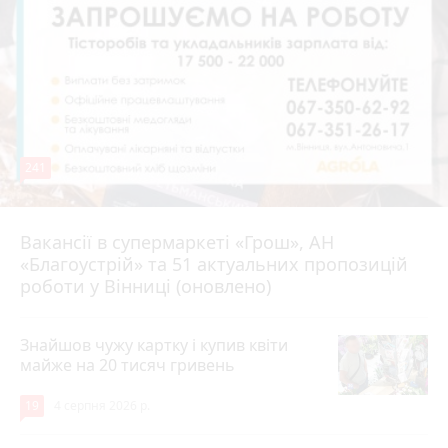
241
Вакансії в супермаркеті «Грош», АН
4 серпня 2026 р.
«Благоустрій» та 51 актуальних пропозицій
роботи у Вінниці (оновлено)
Знайшов чужу картку і купив квіти
майже на 20 тисяч гривень
19
4 серпня 2026 р.