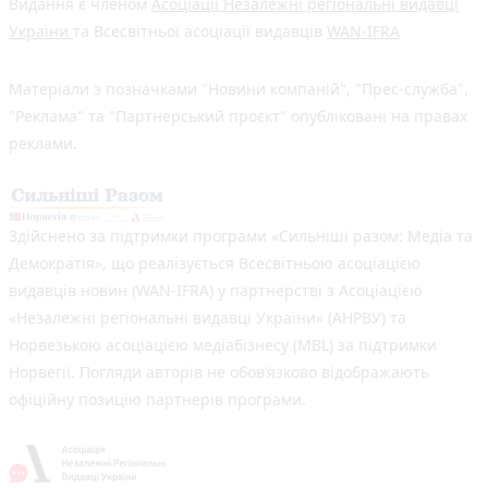
Видання є членом
Асоціації Незалежні регіональні видавці
України
та Всесвітньої асоціації видавців
WAN-IFRA
Матеріали з позначками "Новини компаній", "Прес-служба",
"Реклама" та "Партнерський проєкт" опубліковані на правах
реклами.
Здійснено за підтримки програми «Сильніші разом: Медіа та
Демократія», що реалізується Всесвітньою асоціацією
видавців новин (WAN-IFRA) у партнерстві з Асоціацією
«Незалежні регіональні видавці України» (АНРВУ) та
Норвезькою асоціацією медіабізнесу (MBL) за підтримки
Норвегії. Погляди авторів не обов’язково відображають
офіційну позицію партнерів програми.