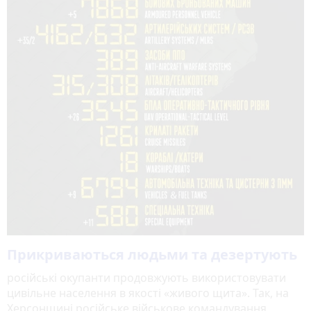
Прикриваються людьми та дезертують
російські окупанти продовжують використовувати
цивільне населення в якості «живого щита». Так, на
Херсонщині російське військове командування