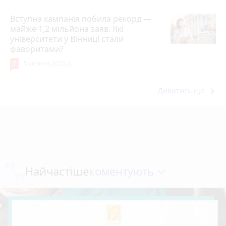
Вступна кампанія побила рекорд —
майже 1,2 мільйона заяв. Які
університети у Вінниці стали
фаворитами?
7
5 серпня 2026 р.
keyboard_arrow_right
Дивитись ще
коментують
Найчастіше