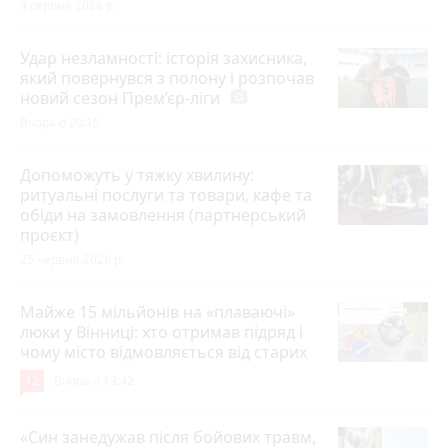
3 серпня 2026 р.
Удар незламності: історія захисника,
який повернувся з полону і розпочав
новий сезон Прем’єр-ліги
photo_camera
Вчора о 20:15
Допоможуть у тяжку хвилину:
ритуальні послуги та товари, кафе та
обіди на замовлення (партнерський
проєкт)
25 червня 2026 р.
Майже 15 мільйонів на «плаваючі»
люки у Вінниці: хто отримав підряд і
чому місто відмовляється від старих
12
Вчора о 13:42
«Син занедужав після бойових травм,