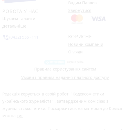
Вадим Павлов
Звернутися
РОБОТА У НАС
Шукаєм таланти
Детальніше
КОРИСНЕ
phone_in_talk
(0432) 555 -111
Новини компаній
Огляди
Правила користування сайтом
Умови і правила надання платного доступу
Редакція керується в своїй роботі
"Кодексом етики
українського журналіста"
, затвердженим Комісією з
журналістської етики. Поскаржитись на матеріал до Комісії
можна
тут