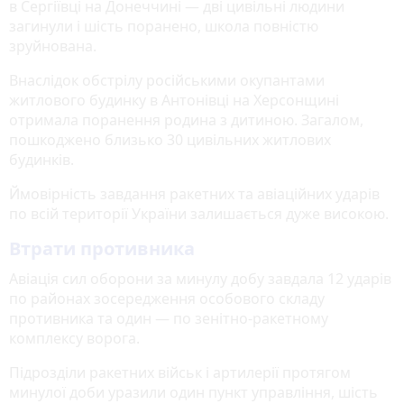
в Сергіївці на Донеччині — дві цивільні людини
загинули і шість поранено, школа повністю
зруйнована.
Внаслідок обстрілу російськими окупантами
житлового будинку в Антонівці на Херсонщині
отримала поранення родина з дитиною. Загалом,
пошкоджено близько 30 цивільних житлових
будинків.
Ймовірність завдання ракетних та авіаційних ударів
по всій території України залишається дуже високою.
Втрати противника
Авіація сил оборони за минулу добу завдала 12 ударів
по районах зосередження особового складу
противника та один — по зенітно-ракетному
комплексу ворога.
Підрозділи ракетних військ і артилерії протягом
минулої доби уразили один пункт управління, шість