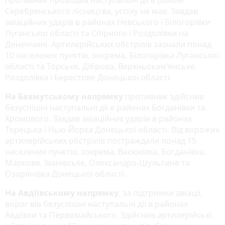
противник проводив наступальні дії в районі
Серебрянського лісництва, успіху не мав. Завдав
авіаційних ударів в районах Невського і Білогорівки
Луганської області та Спірного і Роздолівки на
Донеччині. Артилерійських обстрілів зазнали понад
10 населених пунктів, зокрема, Білогорівка Луганської
області та Торське, Діброва, Верхньокам’янське,
Роздолівка і Берестове Донецької області.
На Бахмутському напрямку
противник здійснив
безуспішні наступальні дії в районах Богданівки та
Хромового. Завдав авіаційних ударів в районах
Торецька і Нью-Йорка Донецької області. Від ворожих
артилерійських обстрілів постраждали понад 15
населених пунктів, зокрема, Васюківка, Богданівка,
Маркове, Іванівське, Олександро-Шультине та
Озарянівка Донецької області.
На Авдіївському напрямку
, за підтримки авіації,
ворог вів безуспішні наступальні дії в районах
Авдіївки та Первомайського. Здійснив артилерійські