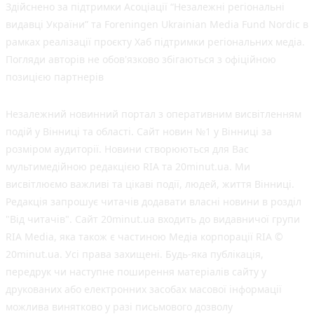
Здійснено за підтримки Асоціації “Незалежні регіональні
видавці України” та Foreningen Ukrainian Media Fund Nordic в
рамках реалізації проєкту Хаб підтримки регіональних медіа.
Погляди авторів не обов'язково збігаються з офіційною
позицією партнерів
Незалежний новинний портал з оперативним висвітленням
подій у Вінниці та області. Сайт новин №1 у Вінниці за
розміром аудиторії. Новини створюються для Вас
мультимедійною редакцією RIA та 20minut.ua. Ми
висвітлюємо важливі та цікаві події, людей, життя Вінниці.
Редакція запрошує читачів додавати власні новини в розділ
"Від читачів". Сайт 20minut.ua входить до видавничої групи
RIA Media, яка також є частиною Медіа корпорації RIA ©
20minut.ua. Усі права захищені. Будь-яка публiкацiя,
передрук чи наступне поширення матеріалів сайту у
друкованих або електронних засобах масової інформації
можлива винятково у разі письмового дозволу