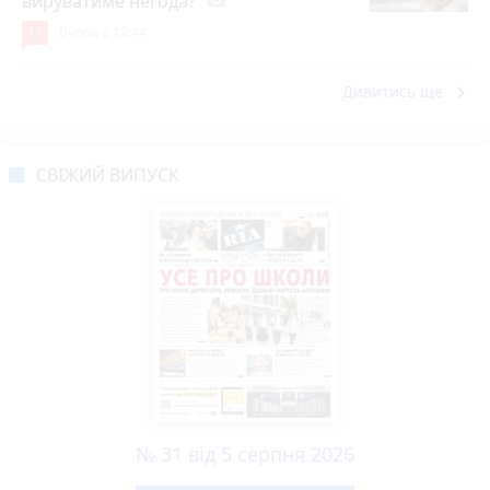
вируватиме негода?
photo_camera
11
Вчора о 12:44
keyboard_arrow_right
Дивитись ще
СВІЖИЙ ВИПУСК
№ 31 від 5 серпня 2026