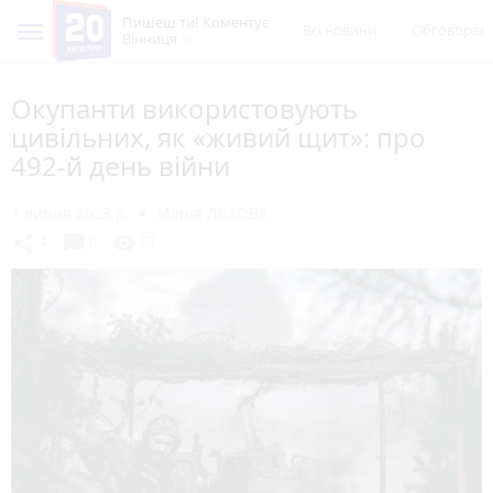
Пишеш ти! Коментує
Всі новини
Обговорен
Вінниця
Окупанти використовують
цивільних, як «живий щит»: про
492-й день війни
1 липня 2023 р.
Марія ЛЄХОВА
chat_bubble
share
visibility
4
0
63