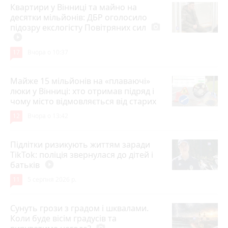
Квартири у Вінниці та майно на
десятки мільйонів: ДБР оголосило
підозру екслогісту Повітряних сил
photo_camera
play_circle_filled
17
Вчора о 10:37
Майже 15 мільйонів на «плаваючі»
люки у Вінниці: хто отримав підряд і
чому місто відмовляється від старих
12
Вчора о 13:42
Підлітки ризикують життям заради
TikTok: поліція звернулася до дітей і
батьків
play_circle_filled
11
5 серпня 2026 р.
Сунуть грози з градом і шквалами.
Коли буде вісім градусів та