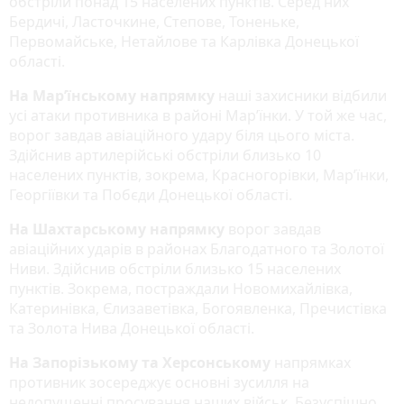
обстріли понад 15 населених пунктів. Серед них
Бердичі, Ласточкине, Степове, Тоненьке,
Первомайське, Нетайлове та Карлівка Донецької
області.
На Мар’їнському напрямку
наші захисники відбили
усі атаки противника в районі Мар’їнки. У той же час,
ворог завдав авіаційного удару біля цього міста.
Здійснив артилерійські обстріли близько 10
населених пунктів, зокрема, Красногорівки, Мар’їнки,
Георгіївки та Побєди Донецької області.
На Шахтарському напрямку
ворог завдав
авіаційних ударів в районах Благодатного та Золотої
Ниви. Здійснив обстріли близько 15 населених
пунктів. Зокрема, постраждали Новомихайлівка,
Катеринівка, Єлизаветівка, Богоявленка, Пречистівка
та Золота Нива Донецької області.
На Запорізькому та Херсонському
напрямках
противник зосереджує основні зусилля на
недопущенні просування наших військ. Безуспішно