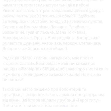
намагався провести наступальні дії в районі
Рівнополя, зазнав втрат. Завдав авіаційного удару в
районі Антонівки Херсонської області. Здійснив
артилерійські обстріли понад 50 населених пунктів.
Сереж них Новодарівка, Левадне, Гуляйполе,
Залізничне, Гуляйпільське, Мала Токмачка,
Новоданилівка, Оріхів, Новоандріївка Запорізької
області та Дудчани, Антонівка, Херсон, Степанівка,
Дніпровське Херсонської області.
Редакція RIA/20 хвилин, нагадаємо, має
проєкт
«‎Героям Слава!»
‎. Розповідаємо вінничанам про
наших неймовірних бійців, щоб слава про них та їхню
мужність летіли далеко за межі України! Нам є ким
пишатися!
Також ми часто пишемо про волонтерів та
організації, які допомагають армії та постраждалим
від війни. Всі історії зібрали у рубриці «Герої тилу».
Почитати їх ви можете за
посиланням
.