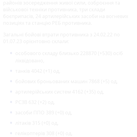
районів зосередження живої сили, озброєння та
військової техніки противника, три склади
боєприпасів, 24 артилерійських засоби на вогневих
позиціях та станцію РЕБ противника.
Загальні бойові втрати противника з 24.02.22 по
01.07.23 орієнтовно склали:
особового складу близько 228870 (+530) осіб
ліквідовано,
танків 4042 (+1) од,
бойових броньованих машин 7868 (+5) од,
артилерійських систем 4162 (+35) од,
РСЗВ 632 (+2) од,
засоби ППО 389 (+0) од,
літаків 315 (+0) од,
гелікоптерів 308 (+0) од,