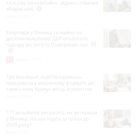
то я сіла на комбайн»: відома співачка
збирає хліб
play_circle_filled
Вчора о 19:30
Квартири у Вінниці та майно на
десятки мільйонів: ДБР оголосило
підозру екслогісту Повітряних сил
photo_camera
play_circle_filled
17
Вчора о 10:37
Три вінницькі ліцеї продовжать
працювати у змішаному форматі: де
саме і чому бракує місць в укриттях
Вчора о 18:20
177 мільйонів витратять на ветеранів
у Вінниці. На що підуть ці гроші до
2029 року?
Вчора о 12:21