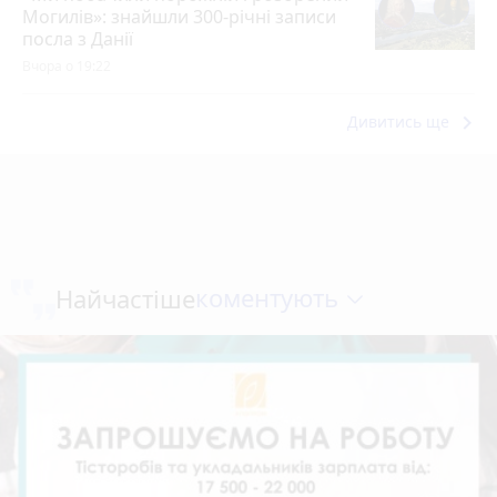
Могилів»: знайшли 300-річні записи
посла з Данії
Вчора о 19:22
keyboard_arrow_right
Дивитись ще
коментують
Найчастіше