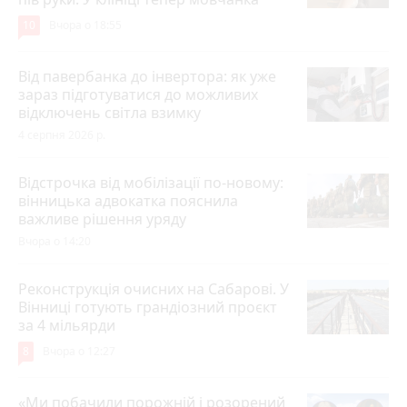
10
Вчора о 18:55
Від павербанка до інвертора: як уже
зараз підготуватися до можливих
відключень світла взимку
4 серпня 2026 р.
Відстрочка від мобілізації по-новому:
вінницька адвокатка пояснила
важливе рішення уряду
Вчора о 14:20
Реконструкція очисних на Сабарові. У
Вінниці готують грандіозний проєкт
за 4 мільярди
8
Вчора о 12:27
«Ми побачили порожній і розорений