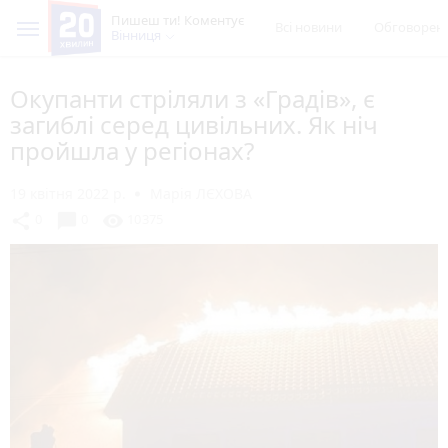
Пишеш ти! Коментує
Всі новини
Обговорен
Вінниця
Окупанти стріляли з «Градів», є
загиблі серед цивільних. Як ніч
пройшла у регіонах?
19 квітня 2022 р.
Марія ЛЄХОВА
chat_bubble
share
visibility
0
0
10375