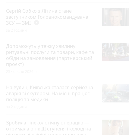
Сергій Собко з Літина стане
заступником Головнокомандувача
ЗСУ — ЗМІ
play_circle_filled
за 2 години
Допоможуть у тяжку хвилину:
ритуальні послуги та товари, кафе та
обіди на замовлення (партнерський
проєкт)
25 червня 2026 р.
На вулиці Київська сталася серйозна
аварія зі скутером. На місці працює
поліція та медики
за 2 години
Зробила гінекологічну операцію —
отримала опік ІІІ ступеня і келоїд на
пів руки. У клініці тепер мовчанка