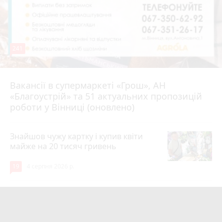
241
Вакансії в супермаркеті «Грош», АН
4 серпня 2026 р.
«Благоустрій» та 51 актуальних пропозицій
роботи у Вінниці (оновлено)
Знайшов чужу картку і купив квіти
майже на 20 тисяч гривень
19
4 серпня 2026 р.
Парк біля лікарні імені Ющенка
занепадає. Але грошей на його
відновлення немає
photo_camera