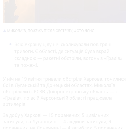
МИКОЛАЇВ, ПОЖЕЖА ПІСЛЯ ОБСТРІЛУ, ФОТО ДСНС
Всю Україну цілу ніч сколихували повітряні
тривоги. Є області, де ситуація була вкрай
складною — ракетні обстріли, вогонь з «Градів»
та пожежі.
У ніч на 19 квітня тривали обстріли Харкова, точилися
бої в Луганській та Донецькій областях, Миколаїв
обстріляли із РСЗВ, Дніпропетровську область — з
«Градів», по всій Херсонській області працювала
артилерія.
За добу у Харкові — 15 поранених, 5 цивільних
загинули, на Луганщині — 4 людини загинули, 9
поранених, на Донеччині — 4 загиблих, 5 поранених.