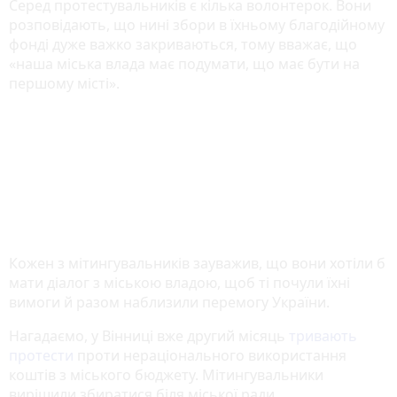
Серед протестувальників є кілька волонтерок. Вони
розповідають, що нині збори в їхньому благодійному
фонді дуже важко закриваються, тому вважає, що
«наша міська влада має подумати, що має бути на
першому місті».
Кожен з мітингувальників зауважив, що вони хотіли б
мати діалог з міською владою, щоб ті почули їхні
вимоги й разом наблизили перемогу України.
Нагадаємо, у Вінниці вже другий місяць
тривають
протести
проти нераціонального використання
коштів з міського бюджету. Мітингувальники
вирішили збиратися біля міської ради