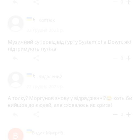
reply
share
remove
add
0
Коптюх
22 грудня 2023 р.
Музичний супровід від гурту System of a Down, які
підтримують путіна
reply
share
remove
add
0
Видалений
22 грудня 2023 р.
А толку? Моргунов знову у відрядженні?😂 хоть би
вийшов до людей, але сховалось як криса!
reply
share
remove
add
0
Вадик Микроб