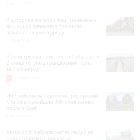
Вчора о 19:57
Відстрочка від мобілізації по-новому:
вінницька адвокатка пояснила
важливе рішення уряду
9 годин тому
Реконструкція очисних на Сабарові. У
Вінниці готують грандіозний проєкт
за 4 мільярди
7
11 годин тому
«Ми побачили порожній і розорений
Могилів»: знайшли 300-річні записи
посла з Данії
4 години тому
Атака росії забрала життя людей на
станції Квітнева: поїзди до