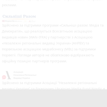
реклами.
Здійснено за підтримки програми «Сильніші разом: Медіа та
Демократія», що реалізується Всесвітньою асоціацією
видавців новин (WAN-IFRA) у партнерстві з Асоціацією
«Незалежні регіональні видавці України» (АНРВУ) та
Норвезькою асоціацією медіабізнесу (MBL) за підтримки
Норвегії. Погляди авторів не обов’язково відображають
офіційну позицію партнерів програми.
Здійснено за підтримки Асоціації “Незалежні регіональні
видавці України” та Foreningen Ukrainian Media Fund Nordic в
рамках реалізації проєкту Хаб підтримки регіональних медіа.
Погляди авторів не обов'язково збігаються з офіційною
позицією партнерів