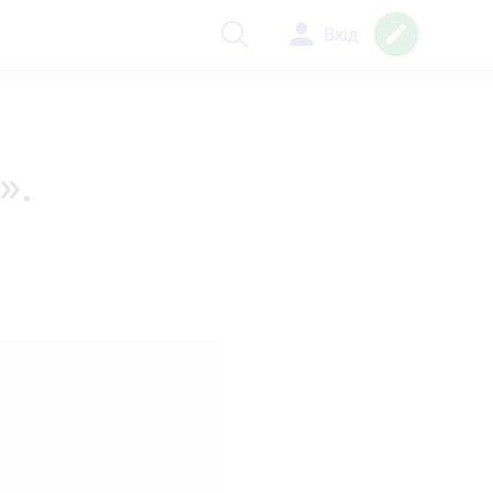
person
create
Вхід
».