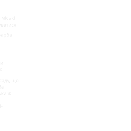
 міські
нуватися
 фарба
ли
:
саду, що
За
ьки ж
і-