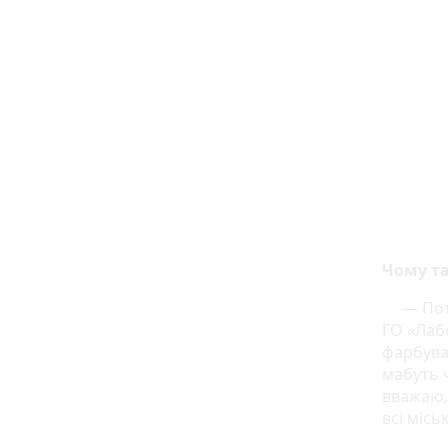
Чому та
— Пот
ГО «Лаб
фарбувал
мабуть ч
вважаю,
всі місь