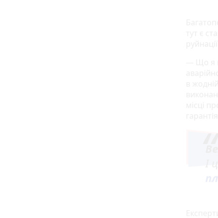
Багатоп
тут є с
руйнації
— Що я 
аварійн
в жодні
виконан
місці пр
гаранті
Ве
І 
пл
Експерт