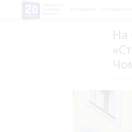
Пишеш ти!
Всі новини
Обговорення
Коментує
Вінниця
На
«С
Чом
21 лютого