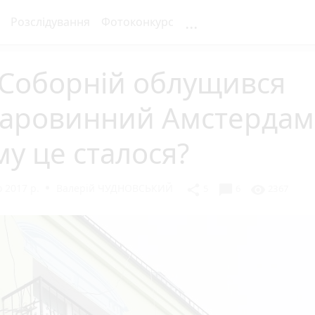
...
Розслідування
Фотоконкурс
 Соборній облущився
таровинний Амстердам
у це сталося?
 2017 р.
Валерій ЧУДНОВСЬКИЙ
chat_bubble
share
visibility
5
6
2367