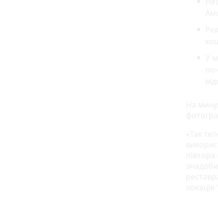
Не
Амс
Рек
кош
У м
поч
від
На мину
фотогра
«Так те
використ
півтора 
знадоби
реставр
локація 