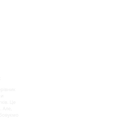
:
ерівник
Ми
ків. Це
. Але,
рбовуємо