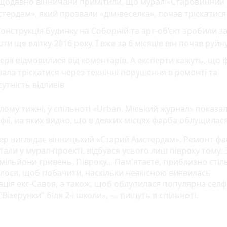
щодавно вінничани примітили, що мурал «Старовинний
тердам», який прозвали «дім-веселка», почав тріскатися
онструкція будинку на Соборній та арт-об’єкт зробили за
ти ще влітку 2016 року. І вже за 6 місяців він почав руй
ерії відмовилися від коментарів. А експерти кажуть, що
ала тріскатися через технічні порушення в ремонті та
сутність відливів
лому тижні, у спільноті «Urban. Міський журнал» показа
фії, на яких видно, що в деяких місцях фарба облущилася
пер виглядає вінницький «Старий Амстердам». Ремонт фа
али у мурал-проекті, відбувся усього лиш півроку тому. 
мільйони гривень. Півроку... Пам'ятаєте, приблизно стіл
лося, щоб побачити, наскільки неякісною виявилась
ація екс-Савоя, а також, щоб облупилася популярна селф
"Візерунки" біля 2-ї школи», — пишуть в спільноті.