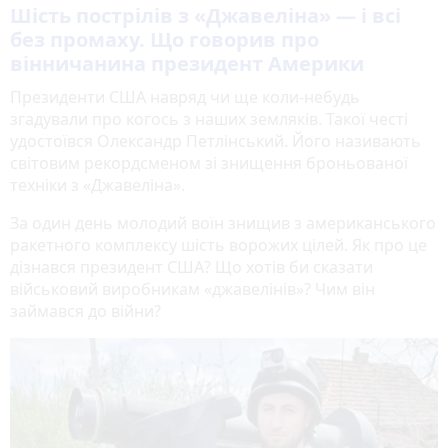
Шість пострілів з «Джавеліна» — і всі
без промаху. Що говорив про
вінничанина президент Америки
Президенти США навряд чи ще коли-небудь
згадували про когось з наших земляків. Такої честі
удостоївся Олександр Петлінський. Його називають
світовим рекордсменом зі знищення броньованої
техніки з «Джавеліна».
За один день молодий воїн знищив з американського
ракетного комплексу шість ворожих цілей. Як про це
дізнався президент США? Що хотів би сказати
військовий виробникам «джавелінів»? Чим він
займався до війни?