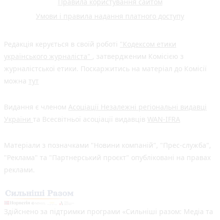
Правила користування сайтом
Умови і правила надання платного доступу
Редакція керується в своїй роботі
"Кодексом етики
українського журналіста"
, затвердженим Комісією з
журналістської етики. Поскаржитись на матеріал до Комісії
можна
тут
Видання є членом
Асоціації Незалежні регіональні видавці
України
та Всесвітньої асоціації видавців
WAN-IFRA
Матеріали з позначками "Новини компаній", "Прес-служба",
"Реклама" та "Партнерський проєкт" опубліковані на правах
реклами.
Здійснено за підтримки програми «Сильніші разом: Медіа та