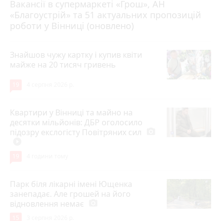
Вакансії в супермаркеті «Грош», АН
4 серпня 2026 р.
«Благоустрій» та 51 актуальних пропозицій
роботи у Вінниці (оновлено)
Знайшов чужу картку і купив квіти
майже на 20 тисяч гривень
19
4 серпня 2026 р.
Квартири у Вінниці та майно на
десятки мільйонів: ДБР оголосило
підозру екслогісту Повітряних сил
photo_camera
play_circle_filled
19
4 години тому
Парк біля лікарні імені Ющенка
занепадає. Але грошей на його
відновлення немає
photo_camera
15
3 серпня 2026 р.