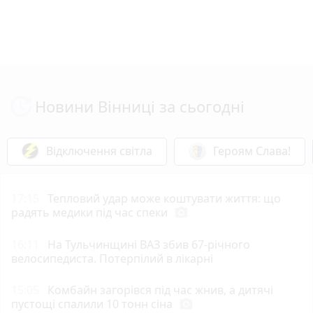
Новини Вінниці за сьогодні
Відключення світла
Героям Слава!
17:15
Тепловий удар може коштувати життя: що
радять медики під час спеки
photo_camera
16:11
На Тульчинщині ВАЗ збив 67-річного
велосипедиста. Потерпілий в лікарні
15:05
Комбайн загорівся під час жнив, а дитячі
пустощі спалили 10 тонн сіна
photo_camera