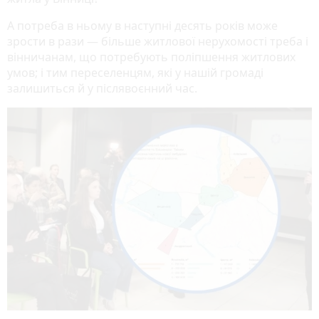
А потреба в ньому в наступні десять років може
зрости в рази — більше житлової нерухомості треба і
вінничанам, що потребують поліпшення житлових
умов; і тим переселенцям, які у нашій громаді
залишиться й у післявоєнний час.