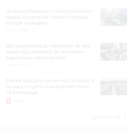
На вулиці Київська сталася серйозна
аварія зі скутером. На місці працює
поліція та медики
5 годин тому
Від павербанка до інвертора: як уже
зараз підготуватися до можливих
відключень світла взимку
4 серпня 2026 р.
Реконструкція очисних на Сабарові. У
Вінниці готують грандіозний проєкт
за 4 мільярди
9
Вчора о 12:27
keyboard_arrow_right
Дивитись ще