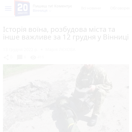
Пишеш ти! Коментує
Всі новини
Обговорен
Вінниця
Історія воїна, розбудова міста та
інше важливе за 12 грудня у Вінниці
13 грудня 2022 р.
Марія ЛЄХОВА
chat_bubble
share
visibility
0
0
410