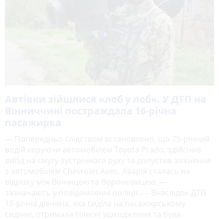
Автівки зійшлися «лоб у лоб». У ДТП на
Вінниччині постраждала 16-річна
пасажирка
— Попередньо слідством встановлено, що 75-річний
водій керуючи автомобілем Toyota Prado, здійснив
виїзд на смугу зустрічного руху та допустив зіткнення
з автомобілем Chevrolet Aveo. Аварія сталась на
відрізку між Вінницею та Вороновицею, —
зазначають у повідомленні поліції. — Внаслідок ДТП
16-річна дівчина, яка сиділа на пасажирському
сидінні, отримала тілесні ушкодження та була