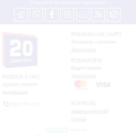
Слідкуйте за нашими новинами
РЕКЛАМА НА САЙТІ
Менеджер з реклами
Звернутися
РЕДАКТОРИ
Вадим Павлов
Звернутися
РОБОТА У НАС
Шукаєм таланти
Детальніше
КОРИСНЕ
phone_in_talk
(0432) 555 -111
Новини компаній
Огляди