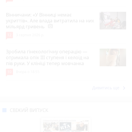
Вінничани: «У Вінниці немає
укриттів». Але влада витратила на них
мільярд гривень
photo_camera
12
3 серпня 2026 р.
Зробила гінекологічну операцію —
отримала опік ІІІ ступеня і келоїд на
пів руки. У клініці тепер мовчанка
10
Вчора о 18:55
keyboard_arrow_right
Дивитись ще
СВІЖИЙ ВИПУСК