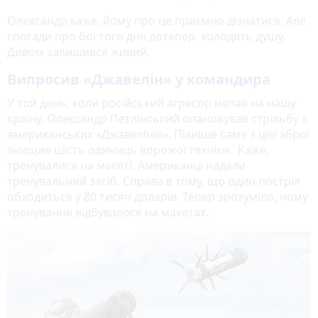
Олександр каже, йому про це приємно дізнатися. Але
спогади про бої того дня дотепер холодять душу.
Дивом залишився живий.
Випросив «Джавелін» у командира
У той день, коли російський агресор напав на нашу
країну, Олександр Петлінський опановував стрільбу з
американських «Джавелінів». Пізніше саме з цієї зброї
знищив шість одиниць ворожої техніки. Каже,
тренувалися на макеті. Американці надали
тренувальний засіб. Справа в тому, що один постріл
обходиться у 80 тисяч доларів. Тепер зрозуміло, чому
тренування відбувалося на макетах.