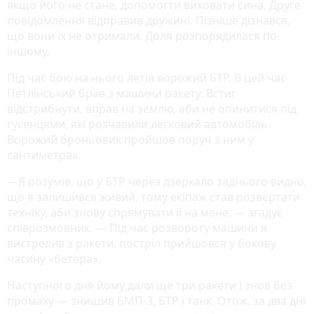
якщо його не стане, допомогти виховати сина. Друге
повідомлення відправив дружині. Пізніше дізнався,
що вони їх не отримали. Доля розпорядилася по-
іншому.
Під час бою на нього летів ворожий БТР. В цей час
Петлінський брав з машини ракету. Встиг
відстрибнути, вправ на землю, аби не опинитися під
гусенцями, які розчавили легковий автомобіль.
Ворожий броньовик пройшов поруч з ним у
сантиметрах.
—Я розумів, що у БТР через дзеркало заднього видно,
що я залишився живий, тому екіпаж став розвертати
техніку, аби знову спрямувати її на мене, — згадує
співрозмовник. — Під час розвороту машини я
вистрелив з ракети, постріл прийшовся у бокову
часину «бетера».
Наступного дня йому дали ще три ракети і знов без
промаху — знищив БМП-3, БТР і танк. Отож, за два дні