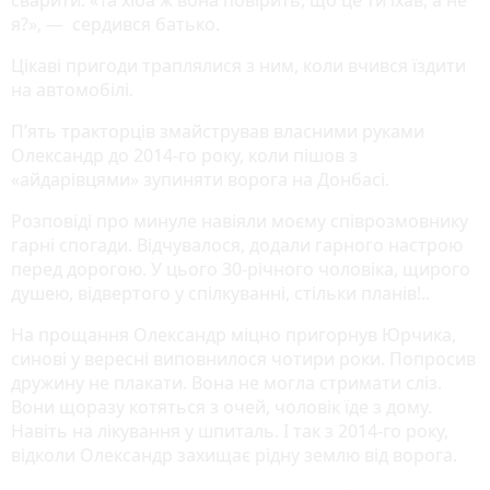
я?», — сердився батько.
Цікаві пригоди траплялися з ним, коли вчився їздити
на автомобілі.
П’ять тракторців змайстрував власними руками
Олександр до 2014-го року, коли пішов з
«айдарівцями» зупиняти ворога на Донбасі.
Розповіді про минуле навіяли моєму співрозмовнику
гарні спогади. Відчувалося, додали гарного настрою
перед дорогою. У цього 30-річного чоловіка, щирого
душею, відвертого у спілкуванні, стільки планів!..
На прощання Олександр міцно пригорнув Юрчика,
синові у вересні виповнилося чотири роки. Попросив
дружину не плакати. Вона не могла стримати сліз.
Вони щоразу котяться з очей, чоловік їде з дому.
Навіть на лікування у шпиталь. І так з 2014-го року,
відколи Олександр захищає рідну землю від ворога.