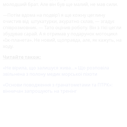
молодший брат. Але він був ще малий, не мав сили.
—Потім вдома на подвір’ї я ще кожну цеглину
очистив від штукатурки, акуратно склав, — згадує
співрозмовник. — Тато оцінив роботу. Він з тієї цегли
збудував сарай. А я отримав у подарунок мотоцикл
«Іж-планета». Не новий, щоправда, але, як кажуть, на
ходу.
Читайте також:
«Не вірила, що залишуся жива…» Що розповіла
звільнена з полону медик морської піхоти
«Основи поводження з гранатометами та ПТРК»:
вінничан запрошують на тренінг