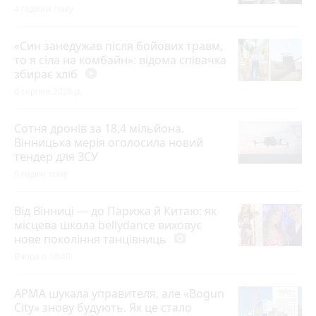
4 години тому
«Син занедужав після бойових травм,
то я сіла на комбайн»: відома співачка
збирає хліб
play_circle_filled
6 серпня 2026 р.
Сотня дронів за 18,4 мільйона.
Вінницька мерія оголосила новий
тендер для ЗСУ
6 годин тому
Від Вінниці — до Парижа й Китаю: як
місцева школа bellydance виховує
нове покоління танцівниць
photo_camera
Вчора о 18:40
АРМА шукала управителя, але «Bogun
City» знову будують. Як це стало