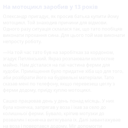
На мотоцикл заробив у 13 років
Олександр пригадує, як просив батька купити йому
мотоцикл. Той знаходив причини для відмови.
Одного разу ситуація склалася так, що тато пообіцяв
виконати прохання сина. Для цього той мав виконати
непросту роботу.
—На той час тато був на заробітках за кордоном,
згадує Петлінський. Якраз розпаювали колгоспне
майно. Нам дісталася на паї частина ферми для
худоби. Приміщення було придатне хіба що для того,
аби розібрати його на будівельні матеріали. Тато
сказав мені по телефону, якщо перевезеш цеглу з
ферми додому, приїду куплю мотоцикл.
Сашко працював день у день понад місяць. У них
була конячка, запрягав у воза і їхав за село до
колишньої ферми. Бувало, кріпив мотузки до
розвалин і конячка витягувала їх. Далі завантажував
на воза і повертався додому. Міг допомогти