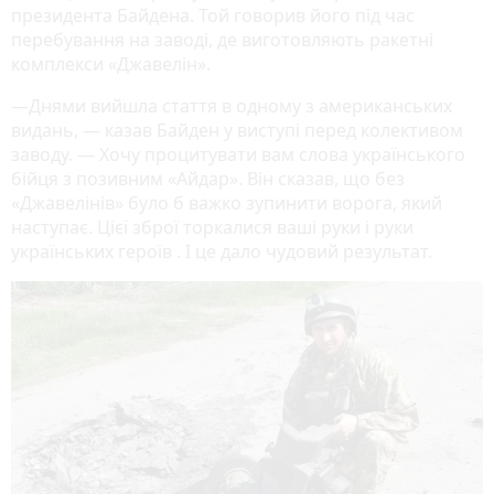
президента Байдена. Той говорив його під час
перебування на заводі, де виготовляють ракетні
комплекси «Джавелін».
—Днями вийшла стаття в одному з американських
видань, — казав Байден у виступі перед колективом
заводу. — Хочу процитувати вам слова українського
бійця з позивним «Айдар». Він сказав, що без
«Джавелінів» було б важко зупинити ворога, який
наступає. Цієї зброї торкалися ваші руки і руки
українських героїв . І це дало чудовий результат.