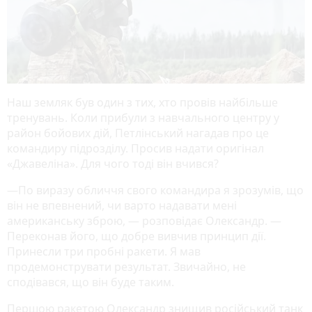
Наш земляк був один з тих, хто провів найбільше
тренувань. Коли прибули з навчального центру у
район бойових дій, Петлінський нагадав про це
командиру підрозділу. Просив надати оригінал
«Джавеліна». Для чого тоді він вчився?
—По виразу обличчя свого командира я зрозумів, що
він не впевнений, чи варто надавати мені
американську зброю, — розповідає Олександр. —
Переконав його, що добре вивчив принцип дії.
Принесли три пробні ракети. Я мав
продемонструвати результат. Звичайно, не
сподівався, що він буде таким.
Першою ракетою Олександр знищив російський танк