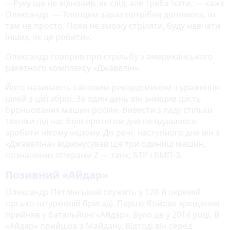
—Руку ще не відновив, як слід, але треба їхати, — каже
Олександр. — Хлопцям зараз потрібна допомога, їм
там не просто. Поки не зможу стріляти, буду навчати
інших, як це робити».
Олександр говорив про стрільбу з американського
ракетного комплексу «Джавелін».
Його називають світовим рекордсменом з ураження
цілей з цієї зброї. За один день він знищив шість
броньованих машин росіян. Вивести з ладу стільки
техніки під час боїв протягом дня не вдавалося
зробити нікому іншому. До речі, наступного дня він з
«Джавеліна» відмінусував ще три одиниці машин,
позначених літерами Z — танк, БТР і БМП-3.
Позивний «Айдар»
Олександр Петлінський служить у 128-й окремій
гірсько-штурмовій бригаді. Перше бойове хрещення
прийняв у батальйоні «Айдар». Було це у 2014 році. В
«Айдар» прийшов з Майдану. Відтоді він серед