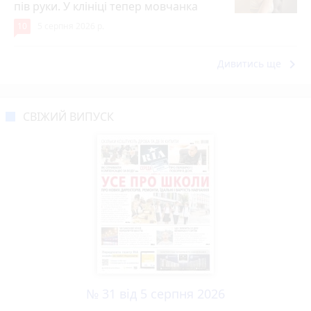
пів руки. У клініці тепер мовчанка
10
5 серпня 2026 р.
keyboard_arrow_right
Дивитись ще
СВІЖИЙ ВИПУСК
№ 31 від 5 серпня 2026