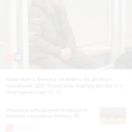
17
Квартири у Вінниці та майно на десятки
6 серпня 2026 р.
мільйонів: ДБР оголосило підозру екслогісту
Повітряних сил
photo_camera
play_circle_filled
Фекальне забруднення й паразити
виявили у водоймах Вінниці
photo_camera
15
Вчора о 15:12