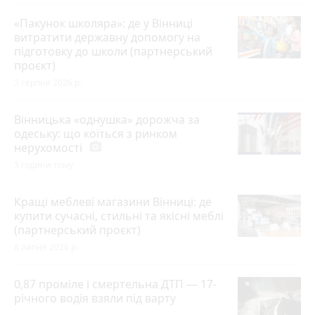
«Пакунок школяра»: де у Вінниці
витратити державну допомогу на
підготовку до школи (партнерський
проєкт)
3 серпня 2026 р.
Вінницька «однушка» дорожча за
одеську: що коїться з ринком
нерухомості
photo_camera
3 години тому
Кращі меблеві магазини Вінниці: де
купити сучасні, стильні та якісні меблі
(партнерський проєкт)
8 липня 2026 р.
0,87 проміле і смертельна ДТП — 17-
річного водія взяли під варту