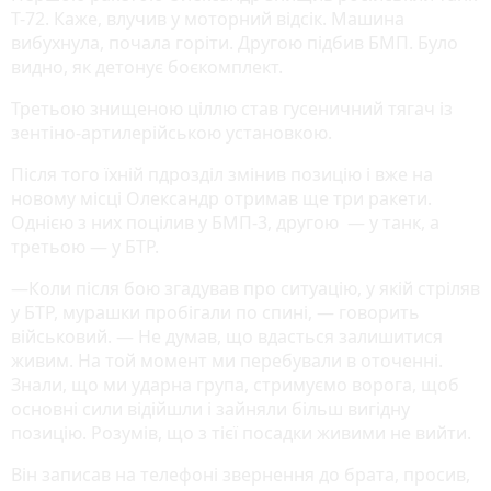
Т-72. Каже, влучив у моторний відсік. Машина
вибухнула, почала горіти. Другою підбив БМП. Було
видно, як детонує боєкомплект.
Третьою знищеною ціллю став гусеничний тягач із
зентіно-артилерійською установкою.
Після того їхній пдрозділ змінив позицію і вже на
новому місці Олександр отримав ще три ракети.
Однією з них поцілив у БМП-3, другою — у танк, а
третьою — у БТР.
—Коли після бою згадував про ситуацію, у якій стріляв
у БТР, мурашки пробігали по спині, — говорить
військовий. — Не думав, що вдасться залишитися
живим. На той момент ми перебували в оточенні.
Знали, що ми ударна група, стримуємо ворога, щоб
основні сили відійшли і зайняли більш вигідну
позицію. Розумів, що з тієї посадки живими не вийти.
Він записав на телефоні звернення до брата, просив,