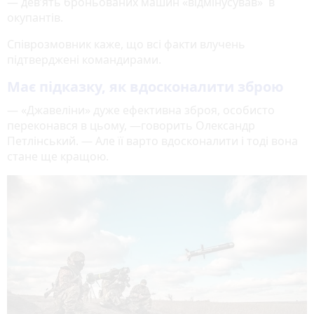
— дев’ять броньованих машин «відмінусував» в
окупантів.
Співрозмовник каже, що всі факти влучень
підтверджені командирами.
Має підказку, як вдосконалити зброю
— «Джавеліни» дуже ефективна зброя, особисто
переконався в цьому, —говорить Олександр
Петлінський. — Але її варто вдосконалити і тоді вона
стане ще кращою.