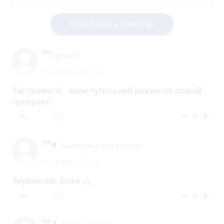
Опублікувати коментар
Читач11
18 грудня 2022 р.
Так тримати! - вали путінський режим по повній
програмі!
reply
share
remove
add
0
Валентина Масловская
15 грудня 2022 р.
бережи вас Боже 🙏
reply
share
remove
add
0