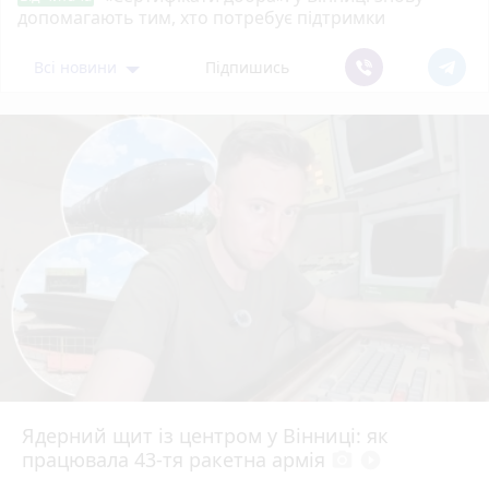
допомагають тим, хто потребує підтримки
Всі новини
Підпишись
Ядерний щит із центром у Вінниці: як
працювала 43-тя ракетна армія
photo_camera
play_circle_filled