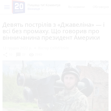
Пишеш ти! Коментує
Всі новини
Обговорен
Вінниця
Девять пострілів з «Джавеліна» — і
всі без промаху. Що говорив про
вінничанина президент Америки
12 грудня 2022 р.
Віктор СКРИПНИК
chat_bubble
share
visibility
10
33
2643