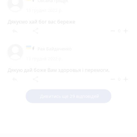
Оксана Гріщук
13 грудня 2022 р.
Дякуємо хай бог вас береже
reply
share
remove
add
0
Рая Байдаченко
13 грудня 2022 р.
Дякую дай боже Вам здоровья і перемоги.
reply
share
remove
add
0
Дивитись ще 29 відповідей