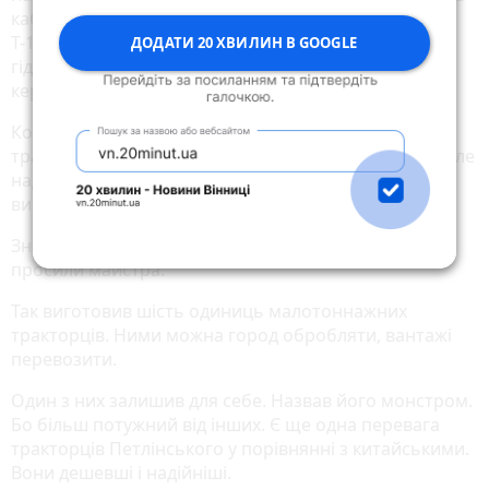
кабіну трактора. Найбільше подобалося їхати на
Т-150. Чому? Бо в цьому тракторі є механізм
ДОДАТИ 20 ХВИЛИН В GOOGLE
гідравлічного підсилення керма. Легко повертати
кермом».
Колись він спробував самотужки зробити
тракторець. І йому це вдалося. Він був невеликий, але
надійний. Із запасом потужності. Частину деталей
виготовляв власними руками.
Знайшлися охочі на таку техніку. «Зроби мені»,
просили майстра.
Так виготовив шість одиниць малотоннажних
тракторців. Ними можна город обробляти, вантажі
перевозити.
Один з них залишив для себе. Назвав його монстром.
Бо більш потужний від інших. Є ще одна перевага
тракторців Петлінського у порівнянні з китайськими.
Вони дешевші і надійніші.