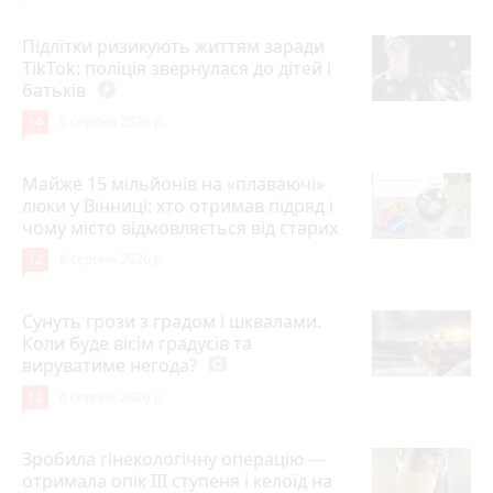
Підлітки ризикують життям заради
TikTok: поліція звернулася до дітей і
батьків
play_circle_filled
14
5 серпня 2026 р.
Майже 15 мільйонів на «плаваючі»
люки у Вінниці: хто отримав підряд і
чому місто відмовляється від старих
12
6 серпня 2026 р.
Сунуть грози з градом і шквалами.
Коли буде вісім градусів та
вируватиме негода?
photo_camera
12
6 серпня 2026 р.
Зробила гінекологічну операцію —
отримала опік ІІІ ступеня і келоїд на