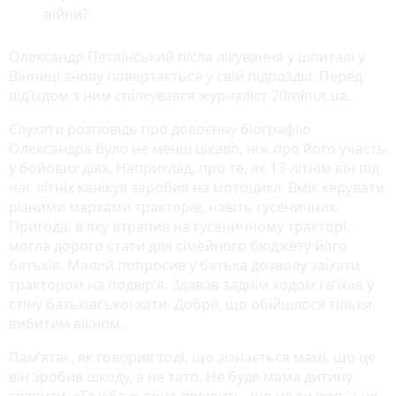
війни?
Олександр Петлінський після лікування у шпиталі у
Вінниці знову повертається у свій підрозділ. Перед
від’їздом з ним спілкувався журналіст 20minut.ua.
Слухати розповідь про довоєнну біографію
Олександра було не менш цікаво, ніж про його участь
у бойових діях. Наприклад, про те, як 13-літнім він під
час літніх канікул заробив на мотоцикл. Вміє керувати
різними марками тракторів, навіть гусеничних.
Пригода, в яку втрапив на гусеничному тракторі,
могла дорого стати для сімейного бюджету його
батьків. Малий попросив у батька дозволу заїхати
трактором на подвір’я. Здавав заднім ходом і в’їхав у
стіну батьківської хати Добре, що обійшлося тільки
вибитим вікном.
Пам’ятає, як говорив тоді, що зізнається мамі, що це
він зробив шкоду, а не тато. Не буде мама дитину
сварити. «Та хіба ж вона повірить, що це ти їхав, а не