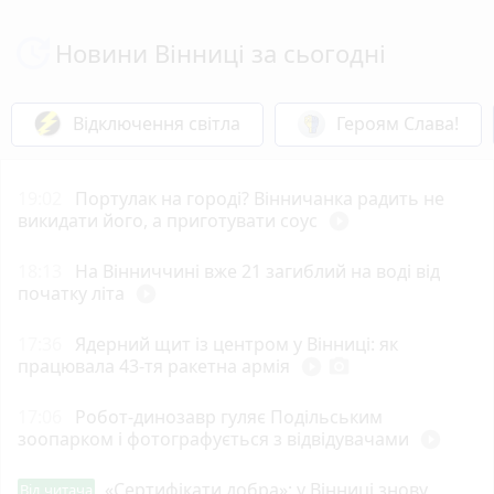
Новини Вінниці за сьогодні
Відключення світла
Героям Слава!
19:02
Портулак на городі? Вінничанка радить не
викидати його, а приготувати соус
play_circle_filled
18:13
На Вінниччині вже 21 загиблий на воді від
початку літа
play_circle_filled
17:36
Ядерний щит із центром у Вінниці: як
працювала 43-тя ракетна армія
play_circle_filled
photo_camera
17:06
Робот-динозавр гуляє Подільським
зоопарком і фотографується з відвідувачами
play_circle_filled
«Сертифікати добра»: у Вінниці знову
Від читача