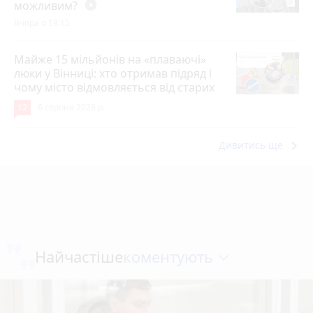
можливим?
play_circle_filled
Вчора о 19:15
Майже 15 мільйонів на «плаваючі»
люки у Вінниці: хто отримав підряд і
чому місто відмовляється від старих
12
6 серпня 2026 р.
keyboard_arrow_right
Дивитись ще
коментують
Найчастіше