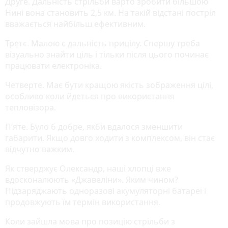
Друге. Дальність стрільби варто зробити більшою
Нині вона становить 2,5 км. На такій відстані постріл
вважається найбільш ефективним.
Третє. Малою є дальність прицілу. Спершу треба
візуально знайти ціль і тільки після цього починає
працювати електроніка.
Четверте. Має бути кращою якість зображення цілі,
особливо коли йдеться про використання
тепловізора.
П’яте. Було б добре, якби вдалося зменшити
габарити. Якщо довго ходити з комплексом, він стає
відчутно важким.
Як стверджує Олександр, наші хлопці вже
вдосконалюють «Джавеліни». Яким чином?
Підзаряджають одноразові акумуляторні батареї і
продовжують їм термін використання.
Коли зайшла мова про позицію стрільби з