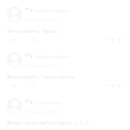
Ольга Агафонова
11 березня 2025 р.
Вічна пам'ять Герою.
reply
share
remove
add
0
Valentina Vorinuk
10 березня 2025 р.
Вічна пам'ять Світла пам'ять
reply
share
remove
add
0
Ольга Ткачук
10 березня 2025 р.
Вічна і світла пам'ять Герою 🙏🙏🙏