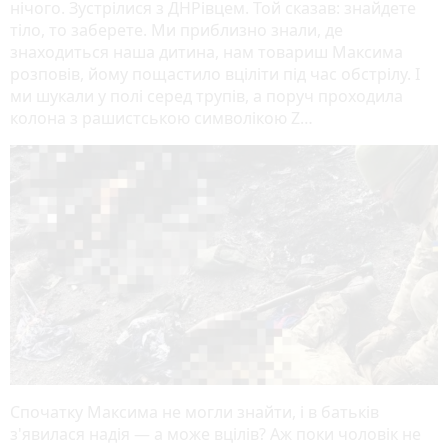
нічого. Зустрілися з ДНРівцем. Той сказав: знайдете
тіло, то заберете. Ми приблизно знали, де
знаходиться наша дитина, нам товариш Максима
розповів, йому пощастило вціліти під час обстрілу. І
ми шукали у полі серед трупів, а поруч проходила
колона з рашистською символікою Z…
Спочатку Максима не могли знайти, і в батьків
з'явилася надія — а може вцілів? Аж поки чоловік не