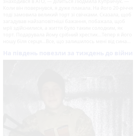
знаходився в АТО, — ділиться Людмила Купрійчук. —
Коли він повернувся, я дуже плакала. На його 20-річчя
тоді замовила великий торт зі свічками. Сказала, щоб
загадував найзаповітніші бажання, побажала, щоб
мрії здійснилися, а життя було таким солодким, як
торт. Подарувала йому срібний хрестик…Тепер я його
ношу біля серця…Все, що залишилось мені від сина…
На південь повезли за тиждень до війни