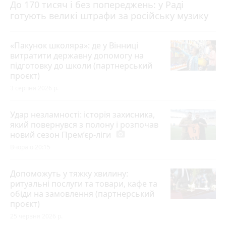
До 170 тисяч і без попереджень: у Раді
готують великі штрафи за російську музику
«Пакунок школяра»: де у Вінниці
витратити державну допомогу на
підготовку до школи (партнерський
проєкт)
3 серпня 2026 р.
Удар незламності: історія захисника,
який повернувся з полону і розпочав
новий сезон Прем’єр-ліги
photo_camera
Вчора о 20:15
Допоможуть у тяжку хвилину:
ритуальні послуги та товари, кафе та
обіди на замовлення (партнерський
проєкт)
25 червня 2026 р.