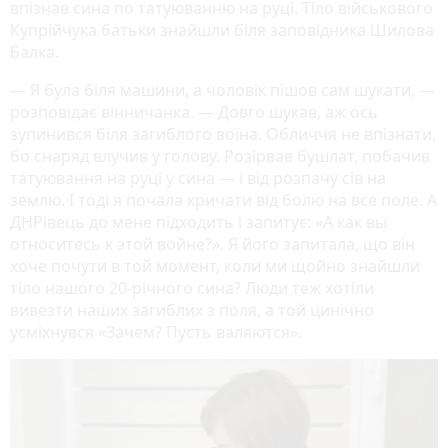
впізнав сина по татуюванню на руці. Тіло військового
Купрійчука батьки знайшли біля заповідника Шилова
Балка.
— Я була біля машини, а чоловік пішов сам шукати, —
розповідає вінничанка. — Довго шукав, аж ось
зупинився біля загиблого воїна. Обличчя не впізнати,
бо снаряд влучив у голову. Розірвав бушлат, побачив
татуювання на руці у сина — і від розпачу сів на
землю. І тоді я почала кричати від болю на все поле. А
ДНРівець до мене підходить і запитує: «А как вы
относитесь к этой войне?». Я його запитала, що він
хоче почути в той момент, коли ми щойно знайшли
тіло нашого 20-річного сина? Люди теж хотіли
вивезти наших загиблих з поля, а той цинічно
усміхнувся «Зачем? Пусть валяются».