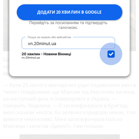
ДОДАТИ 20 ХВИЛИН В GOOGLE
Батьки захисника зробили неможливе: самі поїхали
на передову шукати сина. В перші дні війни їм це
вдалося, хоча ризик був величезний.
— Коли 25 лютого ввечері мої рідні подзвонили мені в
Чехію і повідомили, що Максим під Херсоном загинув,
на наступний день я повернулася в Україну, —
говорить Людмила. — Я зателефонувала в бригаду,
мені сказали чекати, бо зелених коридорів немає, тіло
вивезти неможливо. Мені зателефонував батько
Максима і запитав «Їдемо?». І ми поїхали.