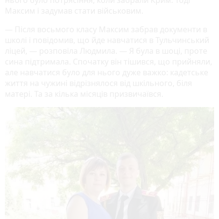
нього було потрясіння, коли забрали Крим. Тоді
Максим і задумав стати військовим.
— Після восьмого класу Максим забрав документи в
школі і повідомив, що йде навчатися в Тульчинський
ліцей, — розповіла Людмила. — Я була в шоці, проте
сина підтримала. Спочатку він тішився, що прийняли,
але навчатися було для нього дуже важко: кадетське
життя на чужині відрізнялося від шкільного, біля
матері. Та за кілька місяців призвичаївся.