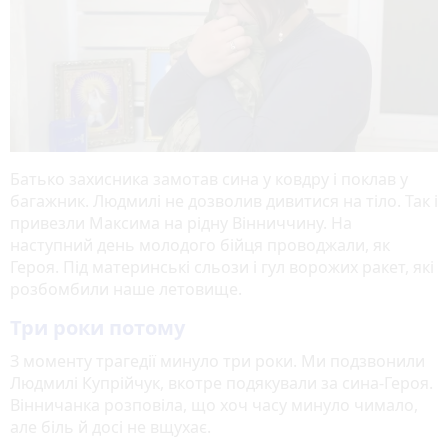
Батько захисника замотав сина у ковдру і поклав у
багажник. Людмилі не дозволив дивитися на тіло. Так і
привезли Максима на рідну Вінниччину. На
наступний день молодого бійця проводжали, як
Героя. Під материнські сльози і гул ворожих ракет, які
розбомбили наше летовище.
Три роки потому
З моменту трагедії минуло три роки. Ми подзвонили
Людмилі Купрійчук, вкотре подякували за сина-Героя.
Вінничанка розповіла, що хоч часу минуло чимало,
але біль й досі не вщухає.