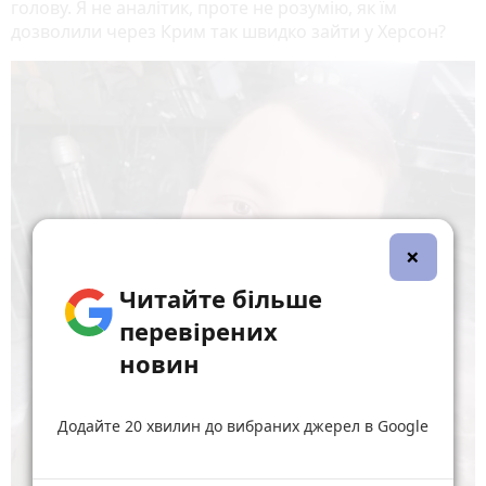
голову. Я не аналітик, проте не розумію, як їм
дозволили через Крим так швидко зайти у Херсон?
×
Читайте більше
перевірених
новин
Додайте 20 хвилин до вибраних джерел в Google