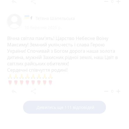
reply
share
remove
add
0
Тетяна Шапельська
10 березня 2025 р.
Вічна світла пам'ять! Царство Небесне Воїну
Максиму! Земний уклін,честь і слава Герою
України! Спочивай з Богом дорога наша золота
дитина, мужній Захисник рідної землі, наш Цвіт в
світлих райських обителях!
Сердечні співчуття родині!
🙏🙏🙏🙏🙏🙏🙏🙏
🌹🌹🌹🌹🌹🌹🌹🌹
reply
share
remove
add
0
Дивитись ще 111 відповідей