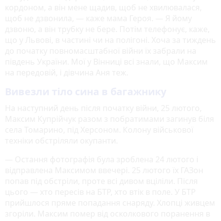
кордоном, а він мене щадив, щоб не хвилювалася,
щоб не дзвонила, — каже мама Героя. — Я йому
дзвоню, а він трубку не бере. Потім телефонує, каже,
що у Львові, в частині чи на полігоні. Хоча за тиждень
до початку повномасштабної війни їх забрали на
південь України. Мої у Вінниці всі знали, що Максим
на передовій, і дівчина Аня теж.
Вивезли тіло сина в багажнику
На наступний день після початку війни, 25 лютого,
Максим Купрійчук разом з побратимами загинув біля
села Томарино, під Херсоном. Колону військової
техніки обстріляли окупанти.
— Остання фотографія була зроблена 24 лютого і
відправлена Максимом ввечері. 25 лютого їх ГАЗон
попав під обстріли, проте всі дивом вціліли. Після
цього — хто пересів на БТР, хто втік в поле. У БТР
прийшлося пряме попадання снаряду. Хлопці живцем
згоріли. Максим помер від осколкового поранення в