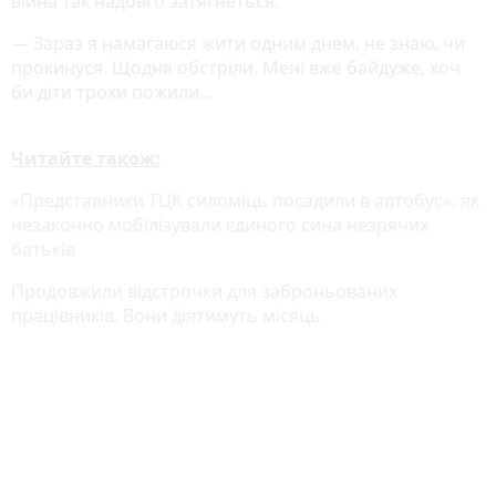
війна так надовго затягнеться.
— Зараз я намагаюся жити одним днем, не знаю, чи
прокинуся. Щодня обстріли. Мені вже байдуже, хоч
би діти трохи пожили…
Читайте також:
«Представники ТЦК силоміць посадили в автобус»: як
незаконно мобілізували єдиного сина незрячих
батьків
Продовжили відстрочки для заброньованих
працівників. Вони діятимуть місяць