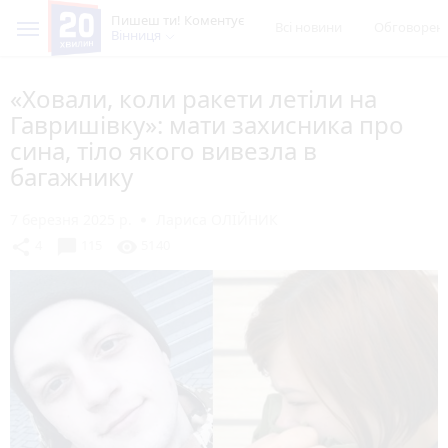
Пишеш ти! Коментує
Всі новини
Обговорен
Вінниця
«Ховали, коли ракети летіли на
Гавришівку»: мати захисника про
сина, тіло якого вивезла в
багажнику
7 березня 2025 р.
Лариса ОЛІЙНИК
chat_bubble
share
visibility
4
115
5140