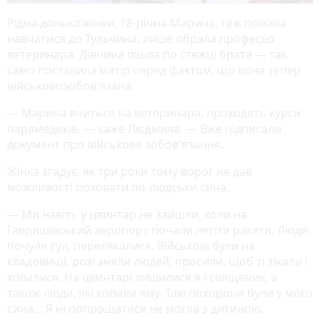
Рідна донька жінки, 18-річна Марина, теж поїхала
навчатися до Тульчина, лише обрала професію
ветеринара. Дівчина пішла по стежці брата — так
само поставила матір перед фактом, що вона тепер
військовозобов'язана.
— Марина вчиться на ветеринара, проходять курси
парамедиків, — каже Людмила. — Вже підписали
документ про військове зобов'язання.
Жінка згадує, як три роки тому ворог не дав
можливості поховати по-людськи сина.
— Ми навіть у цвинтар не зайшли, коли на
Гавришівський аеропорт почали летіти ракети. Люди
почули гул, перелякалися. Військові були на
кладовищі, розганяли людей, просили, щоб ті тікали і
ховалися. На цвинтарі лишилися я і священик, а
також люди, які копали яму. Такі похорони були у мого
сина… Я ні попрощатися не могла з дитиною,