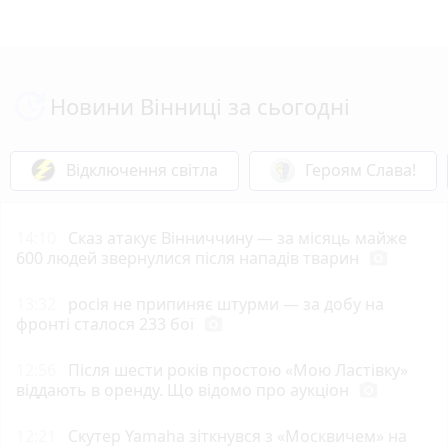
Новини Вінниці за сьогодні
Відключення світла
Героям Слава!
14:10
Сказ атакує Вінниччину — за місяць майже
600 людей звернулися після нападів тварин
photo_camera
13:32
росія не припиняє штурми — за добу на
фронті сталося 233 бої
photo_camera
12:56
Після шести років простою «Мою Ластівку»
віддають в оренду. Що відомо про аукціон
photo_camera
12:21
Скутер Yamaha зіткнувся з «Москвичем» на