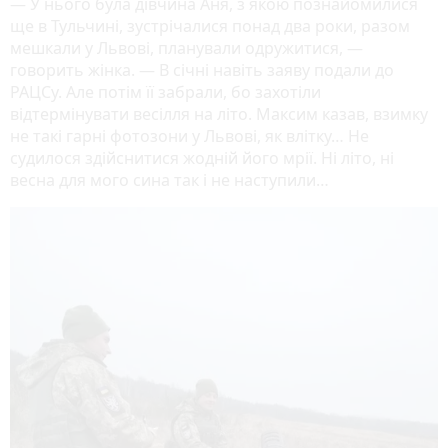
— У нього була дівчина Аня, з якою познайомилися
ще в Тульчині, зустрічалися понад два роки, разом
мешкали у Львові, планували одружитися, —
говорить жінка. — В січні навіть заяву подали до
РАЦСу. Але потім її забрали, бо захотіли
відтермінувати весілля на літо. Максим казав, взимку
не такі гарні фотозони у Львові, як влітку… Не
судилося здійснитися жодній його мрії. Ні літо, ні
весна для мого сина так і не наступили…