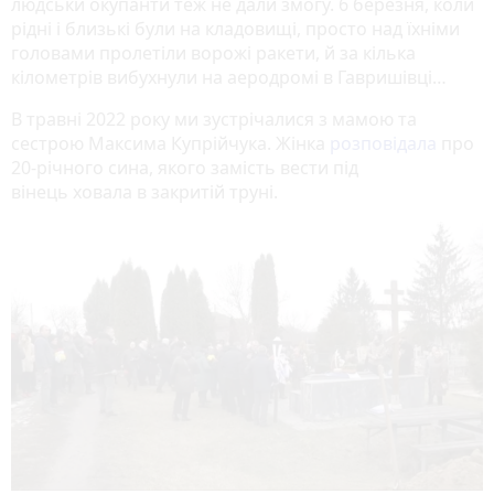
людськи окупанти теж не дали змогу. 6 березня, коли
рідні і близькі були на кладовищі, просто над їхніми
головами пролетіли ворожі ракети, й за кілька
кілометрів вибухнули на аеродромі в Гавришівці…
В травні 2022 року ми зустрічалися з мамою та
сестрою Максима Купрійчука. Жінка
розповідала
про
20-річного сина, якого замість вести під
вінець ховала в закритій труні.