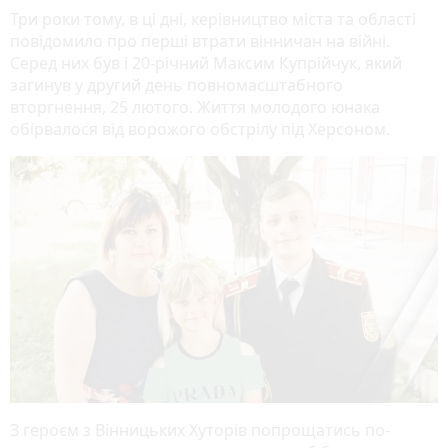
Три роки тому, в ці дні, керівництво міста та області
повідомило про перші втрати вінничан на війні.
Серед них був і 20-річний Максим Купрійчук, який
загинув у другий день повномасштабного
вторгнення, 25 лютого. Життя молодого юнака
обірвалося від ворожого обстрілу під Херсоном.
З героєм з Вінницьких Хуторів попрощатись по-