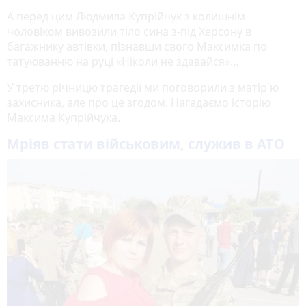
А перед цим Людмила Купрійчук з колишнім
чоловіком вивозили тіло сина з-під Херсону в
багажнику автівки, пізнавши свого Максимка по
татуюванню на руці «Ніколи не здавайся»…
У третю річницю трагедії ми поговорили з матір'ю
захисника, але про це згодом. Нагадаємо історію
Максима Купрійчука.
Мріяв стати військовим, служив в АТО