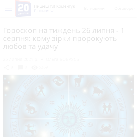
Пишеш ти! Коментує
Всі новини
Обговорен
Вінниця
Гороскоп на тиждень 26 липня - 1
серпня: кому зірки пророкують
любов та удачу
25 липня 2021 р.
Ольга БОБРУСЬ
chat_bubble
share
visibility
8
0
5269