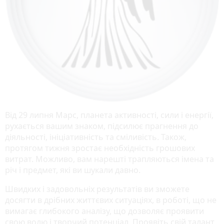
Від 29 липня Марс, планета активності, сили і енергії,
рухається вашим знаком, підсилює прагнення до
діяльності, ініціативність та сміливість. Також,
протягом тижня зростає необхідність грошових
витрат. Можливо, вам нарешті трапляються імена та
річ і предмет, які ви шукали давно.
Швидких і задовольніх результатів ви зможете
досягти в дрібних життєвих ситуаціях, в роботі, що не
вимагає глибокого аналізу, що дозволяє проявити
свою волю і творчий потенціал. Проявіть свій талант