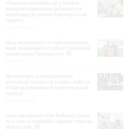
«Пакунок школяра»: де у Вінниці
витратити державну допомогу на
підготовку до школи (партнерський
проєкт)
3 серпня 2026 р.
Удар незламності: історія захисника,
який повернувся з полону і розпочав
новий сезон Прем’єр-ліги
photo_camera
Вчора о 20:15
Допоможуть у тяжку хвилину:
ритуальні послуги та товари, кафе та
обіди на замовлення (партнерський
проєкт)
25 червня 2026 р.
«Син занедужав після бойових травм,
то я сіла на комбайн»: відома співачка
збирає хліб
play_circle_filled