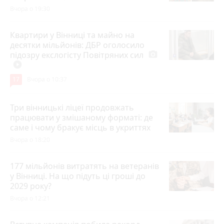
Вчора о 19:30
Квартири у Вінниці та майно на
десятки мільйонів: ДБР оголосило
підозру екслогісту Повітряних сил
photo_camera
play_circle_filled
17
Вчора о 10:37
Три вінницькі ліцеї продовжать
працювати у змішаному форматі: де
саме і чому бракує місць в укриттях
Вчора о 18:20
177 мільйонів витратять на ветеранів
у Вінниці. На що підуть ці гроші до
2029 року?
Вчора о 12:21