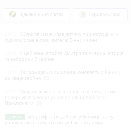
Відключення світла
Героям Слава!
09:10
Зберігав і надсилав дитячу порнографію —
суд оголосив вирок жителю Вінниччини
08:38
У цей день вітайте Дмитра та Антона. Історія
та заборони 7 серпня
21:01
18 громадських криниць оновлять у Вінниці
до кінця серпня
photo_camera
20:15
Удар незламності: історія захисника, який
повернувся з полону і розпочав новий сезон
Прем’єр-ліги
photo_camera
«Сертифікати добра»: у Вінниці знову
Від читача
допомагають тим, хто потребує підтримки