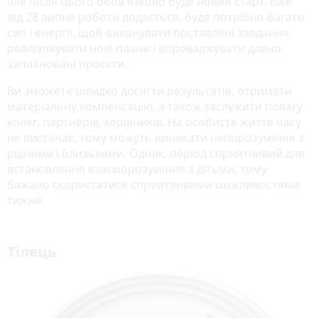
але після цього обов'язково буде новий старт. Вже
від 28 липня роботи додасться, буде потрібно багато
сил і енергії, щоб виконувати поставлені завдання,
реалізовувати нові плани і впроваджувати давно
заплановані проєкти.
Ви зможете швидко досягти результатів, отримати
матеріальну компенсацію, а також заслужити повагу
колег, партнерів, керівників. На особисте життя часу
не вистачає, тому можуть виникати непорозуміння з
рідними і близькими. Однак, період сприятливий для
встановлення взаєморозуміння з дітьми, тому
бажано скористатися сприятливими можливостями
тижня.
Тілець