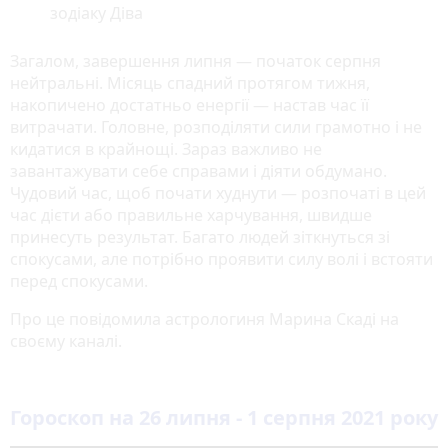
зодіаку Діва
Загалом, завершення липня — початок серпня
нейтральні. Місяць спадний протягом тижня,
накопичено достатньо енергії — настав час її
витрачати. Головне, розподіляти сили грамотно і не
кидатися в крайнощі. Зараз важливо не
завантажувати себе справами і діяти обдумано.
Чудовий час, щоб почати худнути — розпочаті в цей
час дієти або правильне харчування, швидше
принесуть результат. Багато людей зіткнуться зі
спокусами, але потрібно проявити силу волі і встояти
перед спокусами.
Про це повідомила астрологиня Марина Скаді на
своєму каналі.
Гороскоп на 26 липня - 1 серпня 2021 року