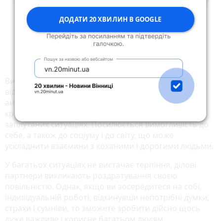
ДОДАТИ 20 ХВИЛИН В GOOGLE
Виникають ситуації, що вимагають ухвалення
відповідальних рішень. Почуття постійно
аналізуються, до того ж, навіть занадто строго і
критично, через що можете часто опинятися в
заплутаних ситуаціях. Посилюється вимогливість до
себе, а також до соціуму і до світу, що може
ускладнити взаємини з коханими і дорогими людьми.
У багатьох ситуаціях не вистачає терпіння, ділові
партнери викликають роздратування своєю
повільністю. Однак, якщо ви зосередитеся на собі,
індивідуальній роботі, відкинувши непотрібні думки,
страхи і сумніви, то зможете зробити дійсно щось
дуже важливе і корисне багатьом людям.