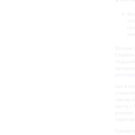
Фото: М
Він
«сл
гро
св
Восени 
Славетна
тодішні
провуло
розпові
Ще в пі
стала мі
лівому 
вести з
роками.
перетво
Одним з