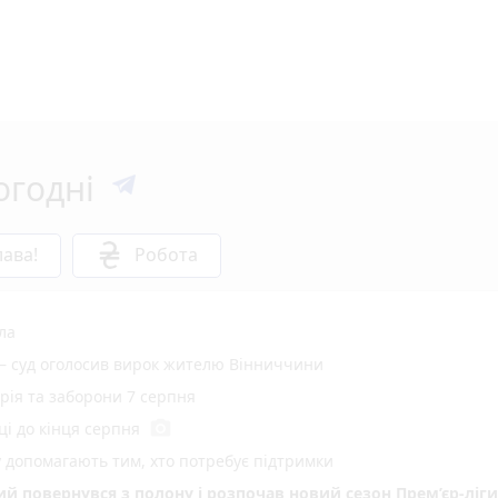
огодні
ава!
Робота
ла
 — суд оголосив вирок жителю Вінниччини
орія та заборони 7 серпня
photo_camera
ці до кінця серпня
у допомагають тим, хто потребує підтримки
кий повернувся з полону і розпочав новий сезон Прем’єр-ліги