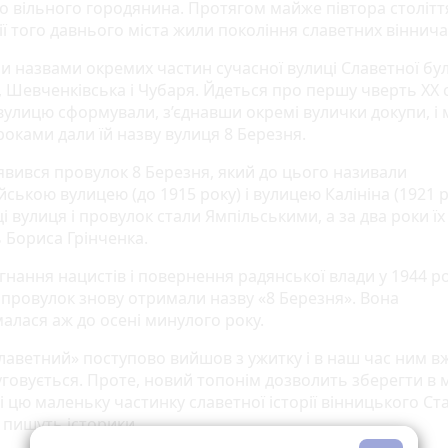
о вільного городянина. Протягом майже півтора столітт
ї того давнього міста жили покоління славетних віннича
 назвами окремих частин сучасної вулиці Славетної бу
 Шевченківська і Чубаря. Йдеться про першу чверть ХХ с
вулицю сформували, з’єднавши окремі вулички докупи, і 
роками дали їй назву вулиця 8 Березня.
’явився провулок 8 Березня, який до цього називали
ською вулицею (до 1915 року) і вулицею Калініна (1921 рі
і вулиця і провулок стали Ямпільськими, а за два роки ї
ь Бориса Грінченка.
гнання нацистів і повернення радянської влади у 1944 р
і провулок знову отримали назву «8 Березня». Вона
алася аж до осені минулого року.
славетний» поступово вийшов з ужитку і в наш час ним вж
уговується. Проте, новий топонім дозволить зберегти в 
і цю маленьку частинку славетної історії вінницького Ст
— пишуть історики.