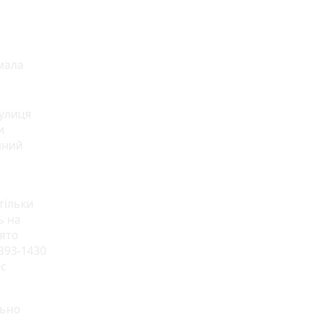
мала
вулиця
и
нний
тільки
ь на
нято
393-1430
ес
льно