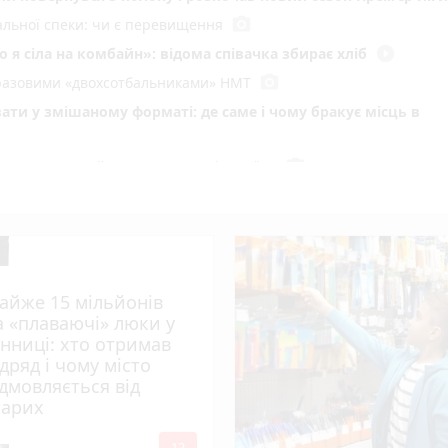
photo_camera
мальної спеки: чи є перевищення
play_circle_filled
 я сіла на комбайн»: відома співачка збирає хліб
photo_camera
воразовими «двохсотбальниками» НМТ
ати у змішаному форматі: де саме і чому бракує місць в
photo_camera
и до ТОП-50 найкращих педагогів країни
photo_camera
радять медики під час спеки
сипедиста. Потерпілий в лікарні
photo_camera
 пустощі спалили 10 тонн сіна
ний рекорд
айже 15 мільйонів
у Вінниці: хто отримав підряд і чому місто відмовляється 
а «плаваючі» люки у
інниці: хто отримав
ідряд і чому місто
ний водій загинув під власним авто
ідмовляється від
photo_camera
де вісім градусів та вируватиме негода?
тарих
Вінниці. На що підуть ці гроші до 2029 року?
12