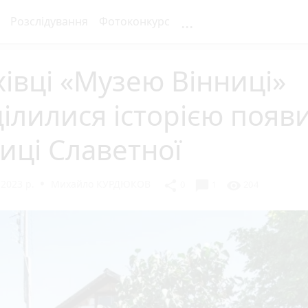
...
Розслідування
Фотоконкурс
івці «Музею Вінниці»
ілилися історією появ
иці Славетної
2023 р.
Михайло КУРДЮКОВ
chat_bubble
share
visibility
0
1
204