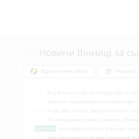
Новини Вінниці за сь
Відключення світла
Героям Сл
Де у Вінниці 7 серпня не буде води та світ
10:08
Зберігав і надсилав дитячу порнографію
09:10
У цей день вітайте Дмитра та Антона. Іст
08:38
18 громадських криниць оновлять у Вінни
21:01
Від читача
«Сертифікати добра»: у Вінниці знов
Удар незламності: історія захисника, я
20:15