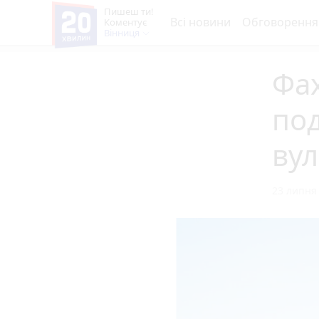
Пишеш ти!
Всі новини
Обговорення
Коментує
Вінниця
Фах
под
вул
23 липня 