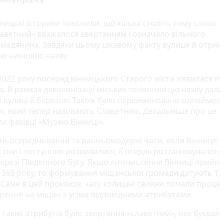
икола Геркалюк
ницькі історики пояснили, що кілька століть тому слово
аветний» вважалося звертанням і означало вільного
мадянина. Завдяки цьому цікавому факту вулиця й отри
ою нинішню назву.
2022 року посеред вінницького Старого міста з’явилася 
. В рамках деколонізації міських топонімів цю назву дал
й вулиці 8 березня. Також було перейменовано однойме
к, який тепер називають Славетним. Детальніше про це
ли
фахівці «Музею Вінниці».
зньосередньовічні та ранньомодерні часи, коли Вінниця 
стом і поступово розвивалася, її осердя розташовувалос
березі Південного Бугу. Якщо літочислення Вінниці прий
 1363 року, то формування міщанської громади датують 1
 Саме в цей проміжок часу колишні селяни почали проц
рення на міщан з усіма відповідними атрибутами.
 таких атрибутів було звертання «славетний», яке буква