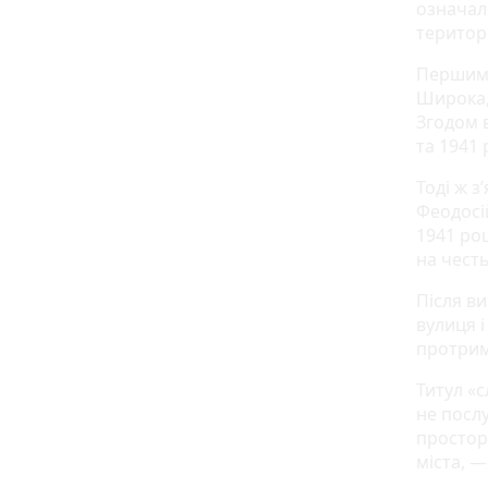
означал
територі
Першими
Широка,
Згодом 
та 1941 
Тоді ж з
Феодосій
1941 роц
на чест
Після ви
вулиця 
протрим
Титул «
не посл
простор
міста, 