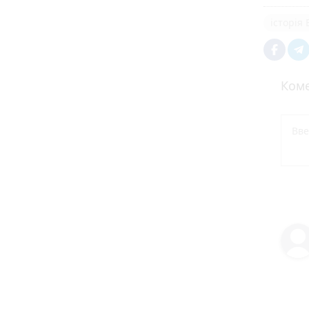
історія 
Коме