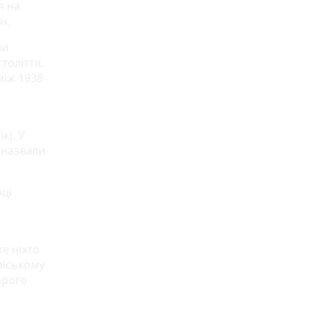
я на
н.
ли
толіття.
між 1938
к). У
х назвали
оці
е ніхто
міському
арого