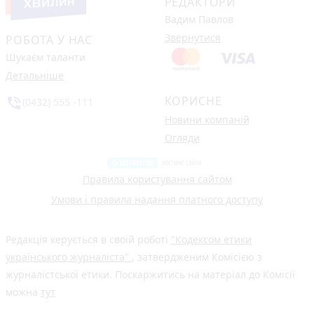
РЕДАКТОРИ
Вадим Павлов
Звернутися
РОБОТА У НАС
Шукаєм таланти
Детальніше
КОРИСНЕ
phone_in_talk
(0432) 555 -111
Новини компаній
Огляди
Правила користування сайтом
Умови і правила надання платного доступу
Редакція керується в своїй роботі
"Кодексом етики
українського журналіста"
, затвердженим Комісією з
журналістської етики. Поскаржитись на матеріал до Комісії
можна
тут