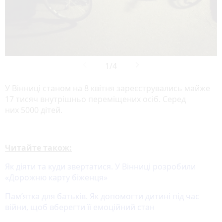
У Вінниці станом на 8 квітня зареєструвались майже
17 тисяч внутрішньо переміщених осіб. Серед
них 5000 дітей.
Читайте також:
Як діяти та куди звертатися. У Вінниці розробили
«Дорожню карту біженця»
Пам’ятка для батьків. Як допомогти дитині під час
війни, щоб вберегти її емоційний стан