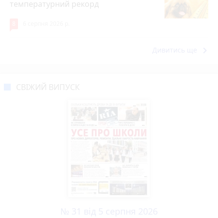
температурний рекорд
8
6 серпня 2026 р.
keyboard_arrow_right
Дивитись ще
СВІЖИЙ ВИПУСК
№ 31 від 5 серпня 2026