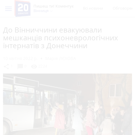
Пишеш ти! Коментує
Всі новини
Обговорен
Вінниця
До Вінниччини евакуювали
мешканців психоневрологічних
інтернатів з Донеччини
10 квітня 2022 р.
Марія ЛЄХОВА
chat_bubble
share
visibility
1
0
2224