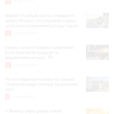
15
Вчора о 15:12
Майже 15 мільйонів на «плаваючі»
люки у Вінниці: хто отримав підряд і
чому місто відмовляється від старих
12
6 серпня 2026 р.
Сунуть грози з градом і шквалами.
Коли буде вісім градусів та
вируватиме негода?
photo_camera
12
6 серпня 2026 р.
Не поставив вантажівку на гальмо:
19-річний водій загинув під власним
авто
9
6 серпня 2026 р.
У Вінниці зафіксували новий