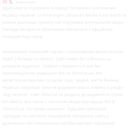
Здійснено за підтримки Асоціації “Незалежні регіональні
видавці України” та Foreningen Ukrainian Media Fund Nordic в
рамках реалізації проєкту Хаб підтримки регіональних медіа.
Погляди авторів не обов'язково збігаються з офіційною
позицією партнерів
Незалежний новинний портал з оперативним висвітленням
подій у Вінниці та області. Сайт новин №1 у Вінниці за
розміром аудиторії. Новини створюються для Вас
мультимедійною редакцією RIA та 20minut.ua. Ми
висвітлюємо важливі та цікаві події, людей, життя Вінниці.
Редакція запрошує читачів додавати власні новини в розділ
"Від читачів". Сайт 20minut.ua входить до видавничої групи
RIA Media, яка також є частиною Медіа корпорації RIA ©
20minut.ua. Усі права захищені. Будь-яка публiкацiя,
передрук чи наступне поширення матеріалів сайту у
друкованих або електронних засобах масової інформації