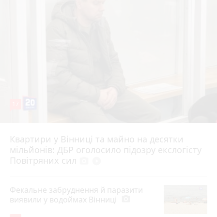
17
Квартири у Вінниці та майно на десятки
6 серпня 2026 р.
мільйонів: ДБР оголосило підозру екслогісту
Повітряних сил
photo_camera
play_circle_filled
Фекальне забруднення й паразити
виявили у водоймах Вінниці
photo_camera