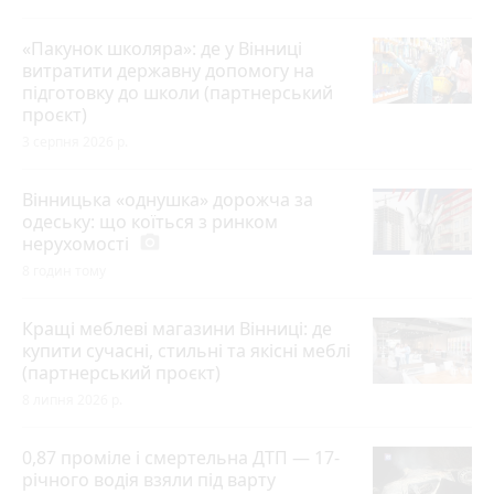
«Пакунок школяра»: де у Вінниці
витратити державну допомогу на
підготовку до школи (партнерський
проєкт)
3 серпня 2026 р.
Вінницька «однушка» дорожча за
одеську: що коїться з ринком
нерухомості
photo_camera
8 годин тому
Кращі меблеві магазини Вінниці: де
купити сучасні, стильні та якісні меблі
(партнерський проєкт)
8 липня 2026 р.
0,87 проміле і смертельна ДТП — 17-
річного водія взяли під варту