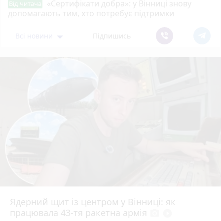
«Сертифікати добра»: у Вінниці знову
Від читача
допомагають тим, хто потребує підтримки
Всі новини
Підпишись
Ядерний щит із центром у Вінниці: як
працювала 43-тя ракетна армія
photo_camera
play_circle_filled