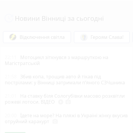
Новини Вінниці за сьогодні
Відключення світла
Героям Слава!
22:11
Мотоцикл зіткнувся з маршруткою на
Магістратській
21:58
Збив копа, трощив авто й тікав під
пострілами: у Вінниці затримали п’яного СЗЧшника
21:01
На ставку біля Сологубівки масово розквітли
рожеві лотоси. ВІДЕО
play_circle_filled
photo_camera
20:00
Їдете на море? На пляжі в Україні жінку вкусив
отруйний каракурт
photo_camera