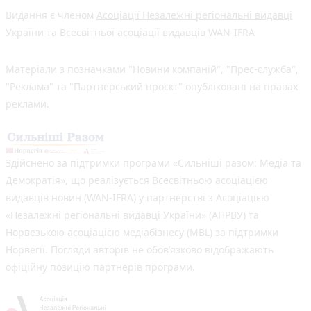
Видання є членом
Асоціації Незалежні регіональні видавці
України
та Всесвітньої асоціації видавців
WAN-IFRA
Матеріали з позначками "Новини компаній", "Прес-служба",
"Реклама" та "Партнерський проєкт" опубліковані на правах
реклами.
Здійснено за підтримки програми «Сильніші разом: Медіа та
Демократія», що реалізується Всесвітньою асоціацією
видавців новин (WAN-IFRA) у партнерстві з Асоціацією
«Незалежні регіональні видавці України» (АНРВУ) та
Норвезькою асоціацією медіабізнесу (MBL) за підтримки
Норвегії. Погляди авторів не обов’язково відображають
офіційну позицію партнерів програми.