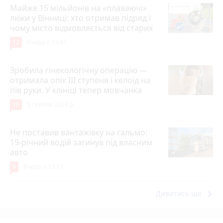
Майже 15 мільйонів на «плаваючі»
люки у Вінниці: хто отримав підряд і
чому місто відмовляється від старих
12
Вчора о 13:42
Зробила гінекологічну операцію —
отримала опік ІІІ ступеня і келоїд на
пів руки. У клініці тепер мовчанка
10
5 серпня 2026 р.
Не поставив вантажівку на гальмо:
19-річний водій загинув під власним
авто
9
Вчора о 13:13
keyboard_arrow_right
Дивитись ще