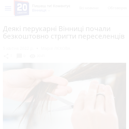
Пишеш ти! Коментує
Всі новини
Обговорен
Вінниця
Деякі перукарні Вінниці почали
безкоштовно стригти переселенців
5 квітня 2022 р.
Марія ЛЄХОВА
chat_bubble
share
visibility
1
0
3041