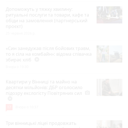
Допоможуть у тяжку хвилину:
ритуальні послуги та товари, кафе та
обіди на замовлення (партнерський
проєкт)
25 червня 2026 р.
«Син занедужав після бойових травм,
то я сіла на комбайн»: відома співачка
збирає хліб
play_circle_filled
Вчора о 19:30
Квартири у Вінниці та майно на
десятки мільйонів: ДБР оголосило
підозру екслогісту Повітряних сил
photo_camera
play_circle_filled
17
Вчора о 10:37
Три вінницькі ліцеї продовжать