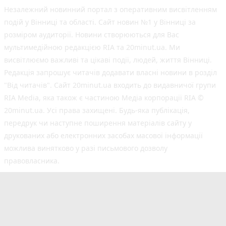
Незалежний новинний портал з оперативним висвітленням
подій у Вінниці та області. Сайт новин №1 у Вінниці за
розміром аудиторії. Новини створюються для Вас
мультимедійною редакцією RIA та 20minut.ua. Ми
висвітлюємо важливі та цікаві події, людей, життя Вінниці.
Редакція запрошує читачів додавати власні новини в розділ
"Від читачів". Сайт 20minut.ua входить до видавничої групи
RIA Media, яка також є частиною Медіа корпорації RIA ©
20minut.ua. Усі права захищені. Будь-яка публiкацiя,
передрук чи наступне поширення матеріалів сайту у
друкованих або електронних засобах масової інформації
можлива винятково у разі письмового дозволу
правовласника.
©2017-2025 20minut.ua
вул. Ширшова, буд. 3-а, м. Вінниця, 21032
[email protected]
Cуб'єкт у сфері онлайн-медіа; ідентифікатор медіа
- R40-02726.