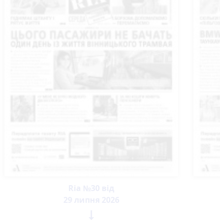
Ria №30 від
29 липня 2026
