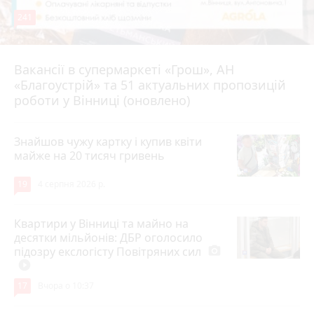
241
Вакансії в супермаркеті «Грош», АН
4 серпня 2026 р.
«Благоустрій» та 51 актуальних пропозицій
роботи у Вінниці (оновлено)
Знайшов чужу картку і купив квіти
майже на 20 тисяч гривень
19
4 серпня 2026 р.
Квартири у Вінниці та майно на
десятки мільйонів: ДБР оголосило
підозру екслогісту Повітряних сил
photo_camera
play_circle_filled
17
Вчора о 10:37