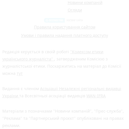
Новини компаній
Огляди
Правила користування сайтом
Умови і правила надання платного доступу
Редакція керується в своїй роботі
"Кодексом етики
українського журналіста"
, затвердженим Комісією з
журналістської етики. Поскаржитись на матеріал до Комісії
можна
тут
Видання є членом
Асоціації Незалежні регіональні видавці
України
та Всесвітньої асоціації видавців
WAN-IFRA
Матеріали з позначками "Новини компаній", "Прес-служба",
"Реклама" та "Партнерський проєкт" опубліковані на правах
реклами.