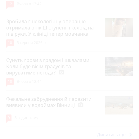
12
Вчора о 13:42
Зробила гінекологічну операцію —
отримала опік ІІІ ступеня і келоїд на
пів руки. У клініці тепер мовчанка
10
5 серпня 2026 р.
Сунуть грози з градом і шквалами.
Коли буде вісім градусів та
вируватиме негода?
photo_camera
10
Вчора о 12:44
Фекальне забруднення й паразити
виявили у водоймах Вінниці
photo_camera
9
8 годин тому
keyboard_arrow_right
Дивитись ще