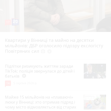
17
Квартири у Вінниці та майно на десятки
Вчора о 10:37
мільйонів: ДБР оголосило підозру екслогісту
Повітряних сил
photo_camera
play_circle_filled
Підлітки ризикують життям заради
TikTok: поліція звернулася до дітей і
батьків
play_circle_filled
14
5 серпня 2026 р.
Майже 15 мільйонів на «плаваючі»
люки у Вінниці: хто отримав підряд і
чому місто відмовляється від старих