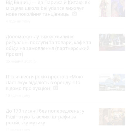
Від Вінниці — до Парижа й Китаю: як
місцева школа bellydance виховує
нове покоління танцівниць
photo_camera
4 години тому
Допоможуть у тяжку хвилину:
ритуальні послуги та товари, кафе та
обіди на замовлення (партнерський
проєкт)
25 червня 2026 р.
Після шести років простою «Мою
Ластівку» віддають в оренду. Що
відомо про аукціон
photo_camera
10 годин тому
До 170 тисяч і без попереджень: у
Раді готують великі штрафи за
російську музику
11 годин тому