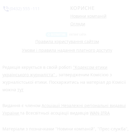
КОРИСНЕ
phone_in_talk
(0432) 555 -111
Новини компаній
Огляди
Правила користування сайтом
Умови і правила надання платного доступу
Редакція керується в своїй роботі
"Кодексом етики
українського журналіста"
, затвердженим Комісією з
журналістської етики. Поскаржитись на матеріал до Комісії
можна
тут
Видання є членом
Асоціації Незалежні регіональні видавці
України
та Всесвітньої асоціації видавців
WAN-IFRA
Матеріали з позначками "Новини компаній", "Прес-служба",