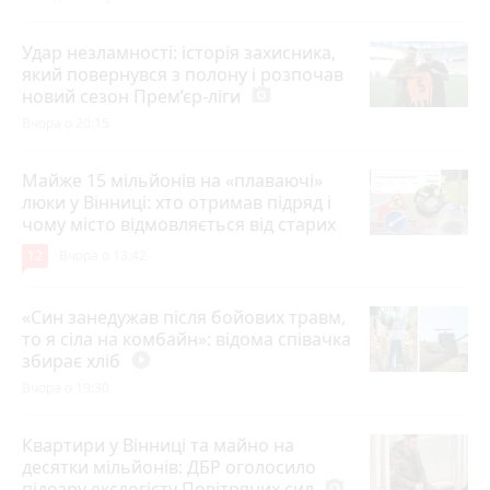
Удар незламності: історія захисника,
який повернувся з полону і розпочав
новий сезон Прем’єр-ліги
photo_camera
Вчора о 20:15
Майже 15 мільйонів на «плаваючі»
люки у Вінниці: хто отримав підряд і
чому місто відмовляється від старих
12
Вчора о 13:42
«Син занедужав після бойових травм,
то я сіла на комбайн»: відома співачка
збирає хліб
play_circle_filled
Вчора о 19:30
Квартири у Вінниці та майно на
десятки мільйонів: ДБР оголосило
підозру екслогісту Повітряних сил
photo_camera