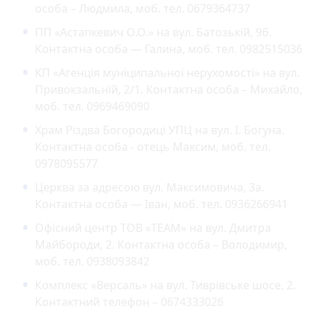
особа – Людмила, моб. тел. 0679364737
ПП «Астапкевич О.О.» на вул. Батозькій, 9б.
Контактна особа — Галина, моб. тел. 0982515036
КП «Агенція муніципальної нерухомості» на вул.
Привокзальній, 2/1. Контактна особа – Михайло,
моб. тел. 0969469090
Храм Різдва Богородиці УПЦ на вул. І. Богуна.
Контактна особа - отець Максим, моб. тел.
0978095577
Церква за адресою вул. Максимовича, 3а.
Контактна особа — Іван, моб. тел. 0936266941
Офісний центр ТОВ «ТЕАМ» на вул. Дмитра
Майбороди, 2. Контактна особа – Володимир,
моб. тел. 0938093842
Комплекс «Версаль» на вул. Тиврівське шосе, 2.
Контактний телефон – 0674333026