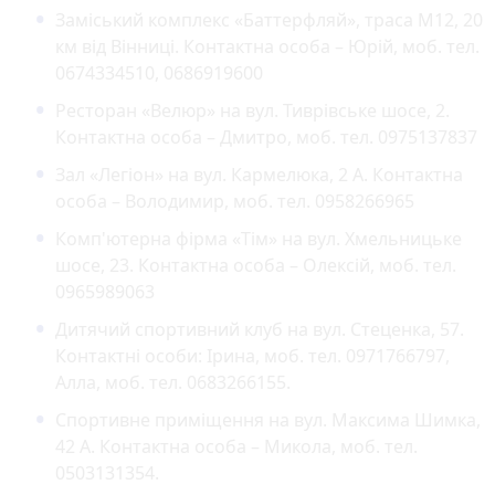
Заміський комплекс «Баттерфляй», траса М12, 20
км від Вінниці. Контактна особа – Юрій, моб. тел.
0674334510, 0686919600
Ресторан «Велюр» на вул. Тиврівське шосе, 2.
Контактна особа – Дмитро, моб. тел. 0975137837
Зал «Легіон» на вул. Кармелюка, 2 А. Контактна
особа – Володимир, моб. тел. 0958266965
Комп'ютерна фірма «Тім» на вул. Хмельницьке
шосе, 23. Контактна особа – Олексій, моб. тел.
0965989063
Дитячий спортивний клуб на вул. Стеценка, 57.
Контактні особи: Ірина, моб. тел. 0971766797,
Алла, моб. тел. 0683266155.
Спортивне приміщення на вул. Максима Шимка,
42 А. Контактна особа – Микола, моб. тел.
0503131354.