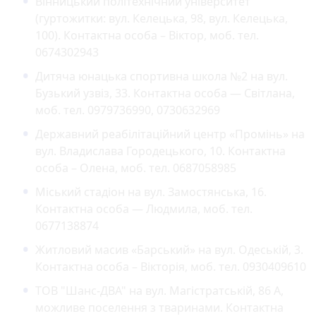
Вінницький політехнічний університет
(гуртожитки: вул. Келецька, 98, вул. Келецька,
100). Контактна особа – Віктор, моб. тел.
0674302943
Дитяча юнацька спортивна школа №2 на вул.
Бузький узвіз, 33. Контактна особа — Світлана,
моб. тел. 0979736990, 0730632969
Державний реабілітаційний центр «Промінь» на
вул. Владислава Городецького, 10. Контактна
особа – Олена, моб. тел. 0687058985
Міський стадіон на вул. Замостянська, 16.
Контактна особа — Людмила, моб. тел.
0677138874
Житловий масив «Барський» на вул. Одеській, 3.
Контактна особа – Вікторія, моб. тел. 0930409610
ТОВ "Шанс-ДВА" на вул. Магістратській, 86 А,
можливе поселення з тваринами. Контактна