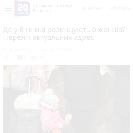
Пишеш ти! Коментує
Всі новини
Обговорен
Вінниця
Де у Вінниці розміщують біженців?
Перелік актуальних адрес
5 квітня 2022 р.
Марія ЛЄХОВА
chat_bubble
share
visibility
7
0
1975