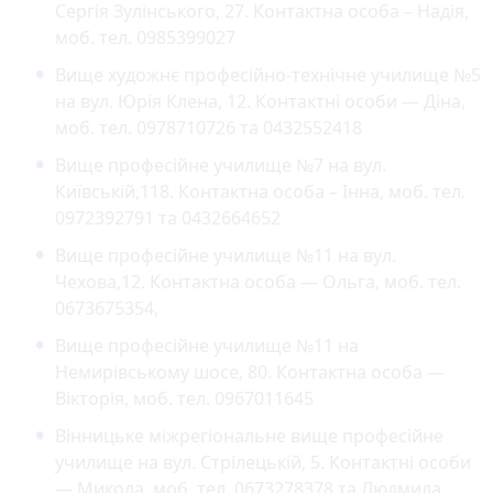
Сергія Зулінського, 27. Контактна особа – Надія,
моб. тел. 0985399027
Вище художнє професійно-технічне училище №5
на вул. Юрія Клена, 12. Контактні особи — Діна,
моб. тел. 0978710726 та 0432552418
Вище професійне училище №7 на вул.
Київській,118. Контактна особа – Інна, моб. тел.
0972392791 та 0432664652
Вище професійне училище №11 на вул.
Чехова,12. Контактна особа — Ольга, моб. тел.
0673675354,
Вище професійне училище №11 на
Немирівському шосе, 80. Контактна особа —
Вікторія, моб. тел. 0967011645
Вінницьке міжрегіональне вище професійне
училище на вул. Стрілецькій, 5. Контактні особи
— Микола, моб. тел. 0673278378 та Людмила,