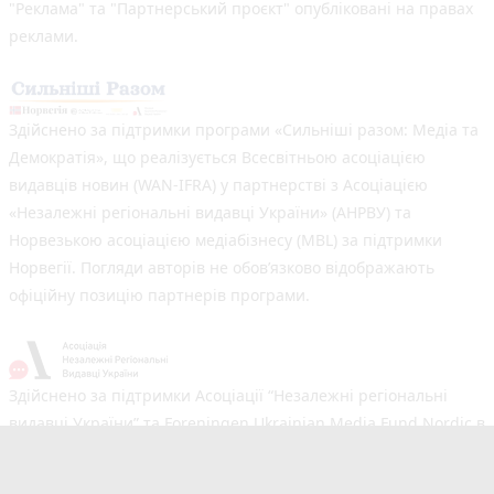
"Реклама" та "Партнерський проєкт" опубліковані на правах
реклами.
Здійснено за підтримки програми «Сильніші разом: Медіа та
Демократія», що реалізується Всесвітньою асоціацією
видавців новин (WAN-IFRA) у партнерстві з Асоціацією
«Незалежні регіональні видавці України» (АНРВУ) та
Норвезькою асоціацією медіабізнесу (MBL) за підтримки
Норвегії. Погляди авторів не обов’язково відображають
офіційну позицію партнерів програми.
Здійснено за підтримки Асоціації “Незалежні регіональні
видавці України” та Foreningen Ukrainian Media Fund Nordic в
рамках реалізації проєкту Хаб підтримки регіональних медіа.
Погляди авторів не обов'язково збігаються з офіційною