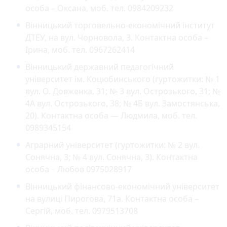
особа – Оксана, моб. тел. 0984209232
Вінницький торговельно-економічний інститут
ДТЕУ, на вул. Чорновола, 3. Контактна особа –
Ірина, моб. тел. 0967262414
Вінницький державний педагогічний
університет ім. Коцюбинського (гуртожитки: № 1
вул. О. Довженка, 31; № 3 вул. Острозького, 31; №
4А вул. Острозького, 38; № 4Б вул. Замостянська,
20). Контактна особа — Людмила, моб. тел.
0989345154
Аграрний університет (гуртожитки: № 2 вул.
Сонячна, 3; № 4 вул. Сонячна, 3). Контактна
особа – Любов 0975028917
Вінницький фінансово-економічний університет
на вулиці Пирогова, 71а. Контактна особа –
Сергій, моб. тел. 0979513708