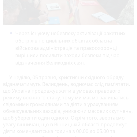
Через існуючу небезпеку активізації ракетних
обстрілів по цивільних об’єктах обласна
військова адміністрація та правоохоронці
вирішили посилити заходи безпеки під час
відзначення Великодніх свят.
— У неділю, 05 травня, християни східного обряду
відзначатимуть Великдень, водночас слід пам’ятати,
що Україна продовжує жити в умовах правового
режиму воєнного стану, тому ми маємо залишатись
свідомими громадянами та діяти з урахуванням
обмежувальних заходів, уникаючи масових скупчень,
щоб уберегти один одного. Окрім того, звертаємо
увагу вінничан, що в Вінницькій області продовжує
діяти комендантська година з 00.00 до 05.00 та