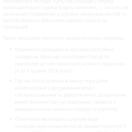
змінюватися не буде. Культові споруди у період
комендантської години будуть зачинені, —
наголосив
начальник Управління у справах національностей та
релігій обласної військової адміністрації Ігор
Салецький.
Також вирішили посилити заходи безпеки, зокрема:
Обмежити проведення масових релігійних
заходів на території культових споруд та
прилеглих до них територій за участі прихожан
(4 та 5 травня 2024 року);
Під час богослужіння в темну пору доби
обов’язковим є дотримання вимог
світломаскування та забезпечення дотримання
вимог безпеки під час повітряної тривоги з
використанням захисних споруд та укриттів.
Освячення великодніх кошиків буде
проводитися на прилеглій до храмів території 4