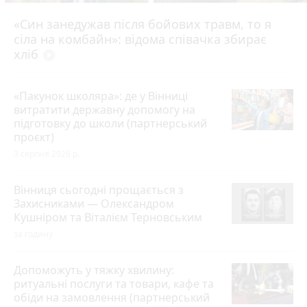
«Син занедужав після бойових травм, то я
сіла на комбайн»: відома співачка збирає
хліб
play_circle_filled
«Пакунок школяра»: де у Вінниці
витратити державну допомогу на
підготовку до школи (партнерський
проєкт)
3 серпня 2026 р.
Вінниця сьогодні прощається з
Захисниками — Олександром
Кушніром та Віталієм Терновським
за годину
Допоможуть у тяжку хвилину:
ритуальні послуги та товари, кафе та
обіди на замовлення (партнерський