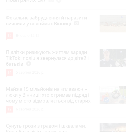
photo_camera
play_circle_filled
Фекальне забруднення й паразити
виявили у водоймах Вінниці
photo_camera
15
Вчора о 15:12
Підлітки ризикують життям заради
TikTok: поліція звернулася до дітей і
батьків
play_circle_filled
14
5 серпня 2026 р.
Майже 15 мільйонів на «плаваючі»
люки у Вінниці: хто отримав підряд і
чому місто відмовляється від старих
12
6 серпня 2026 р.
Сунуть грози з градом і шквалами.
Коли буде вісім градусів та