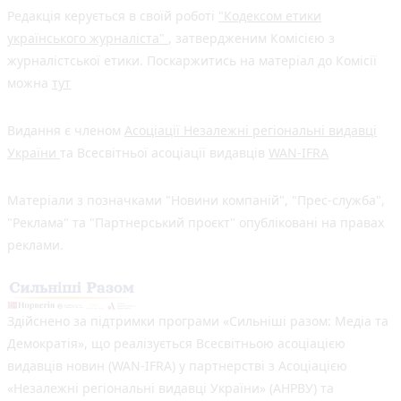
Редакція керується в своїй роботі
"Кодексом етики
українського журналіста"
, затвердженим Комісією з
журналістської етики. Поскаржитись на матеріал до Комісії
можна
тут
Видання є членом
Асоціації Незалежні регіональні видавці
України
та Всесвітньої асоціації видавців
WAN-IFRA
Матеріали з позначками "Новини компаній", "Прес-служба",
"Реклама" та "Партнерський проєкт" опубліковані на правах
реклами.
Здійснено за підтримки програми «Сильніші разом: Медіа та
Демократія», що реалізується Всесвітньою асоціацією
видавців новин (WAN-IFRA) у партнерстві з Асоціацією
«Незалежні регіональні видавці України» (АНРВУ) та