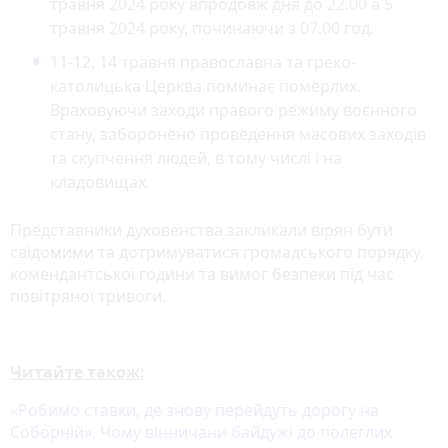
травня 2024 року впродовж дня до 22.00 а 5
травня 2024 року, починаючи з 07.00 год.
11-12, 14 травня православна та греко-
католицька Церква поминає померлих.
Враховуючи заходи правого режиму воєнного
стану, заборонено проведення масових заходів
та скупчення людей, в тому числі і на
кладовищах.
Представники духовенства закликали вірян бути
свідомими та дотримуватися громадського порядку,
комендантської години та вимог безпеки під час
повітряної тривоги.
Читайте також:
«Робимо ставки, де знову перейдуть дорогу на
Соборній». Чому вінничани байдужі до полеглих