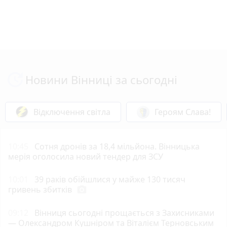
Новини Вінниці за сьогодні
Відключення світла
Героям Слава!
10:45
Сотня дронів за 18,4 мільйона. Вінницька
мерія оголосила новий тендер для ЗСУ
10:01
39 раків обійшлися у майже 130 тисяч
гривень збитків
photo_camera
09:12
Вінниця сьогодні прощається з Захисниками
— Олександром Кушніром та Віталієм Терновським