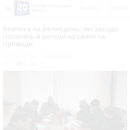
Пишеш ти! Коментує
Всі новини
Обговорен
Вінниця
Безпека на Великдень: які заходи
посилять в регіоні на свято та
проводи
29 квітня 2024 р.
Марія ЛЄХОВА
chat_bubble
share
visibility
1
0
539