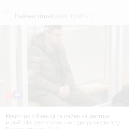
коментують
Найчастіше
17
Квартири у Вінниці та майно на десятки
6 серпня 2026 р.
мільйонів: ДБР оголосило підозру екслогісту
Повітряних сил