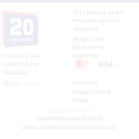
РЕКЛАМА НА САЙТІ
Менеджер з реклами
Звернутися
РЕДАКТОРИ
Вадим Павлов
Звернутися
РОБОТА У НАС
Шукаєм таланти
Детальніше
КОРИСНЕ
phone_in_talk
(0432) 555 -111
Новини компаній
Огляди
Правила користування сайтом
Умови і правила надання платного доступу