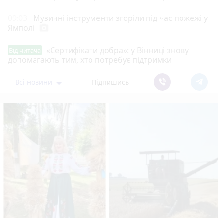
09:03
Музичні інструменти згоріли під час пожежі у
Ямполі
photo_camera
«Сертифікати добра»: у Вінниці знову
Від читача
допомагають тим, хто потребує підтримки
Всі новини
Підпишись