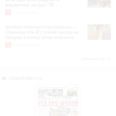
вируватиме негода?
photo_camera
12
6 серпня 2026 р.
Зробила гінекологічну операцію —
отримала опік ІІІ ступеня і келоїд на
пів руки. У клініці тепер мовчанка
10
5 серпня 2026 р.
keyboard_arrow_right
Дивитись ще
СВІЖИЙ ВИПУСК